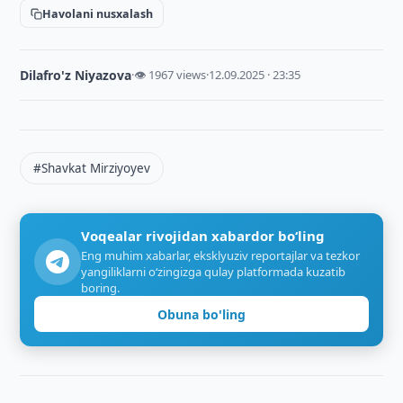
Havolani nusxalash
Dilafro'z Niyazova
·
👁 1967 views
·
12.09.2025 · 23:35
#Shavkat Mirziyoyev
Voqealar rivojidan xabardor bo‘ling
Eng muhim xabarlar, eksklyuziv reportajlar va tezkor
yangiliklarni o‘zingizga qulay platformada kuzatib
boring.
Obuna bo'ling