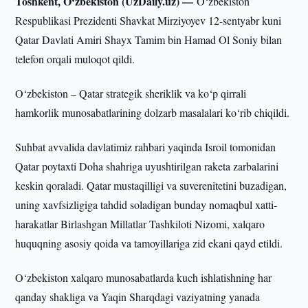
Toshkent, O‘zbekiston (UzDaily.uz) —
O‘zbekiston
Respublikasi Prezidenti Shavkat Mirziyoyev 12-sentyabr kuni
Qatar Davlati Amiri Shayx Tamim bin Hamad Ol Soniy bilan
telefon orqali muloqot qildi.
O‘zbekiston – Qatar strategik sheriklik va ko‘p qirrali
hamkorlik munosabatlarining dolzarb masalalari ko‘rib chiqildi.
Suhbat avvalida davlatimiz rahbari yaqinda Isroil tomonidan
Qatar poytaxti Doha shahriga uyushtirilgan raketa zarbalarini
keskin qoraladi. Qatar mustaqilligi va suverenitetini buzadigan,
uning xavfsizligiga tahdid soladigan bunday nomaqbul xatti-
harakatlar Birlashgan Millatlar Tashkiloti Nizomi, xalqaro
huquqning asosiy qoida va tamoyillariga zid ekani qayd etildi.
O‘zbekiston xalqaro munosabatlarda kuch ishlatishning har
qanday shakliga va Yaqin Sharqdagi vaziyatning yanada