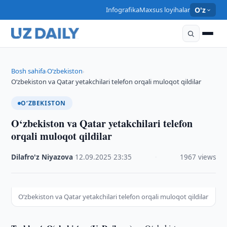
Infografika
Maxsus loyihalar
O'z
Bosh sahifa
O‘zbekiston
›
›
O‘zbekiston va Qatar yetakchilari telefon orqali muloqot qildilar
O‘ZBEKISTON
O‘zbekiston va Qatar yetakchilari telefon
orqali muloqot qildilar
Dilafro'z Niyazova
·
12.09.2025
·
23:35
·
1967 views
O‘zbekiston va Qatar yetakchilari telefon orqali muloqot qildilar