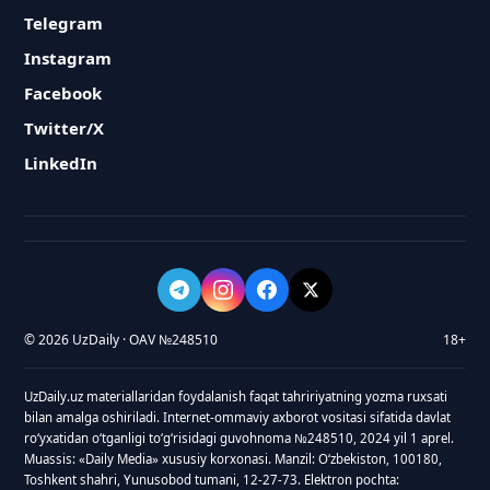
Telegram
Instagram
Facebook
Twitter/X
LinkedIn
© 2026 UzDaily · OAV №248510
18+
UzDaily.uz materiallaridan foydalanish faqat tahririyatning yozma ruxsati
bilan amalga oshiriladi. Internet-ommaviy axborot vositasi sifatida davlat
roʻyxatidan oʻtganligi toʻgʻrisidagi guvohnoma №248510, 2024 yil 1 aprel.
Muassis: «Daily Media» xususiy korxonasi. Manzil: Oʻzbekiston, 100180,
Toshkent shahri, Yunusobod tumani, 12-27-73. Elektron pochta: