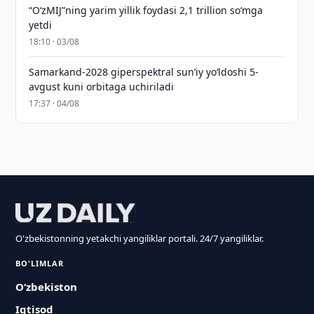
“O‘zMIJ”ning yarim yillik foydasi 2,1 trillion so‘mga
yetdi
18:10 · 03/08
Samarkand-2028 giperspektral sun’iy yo‘ldoshi 5-
avgust kuni orbitaga uchiriladi
17:37 · 04/08
O'zbekistonning yetakchi yangiliklar portali. 24/7 yangiliklar.
BO'LIMLAR
O‘zbekiston
Iqtisod