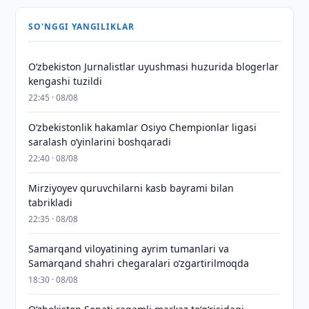
SO'NGGI YANGILIKLAR
O‘zbekiston Jurnalistlar uyushmasi huzurida blogerlar
kengashi tuzildi
22:45 · 08/08
O‘zbekistonlik hakamlar Osiyo Chempionlar ligasi
saralash o‘yinlarini boshqaradi
22:40 · 08/08
Mirziyoyev quruvchilarni kasb bayrami bilan
tabrikladi
22:35 · 08/08
Samarqand viloyatining ayrim tumanlari va
Samarqand shahri chegaralari oʻzgartirilmoqda
18:30 · 08/08