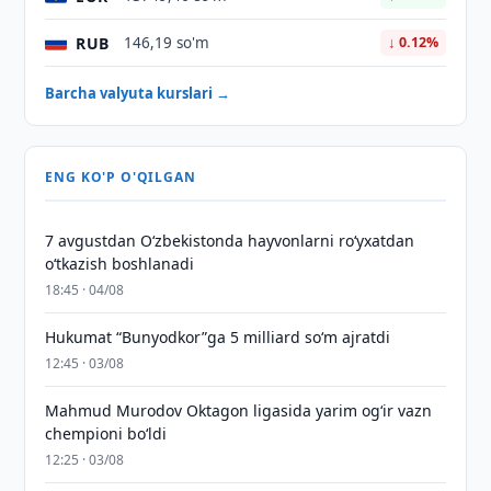
RUB
146,19 so'm
↓ 0.12%
Barcha valyuta kurslari →
ENG KO'P O'QILGAN
7 avgustdan O‘zbekistonda hayvonlarni ro‘yxatdan
o‘tkazish boshlanadi
18:45 · 04/08
Hukumat “Bunyodkor”ga 5 milliard so‘m ajratdi
12:45 · 03/08
Mahmud Murodov Oktagon ligasida yarim og‘ir vazn
chempioni bo‘ldi
12:25 · 03/08