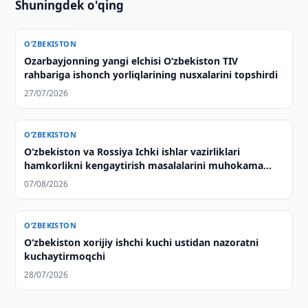
Shuningdek o'qing
O‘ZBEKISTON
Ozarbayjonning yangi elchisi O‘zbekiston TIV
rahbariga ishonch yorliqlarining nusxalarini topshirdi
27/07/2026
O‘ZBEKISTON
Oʻzbekiston va Rossiya Ichki ishlar vazirliklari
hamkorlikni kengaytirish masalalarini muhokama
qilishdi
07/08/2026
O‘ZBEKISTON
Oʻzbekiston xorijiy ishchi kuchi ustidan nazoratni
kuchaytirmoqchi
28/07/2026