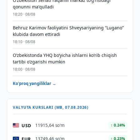
Oʻzbekiston Senati raqamli markaz toʻgʻrisidagi
qonunni maʼqulladi
18:20 · 08/08
Behruz Karimov faoliyatini Shveysariyaning “Lugano”
klubida davom ettiradi
18:10 · 08/08
O‘zbekistonda YHQ bo‘yicha ishlarni ko‘rib chiqish
tartibi o‘zgarishi mumkin
18:00 · 08/08
Ko'proq yangiliklar →
VALYUTA KURSLARI (MB, 07.08.2026)
USD
11915,64 so'm
↑ 0.24%
EUR
13749,46 so'm
↑ 0.23%