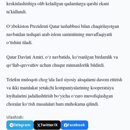
keskinlashishiga olib keladigan qadamlarga qarshi ekani
ta’kidlandi.
O‘zbekiston Prezidenti Qatar tashabbusi bilan chaqirilayotgan
navbatdan tashqari arab-islom sammitining muvaffaqiyatli
o‘tishini tiladi.
Qatar Davlati Amiri, o‘z navbatida, ko‘rsatilgan birdamlik va
qo‘llab-quvvatlov uchun chuqur minnatdorlik bildirdi.
Telefon muloqoti chog‘ida faol siyosiy aloqalarni davom ettirish
va ikki mamlakat yetakchi kompaniyalarining kooperatsiya
loyihalarini jadallashtirish bo‘yicha o‘zaro muvofiqlashgan
choralar ko‘rish masalalari ham muhokama qilindi.
Ulashish:
Telegram
Twitter/X
Facebook