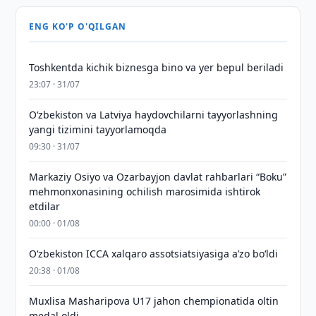
ENG KO'P O'QILGAN
Toshkentda kichik biznesga bino va yer bepul beriladi
23:07 · 31/07
Oʻzbekiston va Latviya haydovchilarni tayyorlashning
yangi tizimini tayyorlamoqda
09:30 · 31/07
Markaziy Osiyo va Ozarbayjon davlat rahbarlari “Boku”
mehmonxonasining ochilish marosimida ishtirok
etdilar
00:00 · 01/08
O‘zbekiston ICCA xalqaro assotsiatsiyasiga aʼzo bo‘ldi
20:38 · 01/08
Muxlisa Masharipova U17 jahon chempionatida oltin
medal oldi