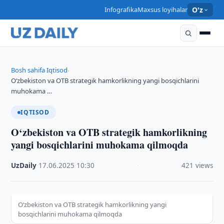
Infografika
Maxsus loyihalar
O'z
Bosh sahifa
Iqtisod
›
›
O‘zbekiston va OTB strategik hamkorlikning yangi bosqichlarini
muhokama …
IQTISOD
O‘zbekiston va OTB strategik hamkorlikning
yangi bosqichlarini muhokama qilmoqda
UzDaily
·
17.06.2025
·
10:30
·
421 views
O‘zbekiston va OTB strategik hamkorlikning yangi
bosqichlarini muhokama qilmoqda