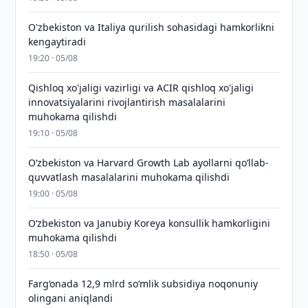
O'zbekiston va Italiya qurilish sohasidagi hamkorlikni
kengaytiradi
19:20 · 05/08
Qishloq xo'jaligi vazirligi va ACIR qishloq xo'jaligi
innovatsiyalarini rivojlantirish masalalarini
muhokama qilishdi
19:10 · 05/08
Oʻzbekiston va Harvard Growth Lab ayollarni qoʻllab-
quvvatlash masalalarini muhokama qilishdi
19:00 · 05/08
Oʻzbekiston va Janubiy Koreya konsullik hamkorligini
muhokama qilishdi
18:50 · 05/08
Farg‘onada 12,9 mlrd so‘mlik subsidiya noqonuniy
olingani aniqlandi