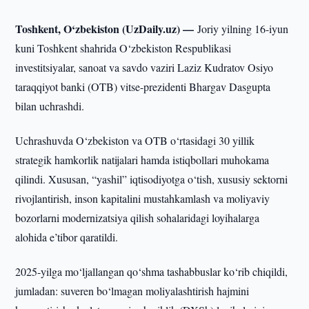
Toshkent, O‘zbekiston (UzDaily.uz) —
Joriy yilning 16-iyun
kuni Toshkent shahrida O‘zbekiston Respublikasi
investitsiyalar, sanoat va savdo vaziri Laziz Kudratov Osiyo
taraqqiyot banki (OTB) vitse-prezidenti Bhargav Dasgupta
bilan uchrashdi.
Uchrashuvda O‘zbekiston va OTB o‘rtasidagi 30 yillik
strategik hamkorlik natijalari hamda istiqbollari muhokama
qilindi. Xususan, “yashil” iqtisodiyotga o‘tish, xususiy sektorni
rivojlantirish, inson kapitalini mustahkamlash va moliyaviy
bozorlarni modernizatsiya qilish sohalaridagi loyihalarga
alohida e’tibor qaratildi.
2025-yilga mo‘ljallangan qo‘shma tashabbuslar ko‘rib chiqildi,
jumladan: suveren bo‘lmagan moliyalashtirish hajmini