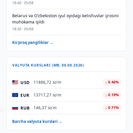
18:40 · 05/08
Belarus va O‘zbekiston iyul oyidagi kelishuvlar ijrosini
muhokama qildi
18:30 · 05/08
Ko'proq yangiliklar →
VALYUTA KURSLARI (MB, 06.08.2026)
USD
11886,72 so'm
↓ 0.46%
EUR
13717,27 so'm
↓ 0.19%
RUB
146,37 so'm
↓ 0.71%
Barcha valyuta kurslari →