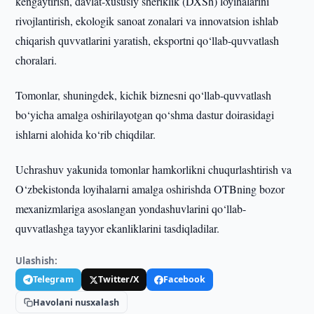
kengaytirish, davlat-xususiy sheriklik (DXSh) loyihalarini
rivojlantirish, ekologik sanoat zonalari va innovatsion ishlab
chiqarish quvvatlarini yaratish, eksportni qo‘llab-quvvatlash
choralari.
Tomonlar, shuningdek, kichik biznesni qo‘llab-quvvatlash
bo‘yicha amalga oshirilayotgan qo‘shma dastur doirasidagi
ishlarni alohida ko‘rib chiqdilar.
Uchrashuv yakunida tomonlar hamkorlikni chuqurlashtirish va
O‘zbekistonda loyihalarni amalga oshirishda OTBning bozor
mexanizmlariga asoslangan yondashuvlarini qo‘llab-
quvvatlashga tayyor ekanliklarini tasdiqladilar.
Ulashish:
Telegram
Twitter/X
Facebook
Havolani nusxalash