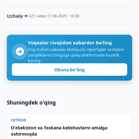
UzDaily
·
👁 421 views
·
17.06.2025 · 10:30
Voqealar rivojidan xabardor bo‘ling
Eng muhim xabarlar, eksklyuziv reportajlar va tezkor
yangiliklarni o‘zingizga qulay platformada kuzatib
boring.
Obuna bo'ling
Shuningdek o'qing
IQTISOD
O‘zbekiston va Toskana kelishuvlarni amalga
oshirmoqda