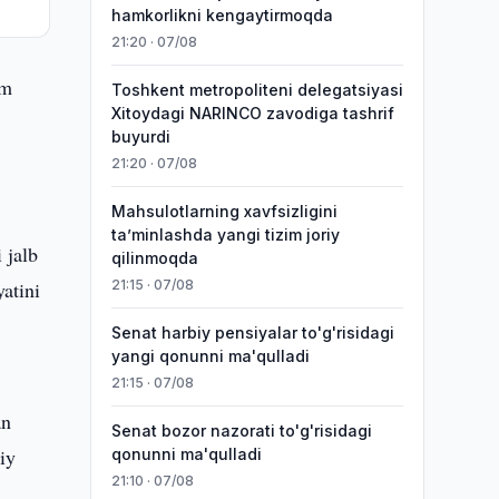
hamkorlikni kengaytirmoqda
21:20 · 07/08
om
Toshkent metropoliteni delegatsiyasi
Xitoydagi NARINCO zavodiga tashrif
buyurdi
21:20 · 07/08
Mahsulotlarning xavfsizligini
taʼminlashda yangi tizim joriy
 jalb
qilinmoqda
atini
21:15 · 07/08
Senat harbiy pensiyalar to'g'risidagi
yangi qonunni ma'qulladi
21:15 · 07/08
an
Senat bozor nazorati to'g'risidagi
iy
qonunni ma'qulladi
21:10 · 07/08