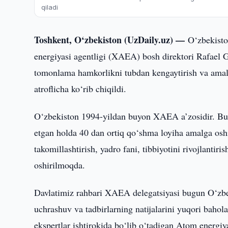
qiladi
Toshkent, O‘zbekiston (UzDaily.uz) —
O‘zbekisto
energiyasi agentligi (XAEA) bosh direktori Rafael G
tomonlama hamkorlikni tubdan kengaytirish va amaliy 
atroflicha ko‘rib chiqildi.
O‘zbekiston 1994-yildan buyon XAEA a’zosidir. Bu 
etgan holda 40 dan ortiq qo‘shma loyiha amalga oshi
takomillashtirish, yadro fani, tibbiyotini rivojlantir
oshirilmoqda.
Davlatimiz rahbari XAEA delegatsiyasi bugun O‘zbeki
uchrashuv va tadbirlarning natijalarini yuqori baho
ekspertlar ishtirokida bo‘lib o‘tadigan Atom energiy