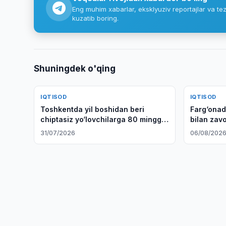
Eng muhim xabarlar, eksklyuziv reportajlar va tez
kuzatib boring.
Shuningdek o'qing
IQTISOD
IQTISOD
Toshkentda yil boshidan beri
Farg‘onad
chiptasiz yo‘lovchilarga 80 mingga
bilan zavo
yaqin jarima solindi
31/07/2026
06/08/202