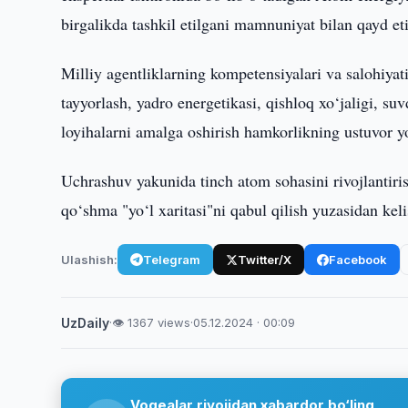
birgalikda tashkil etilgani mamnuniyat bilan qayd eti
Milliy agentliklarning kompetensiyalari va salohiyat
tayyorlash, yadro energetikasi, qishloq xo‘jaligi, suv
loyihalarni amalga oshirish hamkorlikning ustuvor yo‘
Uchrashuv yakunida tinch atom sohasini rivojlantiri
qo‘shma "yo‘l xaritasi"ni qabul qilish yuzasidan keli
Ulashish:
Telegram
Twitter/X
Facebook
UzDaily
·
👁 1367 views
·
05.12.2024 · 00:09
Voqealar rivojidan xabardor bo‘ling