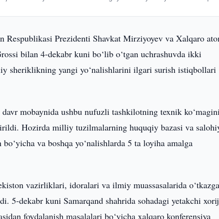
n Respublikasi Prezidenti Shavkat Mirziyoyev va Xalqaro at
rossi bilan 4-dekabr kuni bo‘lib o‘tgan uchrashuvda ikki
sheriklikning yangi yo‘nalishlarini ilgari surish istiqbollari
davr mobaynida ushbu nufuzli tashkilotning texnik ko‘magini
rildi. Hozirda milliy tuzilmalarning huquqiy bazasi va salohiy
ish bo‘yicha va boshqa yo‘nalishlarda 5 ta loyiha amalga
ston vazirliklari, idoralari va ilmiy muassasalarida o‘tkazg
ladi. 5-dekabr kuni Samarqand shahrida sohadagi yetakchi xorij
asidan foydalanish masalalari bo‘yicha xalqaro konferensiya