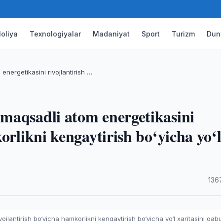
oliya
Texnologiyalar
Madaniyat
Sport
Turizm
Dun
nergetikasini rivojlantirish …
maqsadli atom energetikasini
orlikni kengaytirish bo‘yicha yo‘
·
136
jlantirish bo‘yicha hamkorlikni kengaytirish bo‘yicha yo‘l xaritasini qab