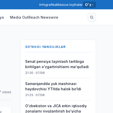
Infografika
Maxsus loyihalar
O'z
yo
Media OutReach Newswire
SO'NGGI YANGILIKLAR
Senat pensiya tayinlash tartibiga
l
kiritilgan o'zgartirishlarni ma'qulladi
21:30 · 07/08
Samarqandda yuk mashinasi
haydovchisi YTHda halok bo‘ldi
7 views
21:25 · 07/08
Oʻzbekiston va JICA erkin iqtisodiy
zonalarni rivojlantirish boʻyicha
ul