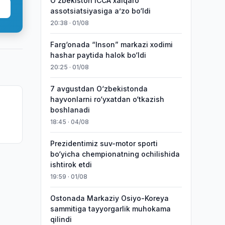
O‘zbekiston ICCA xalqaro
assotsiatsiyasiga aʼzo bo‘ldi
20:38 · 01/08
Farg‘onada “Inson” markazi xodimi
hashar paytida halok bo‘ldi
20:25 · 01/08
7 avgustdan O‘zbekistonda
hayvonlarni ro‘yxatdan o‘tkazish
boshlanadi
18:45 · 04/08
Prezidentimiz suv-motor sporti
bo‘yicha chempionatning ochilishida
ishtirok etdi
19:59 · 01/08
Ostonada Markaziy Osiyo-Koreya
sammitiga tayyorgarlik muhokama
qilindi