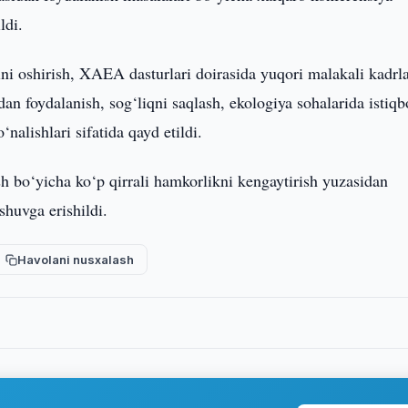
ldi.
ini oshirish, XAEA dasturlari doirasida yuqori malakali kadrl
dan foydalanish, sog‘liqni saqlash, ekologiya sohalarida istiqb
nalishlari sifatida qayd etildi.
sh bo‘yicha ko‘p qirrali hamkorlikni kengaytirish yuzasidan
shuvga erishildi.
Havolani nusxalash