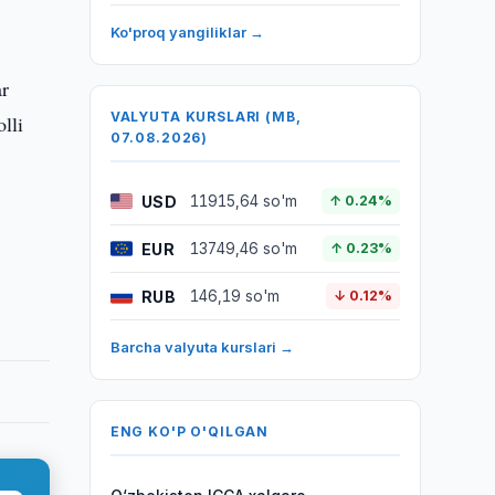
Ko'proq yangiliklar →
ar
VALYUTA KURSLARI (MB,
olli
07.08.2026)
USD
11915,64 so'm
↑ 0.24%
EUR
13749,46 so'm
↑ 0.23%
RUB
146,19 so'm
↓ 0.12%
Barcha valyuta kurslari →
ENG KO'P O'QILGAN