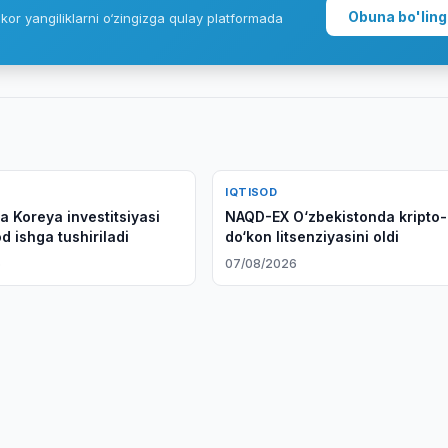
Obuna bo'ling
kor yangiliklarni o‘zingizga qulay platformada
IQTISOD
a Koreya investitsiyasi
NAQD-EX O‘zbekistonda kripto-
d ishga tushiriladi
do‘kon litsenziyasini oldi
6
07/08/2026