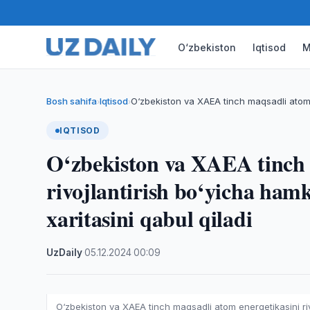
O‘zbekiston
Iqtisod
M
Bosh sahifa
Iqtisod
O‘zbekiston va XAEA tinch maqsadli atom e
›
›
IQTISOD
O‘zbekiston va XAEA tinch 
rivojlantirish bo‘yicha hamk
xaritasini qabul qiladi
UzDaily
·
05.12.2024
·
00:09
O‘zbekiston va XAEA tinch maqsadli atom energetikasini rivo