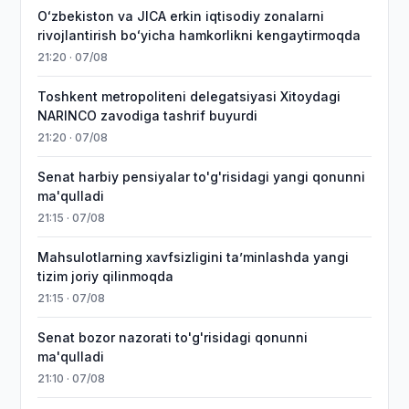
Oʻzbekiston va JICA erkin iqtisodiy zonalarni
rivojlantirish boʻyicha hamkorlikni kengaytirmoqda
21:20 · 07/08
Toshkent metropoliteni delegatsiyasi Xitoydagi
NARINCO zavodiga tashrif buyurdi
21:20 · 07/08
Senat harbiy pensiyalar to'g'risidagi yangi qonunni
ma'qulladi
21:15 · 07/08
Mahsulotlarning xavfsizligini taʼminlashda yangi
tizim joriy qilinmoqda
21:15 · 07/08
Senat bozor nazorati to'g'risidagi qonunni
ma'qulladi
21:10 · 07/08