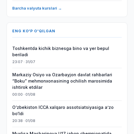
Barcha valyuta kurslari →
ENG KO'P O'QILGAN
Toshkentda kichik biznesga bino va yer bepul
beriladi
23:07 · 31/07
Markaziy Osiyo va Ozarbayjon davlat rahbarlari
“Boku” mehmonxonasining ochilish marosimida
ishtirok etdilar
00:00 · 01/08
O‘zbekiston ICCA xalqaro assotsiatsiyasiga aʼzo
bo‘ldi
20:38 · 01/08
Muxlisa Masharipova U17 jahon chempionatida