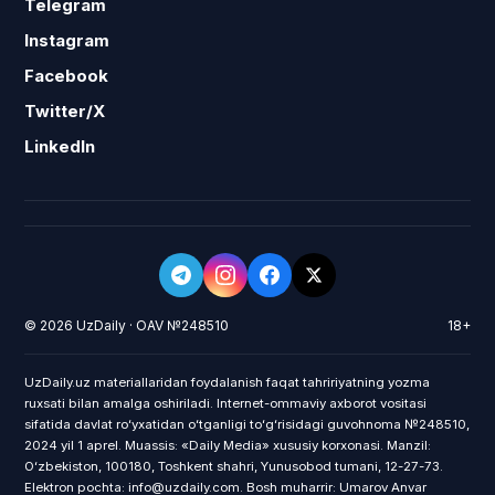
Telegram
Instagram
Facebook
Twitter/X
LinkedIn
© 2026 UzDaily · OAV №248510
18+
UzDaily.uz materiallaridan foydalanish faqat tahririyatning yozma
ruxsati bilan amalga oshiriladi. Internet-ommaviy axborot vositasi
sifatida davlat roʻyxatidan oʻtganligi toʻgʻrisidagi guvohnoma №248510,
2024 yil 1 aprel. Muassis: «Daily Media» xususiy korxonasi. Manzil:
Oʻzbekiston, 100180, Toshkent shahri, Yunusobod tumani, 12-27-73.
Elektron pochta: info@uzdaily.com. Bosh muharrir: Umarov Anvar