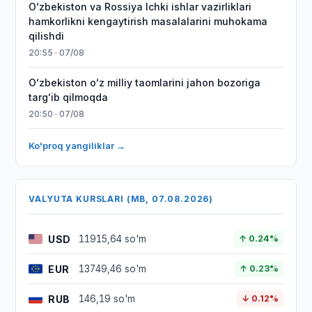
Oʻzbekiston va Rossiya Ichki ishlar vazirliklari
hamkorlikni kengaytirish masalalarini muhokama
qilishdi
20:55 · 07/08
Oʻzbekiston oʻz milliy taomlarini jahon bozoriga
targʻib qilmoqda
20:50 · 07/08
Ko'proq yangiliklar →
VALYUTA KURSLARI (MB, 07.08.2026)
USD
11915,64 so'm
↑ 0.24%
EUR
13749,46 so'm
↑ 0.23%
RUB
146,19 so'm
↓ 0.12%