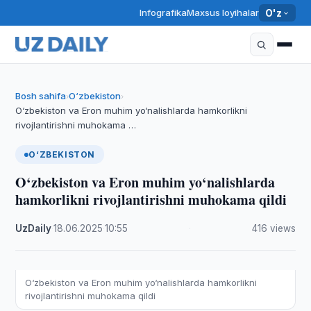
Infografika
Maxsus loyihalar
O'z
Bosh sahifa
O‘zbekiston
›
›
O‘zbekiston va Eron muhim yo‘nalishlarda hamkorlikni
rivojlantirishni muhokama …
O‘ZBEKISTON
O‘zbekiston va Eron muhim yo‘nalishlarda
hamkorlikni rivojlantirishni muhokama qildi
UzDaily
·
18.06.2025
·
10:55
·
416 views
O‘zbekiston va Eron muhim yo‘nalishlarda hamkorlikni
rivojlantirishni muhokama qildi