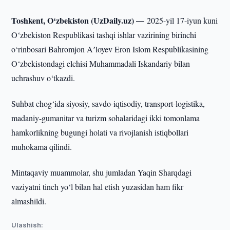
Toshkent, O‘zbekiston (UzDaily.uz) —
2025-yil 17-iyun kuni
O‘zbekiston Respublikasi tashqi ishlar vazirining birinchi
o‘rinbosari Bahromjon Aʼloyev Eron Islom Respublikasining
O‘zbekistondagi elchisi Muhammadali Iskandariy bilan
uchrashuv o‘tkazdi.
Suhbat chog‘ida siyosiy, savdo-iqtisodiy, transport-logistika,
madaniy-gumanitar va turizm sohalaridagi ikki tomonlama
hamkorlikning bugungi holati va rivojlanish istiqbollari
muhokama qilindi.
Mintaqaviy muammolar, shu jumladan Yaqin Sharqdagi
vaziyatni tinch yo‘l bilan hal etish yuzasidan ham fikr
almashildi.
Ulashish: