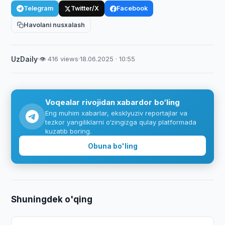
Telegram
Twitter/X
Facebook
Havolani nusxalash
UzDaily
·
👁 416 views
·
18.06.2025 · 10:55
Voqealar rivojidan xabardor bo‘ling
Eng muhim xabarlar, eksklyuziv reportajlar va
tezkor yangiliklarni o‘zingizga qulay platformada
kuzatib boring.
Obuna bo'ling
Shuningdek o'qing