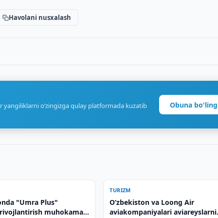
Havolani nusxalash
Obuna bo'ling
r yangiliklarni o‘zingizga qulay platformada kuzatib
TURIZM
onda "Umra Plus"
Oʻzbekiston va Loong Air
 rivojlantirish muhokama
aviakompaniyalari aviareyslarni