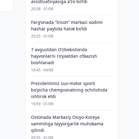
assotsiatsiyasiga aʼzo bo‘ldi
hdi
20:38 · 01/08
Farg‘onada “Inson” markazi xodimi
hashar paytida halok bo‘ldi
20:25 · 01/08
7 avgustdan O‘zbekistonda
hayvonlarni ro‘yxatdan o‘tkazish
boshlanadi
18:45 · 04/08
Prezidentimiz suv-motor sporti
bo‘yicha chempionatning ochilishida
ishtirok etdi
19:59 · 01/08
Ostonada Markaziy Osiyo-Koreya
sammitiga tayyorgarlik muhokama
qilindi
20:55 · 01/08