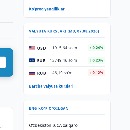
Ko'proq yangiliklar →
VALYUTA KURSLARI (MB, 07.08.2026)
USD
11915,64 so'm
↑ 0.24%
EUR
13749,46 so'm
↑ 0.23%
RUB
146,19 so'm
↓ 0.12%
Barcha valyuta kurslari →
ENG KO'P O'QILGAN
O‘zbekiston ICCA xalqaro