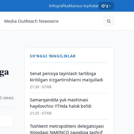
Infografika
Maxsus loyihalar
O'z
Media OutReach Newswire
SO'NGGI YANGILIKLAR
hga
Senat pensiya tayinlash tartibiga
kiritilgan o'zgartirishlarni ma'qulladi
21:30 · 07/08
6 views
Samarqandda yuk mashinasi
haydovchisi YTHda halok bo‘ldi
21:25 · 07/08
Toshkent metropoliteni delegatsiyasi
Xitoydagi NARINCO zavodiga tashrif