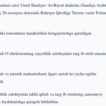
mitasi raisi Umid Shadiyev Ar-Riyod shahrida (Saudiya Arabi
26-sessiyasi doirasida Bahrayn Qirolligi Turizm vaziri Fotim
kki tomonlama hamkorlikni kengaytirishga qaratilgan
li O‘zbekistonning sayyohlik salohiyatini targ‘ib etish masala
h va turistik mahsulotlarni ilgari surish bo‘yicha tajriba
di.
ik salohiyatini tahlil qilish va targ‘ib etishning zamonaviy
foydalanishga qiziqish bildirdilar.