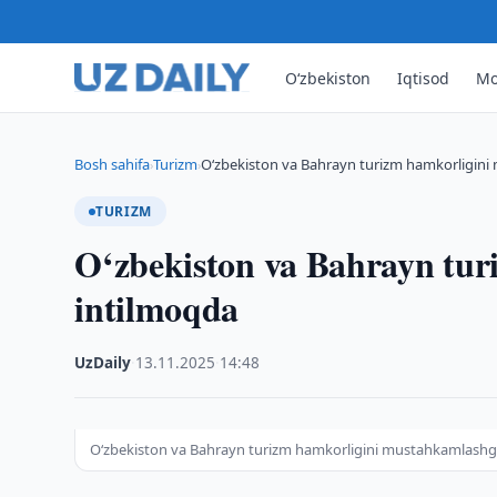
O‘zbekiston
Iqtisod
Mo
Bosh sahifa
Turizm
O‘zbekiston va Bahrayn turizm hamkorligin
›
›
TURIZM
O‘zbekiston va Bahrayn tu
intilmoqda
UzDaily
·
13.11.2025
·
14:48
O‘zbekiston va Bahrayn turizm hamkorligini mustahkamlashg