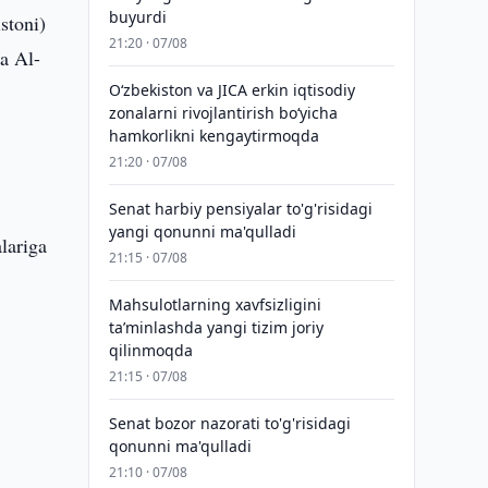
buyurdi
stoni)
21:20 · 07/08
a Al-
Oʻzbekiston va JICA erkin iqtisodiy
zonalarni rivojlantirish boʻyicha
hamkorlikni kengaytirmoqda
21:20 · 07/08
Senat harbiy pensiyalar to'g'risidagi
yangi qonunni ma'qulladi
lariga
21:15 · 07/08
Mahsulotlarning xavfsizligini
taʼminlashda yangi tizim joriy
qilinmoqda
21:15 · 07/08
Senat bozor nazorati to'g'risidagi
qonunni ma'qulladi
21:10 · 07/08