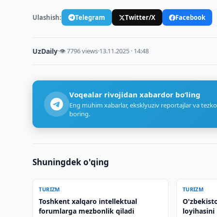
Ulashish:
Telegram
Twitter/X
Facebook
UzDaily
·
👁 7796 views
·
13.11.2025 · 14:48
Voqealar rivojidan xabardor bo‘ling
Eng muhim xabarlar, eksklyuziv reportajlar va tezko
boring.
Shuningdek o'qing
TURIZM
TURIZM
Toshkent xalqaro intellektual
O'zbekist
forumlarga mezbonlik qiladi
loyihasini