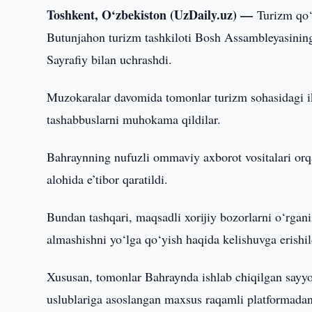
Toshkent, O‘zbekiston (UzDaily.uz) —
Turizm qo‘
Butunjahon turizm tashkiloti Bosh Assambleyasining 
Sayrafiy bilan uchrashdi.
Muzokaralar davomida tomonlar turizm sohasidagi i
tashabbuslarni muhokama qildilar.
Bahraynning nufuzli ommaviy axborot vositalari orqa
alohida e’tibor qaratildi.
Bundan tashqari, maqsadli xorijiy bozorlarni o‘rganis
almashishni yo‘lga qo‘yish haqida kelishuvga erishil
Xususan, tomonlar Bahraynda ishlab chiqilgan sayyohl
uslublariga asoslangan maxsus raqamli platformadan 