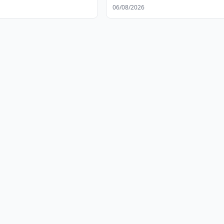
kengaytirishni muhokama qilis
06/08/2026