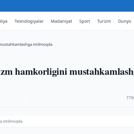
liya
Texnologiyalar
Madaniyat
Sport
Turizm
Dunyo
i mustahkamlashga intilmoqda
rizm hamkorligini mustahkamlas
·
779
a intilmoqda