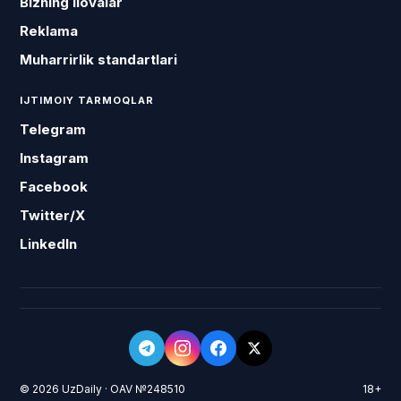
Bizning ilovalar
Reklama
Muharrirlik standartlari
IJTIMOIY TARMOQLAR
Telegram
Instagram
Facebook
Twitter/X
LinkedIn
© 2026 UzDaily · OAV №248510
18+