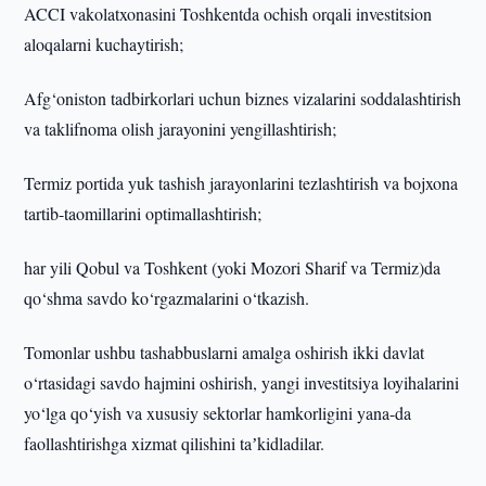
ACCI vakolatxonasini Toshkentda ochish orqali investitsion
aloqalarni kuchaytirish;
Afg‘oniston tadbirkorlari uchun biznes vizalarini soddalashtirish
va taklifnoma olish jarayonini yengillashtirish;
Termiz portida yuk tashish jarayonlarini tezlashtirish va bojxona
tartib-taomillarini optimallashtirish;
har yili Qobul va Toshkent (yoki Mozori Sharif va Termiz)da
qo‘shma savdo ko‘rgazmalarini o‘tkazish.
Tomonlar ushbu tashabbuslarni amalga oshirish ikki davlat
o‘rtasidagi savdo hajmini oshirish, yangi investitsiya loyihalarini
yo‘lga qo‘yish va xususiy sektorlar hamkorligini yana-da
faollashtirishga xizmat qilishini taʼkidladilar.