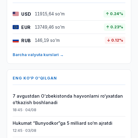
USD
11915,64 so'm
↑ 0.24%
EUR
13749,46 so'm
↑ 0.23%
RUB
146,19 so'm
↓ 0.12%
Barcha valyuta kurslari →
ENG KO'P O'QILGAN
7 avgustdan O‘zbekistonda hayvonlarni ro‘yxatdan
o‘tkazish boshlanadi
18:45 · 04/08
Hukumat “Bunyodkor”ga 5 milliard so‘m ajratdi
12:45 · 03/08