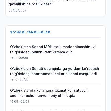
qo‘shilishiga rozilik berdi
29/07/2026
SO'NGGI YANGILIKLAR
Oʻzbekiston Senati MDH maʼlumotlar almashinuvi
toʻgʻrisidagi bitimni ratifikatsiya qildi
16:11 · 09/08
Oʻzbekiston Senati qochqinlarga yordam koʻrsatish
toʻgʻrisidagi shartnomani bekor qilishni maʼqulladi
16:10 · 09/08
Oʻzbekistonda kommunal xizmat koʻrsatuvchi
xodimlar uchun unvon joriy etilmoqda
16:05 · 09/08