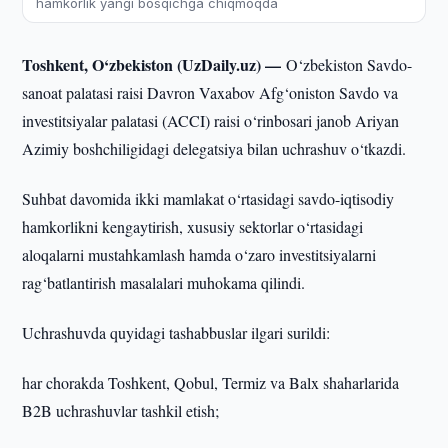
hamkorlik yangi bosqichga chiqmoqda
Toshkent, O‘zbekiston (UzDaily.uz) —
O‘zbekiston Savdo-
sanoat palatasi raisi Davron Vaxabov Afg‘oniston Savdo va
investitsiyalar palatasi (ACCI) raisi o‘rinbosari janob Ariyan
Azimiy boshchiligidagi delegatsiya bilan uchrashuv o‘tkazdi.
Suhbat davomida ikki mamlakat o‘rtasidagi savdo-iqtisodiy
hamkorlikni kengaytirish, xususiy sektorlar o‘rtasidagi
aloqalarni mustahkamlash hamda o‘zaro investitsiyalarni
rag‘batlantirish masalalari muhokama qilindi.
Uchrashuvda quyidagi tashabbuslar ilgari surildi:
har chorakda Toshkent, Qobul, Termiz va Balx shaharlarida
B2B uchrashuvlar tashkil etish;