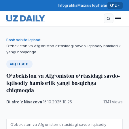
Infografika
Maxsus loyihalar
O'z
Bosh sahifa
Iqtisod
›
›
O‘zbekiston va Afg‘oniston o‘rtasidagi savdo-iqtisodiy hamkorlik
yangi bosqichga …
IQTISOD
O‘zbekiston va Afg‘oniston o‘rtasidagi savdo-
iqtisodiy hamkorlik yangi bosqichga
chiqmoqda
Dilafro'z Niyazova
·
15.10.2025
·
10:25
·
1341 views
O‘zbekiston va Afg‘oniston o‘rtasidagi savdo-iqtisodiy