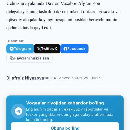
Uchrashuv yakunida Davron Vaxabov Afg‘oniston
delegatsiyasining tashrifini ikki mamlakat o‘rtasidagi savdo va
iqtisodiy aloqalarda yangi bosqichni boshlab beruvchi muhim
qadam sifatida qayd etdi.
Ulashish:
Telegram
Twitter/X
Facebook
Havolani nusxalash
Dilafro'z Niyazova
·
👁 1341 views
·
15.10.2025 · 10:25
Voqealar rivojidan xabardor bo‘ling
Eng muhim xabarlar, eksklyuziv reportajlar va
tezkor yangiliklarni o‘zingizga qulay platformada
kuzatib boring.
Obuna bo'ling