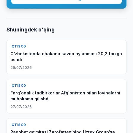
Shuningdek o'qing
IQTISOD
O‘zbekistonda chakana savdo aylanmasi 20,2 foizga
oshdi
29/07/2026
IQTISOD
Farg'onalik tadbirkorlar Afg'oniston bilan loyihalarni
muhokama qilishdi
27/07/2026
IQTISOD
Raqobat qo‘mitasi Zarofattex‘ning Uztex Group‘ga