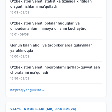
Oʻzbekiston Senati statistika tizimiga kiritilgan
oʻzgartirishlarni maʼqulladi
16:03 · 09/08
Oʻzbekiston Senati bolalar huquqlari va
ombudsmanlarni himoya qilishni kuchaytirdi
16:01 · 09/08
Qonun bilan aholi va tadbirkorlarga qulayliklar
yaratilmoqda
16:00 · 09/08
Oʻzbekiston Senati nogironlarni qoʻllab-quvvatlash
choralarini maʼqulladi
15:56 · 09/08
Ko'proq yangiliklar →
VALYUTA KURSLARI (MB, 07.08.2026)