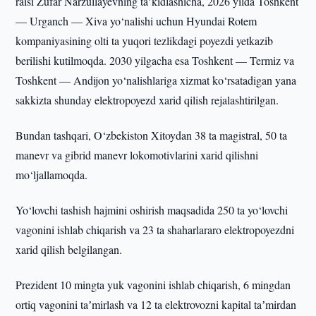
raisi Zufar Narzullayevning taʼkidlashicha, 2026 yilda Toshkent
— Urganch — Xiva yo‘nalishi uchun Hyundai Rotem
kompaniyasining olti ta yuqori tezlikdagi poyezdi yetkazib
berilishi kutilmoqda. 2030 yilgacha esa Toshkent — Termiz va
Toshkent — Andijon yo‘nalishlariga xizmat ko‘rsatadigan yana
sakkizta shunday elektropoyezd xarid qilish rejalashtirilgan.
Bundan tashqari, O‘zbekiston Xitoydan 38 ta magistral, 50 ta
manevr va gibrid manevr lokomotivlarini xarid qilishni
mo‘ljallamoqda.
Yo‘lovchi tashish hajmini oshirish maqsadida 250 ta yo‘lovchi
vagonini ishlab chiqarish va 23 ta shaharlararo elektropoyezdni
xarid qilish belgilangan.
Prezident 10 mingta yuk vagonini ishlab chiqarish, 6 mingdan
ortiq vagonini taʼmirlash va 12 ta elektrovozni kapital taʼmirdan