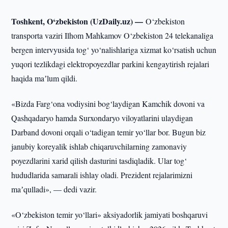
Toshkent, O‘zbekiston (UzDaily.uz) —
O‘zbekiston
transporta vaziri Ilhom Mahkamov O‘zbekiston 24 telekanaliga
bergen intervyusida tog‘ yo‘nalishlariga xizmat ko‘rsatish uchun
yuqori tezlikdagi elektropoyezdlar parkini kengaytirish rejalari
haqida maʼlum qildi.
«Bizda Farg‘ona vodiysini bog‘laydigan Kamchik dovoni va
Qashqadaryo hamda Surxondaryo viloyatlarini ulaydigan
Darband dovoni orqali o‘tadigan temir yo‘llar bor. Bugun biz
janubiy koreyalik ishlab chiqaruvchilarning zamonaviy
poyezdlarini xarid qilish dasturini tasdiqladik. Ular tog‘
hududlarida samarali ishlay oladi. Prezident rejalarimizni
maʼqulladi», — dedi vazir.
«O‘zbekiston temir yo‘llari» aksiyadorlik jamiyati boshqaruvi