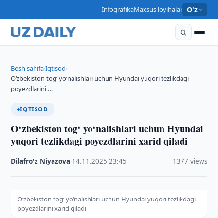
Infografika
Maxsus loyihalar
O'z
Bosh sahifa
Iqtisod
›
›
O‘zbekiston tog‘ yo‘nalishlari uchun Hyundai yuqori tezlikdagi
poyezdlarini …
IQTISOD
O‘zbekiston tog‘ yo‘nalishlari uchun Hyundai
yuqori tezlikdagi poyezdlarini xarid qiladi
Dilafro'z Niyazova
·
14.11.2025
·
23:45
·
1377 views
O‘zbekiston tog‘ yo‘nalishlari uchun Hyundai yuqori tezlikdagi
poyezdlarini xarid qiladi