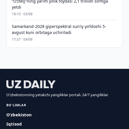
“O‘zMIJ”ning yarim yillik foydasi 2,1 trillion so‘mga
yetdi
18:10 · 03/08
Samarkand-2028 giperspektral sun’iy yo‘ldoshi 5-
avgust kuni orbitaga uchiriladi
17:37 · 04/08
O'zbekistonning yetakchi yangiliklar portali. 24/7 yangiliklar.
BO'LIMLAR
O‘zbekiston
Iqtisod