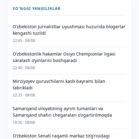
SO'NGGI YANGILIKLAR
O‘zbekiston Jurnalistlar uyushmasi huzurida blogerlar
kengashi tuzildi
22:45 · 08/08
O‘zbekistonlik hakamlar Osiyo Chempionlar ligasi
saralash o‘yinlarini boshqaradi
22:40 · 08/08
Mirziyoyev quruvchilarni kasb bayrami bilan
tabrikladi
22:35 · 08/08
Samarqand viloyatining ayrim tumanlari va
Samarqand shahri chegaralari oʻzgartirilmoqda
18:30 · 08/08
Oʻzbekiston Senati raqamli markaz toʻgʻrisidagi