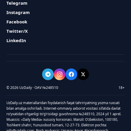
Telegram
Instagram
Facebook
Twitter/X
LinkedIn
© 2026 UzDaily · OAV №248510
18+
UzDaily.uz materiallaridan foydalanish faqat tahririyatning yozma ruxsati
bilan amalga oshiriladi. Internet-ommaviy axborot vositasi sifatida davlat
roʻyxatidan oʻtganligi toʻgʻrisidagi guvohnoma №248510, 2024 yil 1 aprel.
Muassis: «Daily Media» xususiy korxonasi. Manzil: Oʻzbekiston, 100180,
Toshkent shahri, Yunusobod tumani, 12-27-73. Elektron pochta:
info@uzdaily.com. Bosh muharrir: Umarov Anvar Abrardjanovich.