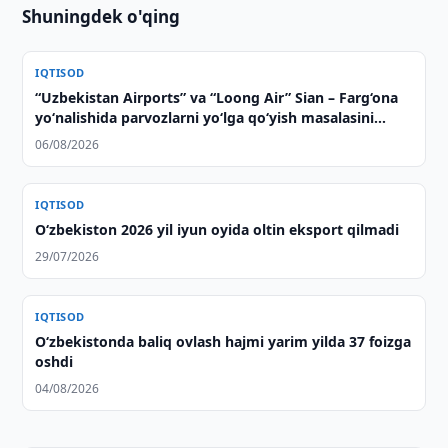
Shuningdek o'qing
IQTISOD
“Uzbekistan Airports” va “Loong Air” Sian – Farg‘ona
yo‘nalishida parvozlarni yo‘lga qo‘yish masalasini
muhokama qildi
06/08/2026
IQTISOD
O‘zbekiston 2026 yil iyun oyida oltin eksport qilmadi
29/07/2026
IQTISOD
O‘zbekistonda baliq ovlash hajmi yarim yilda 37 foizga
oshdi
04/08/2026