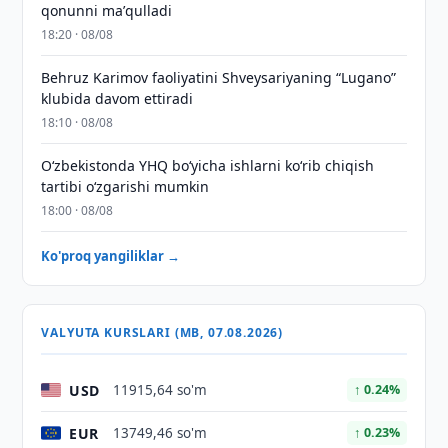
qonunni maʼqulladi
18:20 · 08/08
Behruz Karimov faoliyatini Shveysariyaning “Lugano”
klubida davom ettiradi
18:10 · 08/08
O‘zbekistonda YHQ bo‘yicha ishlarni ko‘rib chiqish
tartibi o‘zgarishi mumkin
18:00 · 08/08
Ko'proq yangiliklar →
VALYUTA KURSLARI (MB, 07.08.2026)
USD
11915,64 so'm
↑ 0.24%
EUR
13749,46 so'm
↑ 0.23%