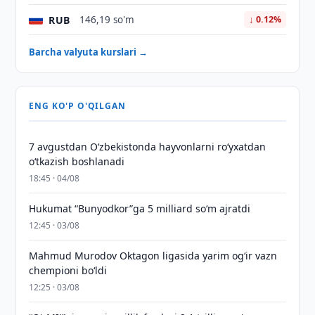
RUB
146,19 so'm
↓ 0.12%
Barcha valyuta kurslari →
ENG KO'P O'QILGAN
7 avgustdan O‘zbekistonda hayvonlarni ro‘yxatdan
o‘tkazish boshlanadi
18:45 · 04/08
Hukumat “Bunyodkor”ga 5 milliard so‘m ajratdi
12:45 · 03/08
Mahmud Murodov Oktagon ligasida yarim og‘ir vazn
chempioni bo‘ldi
12:25 · 03/08