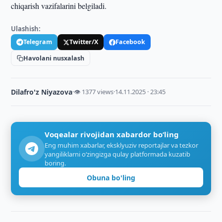
chiqarish vazifalarini belgiladi.
Ulashish:
Telegram
Twitter/X
Facebook
Havolani nusxalash
Dilafro'z Niyazova
·
👁 1377 views
·
14.11.2025 · 23:45
Voqealar rivojidan xabardor bo‘ling
Eng muhim xabarlar, eksklyuziv reportajlar va tezkor
yangiliklarni o‘zingizga qulay platformada kuzatib
boring.
Obuna bo'ling