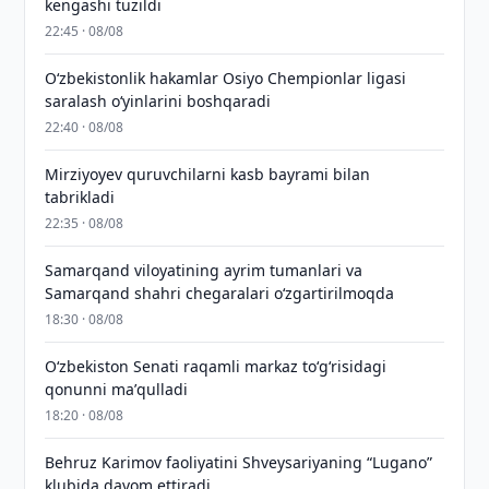
kengashi tuzildi
22:45 · 08/08
O‘zbekistonlik hakamlar Osiyo Chempionlar ligasi
saralash o‘yinlarini boshqaradi
22:40 · 08/08
Mirziyoyev quruvchilarni kasb bayrami bilan
tabrikladi
22:35 · 08/08
Samarqand viloyatining ayrim tumanlari va
Samarqand shahri chegaralari oʻzgartirilmoqda
18:30 · 08/08
Oʻzbekiston Senati raqamli markaz toʻgʻrisidagi
qonunni maʼqulladi
18:20 · 08/08
Behruz Karimov faoliyatini Shveysariyaning “Lugano”
klubida davom ettiradi