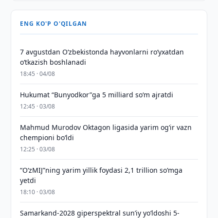
ENG KO'P O'QILGAN
7 avgustdan O‘zbekistonda hayvonlarni ro‘yxatdan
o‘tkazish boshlanadi
18:45 · 04/08
Hukumat “Bunyodkor”ga 5 milliard so‘m ajratdi
12:45 · 03/08
Mahmud Murodov Oktagon ligasida yarim og‘ir vazn
chempioni bo‘ldi
12:25 · 03/08
“O‘zMIJ”ning yarim yillik foydasi 2,1 trillion so‘mga
yetdi
18:10 · 03/08
Samarkand-2028 giperspektral sun’iy yo‘ldoshi 5-