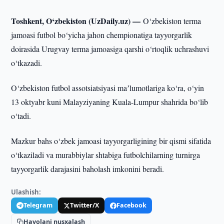
Toshkent, O‘zbekiston (UzDaily.uz) —
O‘zbekiston terma
jamoasi futbol bo‘yicha jahon chempionatiga tayyorgarlik
doirasida Urugvay terma jamoasiga qarshi o‘rtoqlik uchrashuvi
o‘tkazadi.
O‘zbekiston futbol assotsiatsiyasi maʼlumotlariga ko‘ra, o‘yin
13 oktyabr kuni Malayziyaning Kuala-Lumpur shahrida bo‘lib
o‘tadi.
Mazkur bahs o‘zbek jamoasi tayyorgarligining bir qismi sifatida
o‘tkaziladi va murabbiylar shtabiga futbolchilarning turnirga
tayyorgarlik darajasini baholash imkonini beradi.
Ulashish:
Telegram
Twitter/X
Facebook
Havolani nusxalash