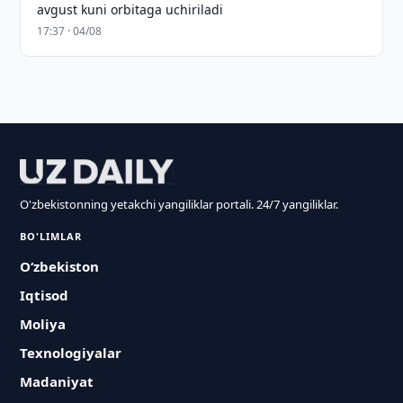
avgust kuni orbitaga uchiriladi
17:37 · 04/08
O'zbekistonning yetakchi yangiliklar portali. 24/7 yangiliklar.
BO'LIMLAR
O‘zbekiston
Iqtisod
Moliya
Texnologiyalar
Madaniyat