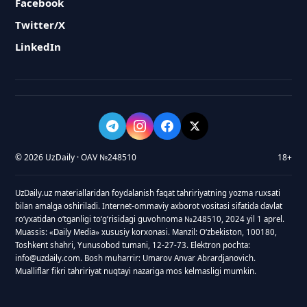
Facebook
Twitter/X
LinkedIn
© 2026 UzDaily · OAV №248510
18+
UzDaily.uz materiallaridan foydalanish faqat tahririyatning yozma ruxsati
bilan amalga oshiriladi. Internet-ommaviy axborot vositasi sifatida davlat
roʻyxatidan oʻtganligi toʻgʻrisidagi guvohnoma №248510, 2024 yil 1 aprel.
Muassis: «Daily Media» xususiy korxonasi. Manzil: Oʻzbekiston, 100180,
Toshkent shahri, Yunusobod tumani, 12-27-73. Elektron pochta:
info@uzdaily.com. Bosh muharrir: Umarov Anvar Abrardjanovich.
Mualliflar fikri tahririyat nuqtayi nazariga mos kelmasligi mumkin.