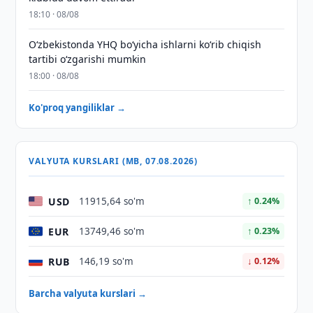
18:10 · 08/08
O‘zbekistonda YHQ bo‘yicha ishlarni ko‘rib chiqish
tartibi o‘zgarishi mumkin
18:00 · 08/08
Ko'proq yangiliklar →
VALYUTA KURSLARI (MB, 07.08.2026)
USD
11915,64 so'm
↑ 0.24%
EUR
13749,46 so'm
↑ 0.23%
RUB
146,19 so'm
↓ 0.12%
Barcha valyuta kurslari →