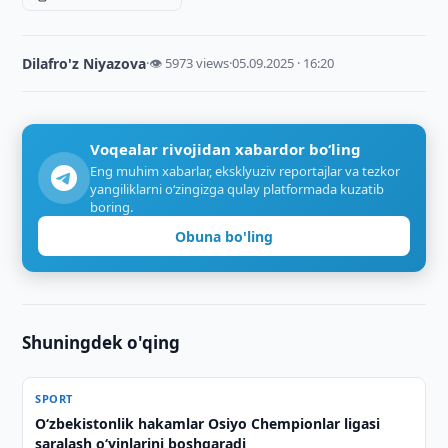
Dilafro'z Niyazova
·
👁 5973 views
·
05.09.2025 · 16:20
Voqealar rivojidan xabardor bo‘ling
Eng muhim xabarlar, eksklyuziv reportajlar va tezkor
yangiliklarni o‘zingizga qulay platformada kuzatib
boring.
Obuna bo'ling
Shuningdek o'qing
SPORT
O‘zbekistonlik hakamlar Osiyo Chempionlar ligasi
saralash o‘yinlarini boshqaradi