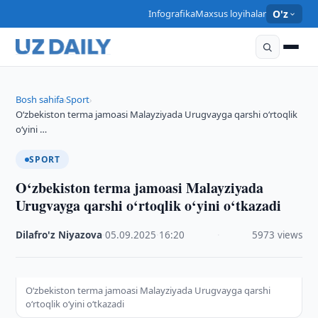
Infografika
Maxsus loyihalar
O'z
Bosh sahifa
Sport
›
›
O‘zbekiston terma jamoasi Malayziyada Urugvayga qarshi o‘rtoqlik
o‘yini …
SPORT
O‘zbekiston terma jamoasi Malayziyada
Urugvayga qarshi o‘rtoqlik o‘yini o‘tkazadi
Dilafro'z Niyazova
·
05.09.2025
·
16:20
·
5973 views
O‘zbekiston terma jamoasi Malayziyada Urugvayga qarshi
o‘rtoqlik o‘yini o‘tkazadi