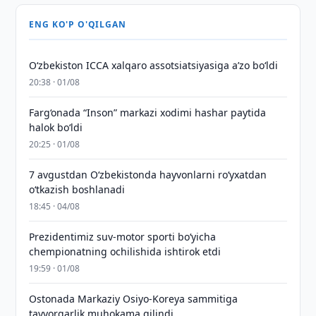
ENG KO'P O'QILGAN
O‘zbekiston ICCA xalqaro assotsiatsiyasiga aʼzo bo‘ldi
20:38 · 01/08
Farg‘onada “Inson” markazi xodimi hashar paytida
halok bo‘ldi
20:25 · 01/08
7 avgustdan O‘zbekistonda hayvonlarni ro‘yxatdan
o‘tkazish boshlanadi
18:45 · 04/08
Prezidentimiz suv-motor sporti bo‘yicha
chempionatning ochilishida ishtirok etdi
19:59 · 01/08
Ostonada Markaziy Osiyo-Koreya sammitiga
tayyorgarlik muhokama qilindi