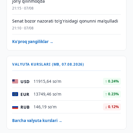
joriy qilinmoqda
21:15 · 07/08
Senat bozor nazorati to'g'risidagi qonunni ma'qulladi
21:10 · 07/08
Ko'proq yangiliklar →
VALYUTA KURSLARI (MB, 07.08.2026)
USD
11915,64 so'm
↑ 0.24%
EUR
13749,46 so'm
↑ 0.23%
RUB
146,19 so'm
↓ 0.12%
Barcha valyuta kurslari →