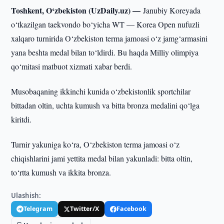
Toshkent, O‘zbekiston (UzDaily.uz) —
Janubiy Koreyada
o‘tkazilgan taekvondo bo‘yicha WT — Korea Open nufuzli
xalqaro turnirida O‘zbekiston terma jamoasi o‘z jamg‘armasini
yana beshta medal bilan to‘ldirdi. Bu haqda Milliy olimpiya
qo‘mitasi matbuot xizmati xabar berdi.
Musobaqaning ikkinchi kunida o‘zbekistonlik sportchilar
bittadan oltin, uchta kumush va bitta bronza medalini qo‘lga
kiritdi.
Turnir yakuniga ko‘ra, O‘zbekiston terma jamoasi o‘z
chiqishlarini jami yettita medal bilan yakunladi: bitta oltin,
to‘rtta kumush va ikkita bronza.
Ulashish:
Telegram
Twitter/X
Facebook