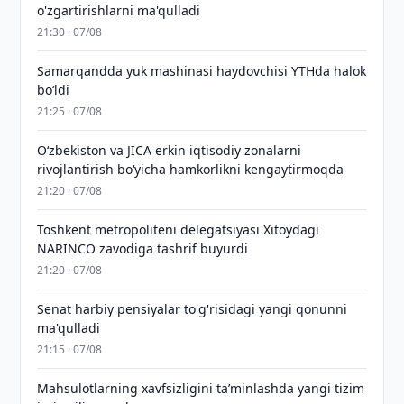
o'zgartirishlarni ma'qulladi
21:30 · 07/08
Samarqandda yuk mashinasi haydovchisi YTHda halok
bo‘ldi
21:25 · 07/08
Oʻzbekiston va JICA erkin iqtisodiy zonalarni
rivojlantirish boʻyicha hamkorlikni kengaytirmoqda
21:20 · 07/08
Toshkent metropoliteni delegatsiyasi Xitoydagi
NARINCO zavodiga tashrif buyurdi
21:20 · 07/08
Senat harbiy pensiyalar to'g'risidagi yangi qonunni
ma'qulladi
21:15 · 07/08
Mahsulotlarning xavfsizligini taʼminlashda yangi tizim