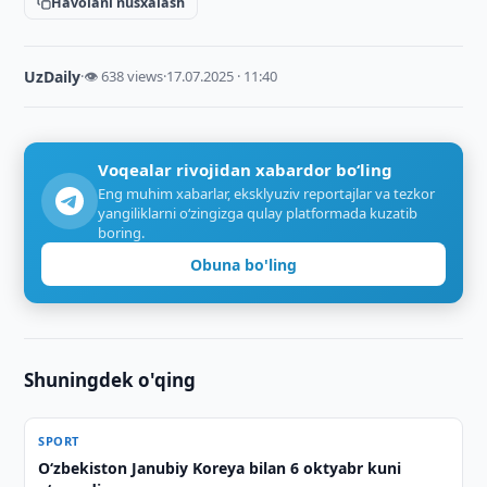
Havolani nusxalash
UzDaily
·
👁 638 views
·
17.07.2025 · 11:40
Voqealar rivojidan xabardor bo‘ling
Eng muhim xabarlar, eksklyuziv reportajlar va tezkor
yangiliklarni o‘zingizga qulay platformada kuzatib
boring.
Obuna bo'ling
Shuningdek o'qing
SPORT
O‘zbekiston Janubiy Koreya bilan 6 oktyabr kuni