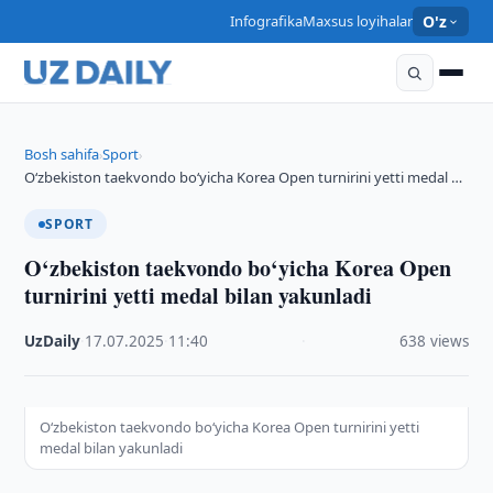
Infografika
Maxsus loyihalar
O'z
Bosh sahifa
Sport
›
›
O‘zbekiston taekvondo bo‘yicha Korea Open turnirini yetti medal …
SPORT
O‘zbekiston taekvondo bo‘yicha Korea Open
turnirini yetti medal bilan yakunladi
UzDaily
·
17.07.2025
·
11:40
·
638 views
O‘zbekiston taekvondo bo‘yicha Korea Open turnirini yetti
medal bilan yakunladi