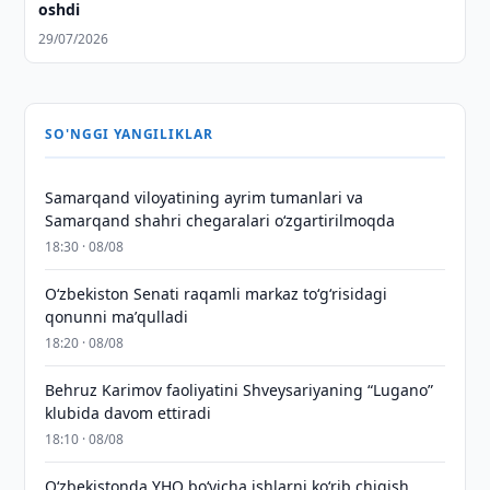
oshdi
29/07/2026
SO'NGGI YANGILIKLAR
Samarqand viloyatining ayrim tumanlari va
Samarqand shahri chegaralari oʻzgartirilmoqda
18:30 · 08/08
Oʻzbekiston Senati raqamli markaz toʻgʻrisidagi
qonunni maʼqulladi
18:20 · 08/08
Behruz Karimov faoliyatini Shveysariyaning “Lugano”
klubida davom ettiradi
18:10 · 08/08
O‘zbekistonda YHQ bo‘yicha ishlarni ko‘rib chiqish