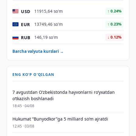
USD
11915,64 so'm
↑ 0.24%
EUR
13749,46 so'm
↑ 0.23%
RUB
146,19 so'm
↓ 0.12%
Barcha valyuta kurslari →
ENG KO'P O'QILGAN
7 avgustdan O‘zbekistonda hayvonlarni ro‘yxatdan
o‘tkazish boshlanadi
18:45 · 04/08
Hukumat “Bunyodkor”ga 5 milliard so‘m ajratdi
12:45 · 03/08