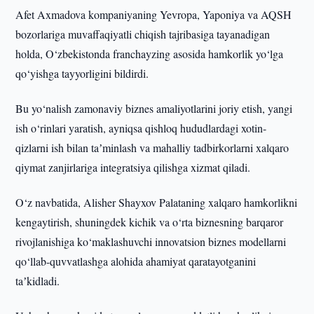
Afet Axmadova kompaniyaning Yevropa, Yaponiya va AQSH
bozorlariga muvaffaqiyatli chiqish tajribasiga tayanadigan
holda, O‘zbekistonda franchayzing asosida hamkorlik yo‘lga
qo‘yishga tayyorligini bildirdi.
Bu yo‘nalish zamonaviy biznes amaliyotlarini joriy etish, yangi
ish o‘rinlari yaratish, ayniqsa qishloq hududlardagi xotin-
qizlarni ish bilan taʼminlash va mahalliy tadbirkorlarni xalqaro
qiymat zanjirlariga integratsiya qilishga xizmat qiladi.
O‘z navbatida, Alisher Shayxov Palataning xalqaro hamkorlikni
kengaytirish, shuningdek kichik va o‘rta biznesning barqaror
rivojlanishiga ko‘maklashuvchi innovatsion biznes modellarni
qo‘llab-quvvatlashga alohida ahamiyat qaratayotganini
taʼkidladi.