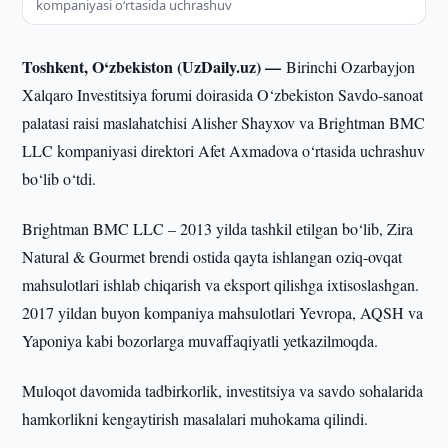
kompaniyasi o‘rtasida uchrashuv
Toshkent, O‘zbekiston (UzDaily.uz) —
Birinchi Ozarbayjon
Xalqaro Investitsiya forumi doirasida O‘zbekiston Savdo-sanoat
palatasi raisi maslahatchisi Alisher Shayxov va Brightman BMC
LLC kompaniyasi direktori Afet Axmadova o‘rtasida uchrashuv
bo‘lib o‘tdi.
Brightman BMC LLC – 2013 yilda tashkil etilgan bo‘lib, Zira
Natural & Gourmet brendi ostida qayta ishlangan oziq-ovqat
mahsulotlari ishlab chiqarish va eksport qilishga ixtisoslashgan.
2017 yildan buyon kompaniya mahsulotlari Yevropa, AQSH va
Yaponiya kabi bozorlarga muvaffaqiyatli yetkazilmoqda.
Muloqot davomida tadbirkorlik, investitsiya va savdo sohalarida
hamkorlikni kengaytirish masalalari muhokama qilindi.