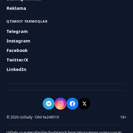
Reklama
IJTIMOIY TARMOQLAR
Telegram
Instagram
Facebook
Twitter/X
LinkedIn
© 2026 UzDaily · OAV №248510
18+
UzDaily.uz materiallaridan foydalanish faqat tahririyatning yozma ruxsati