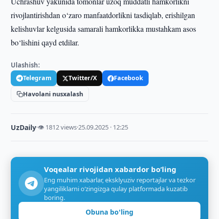
Uchrashuv yakunida tomonlar uzoq muddatli hamkorlikni
rivojlantirishdan o‘zaro manfaatdorlikni tasdiqlab, erishilgan
kelishuvlar kelgusida samarali hamkorlikka mustahkam asos
bo‘lishini qayd etdilar.
Ulashish:
Telegram
Twitter/X
Facebook
Havolani nusxalash
UzDaily
·
👁 1812 views
·
25.09.2025 · 12:25
Voqealar rivojidan xabardor bo‘ling
Eng muhim xabarlar, eksklyuziv reportajlar va tezkor
yangiliklarni o‘zingizga qulay platformada kuzatib
boring.
Obuna bo'ling