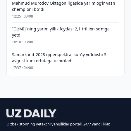
Mahmud Murodov Oktagon ligasida yarim og‘ir vazn
chempioni bo‘ldi
12:25 · 03/08
“O‘zMIJ”ning yarim yillik foydasi 2,1 trillion so‘mga
yetdi
18:10 · 03/08
Samarkand-2028 giperspektral sun’iy yo‘ldoshi 5-
avgust kuni orbitaga uchiriladi
17:37 · 04/08
O'zbekistonning yetakchi yangiliklar portali. 24/7 yangiliklar.