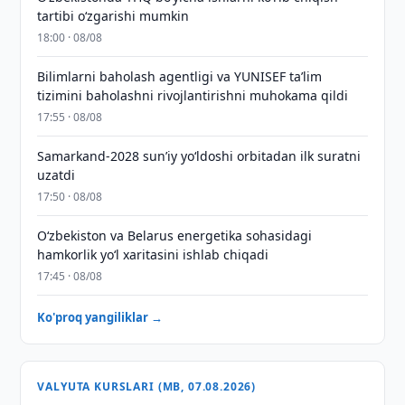
tartibi o‘zgarishi mumkin
18:00 · 08/08
Bilimlarni baholash agentligi va YUNISEF taʼlim
tizimini baholashni rivojlantirishni muhokama qildi
17:55 · 08/08
Samarkand-2028 sunʼiy yo‘ldoshi orbitadan ilk suratni
uzatdi
17:50 · 08/08
Oʻzbekiston va Belarus energetika sohasidagi
hamkorlik yoʻl xaritasini ishlab chiqadi
17:45 · 08/08
Ko'proq yangiliklar →
VALYUTA KURSLARI (MB, 07.08.2026)