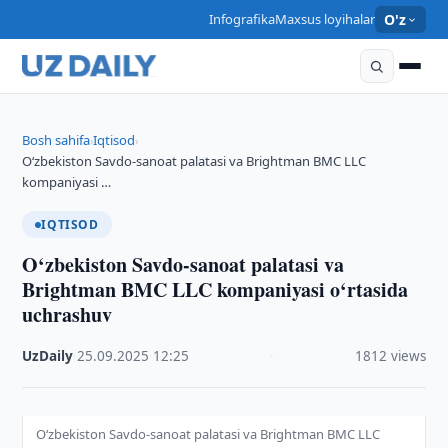
Infografika
Maxsus loyihalar
O'z
Bosh sahifa
Iqtisod
›
›
O‘zbekiston Savdo-sanoat palatasi va Brightman BMC LLC
kompaniyasi …
IQTISOD
O‘zbekiston Savdo-sanoat palatasi va
Brightman BMC LLC kompaniyasi o‘rtasida
uchrashuv
UzDaily
·
25.09.2025
·
12:25
·
1812 views
O‘zbekiston Savdo-sanoat palatasi va Brightman BMC LLC