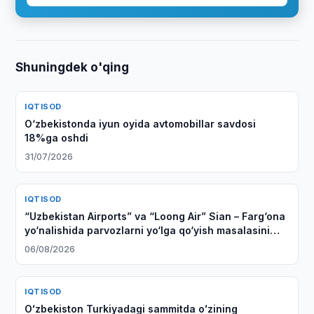
Shuningdek o'qing
IQTISOD
O‘zbekistonda iyun oyida avtomobillar savdosi
18%ga oshdi
31/07/2026
IQTISOD
“Uzbekistan Airports” va “Loong Air” Sian – Farg‘ona
yo‘nalishida parvozlarni yo‘lga qo‘yish masalasini
muhokama qildi
06/08/2026
IQTISOD
Oʻzbekiston Turkiyadagi sammitda oʻzining