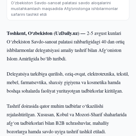
O‘zbekiston Savdo-sanoat palatasi savdo aloqalarini
mustahkamlash maqsadida Afg‘onistonga ishbilarmonlar
safarini tashkil etdi
Toshkent, O‘zbekiston (UzDaily.uz) —
2-5 avgust kunlari
O‘zbekiston Savdo-sanoat palatasi rahbarligidagi 40 dan ortiq
ishbilarmonlar delegatsiyasi amaliy tashrif bilan Afg‘oniston
Islom Amirligida bo‘lib turibdi.
Delegatsiya tarkibiga qurilish, oziq-ovqat, elektrotexnika, tekstil,
mebel, farmatsevtika, shaxsiy gigiyena va kosmetika hamda
boshqa sohalarda faoliyat yuritayotgan tadbirkorlar kiritilgan.
Tashrif doirasida qator muhim tadbirlar o‘tkazilishi
rejalashtirilgan. Xususan, Kobul va Mozori-Sharif shaharlarida
afg‘on tadbirkorlari bilan B2B uchrashuvlar, mahalliy
bozorlarga hamda savdo uyiga tashrif tashkil etiladi.