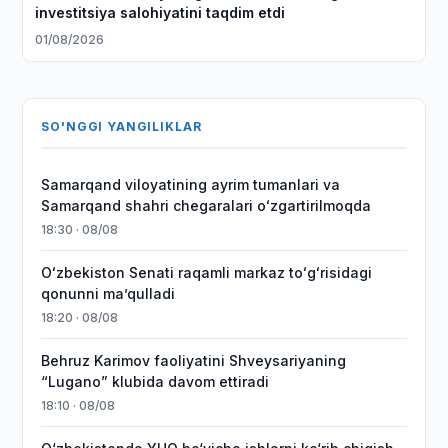
investitsiya salohiyatini taqdim etdi
01/08/2026
SO'NGGI YANGILIKLAR
Samarqand viloyatining ayrim tumanlari va
Samarqand shahri chegaralari oʻzgartirilmoqda
18:30 · 08/08
Oʻzbekiston Senati raqamli markaz toʻgʻrisidagi
qonunni maʼqulladi
18:20 · 08/08
Behruz Karimov faoliyatini Shveysariyaning
“Lugano” klubida davom ettiradi
18:10 · 08/08