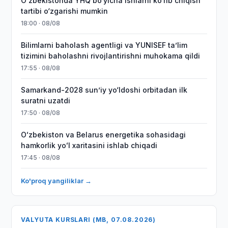
O‘zbekistonda YHQ bo‘yicha ishlarni ko‘rib chiqish
tartibi o‘zgarishi mumkin
18:00 · 08/08
Bilimlarni baholash agentligi va YUNISEF taʼlim
tizimini baholashni rivojlantirishni muhokama qildi
17:55 · 08/08
Samarkand-2028 sunʼiy yo‘ldoshi orbitadan ilk
suratni uzatdi
17:50 · 08/08
Oʻzbekiston va Belarus energetika sohasidagi
hamkorlik yoʻl xaritasini ishlab chiqadi
17:45 · 08/08
Ko'proq yangiliklar →
VALYUTA KURSLARI (MB, 07.08.2026)