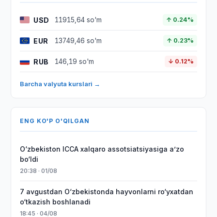
USD
11915,64 so'm
↑ 0.24%
EUR
13749,46 so'm
↑ 0.23%
RUB
146,19 so'm
↓ 0.12%
Barcha valyuta kurslari →
ENG KO'P O'QILGAN
O‘zbekiston ICCA xalqaro assotsiatsiyasiga aʼzo
bo‘ldi
20:38 · 01/08
7 avgustdan O‘zbekistonda hayvonlarni ro‘yxatdan
o‘tkazish boshlanadi
18:45 · 04/08