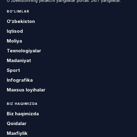
O'zbekistonning yetakchi yangiliklar portali. 24/7 yangiliklar.
BO'LIMLAR
O‘zbekiston
Iqtisod
Moliya
Texnologiyalar
Madaniyat
Sport
Infografika
Maxsus loyihalar
BIZ HAQIMIZDA
Biz haqimizda
Qoidalar
Maxfiylik