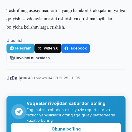
Tashrifning asosiy maqsadi – yangi hamkorlik aloqalarini yo‘lga
qo‘yish, savdo aylanmasini oshirish va qo‘shma loyihalar
bo‘yicha kelishuvlarga erishish.
Ulashish:
Telegram
Twitter/X
Facebook
Havolani nusxalash
UzDaily
·
👁 483 views
·
04.08.2025 · 11:05
Voqealar rivojidan xabardor bo‘ling
Eng muhim xabarlar, eksklyuziv reportajlar va
tezkor yangiliklarni o‘zingizga qulay platformada
kuzatib boring.
Obuna bo'ling