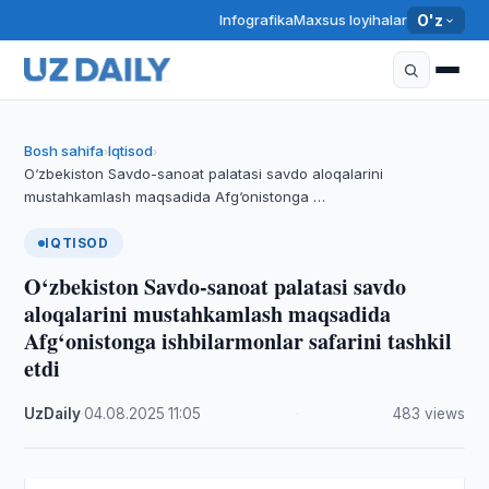
Infografika
Maxsus loyihalar
O'z
Bosh sahifa
Iqtisod
›
›
O‘zbekiston Savdo-sanoat palatasi savdo aloqalarini
mustahkamlash maqsadida Afg‘onistonga …
IQTISOD
O‘zbekiston Savdo-sanoat palatasi savdo
aloqalarini mustahkamlash maqsadida
Afg‘onistonga ishbilarmonlar safarini tashkil
etdi
UzDaily
·
04.08.2025
·
11:05
·
483 views