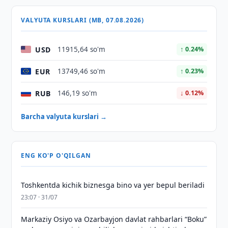
VALYUTA KURSLARI (MB, 07.08.2026)
USD
11915,64 so'm
↑ 0.24%
EUR
13749,46 so'm
↑ 0.23%
RUB
146,19 so'm
↓ 0.12%
Barcha valyuta kurslari →
ENG KO'P O'QILGAN
Toshkentda kichik biznesga bino va yer bepul beriladi
23:07 · 31/07
Markaziy Osiyo va Ozarbayjon davlat rahbarlari “Boku”