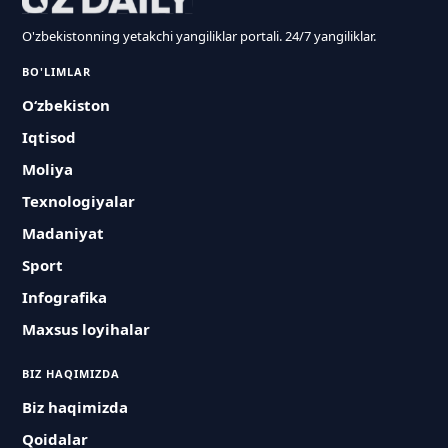
O'zbekistonning yetakchi yangiliklar portali. 24/7 yangiliklar.
BO'LIMLAR
O‘zbekiston
Iqtisod
Moliya
Texnologiyalar
Madaniyat
Sport
Infografika
Maxsus loyihalar
BIZ HAQIMIZDA
Biz haqimizda
Qoidalar