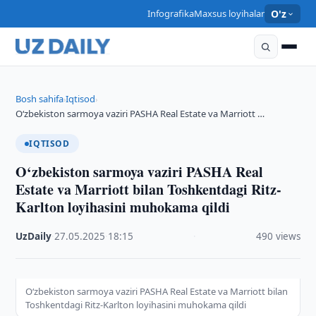
Infografika
Maxsus loyihalar
O'z
Bosh sahifa
Iqtisod
›
›
O‘zbekiston sarmoya vaziri PASHA Real Estate va Marriott …
IQTISOD
O‘zbekiston sarmoya vaziri PASHA Real
Estate va Marriott bilan Toshkentdagi Ritz-
Karlton loyihasini muhokama qildi
UzDaily
·
27.05.2025
·
18:15
·
490 views
O‘zbekiston sarmoya vaziri PASHA Real Estate va Marriott bilan
Toshkentdagi Ritz-Karlton loyihasini muhokama qildi