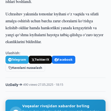
ishlari boshlandi.
Uchrashuv yakunida tomonlar loyihani oʻz vaqtida va sifatli
amalga oshirish uchun barcha zarur choralarni koʻrishga
kelishib oldilar hamda hamkorlikni yanada kengaytirish va
yangi qoʻshma loyihalarni hayotga tatbiq qilishga oʻzaro tayyor
ekanliklarini bildirdilar.
Ulashish:
Telegram
Twitter/X
Facebook
Havolani nusxalash
UzDaily
·
👁 490 views
·
27.05.2025 · 18:15
Voqealar rivojidan xabardor bo‘ling