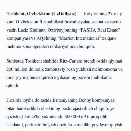
Toshkent, O‘zbekiston (UzDaily.uz) —
Joriy yilning 27-may
kuni O‘zbekiston Respublikasi Investitsiyalar, sanoat va savdo
vaziri Laziz Kudratov Ozarbayjonning “PASHA Real Estate”
kompaniyasi va AQShning “Marriott International” xalqaro
mehmonxona operatori rahbariyatini qabul qildi.
Suhbatda Toshkent shahrida Ritz-Carlton brendi ostida qiymati
200 million dollarlik zamonaviy besh yulduzli mehmonxona va
turar joy majmuasi qurish loyihasining borishi muhokama
qilindi.
Hozirda loyiha doirasida Britaniyaning Benoy kompaniyasi
bilan hamkorlikda ob'ektning bosh rejasi ishlab chiqilib, yer
qazish ishlari to'liq yakunlandi, 300 000 m³ tuproq olib
tashlandi, perimetri bo'ylab qoziqlar o'rnatilib, poydevor quyish