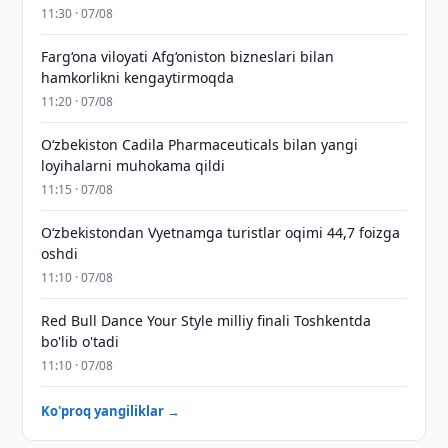
11:30 · 07/08
Farg‘ona viloyati Afg‘oniston bizneslari bilan
hamkorlikni kengaytirmoqda
11:20 · 07/08
Oʻzbekiston Cadila Pharmaceuticals bilan yangi
loyihalarni muhokama qildi
11:15 · 07/08
O‘zbekistondan Vyetnamga turistlar oqimi 44,7 foizga
oshdi
11:10 · 07/08
Red Bull Dance Your Style milliy finali Toshkentda
bo'lib o'tadi
11:10 · 07/08
Ko'proq yangiliklar →