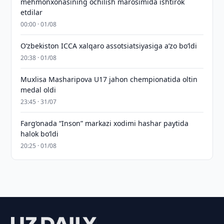
mehmonxonasining ochilish marosimida ishtirok
etdilar
00:00 · 01/08
O‘zbekiston ICCA xalqaro assotsiatsiyasiga aʼzo bo‘ldi
20:38 · 01/08
Muxlisa Masharipova U17 jahon chempionatida oltin
medal oldi
23:45 · 31/07
Farg‘onada “Inson” markazi xodimi hashar paytida
halok bo‘ldi
20:25 · 01/08