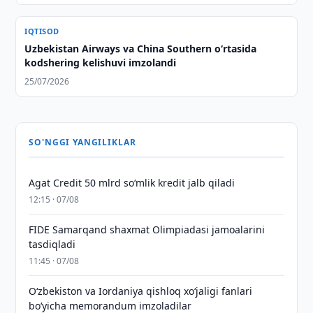
IQTISOD
Uzbekistan Airways va China Southern o‘rtasida
kodshering kelishuvi imzolandi
25/07/2026
SO'NGGI YANGILIKLAR
Agat Credit 50 mlrd so‘mlik kredit jalb qiladi
12:15 · 07/08
FIDE Samarqand shaxmat Olimpiadasi jamoalarini
tasdiqladi
11:45 · 07/08
Oʻzbekiston va Iordaniya qishloq xoʻjaligi fanlari
boʻyicha memorandum imzoladilar