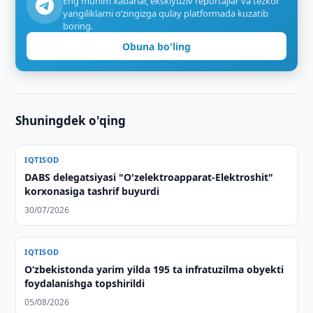
Eng muhim xabarlar, eksklyuziv reportajlar va tezkor
yangiliklarni o‘zingizga qulay platformada kuzatib
boring.
Obuna bo'ling
Shuningdek o'qing
IQTISOD
DABS delegatsiyasi "O'zelektroapparat-Elektroshit"
korxonasiga tashrif buyurdi
30/07/2026
IQTISOD
O‘zbekistonda yarim yilda 195 ta infratuzilma obyekti
foydalanishga topshirildi
05/08/2026