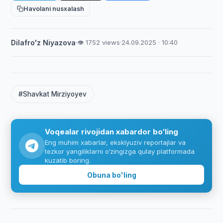
Havolani nusxalash
Dilafro'z Niyazova
·
👁 1752 views
·
24.09.2025 · 10:40
#Shavkat Mirziyoyev
Voqealar rivojidan xabardor bo‘ling
Eng muhim xabarlar, eksklyuziv reportajlar va
tezkor yangiliklarni o‘zingizga qulay platformada
kuzatib boring.
Obuna bo'ling