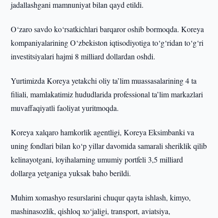
jadallashgani mamnuniyat bilan qayd etildi.
O‘zaro savdo ko‘rsatkichlari barqaror oshib bormoqda. Koreya
kompaniyalarining O‘zbekiston iqtisodiyotiga to‘g‘ridan to‘g‘ri
investitsiyalari hajmi 8 milliard dollardan oshdi.
Yurtimizda Koreya yetakchi oliy ta’lim muassasalarining 4 ta
filiali, mamlakatimiz hududlarida professional ta’lim markazlari
muvaffaqiyatli faoliyat yuritmoqda.
Koreya xalqaro hamkorlik agentligi, Koreya Eksimbanki va
uning fondlari bilan ko‘p yillar davomida samarali sheriklik qilib
kelinayotgani, loyihalarning umumiy portfeli 3,5 milliard
dollarga yetganiga yuksak baho berildi.
Muhim xomashyo resurslarini chuqur qayta ishlash, kimyo,
mashinasozlik, qishloq xo‘jaligi, transport, aviatsiya,