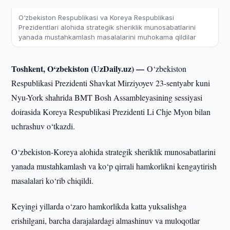
O‘zbekiston Respublikasi va Koreya Respublikasi
Prezidentlari alohida strategik sheriklik munosabatlarini
yanada mustahkamlash masalalarini muhokama qildilar
Toshkent, O‘zbekiston (UzDaily.uz) —
O‘zbekiston
Respublikasi Prezidenti Shavkat Mirziyoyev 23-sentyabr kuni
Nyu-York shahrida BMT Bosh Assambleyasining sessiyasi
doirasida Koreya Respublikasi Prezidenti Li Chje Myon bilan
uchrashuv o‘tkazdi.
O‘zbekiston-Koreya alohida strategik sheriklik munosabatlarini
yanada mustahkamlash va ko‘p qirrali hamkorlikni kengaytirish
masalalari ko‘rib chiqildi.
Keyingi yillarda o‘zaro hamkorlikda katta yuksalishga
erishilgani, barcha darajalardagi almashinuv va muloqotlar