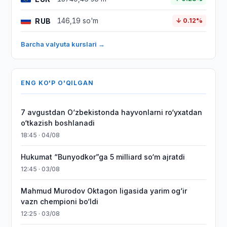
RUB
146,19 so'm
↓ 0.12%
Barcha valyuta kurslari →
ENG KO'P O'QILGAN
7 avgustdan O‘zbekistonda hayvonlarni ro‘yxatdan
o‘tkazish boshlanadi
18:45 · 04/08
Hukumat “Bunyodkor”ga 5 milliard so‘m ajratdi
12:45 · 03/08
Mahmud Murodov Oktagon ligasida yarim og‘ir
vazn chempioni bo‘ldi
12:25 · 03/08