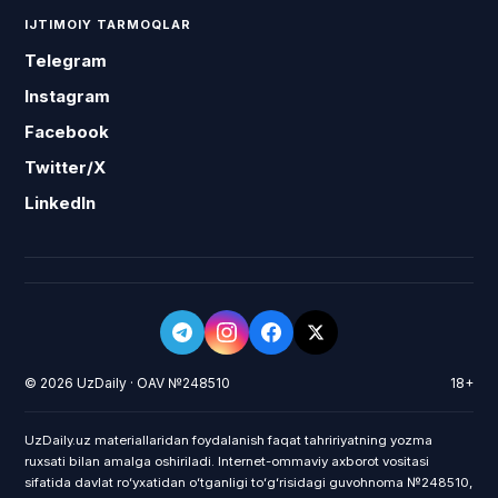
IJTIMOIY TARMOQLAR
Telegram
Instagram
Facebook
Twitter/X
LinkedIn
© 2026 UzDaily · OAV №248510
18+
UzDaily.uz materiallaridan foydalanish faqat tahririyatning yozma
ruxsati bilan amalga oshiriladi. Internet-ommaviy axborot vositasi
sifatida davlat roʻyxatidan oʻtganligi toʻgʻrisidagi guvohnoma №248510,