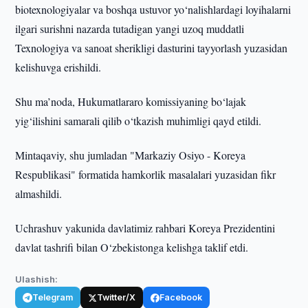
biotexnologiyalar va boshqa ustuvor yo‘nalishlardagi loyihalarni
ilgari surishni nazarda tutadigan yangi uzoq muddatli
Texnologiya va sanoat sherikligi dasturini tayyorlash yuzasidan
kelishuvga erishildi.
Shu ma’noda, Hukumatlararo komissiyaning bo‘lajak
yig‘ilishini samarali qilib o‘tkazish muhimligi qayd etildi.
Mintaqaviy, shu jumladan "Markaziy Osiyo - Koreya
Respublikasi" formatida hamkorlik masalalari yuzasidan fikr
almashildi.
Uchrashuv yakunida davlatimiz rahbari Koreya Prezidentini
davlat tashrifi bilan O‘zbekistonga kelishga taklif etdi.
Ulashish:
Telegram
Twitter/X
Facebook