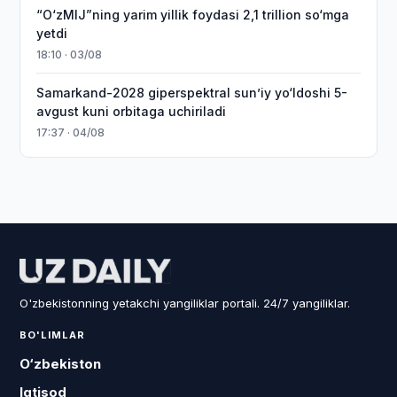
“O‘zMIJ”ning yarim yillik foydasi 2,1 trillion so‘mga
yetdi
18:10 · 03/08
Samarkand-2028 giperspektral sun’iy yo‘ldoshi 5-
avgust kuni orbitaga uchiriladi
17:37 · 04/08
O'zbekistonning yetakchi yangiliklar portali. 24/7 yangiliklar.
BO'LIMLAR
O‘zbekiston
Iqtisod