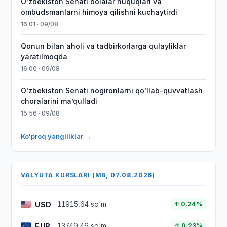
Oʻzbekiston Senati bolalar huquqlari va
ombudsmanlarni himoya qilishni kuchaytirdi
16:01 · 09/08
Qonun bilan aholi va tadbirkorlarga qulayliklar
yaratilmoqda
16:00 · 09/08
Oʻzbekiston Senati nogironlarni qoʻllab-quvvatlash
choralarini maʼqulladi
15:56 · 09/08
Ko'proq yangiliklar →
VALYUTA KURSLARI (MB, 07.08.2026)
USD
11915,64 so'm
↑ 0.24%
EUR
13749,46 so'm
↑ 0.23%