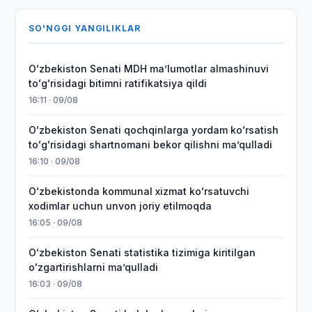
SO'NGGI YANGILIKLAR
Oʻzbekiston Senati MDH maʼlumotlar almashinuvi
toʻgʻrisidagi bitimni ratifikatsiya qildi
16:11 · 09/08
Oʻzbekiston Senati qochqinlarga yordam koʻrsatish
toʻgʻrisidagi shartnomani bekor qilishni maʼqulladi
16:10 · 09/08
Oʻzbekistonda kommunal xizmat koʻrsatuvchi
xodimlar uchun unvon joriy etilmoqda
16:05 · 09/08
Oʻzbekiston Senati statistika tizimiga kiritilgan
oʻzgartirishlarni maʼqulladi
16:03 · 09/08