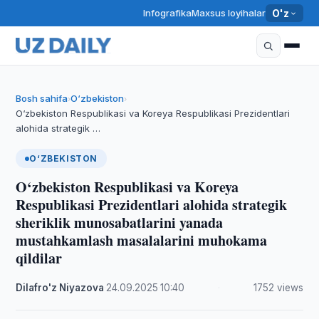
Infografika
Maxsus loyihalar
O'z
Bosh sahifa
O‘zbekiston
›
›
O‘zbekiston Respublikasi va Koreya Respublikasi Prezidentlari
alohida strategik …
O‘ZBEKISTON
O‘zbekiston Respublikasi va Koreya
Respublikasi Prezidentlari alohida strategik
sheriklik munosabatlarini yanada
mustahkamlash masalalarini muhokama
qildilar
Dilafro'z Niyazova
·
24.09.2025
·
10:40
·
1752 views