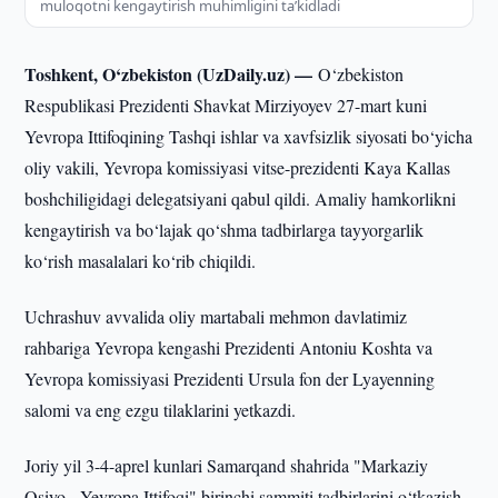
muloqotni kengaytirish muhimligini ta’kidladi
Toshkent, O‘zbekiston (UzDaily.uz) —
O‘zbekiston
Respublikasi Prezidenti Shavkat Mirziyoyev 27-mart kuni
Yevropa Ittifoqining Tashqi ishlar va xavfsizlik siyosati bo‘yicha
oliy vakili, Yevropa komissiyasi vitse-prezidenti Kaya Kallas
boshchiligidagi delegatsiyani qabul qildi. Amaliy hamkorlikni
kengaytirish va bo‘lajak qo‘shma tadbirlarga tayyorgarlik
ko‘rish masalalari ko‘rib chiqildi.
Uchrashuv avvalida oliy martabali mehmon davlatimiz
rahbariga Yevropa kengashi Prezidenti Antoniu Koshta va
Yevropa komissiyasi Prezidenti Ursula fon der Lyayenning
salomi va eng ezgu tilaklarini yetkazdi.
Joriy yil 3-4-aprel kunlari Samarqand shahrida "Markaziy
Osiyo - Yevropa Ittifoqi" birinchi sammiti tadbirlarini o‘tkazish