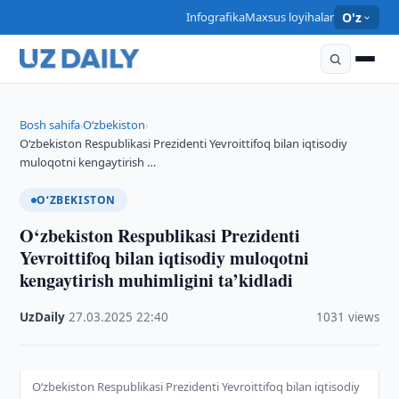
Infografika
Maxsus loyihalar
O'z
Bosh sahifa
O‘zbekiston
›
›
O‘zbekiston Respublikasi Prezidenti Yevroittifoq bilan iqtisodiy
muloqotni kengaytirish …
O‘ZBEKISTON
O‘zbekiston Respublikasi Prezidenti
Yevroittifoq bilan iqtisodiy muloqotni
kengaytirish muhimligini ta’kidladi
UzDaily
·
27.03.2025
·
22:40
·
1031 views
O‘zbekiston Respublikasi Prezidenti Yevroittifoq bilan iqtisodiy