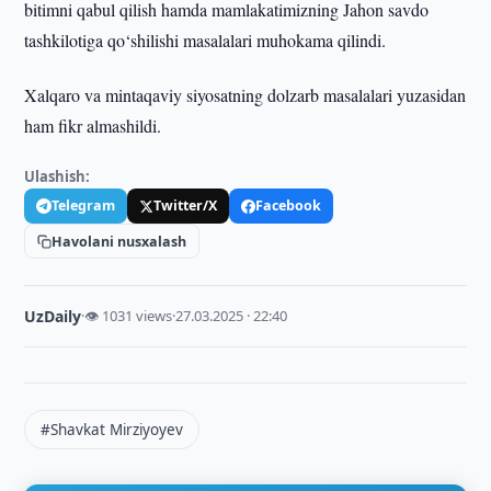
bitimni qabul qilish hamda mamlakatimizning Jahon savdo
tashkilotiga qo‘shilishi masalalari muhokama qilindi.
Xalqaro va mintaqaviy siyosatning dolzarb masalalari yuzasidan
ham fikr almashildi.
Ulashish:
Telegram
Twitter/X
Facebook
Havolani nusxalash
UzDaily
·
👁 1031 views
·
27.03.2025 · 22:40
#Shavkat Mirziyoyev