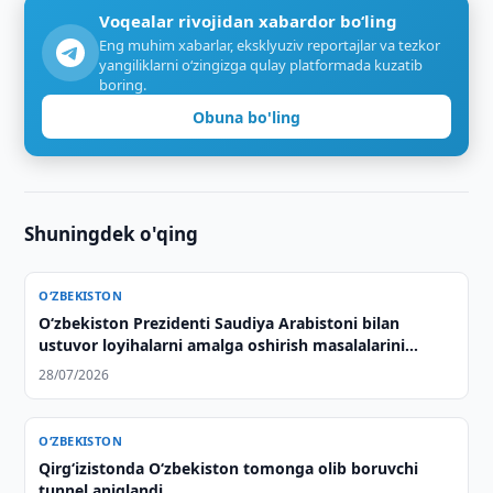
Voqealar rivojidan xabardor bo‘ling
Eng muhim xabarlar, eksklyuziv reportajlar va tezkor
yangiliklarni o‘zingizga qulay platformada kuzatib
boring.
Obuna bo'ling
Shuningdek o'qing
O‘ZBEKISTON
Oʻzbekiston Prezidenti Saudiya Arabistoni bilan
ustuvor loyihalarni amalga oshirish masalalarini
muhokama qildi
28/07/2026
O‘ZBEKISTON
Qirg‘izistonda O‘zbekiston tomonga olib boruvchi
tunnel aniqlandi