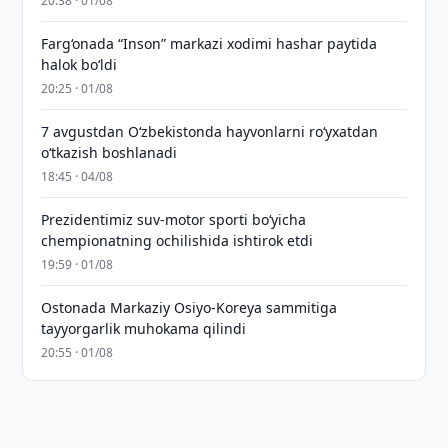
20:38 · 01/08
Farg‘onada “Inson” markazi xodimi hashar paytida
halok bo‘ldi
20:25 · 01/08
7 avgustdan O‘zbekistonda hayvonlarni ro‘yxatdan
o‘tkazish boshlanadi
18:45 · 04/08
Prezidentimiz suv-motor sporti bo‘yicha
chempionatning ochilishida ishtirok etdi
19:59 · 01/08
Ostonada Markaziy Osiyo-Koreya sammitiga
tayyorgarlik muhokama qilindi
20:55 · 01/08