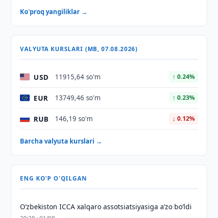
Ko'proq yangiliklar →
VALYUTA KURSLARI (MB, 07.08.2026)
USD
11915,64 so'm
↑ 0.24%
EUR
13749,46 so'm
↑ 0.23%
RUB
146,19 so'm
↓ 0.12%
Barcha valyuta kurslari →
ENG KO'P O'QILGAN
O‘zbekiston ICCA xalqaro assotsiatsiyasiga aʼzo bo‘ldi