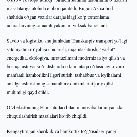
masalalariga alohida e’tibor qaratildi. Bugun Ashxobod
shahrida o‘tgan vazirlar darajasidagi ko‘p tomonlama
uchrashuvning samarali yakunlari yuksak baholandi.
Savdo va logistika, shu jumladan Transkaspiy transport yo‘lagi
salohiyatini ro‘yobga chiqarish, raqamlashtirish, "yashil"
energetika, ekologiya, infratuzilmani modernizatsiya qilish va
boshqa ustuvor yo‘nalishlarda ikki mintaqa o‘rtasidagi o‘zaro
manfaatli hamkorlikni ilgari surish, tashabbus va loyihalarni
amalga oshirishning samarali mexanizmlarini joriy qilish
muhimligi qayd etildi.
O‘zbekistonning EI institutlari bilan munosabatlarini yanada
chuqurlashtirish masalalari ko‘rib chiqildi.
Kengaytirilgan sheriklik va hamkorlik to‘g‘risidagi yangi