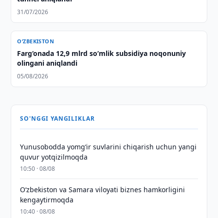
31/07/2026
O‘ZBEKISTON
Farg‘onada 12,9 mlrd so‘mlik subsidiya noqonuniy
olingani aniqlandi
05/08/2026
SO'NGGI YANGILIKLAR
Yunusobodda yomg‘ir suvlarini chiqarish uchun yangi
quvur yotqizilmoqda
10:50 · 08/08
Oʻzbekiston va Samara viloyati biznes hamkorligini
kengaytirmoqda
10:40 · 08/08