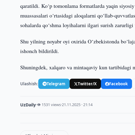
qaratildi. Ko‘p tomonlama formatlarda yaqin siyosiy
muassasalari o‘rtasidagi aloqalarni qo‘llab-quvvatl
sohalarda qo‘shma loyihalarni ilgari surish zarurligi 
Shu yilning noyabr oyi oxirida O‘zbekistonda bo‘laj
ishonch bildirildi.
Shuningdek, xalqaro va mintaqaviy kun tartibidagi m
Ulashish:
Telegram
Twitter/X
Facebook
UzDaily
·
👁 1531 views
·
21.11.2025 · 21:14