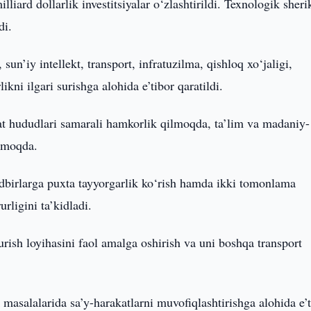
ard dollarlik investitsiyalar o‘zlashtirildi. Texnologik sheri
di.
sun’iy intellekt, transport, infratuzilma, qishloq xo‘jaligi,
ni ilgari surishga alohida e’tibor qaratildi.
at hududlari samarali hamkorlik qilmoqda, ta’lim va madaniy-
tmoqda.
adbirlarga puxta tayyorgarlik ko‘rish hamda ikki tomonlama
rligini ta’kidladi.
urish loyihasini faol amalga oshirish va uni boshqa transport
k masalalarida sa’y-harakatlarni muvofiqlashtirishga alohida e’