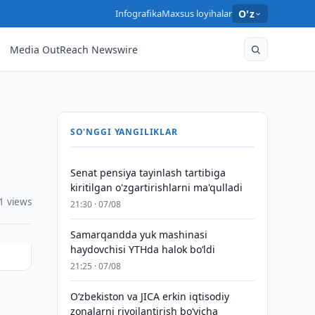
Infografika
Maxsus loyihalar
O'z
Media OutReach Newswire
SO'NGGI YANGILIKLAR
Senat pensiya tayinlash tartibiga
kiritilgan o'zgartirishlarni ma'qulladi
1 views
21:30 · 07/08
Samarqandda yuk mashinasi
haydovchisi YTHda halok bo‘ldi
21:25 · 07/08
Oʻzbekiston va JICA erkin iqtisodiy
zonalarni rivojlantirish boʻyicha