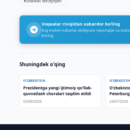
#Shavkat Mirziyoyev
Voqealar rivojidan xabardor bo‘ling
Eng muhim xabarlar, eksklyuziv reportajlar va tezko
boring.
Shuningdek o'qing
O‘ZBEKISTON
O‘ZBEKISTO
Prezidentga yangi ijtimoiy qoʻllab-
Oʻzbekisto
quvvatlash choralari taqdim etildi
Peterburg 
manfaatli 
03/08/2026
24/07/2026
muhimligin