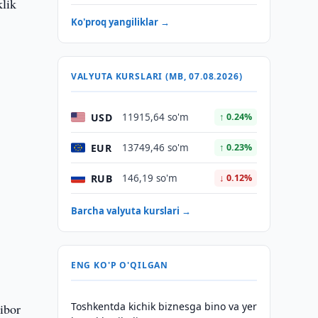
klik
Ko'proq yangiliklar →
VALYUTA KURSLARI (MB, 07.08.2026)
USD
11915,64 so'm
↑ 0.24%
EUR
13749,46 so'm
↑ 0.23%
RUB
146,19 so'm
↓ 0.12%
Barcha valyuta kurslari →
ENG KO'P O'QILGAN
Toshkentda kichik biznesga bino va yer
tibor