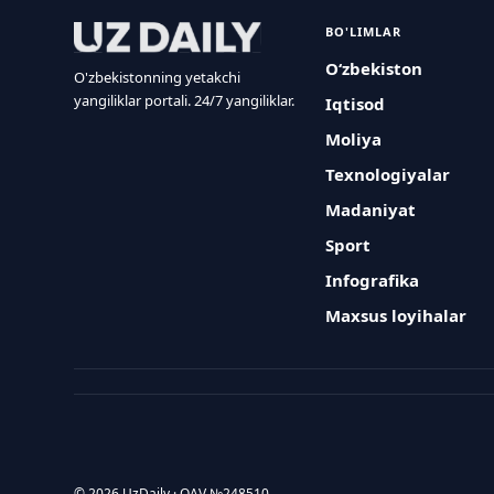
BO'LIMLAR
O‘zbekiston
O'zbekistonning yetakchi
yangiliklar portali. 24/7 yangiliklar.
Iqtisod
Moliya
Texnologiyalar
Madaniyat
Sport
Infografika
Maxsus loyihalar
© 2026 UzDaily · OAV №248510