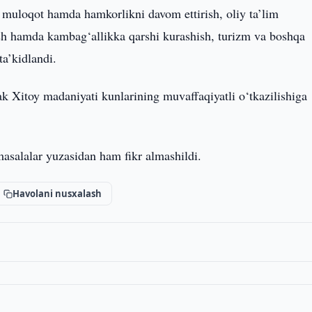
 muloqot hamda hamkorlikni davom ettirish, oliy ta’lim
ash hamda kambag‘allikka qarshi kurashish, turizm va boshqa
ta’kidlandi.
ak Xitoy madaniyati kunlarining muvaffaqiyatli o‘tkazilishiga
asalalar yuzasidan ham fikr almashildi.
Havolani nusxalash