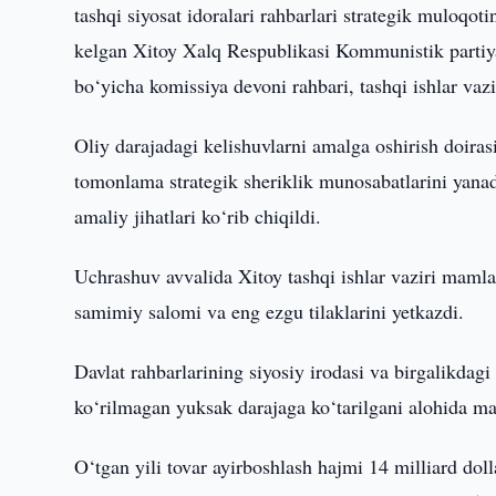
tashqi siyosat idoralari rahbarlari strategik muloqo
kelgan Xitoy Xalq Respublikasi Kommunistik partiyas
bo‘yicha komissiya devoni rahbari, tashqi ishlar vazi
Oliy darajadagi kelishuvlarni amalga oshirish doiras
tomonlama strategik sheriklik munosabatlarini yana
amaliy jihatlari ko‘rib chiqildi.
Uchrashuv avvalida Xitoy tashqi ishlar vaziri mamla
samimiy salomi va eng ezgu tilaklarini yetkazdi.
Davlat rahbarlarining siyosiy irodasi va birgalikdagi
ko‘rilmagan yuksak darajaga ko‘tarilgani alohida ma
O‘tgan yili tovar ayirboshlash hajmi 14 milliard dol