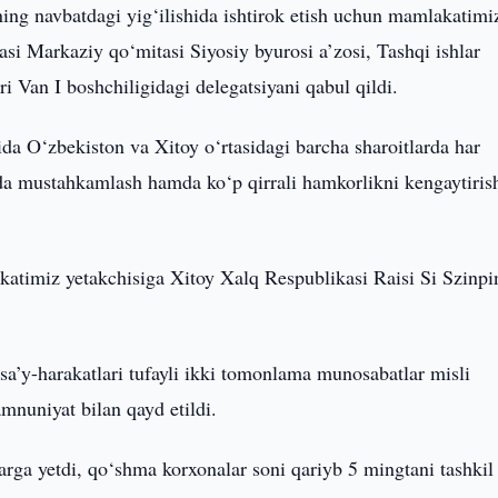
tining navbatdagi yig‘ilishida ishtirok etish uchun mamlakatimi
i Markaziy qo‘mitasi Siyosiy byurosi a’zosi, Tashqi ishlar
ri Van I boshchiligidagi delegatsiyani qabul qildi.
ida O‘zbekiston va Xitoy o‘rtasidagi barcha sharoitlarda har
da mustahkamlash hamda ko‘p qirrali hamkorlikni kengaytiris
katimiz yetakchisiga Xitoy Xalq Respublikasi Raisi Si Szinpi
 sa’y-harakatlari tufayli ikki tomonlama munosabatlar misli
mnuniyat bilan qayd etildi.
larga yetdi, qo‘shma korxonalar soni qariyb 5 mingtani tashkil