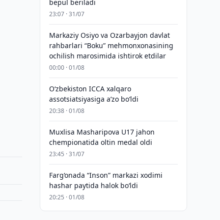
bepul beriladi
23:07 · 31/07
Markaziy Osiyo va Ozarbayjon davlat
rahbarlari “Boku” mehmonxonasining
ochilish marosimida ishtirok etdilar
00:00 · 01/08
O‘zbekiston ICCA xalqaro
assotsiatsiyasiga aʼzo bo‘ldi
20:38 · 01/08
Muxlisa Masharipova U17 jahon
chempionatida oltin medal oldi
23:45 · 31/07
Farg‘onada “Inson” markazi xodimi
hashar paytida halok bo‘ldi
20:25 · 01/08