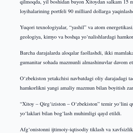
qilmoqda, yil boshidan buyon Xitoydan salkam 15 milli
loyihalarining portfeli 90 milliard dollarga yaqinlash
Yuqori texnologiyalar, “yashil” va atom energetikasi, 
geologiya, kimyo va boshqa yo‘nalishlardagi hamkorlik
Barcha darajalarda aloqalar faollashdi, ikki mamlak
gumanitar sohada mazmunli almashinuvlar davom e
O‘zbekiston yetakchisi navbatdagi oliy darajadagi t
hamkorlikni yangi amaliy mazmun bilan boyitish zaru
“Xitoy – Qirg‘iziston – O‘zbekiston” temir yo‘lini q
yo‘laklari bilan bog‘lash muhimligi qayd etildi.
Afg‘onistonni ijtimoiy-iqtisodiy tiklash va xavfsizli