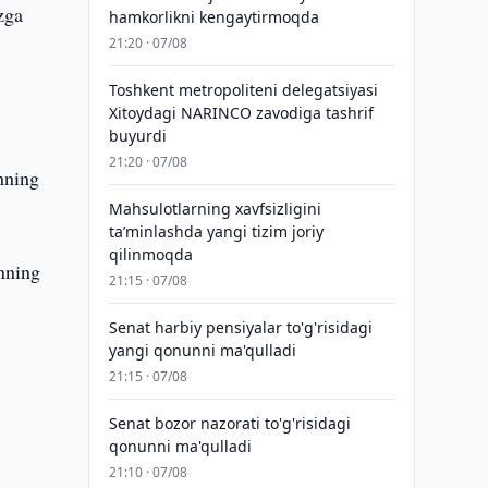
zga
hamkorlikni kengaytirmoqda
21:20 · 07/08
Toshkent metropoliteni delegatsiyasi
Xitoydagi NARINCO zavodiga tashrif
buyurdi
21:20 · 07/08
hning
Mahsulotlarning xavfsizligini
taʼminlashda yangi tizim joriy
qilinmoqda
nning
21:15 · 07/08
Senat harbiy pensiyalar to'g'risidagi
yangi qonunni ma'qulladi
21:15 · 07/08
Senat bozor nazorati to'g'risidagi
qonunni ma'qulladi
21:10 · 07/08