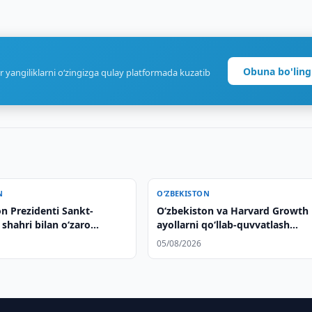
Obuna bo'ling
r yangiliklarni o‘zingizga qulay platformada kuzatib
N
O‘ZBEKISTON
n Prezidenti Sankt-
Oʻzbekiston va Harvard Growth
shahri bilan oʻzaro
ayollarni qoʻllab-quvvatlash
sheriklikni kengaytirish
masalalarini muhokama qilishdi
05/08/2026
i taʼkidladi