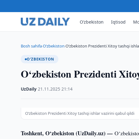
O‘zbekiston
Iqtisod
Mo
Bosh sahifa
O‘zbekiston
O‘zbekiston Prezidenti Xitoy tashqi ishlar
›
›
O‘ZBEKISTON
O‘zbekiston Prezidenti Xitoy 
UzDaily
·
21.11.2025
·
21:14
O‘zbekiston Prezidenti Xitoy tashqi ishlar vazirini qabul qildi
Toshkent, O‘zbekiston (UzDaily.uz) —
O‘zbekisto