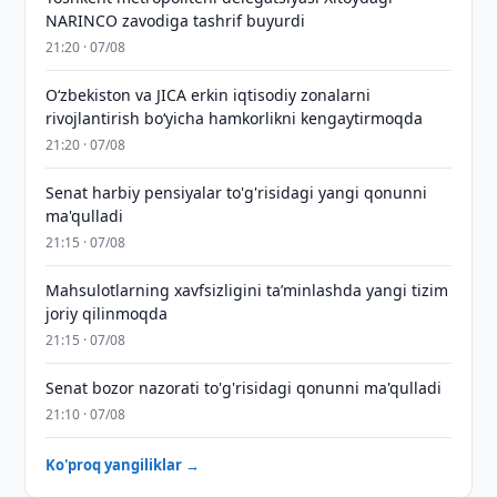
NARINCO zavodiga tashrif buyurdi
21:20 · 07/08
Oʻzbekiston va JICA erkin iqtisodiy zonalarni
rivojlantirish boʻyicha hamkorlikni kengaytirmoqda
21:20 · 07/08
Senat harbiy pensiyalar to'g'risidagi yangi qonunni
ma'qulladi
21:15 · 07/08
Mahsulotlarning xavfsizligini taʼminlashda yangi tizim
joriy qilinmoqda
21:15 · 07/08
Senat bozor nazorati to'g'risidagi qonunni ma'qulladi
21:10 · 07/08
Ko'proq yangiliklar →