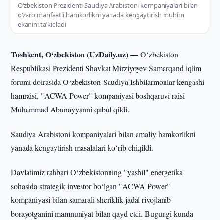
O‘zbekiston Prezidenti Saudiya Arabistoni kompaniyalari bilan
o‘zaro manfaatli hamkorlikni yanada kengaytirish muhim
ekanini ta’kidladi
Toshkent, O‘zbekiston (UzDaily.uz) —
O‘zbekiston
Respublikasi Prezidenti Shavkat Mirziyoyev Samarqand iqlim
forumi doirasida O‘zbekiston-Saudiya Ishbilarmonlar kengashi
hamraisi, "ACWA Power" kompaniyasi boshqaruvi raisi
Muhammad Abunayyanni qabul qildi.
Saudiya Arabistoni kompaniyalari bilan amaliy hamkorlikni
yanada kengaytirish masalalari ko‘rib chiqildi.
Davlatimiz rahbari O‘zbekistonning "yashil" energetika
sohasida strategik investor bo‘lgan "ACWA Power"
kompaniyasi bilan samarali sheriklik jadal rivojlanib
borayotganini mamnuniyat bilan qayd etdi. Bugungi kunda