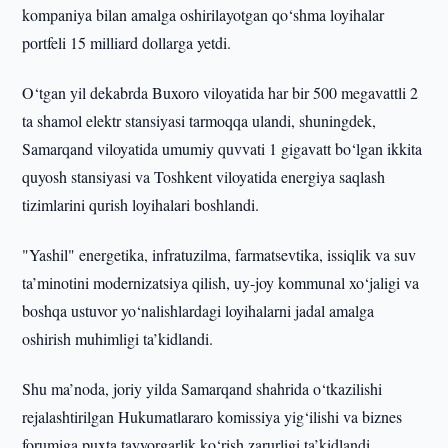
kompaniya bilan amalga oshirilayotgan qo‘shma loyihalar
portfeli 15 milliard dollarga yetdi.
O‘tgan yil dekabrda Buxoro viloyatida har bir 500 megavattli 2
ta shamol elektr stansiyasi tarmoqqa ulandi, shuningdek,
Samarqand viloyatida umumiy quvvati 1 gigavatt bo‘lgan ikkita
quyosh stansiyasi va Toshkent viloyatida energiya saqlash
tizimlarini qurish loyihalari boshlandi.
"Yashil" energetika, infratuzilma, farmatsevtika, issiqlik va suv
ta’minotini modernizatsiya qilish, uy-joy kommunal xo‘jaligi va
boshqa ustuvor yo‘nalishlardagi loyihalarni jadal amalga
oshirish muhimligi ta’kidlandi.
Shu ma’noda, joriy yilda Samarqand shahrida o‘tkazilishi
rejalashtirilgan Hukumatlararo komissiya yig‘ilishi va biznes
forumiga puxta tayyorgarlik ko‘rish zarurligi ta’kidlandi.