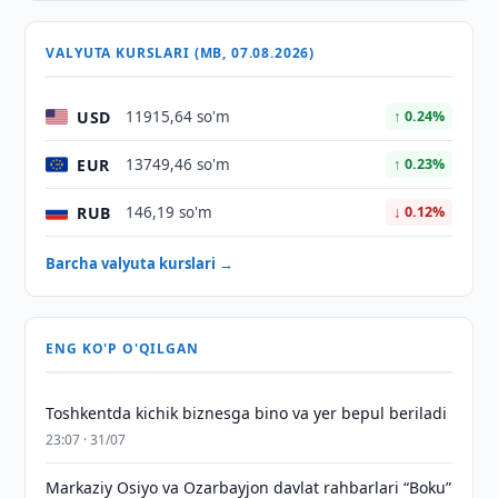
VALYUTA KURSLARI (MB, 07.08.2026)
USD
11915,64 so'm
↑ 0.24%
EUR
13749,46 so'm
↑ 0.23%
RUB
146,19 so'm
↓ 0.12%
Barcha valyuta kurslari →
ENG KO'P O'QILGAN
Toshkentda kichik biznesga bino va yer bepul beriladi
23:07 · 31/07
Markaziy Osiyo va Ozarbayjon davlat rahbarlari “Boku”