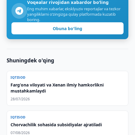
Voqealar rivojidan xabardor bo‘ling
Eng muhim xabarlar, eksklyuziv reportajlar va tezkor
yangiliklarni o‘zingizga qulay platformada kuzatib
boring.
Obuna bo'ling
Shuningdek o'qing
IQTISOD
Fargʻona viloyati va Xenan ilmiy hamkorlikni
mustahkamlaydi
28/07/2026
IQTISOD
Chorvachilik sohasida subsidiyalar ajratiladi
07/08/2026