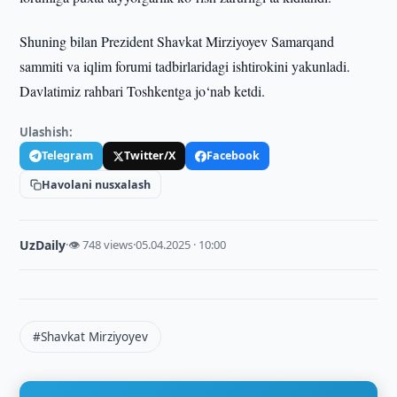
Shuning bilan Prezident Shavkat Mirziyoyev Samarqand
sammiti va iqlim forumi tadbirlaridagi ishtirokini yakunladi.
Davlatimiz rahbari Toshkentga jo‘nab ketdi.
Ulashish:
Telegram
Twitter/X
Facebook
Havolani nusxalash
UzDaily
·
👁 748 views
·
05.04.2025 · 10:00
#Shavkat Mirziyoyev