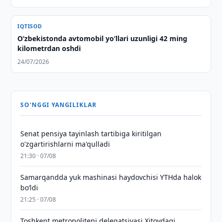
IQTISOD
O‘zbekistonda avtomobil yo‘llari uzunligi 42 ming
kilometrdan oshdi
24/07/2026
SO'NGGI YANGILIKLAR
Senat pensiya tayinlash tartibiga kiritilgan
o'zgartirishlarni ma'qulladi
21:30 · 07/08
Samarqandda yuk mashinasi haydovchisi YTHda halok
bo‘ldi
21:25 · 07/08
Toshkent metropoliteni delegatsiyasi Xitoydagi