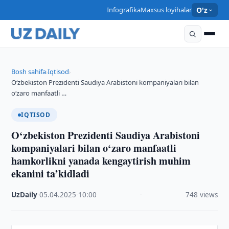
Infografika
Maxsus loyihalar
O'z
Bosh sahifa
Iqtisod
›
›
O‘zbekiston Prezidenti Saudiya Arabistoni kompaniyalari bilan
o‘zaro manfaatli …
IQTISOD
O‘zbekiston Prezidenti Saudiya Arabistoni
kompaniyalari bilan o‘zaro manfaatli
hamkorlikni yanada kengaytirish muhim
ekanini ta’kidladi
UzDaily
·
05.04.2025
·
10:00
·
748 views