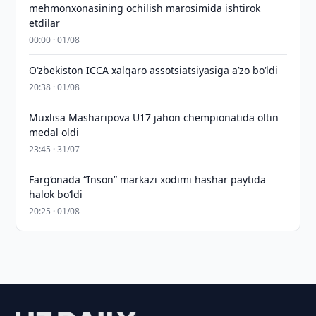
mehmonxonasining ochilish marosimida ishtirok
etdilar
00:00 · 01/08
O‘zbekiston ICCA xalqaro assotsiatsiyasiga aʼzo bo‘ldi
20:38 · 01/08
Muxlisa Masharipova U17 jahon chempionatida oltin
medal oldi
23:45 · 31/07
Farg‘onada “Inson” markazi xodimi hashar paytida
halok bo‘ldi
20:25 · 01/08