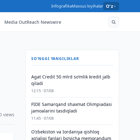
Infografika
Maxsus loyihalar
O'z
Media OutReach Newswire
SO'NGGI YANGILIKLAR
Agat Credit 50 mlrd so‘mlik kredit jalb
qiladi
12:15 · 07/08
FIDE Samarqand shaxmat Olimpiadasi
jamoalarini tasdiqladi
0 views
11:45 · 07/08
Oʻzbekiston va Iordaniya qishloq
xoʻjaligi fanlari boʻyicha memorandum