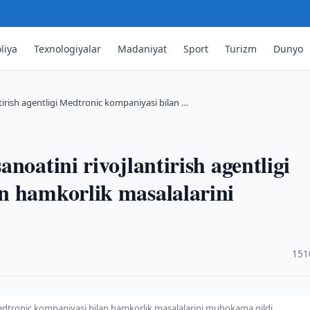
liya
Texnologiyalar
Madaniyat
Sport
Turizm
Dunyo
tirish agentligi Medtronic kompaniyasi bilan …
noatini rivojlantirish agentligi
n hamkorlik masalalarini
·
151
 Medtronic kompaniyasi bilan hamkorlik masalalarini muhokama qildi