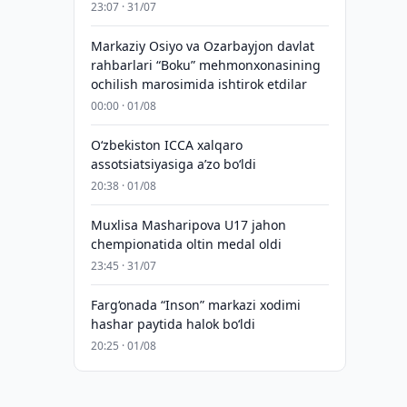
23:07 · 31/07
Markaziy Osiyo va Ozarbayjon davlat
rahbarlari “Boku” mehmonxonasining
ochilish marosimida ishtirok etdilar
00:00 · 01/08
O‘zbekiston ICCA xalqaro
assotsiatsiyasiga aʼzo bo‘ldi
20:38 · 01/08
Muxlisa Masharipova U17 jahon
chempionatida oltin medal oldi
23:45 · 31/07
Farg‘onada “Inson” markazi xodimi
hashar paytida halok bo‘ldi
20:25 · 01/08