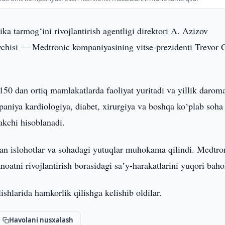
ka tarmog‘ini rivojlantirish agentligi direktori A. Azizov
ruvchisi — Medtronic kompaniyasining vitse-prezidenti Trevor
0 dan ortiq mamlakatlarda faoliyat yuritadi va yillik darom
paniya kardiologiya, diabet, xirurgiya va boshqa ko‘plab soha
akchi hisoblanadi.
an islohotlar va sohadagi yutuqlar muhokama qilindi. Medtro
oatni rivojlantirish borasidagi saʼy-harakatlarini yuqori baho
shlarida hamkorlik qilishga kelishib oldilar.
Havolani nusxalash