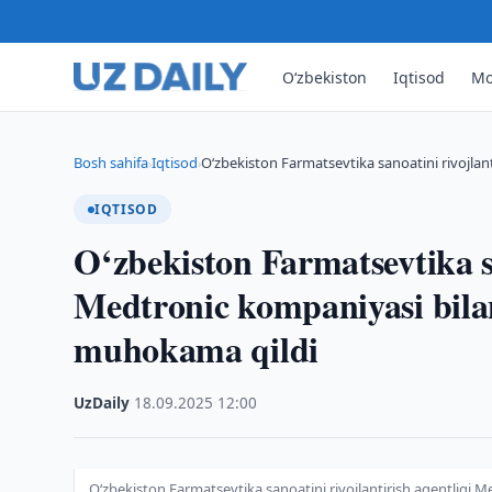
O‘zbekiston
Iqtisod
Mo
Bosh sahifa
Iqtisod
O‘zbekiston Farmatsevtika sanoatini rivojlan
›
›
IQTISOD
O‘zbekiston Farmatsevtika sa
Medtronic kompaniyasi bila
muhokama qildi
UzDaily
·
18.09.2025
·
12:00
O‘zbekiston Farmatsevtika sanoatini rivojlantirish agentligi