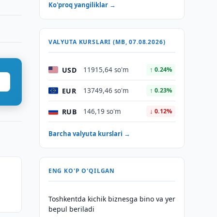
Ko'proq yangiliklar →
VALYUTA KURSLARI (MB, 07.08.2026)
USD
11915,64 so'm
↑ 0.24%
EUR
13749,46 so'm
↑ 0.23%
RUB
146,19 so'm
↓ 0.12%
Barcha valyuta kurslari →
ENG KO'P O'QILGAN
Toshkentda kichik biznesga bino va yer
bepul beriladi