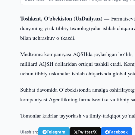
Toshkent, O‘zbekiston (UzDaily.uz) —
Farmatsevti
dunyoning yirik tibbiy texnologiyalar ishlab chiqa
bilan uchrashuv o‘tkazdi.
Medtronic kompaniyasi AQSHda joylashgan bo‘lib, 15
milliard AQSH dollaridan ortiqni tashkil etadi. Kom
uchun tibbiy uskunalar ishlab chiqarishda global yet
Suhbat davomida O‘zbekistonda amalga oshirilayotg
kompaniyasi Agentlikning farmatsevtika va tibbiy san
Tomonlar kadrlar tayyorlash va ilmiy-tadqiqot yo‘nali
Ulashish:
Telegram
Twitter/X
Facebook