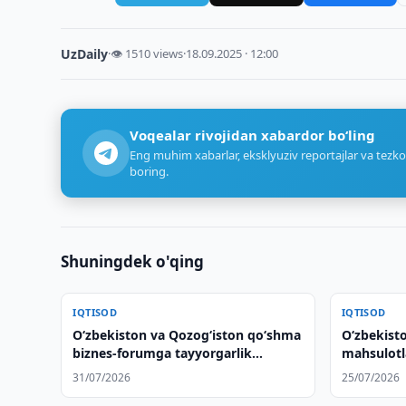
UzDaily
·
👁 1510 views
·
18.09.2025 · 12:00
Voqealar rivojidan xabardor bo‘ling
Eng muhim xabarlar, eksklyuziv reportajlar va tezko
boring.
Shuningdek o'qing
IQTISOD
IQTISOD
O‘zbekiston va Qozog‘iston qo‘shma
O‘zbekisto
biznes-forumga tayyorgarlik
mahsulotla
ko‘rmoqda
foizga osh
31/07/2026
25/07/2026