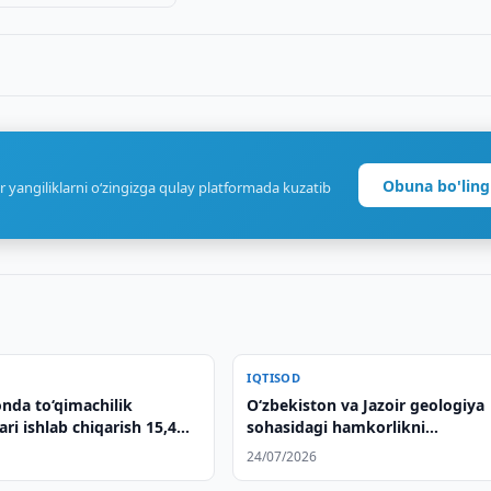
Obuna bo'ling
r yangiliklarni o‘zingizga qulay platformada kuzatib
IQTISOD
nda to‘qimachilik
Oʻzbekiston va Jazoir geologiya
ri ishlab chiqarish 15,4
sohasidagi hamkorlikni
di
kengaytirmoqda
24/07/2026