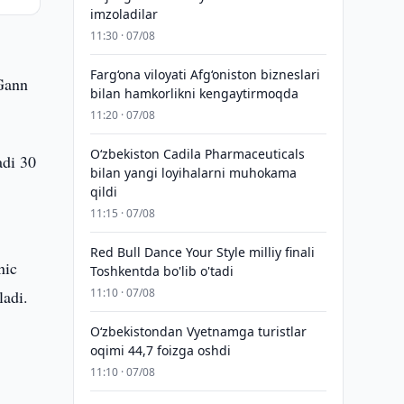
imzoladilar
11:30 · 07/08
Farg‘ona viloyati Afg‘oniston bizneslari
 Gann
bilan hamkorlikni kengaytirmoqda
11:20 · 07/08
Oʻzbekiston Cadila Pharmaceuticals
adi 30
bilan yangi loyihalarni muhokama
qildi
11:15 · 07/08
Red Bull Dance Your Style milliy finali
nic
Toshkentda bo'lib o'tadi
11:10 · 07/08
ladi.
O‘zbekistondan Vyetnamga turistlar
oqimi 44,7 foizga oshdi
11:10 · 07/08