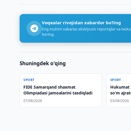
Voqealar rivojidan xabardor bo‘ling
Eng muhim xabarlar, eksklyuziv reportajlar va tezko
boring.
Shuningdek o'qing
SPORT
SPORT
FIDE Samarqand shaxmat
Hukumat “
Olimpiadasi jamoalarini tasdiqladi
so‘m ajrat
07/08/2026
03/08/2026