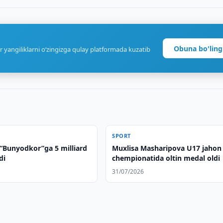
Obuna bo'ling
r yangiliklarni o‘zingizga qulay platformada kuzatib
SPORT
Bunyodkor”ga 5 milliard
Muxlisa Masharipova U17 jahon
di
chempionatida oltin medal oldi
31/07/2026