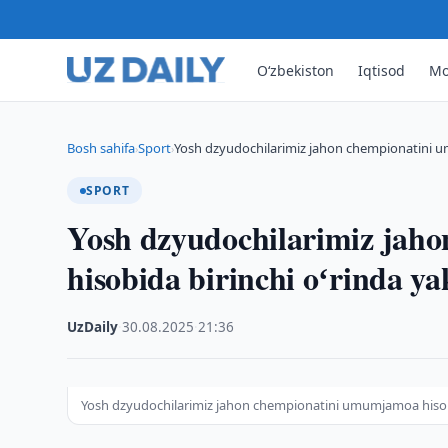
O‘zbekiston
Iqtisod
Mo
Bosh sahifa
Sport
Yosh dzyudochilarimiz jahon chempionatini u
›
›
SPORT
Yosh dzyudochilarimiz jah
hisobida birinchi oʻrinda y
UzDaily
·
30.08.2025
·
21:36
Yosh dzyudochilarimiz jahon chempionatini umumjamoa hisobi