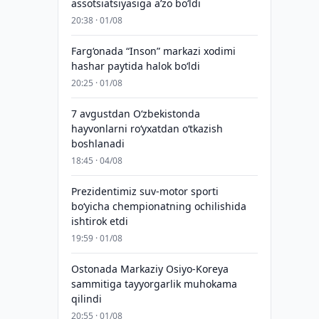
assotsiatsiyasiga aʼzo bo‘ldi
20:38 · 01/08
Farg‘onada “Inson” markazi xodimi
hashar paytida halok bo‘ldi
20:25 · 01/08
7 avgustdan O‘zbekistonda
hayvonlarni ro‘yxatdan o‘tkazish
boshlanadi
18:45 · 04/08
Prezidentimiz suv-motor sporti
bo‘yicha chempionatning ochilishida
ishtirok etdi
19:59 · 01/08
Ostonada Markaziy Osiyo-Koreya
sammitiga tayyorgarlik muhokama
qilindi
20:55 · 01/08