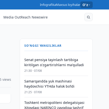
Infografika
Maxsus loyihalar
O'z
Media OutReach Newswire
SO'NGGI YANGILIKLAR
Senat pensiya tayinlash tartibiga
kiritilgan o'zgartirishlarni ma'qulladi
21:30 · 07/08
5 views
Samarqandda yuk mashinasi
haydovchisi YTHda halok bo‘ldi
21:25 · 07/08
Toshkent metropoliteni delegatsiyasi
Xitoydagi NARINCO zavodiga tashrif