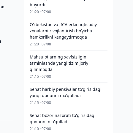
buyurdi
hon
21:20 · 07/08
Oʻzbekiston va JICA erkin iqtisodiy
zonalarni rivojlantirish boʻyicha
hamkorlikni kengaytirmoqda
i
21:20 · 07/08
Mahsulotlarning xavfsizligini
taʼminlashda yangi tizim joriy
qilinmoqda
21:15 · 07/08
Senat harbiy pensiyalar to'g'risidagi
yangi qonunni ma'qulladi
21:15 · 07/08
Senat bozor nazorati to'g'risidagi
qonunni ma'qulladi
21:10 · 07/08