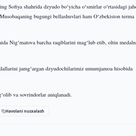
ing Sofiya shahrida dzyudo boʻyicha oʻsmirlar oʻrtasidagi ja
i. Musobaqaning bugungi bellashuvlari ham Oʻzbekiston terma
ida Nigʻmatova barcha raqiblarini magʻlub etib, oltin medaln
medallarini jamgʻargan dzyudochilarimiz umumjamoa hisobida
ʻolib va sovrindorlar aniqlanadi.
Havolani nusxalash