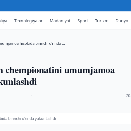
liya
Texnologiyalar
Madaniyat
Sport
Turizm
Dunyo
mumjamoa hisobida birinchi oʻrinda …
on chempionatini umumjamoa
akunlashdi
·
70
da birinchi oʻrinda yakunlashdi