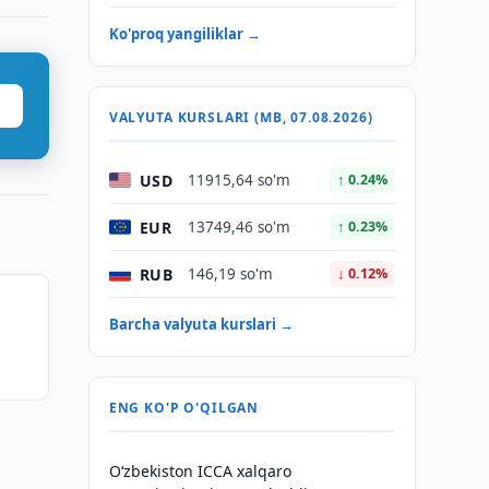
Ko'proq yangiliklar →
VALYUTA KURSLARI (MB, 07.08.2026)
USD
11915,64 so'm
↑ 0.24%
EUR
13749,46 so'm
↑ 0.23%
RUB
146,19 so'm
↓ 0.12%
Barcha valyuta kurslari →
ENG KO'P O'QILGAN
O‘zbekiston ICCA xalqaro