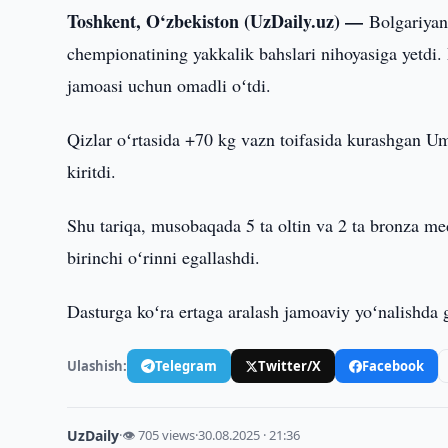
Toshkent, O‘zbekiston (UzDaily.uz) —
Bolgariyan
chempionatining yakkalik bahslari nihoyasiga yetd
jamoasi uchun omadli oʻtdi.
Qizlar oʻrtasida +70 kg vazn toifasida kurashgan Um
kiritdi.
Shu tariqa, musobaqada 5 ta oltin va 2 ta bronza 
birinchi oʻrinni egallashdi.
Dasturga koʻra ertaga aralash jamoaviy yoʻnalishda g
Ulashish:
Telegram
Twitter/X
Facebook
UzDaily
·
👁 705 views
·
30.08.2025 · 21:36