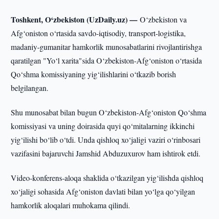
Toshkent, O‘zbekiston (UzDaily.uz) —
O‘zbekiston va
Afg‘oniston o‘rtasida savdo-iqtisodiy, transport-logistika,
madaniy-gumanitar hamkorlik munosabatlarini rivojlantirishga
qaratilgan "Yo‘l xarita"sida O‘zbekiston-Afg‘oniston o‘rtasida
Qo‘shma komissiyaning yig‘ilishlarini o‘tkazib borish
belgilangan.
Shu munosabat bilan bugun O‘zbekiston-Afg‘oniston Qo‘shma
komissiyasi va uning doirasida quyi qo‘mitalarning ikkinchi
yig‘ilishi bo‘lib o‘tdi. Unda qishloq xo‘jaligi vaziri o‘rinbosari
vazifasini bajaruvchi Jamshid Abduzuxurov ham ishtirok etdi.
Video-konferens-aloqa shaklida o‘tkazilgan yig‘ilishda qishloq
xo‘jaligi sohasida Afg‘oniston davlati bilan yo‘lga qo‘yilgan
hamkorlik aloqalari muhokama qilindi.