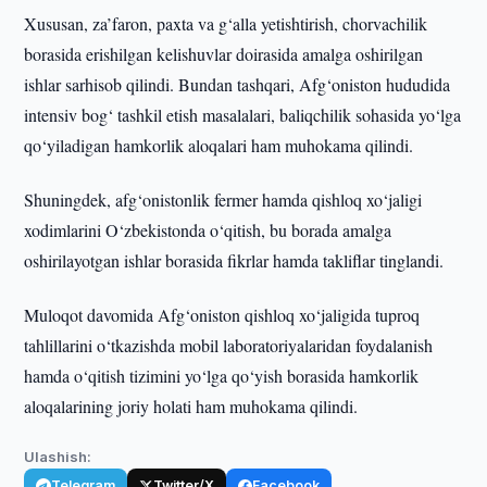
Xususan, za’faron, paxta va g‘alla yetishtirish, chorvachilik
borasida erishilgan kelishuvlar doirasida amalga oshirilgan
ishlar sarhisob qilindi. Bundan tashqari, Afg‘oniston hududida
intensiv bog‘ tashkil etish masalalari, baliqchilik sohasida yo‘lga
qo‘yiladigan hamkorlik aloqalari ham muhokama qilindi.
Shuningdek, afg‘onistonlik fermer hamda qishloq xo‘jaligi
xodimlarini O‘zbekistonda o‘qitish, bu borada amalga
oshirilayotgan ishlar borasida fikrlar hamda takliflar tinglandi.
Muloqot davomida Afg‘oniston qishloq xo‘jaligida tuproq
tahlillarini o‘tkazishda mobil laboratoriyalaridan foydalanish
hamda o‘qitish tizimini yo‘lga qo‘yish borasida hamkorlik
aloqalarining joriy holati ham muhokama qilindi.
Ulashish:
Telegram
Twitter/X
Facebook