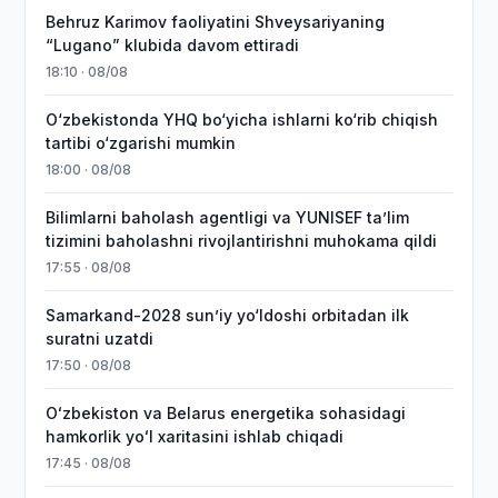
Behruz Karimov faoliyatini Shveysariyaning
“Lugano” klubida davom ettiradi
18:10 · 08/08
O‘zbekistonda YHQ bo‘yicha ishlarni ko‘rib chiqish
tartibi o‘zgarishi mumkin
18:00 · 08/08
Bilimlarni baholash agentligi va YUNISEF taʼlim
tizimini baholashni rivojlantirishni muhokama qildi
17:55 · 08/08
Samarkand-2028 sunʼiy yo‘ldoshi orbitadan ilk
suratni uzatdi
17:50 · 08/08
Oʻzbekiston va Belarus energetika sohasidagi
hamkorlik yoʻl xaritasini ishlab chiqadi
17:45 · 08/08