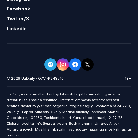
Facebook
Twitter/X
LinkedIn
© 2026 UzDaily · OAV №248510
18+
UzDaily.uz materiallaridan foydalanish faqat tahririyatning yozma
ruxsati bilan amalga oshiriladi. Internet-ommaviy axborot vositasi
sifatida davlat roʻyxatidan oʻtganligi toʻgʻrisidagi guvohnoma №248510,
2024 yil 1 aprel. Muassis: «Daily Media» xususiy korxonasi. Manzil:
Oʻzbekiston, 100180, Toshkent shahri, Yunusobod tumani, 12-27-73.
Elektron pochta: info@uzdaily.com. Bosh muharrir: Umarov Anvar
Abrardjanovich. Mualliflar fikri tahririyat nuqtayi nazariga mos kelmasligi
mumkin.