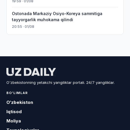
19:59 · 01/08
Ostonada Markaziy Osiyo-Koreya sammitiga
tayyorgarlik muhokama qilindi
20:55 · 01/08
O'zbekistonning yetakchi yangiliklar portali. 24/7 yangiliklar.
BO'LIMLAR
O‘zbekiston
Iqtisod
Moliya