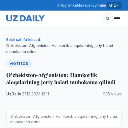
Infografika
Maxsus loyihalar
O'z
Bosh sahifa
Iqtisod
›
›
O'zbekiston-Afg'oniston: Hamkorlik aloqalarining joriy holati
muhokama qilindi
IQTISOD
O'zbekiston-Afg'oniston: Hamkorlik
aloqalarining joriy holati muhokama qilindi
UzDaily
·
27.12.2024
·
12:11
·
935 views
O'zbekiston-Afg'oniston: Hamkorlik aloqalarining joriy holati
muhokama qilindi