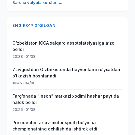
Barcha valyuta kurslari →
ENG KO'P O'QILGAN
O‘zbekiston ICCA xalqaro assotsiatsiyasiga aʼzo
bo‘ldi
20:38 · 01/08
7 avgustdan O‘zbekistonda hayvonlarni ro‘yxatdan
o‘tkazish boshlanadi
18:45 · 04/08
Farg‘onada “Inson” markazi xodimi hashar paytida
halok bo‘ldi
20:25 · 01/08
Prezidentimiz suv-motor sporti bo‘yicha
chempionatning ochilishida ishtirok etdi