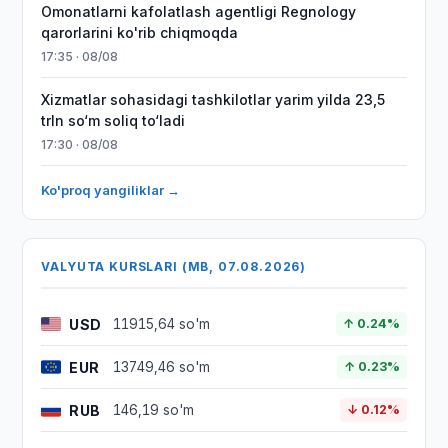
Omonatlarni kafolatlash agentligi Regnology
qarorlarini ko'rib chiqmoqda
17:35 · 08/08
Xizmatlar sohasidagi tashkilotlar yarim yilda 23,5
trln so‘m soliq to‘ladi
17:30 · 08/08
Ko'proq yangiliklar →
VALYUTA KURSLARI (MB, 07.08.2026)
USD
11915,64 so'm
↑ 0.24%
EUR
13749,46 so'm
↑ 0.23%
RUB
146,19 so'm
↓ 0.12%