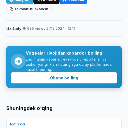
Havolani nusxalash
UzDaily
·
👁 935 views
·
27.12.2024 · 12:11
Voqealar rivojidan xabardor bo‘ling
Eng muhim xabarlar, eksklyuziv reportajlar va
tezkor yangiliklarni o‘zingizga qulay platformada
kuzatib boring.
Obuna bo'ling
Shuningdek o'qing
IQTISOD