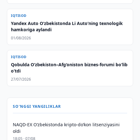
IQTISOD
Yandex Auto O‘zbekistonda Li Auto‘ning texnologik
hamkoriga aylandi
01/08/2026
IQTISOD
Qobulda O‘zbekiston–Afg‘oniston biznes-forumi bo‘lib
o‘tdi
27/07/2026
SO'NGGI YANGILIKLAR
NAQD-EX O‘zbekistonda kripto-do‘kon litsenziyasini
oldi
18:05 · 07/08