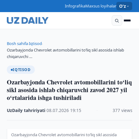
Infografika
Maxsus loyihalar
O'z
Bosh sahifa
Iqtisod
›
›
Ozarbayjonda Chevrolet avtomobillarini to‘liq sikl asosida ishlab
chiqaruvchi …
IQTISOD
Ozarbayjonda Chevrolet avtomobillarini to‘liq
sikl asosida ishlab chiqaruvchi zavod 2027 yil
o‘rtalarida ishga tushiriladi
UzDaily tahririyati
·
08.07.2026
·
19:15
·
377 views
Ozarbayjonda Chevrolet avtomobillarini to‘liq sikl asosida