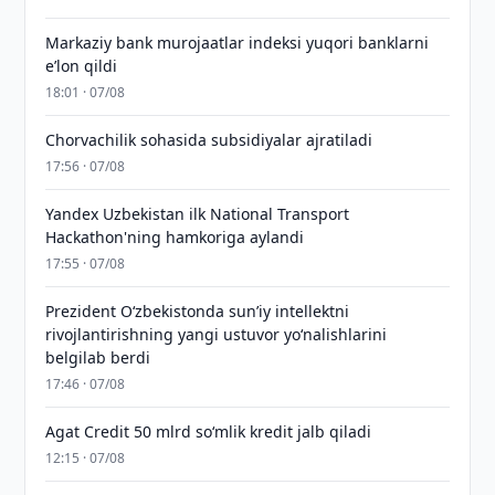
Markaziy bank murojaatlar indeksi yuqori banklarni
eʼlon qildi
18:01 · 07/08
Chorvachilik sohasida subsidiyalar ajratiladi
17:56 · 07/08
Yandex Uzbekistan ilk National Transport
Hackathon'ning hamkoriga aylandi
17:55 · 07/08
Prezident Oʻzbekistonda sunʼiy intellektni
rivojlantirishning yangi ustuvor yoʻnalishlarini
belgilab berdi
17:46 · 07/08
Agat Credit 50 mlrd so‘mlik kredit jalb qiladi
12:15 · 07/08