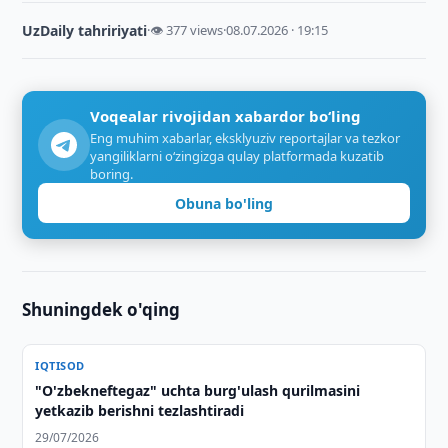
UzDaily tahririyati
·
👁 377 views
·
08.07.2026 · 19:15
Voqealar rivojidan xabardor bo‘ling
Eng muhim xabarlar, eksklyuziv reportajlar va tezkor
yangiliklarni o‘zingizga qulay platformada kuzatib
boring.
Obuna bo'ling
Shuningdek o'qing
IQTISOD
"O'zbekneftegaz" uchta burg'ulash qurilmasini
yetkazib berishni tezlashtiradi
29/07/2026