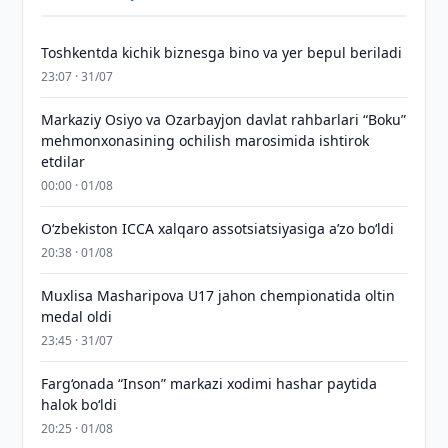
Toshkentda kichik biznesga bino va yer bepul beriladi
23:07 · 31/07
Markaziy Osiyo va Ozarbayjon davlat rahbarlari “Boku”
mehmonxonasining ochilish marosimida ishtirok
etdilar
00:00 · 01/08
O‘zbekiston ICCA xalqaro assotsiatsiyasiga aʼzo bo‘ldi
20:38 · 01/08
Muxlisa Masharipova U17 jahon chempionatida oltin
medal oldi
23:45 · 31/07
Farg‘onada “Inson” markazi xodimi hashar paytida
halok bo‘ldi
20:25 · 01/08