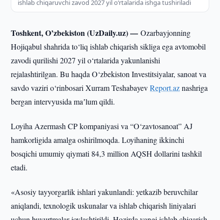
ishlab chiqaruvchi zavod 2027 yil o‘rtalarida ishga tushiriladi
Toshkent, O’zbekiston (UzDaily.uz) —
Ozarbayjonning
Hojiqabul shahrida to‘liq ishlab chiqarish sikliga ega avtomobil
zavodi qurilishi 2027 yil o‘rtalarida yakunlanishi
rejalashtirilgan. Bu haqda O‘zbekiston Investitsiyalar, sanoat va
savdo vaziri o‘rinbosari Xurram Teshabayev
Report.az
nashriga
bergan intervyusida maʼlum qildi.
Loyiha Azermash CP kompaniyasi va “O‘zavtosanoat” AJ
hamkorligida amalga oshirilmoqda. Loyihaning ikkinchi
bosqichi umumiy qiymati 84,3 million AQSH dollarini tashkil
etadi.
«Asosiy tayyorgarlik ishlari yakunlandi: yetkazib beruvchilar
aniqlandi, texnologik uskunalar va ishlab chiqarish liniyalari
uchun buyurtmalar joylashtirildi. Hozirda yangi ishlab chiqarish