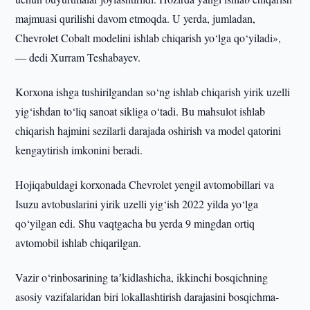
majmuasi qurilishi davom etmoqda. U yerda, jumladan,
Chevrolet Cobalt modelini ishlab chiqarish yo‘lga qo‘yiladi»,
— dedi Xurram Teshabayev.
Korxona ishga tushirilgandan so‘ng ishlab chiqarish yirik uzelli
yig‘ishdan to‘liq sanoat sikliga o‘tadi. Bu mahsulot ishlab
chiqarish hajmini sezilarli darajada oshirish va model qatorini
kengaytirish imkonini beradi.
Hojiqabuldagi korxonada Chevrolet yengil avtomobillari va
Isuzu avtobuslarini yirik uzelli yig‘ish 2022 yilda yo‘lga
qo‘yilgan edi. Shu vaqtgacha bu yerda 9 mingdan ortiq
avtomobil ishlab chiqarilgan.
Vazir o‘rinbosarining taʼkidlashicha, ikkinchi bosqichning
asosiy vazifalaridan biri lokallashtirish darajasini bosqichma-