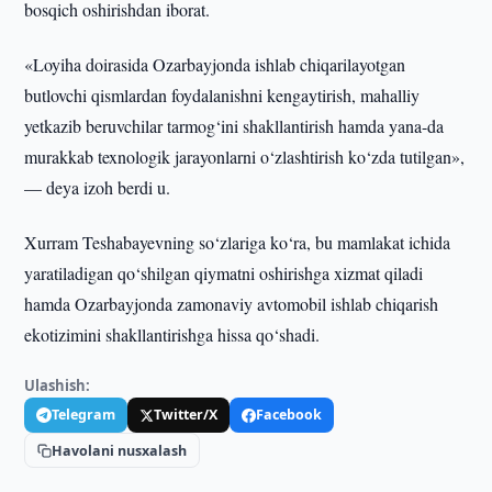
bosqich oshirishdan iborat.
«Loyiha doirasida Ozarbayjonda ishlab chiqarilayotgan
butlovchi qismlardan foydalanishni kengaytirish, mahalliy
yetkazib beruvchilar tarmog‘ini shakllantirish hamda yana-da
murakkab texnologik jarayonlarni o‘zlashtirish ko‘zda tutilgan»,
— deya izoh berdi u.
Xurram Teshabayevning so‘zlariga ko‘ra, bu mamlakat ichida
yaratiladigan qo‘shilgan qiymatni oshirishga xizmat qiladi
hamda Ozarbayjonda zamonaviy avtomobil ishlab chiqarish
ekotizimini shakllantirishga hissa qo‘shadi.
Ulashish:
Telegram
Twitter/X
Facebook
Havolani nusxalash