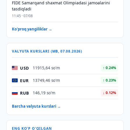
FIDE Samarqand shaxmat Olimpiadasi jamoalarini
tasdiqladi
11:45 · 07/08
Ko'proq yangiliklar →
VALYUTA KURSLARI (MB, 07.08.2026)
USD
11915,64 so'm
↑ 0.24%
EUR
13749,46 so'm
↑ 0.23%
RUB
146,19 so'm
↓ 0.12%
Barcha valyuta kurslari →
ENG KO'P O'QILGAN