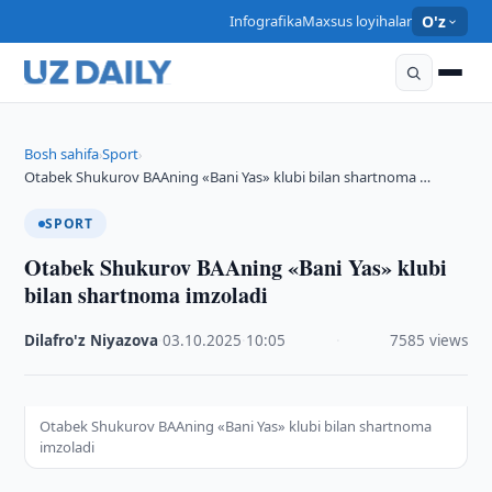
Infografika
Maxsus loyihalar
O'z
Bosh sahifa
Sport
›
›
Otabek Shukurov BAAning «Bani Yas» klubi bilan shartnoma …
SPORT
Otabek Shukurov BAAning «Bani Yas» klubi
bilan shartnoma imzoladi
Dilafro'z Niyazova
·
03.10.2025
·
10:05
·
7585 views
Otabek Shukurov BAAning «Bani Yas» klubi bilan shartnoma
imzoladi