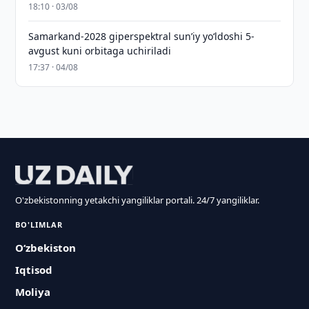
18:10 · 03/08
Samarkand-2028 giperspektral sun’iy yo‘ldoshi 5-
avgust kuni orbitaga uchiriladi
17:37 · 04/08
O'zbekistonning yetakchi yangiliklar portali. 24/7 yangiliklar.
BO'LIMLAR
O‘zbekiston
Iqtisod
Moliya