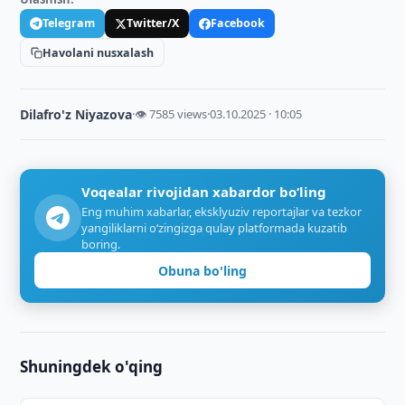
Telegram
Twitter/X
Facebook
Havolani nusxalash
Dilafro'z Niyazova
·
👁 7585 views
·
03.10.2025 · 10:05
Voqealar rivojidan xabardor bo‘ling
Eng muhim xabarlar, eksklyuziv reportajlar va tezkor
yangiliklarni o‘zingizga qulay platformada kuzatib
boring.
Obuna bo'ling
Shuningdek o'qing