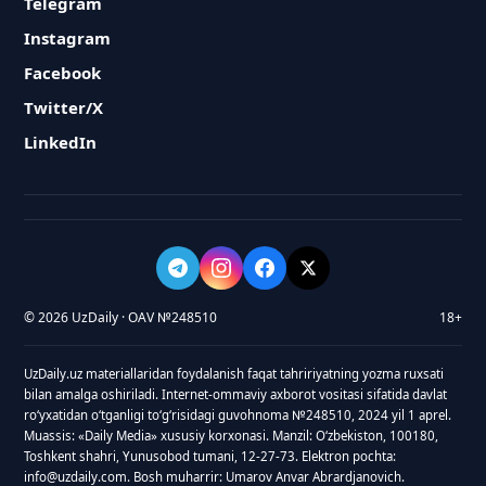
Telegram
Instagram
Facebook
Twitter/X
LinkedIn
© 2026 UzDaily · OAV №248510
18+
UzDaily.uz materiallaridan foydalanish faqat tahririyatning yozma ruxsati
bilan amalga oshiriladi. Internet-ommaviy axborot vositasi sifatida davlat
roʻyxatidan oʻtganligi toʻgʻrisidagi guvohnoma №248510, 2024 yil 1 aprel.
Muassis: «Daily Media» xususiy korxonasi. Manzil: Oʻzbekiston, 100180,
Toshkent shahri, Yunusobod tumani, 12-27-73. Elektron pochta:
info@uzdaily.com. Bosh muharrir: Umarov Anvar Abrardjanovich.