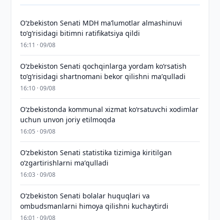
Oʻzbekiston Senati MDH maʼlumotlar almashinuvi
toʻgʻrisidagi bitimni ratifikatsiya qildi
16:11 · 09/08
Oʻzbekiston Senati qochqinlarga yordam koʻrsatish
toʻgʻrisidagi shartnomani bekor qilishni maʼqulladi
16:10 · 09/08
Oʻzbekistonda kommunal xizmat koʻrsatuvchi xodimlar
uchun unvon joriy etilmoqda
16:05 · 09/08
Oʻzbekiston Senati statistika tizimiga kiritilgan
oʻzgartirishlarni maʼqulladi
16:03 · 09/08
Oʻzbekiston Senati bolalar huquqlari va
ombudsmanlarni himoya qilishni kuchaytirdi
16:01 · 09/08