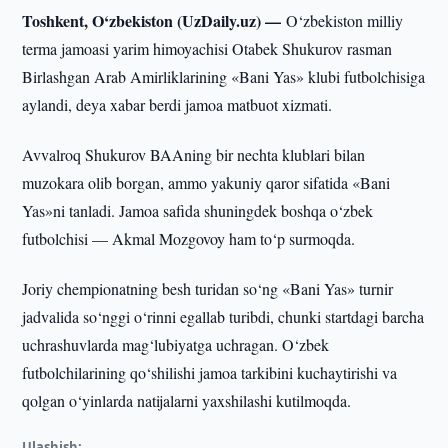
Toshkent, O‘zbekiston (UzDaily.uz) —
O‘zbekiston milliy
terma jamoasi yarim himoyachisi Otabek Shukurov rasman
Birlashgan Arab Amirliklarining «Bani Yas» klubi futbolchisiga
aylandi, deya xabar berdi jamoa matbuot xizmati.
Avvalroq Shukurov BAAning bir nechta klublari bilan
muzokara olib borgan, ammo yakuniy qaror sifatida «Bani
Yas»ni tanladi. Jamoa safida shuningdek boshqa o‘zbek
futbolchisi — Akmal Mozgovoy ham to‘p surmoqda.
Joriy chempionatning besh turidan so‘ng «Bani Yas» turnir
jadvalida so‘nggi o‘rinni egallab turibdi, chunki startdagi barcha
uchrashuvlarda mag‘lubiyatga uchragan. O‘zbek
futbolchilarining qo‘shilishi jamoa tarkibini kuchaytirishi va
qolgan o‘yinlarda natijalarni yaxshilashi kutilmoqda.
Ulashish: