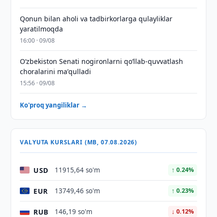
Qonun bilan aholi va tadbirkorlarga qulayliklar
yaratilmoqda
16:00 · 09/08
Oʻzbekiston Senati nogironlarni qoʻllab-quvvatlash
choralarini maʼqulladi
15:56 · 09/08
Ko'proq yangiliklar →
VALYUTA KURSLARI (MB, 07.08.2026)
USD
11915,64 so'm
↑ 0.24%
EUR
13749,46 so'm
↑ 0.23%
RUB
146,19 so'm
↓ 0.12%