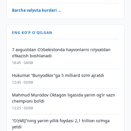
Barcha valyuta kurslari →
ENG KO'P O'QILGAN
7 avgustdan O‘zbekistonda hayvonlarni ro‘yxatdan
o‘tkazish boshlanadi
18:45 · 04/08
Hukumat “Bunyodkor”ga 5 milliard so‘m ajratdi
12:45 · 03/08
Mahmud Murodov Oktagon ligasida yarim og‘ir vazn
chempioni bo‘ldi
12:25 · 03/08
“O‘zMIJ”ning yarim yillik foydasi 2,1 trillion so‘mga
yetdi