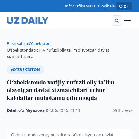
Infografika
Maxsus loyihalar
O'z
Bosh sahifa
O‘zbekiston
›
›
Oʻzbekistonda xorijiy nufuzli oliy ta’lim olayotgan davlat
xizmatchilari …
O‘ZBEKISTON
Oʻzbekistonda xorijiy nufuzli oliy ta’lim
olayotgan davlat xizmatchilari uchun
kafolatlar muhokama qilinmoqda
Dilafro'z Niyazova
·
02.06.2026
·
21:11
·
593 views
Oʻzbekistonda xorijiy nufuzli oliy ta’lim olayotgan davlat