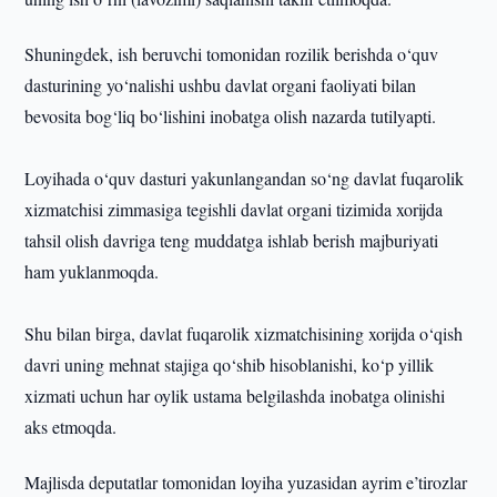
Shuningdek, ish beruvchi tomonidan rozilik berishda o‘quv
dasturining yo‘nalishi ushbu davlat organi faoliyati bilan
bevosita bog‘liq bo‘lishini inobatga olish nazarda tutilyapti.
Loyihada o‘quv dasturi yakunlangandan so‘ng davlat fuqarolik
xizmatchisi zimmasiga tegishli davlat organi tizimida xorijda
tahsil olish davriga teng muddatga ishlab berish majburiyati
ham yuklanmoqda.
Shu bilan birga, davlat fuqarolik xizmatchisining xorijda o‘qish
davri uning mehnat stajiga qo‘shib hisoblanishi, ko‘p yillik
xizmati uchun har oylik ustama belgilashda inobatga olinishi
aks etmoqda.
Majlisda deputatlar tomonidan loyiha yuzasidan ayrim e’tirozlar