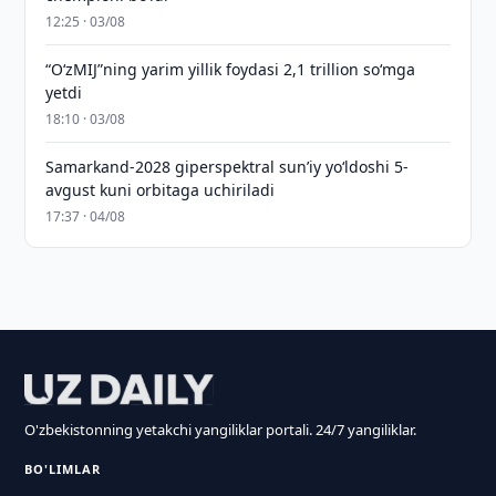
12:25 · 03/08
“O‘zMIJ”ning yarim yillik foydasi 2,1 trillion so‘mga
yetdi
18:10 · 03/08
Samarkand-2028 giperspektral sun’iy yo‘ldoshi 5-
avgust kuni orbitaga uchiriladi
17:37 · 04/08
O'zbekistonning yetakchi yangiliklar portali. 24/7 yangiliklar.
BO'LIMLAR