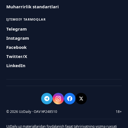
Muharrirlik standartlari
IJTIMOIY TARMOQLAR
Telegram
Instagram
Facebook
Twitter/X
LinkedIn
© 2026 UzDaily · OAV №248510
18+
UzDaily.uz materiallaridan foydalanish faqat tahririyatning yozma ruxsati