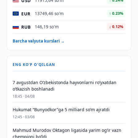
USD
11915,64 so'm
↑ 0.24%
EUR
13749,46 so'm
↑ 0.23%
RUB
146,19 so'm
↓ 0.12%
Barcha valyuta kurslari →
ENG KO'P O'QILGAN
7 avgustdan O‘zbekistonda hayvonlarni ro‘yxatdan
o‘tkazish boshlanadi
18:45 · 04/08
Hukumat “Bunyodkor”ga 5 milliard so‘m ajratdi
12:45 · 03/08
Mahmud Murodov Oktagon ligasida yarim og‘ir vazn
chempioni bo‘ldi