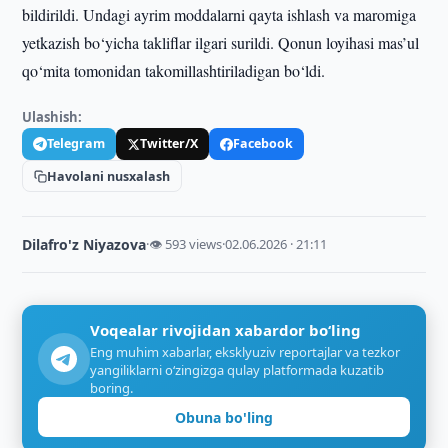
bildirildi. Undagi ayrim moddalarni qayta ishlash va maromiga
yetkazish bo‘yicha takliflar ilgari surildi. Qonun loyihasi mas’ul
qo‘mita tomonidan takomillashtiriladigan bo‘ldi.
Ulashish:
Telegram
Twitter/X
Facebook
Havolani nusxalash
Dilafro'z Niyazova
·
👁 593 views
·
02.06.2026 · 21:11
Voqealar rivojidan xabardor bo‘ling
Eng muhim xabarlar, eksklyuziv reportajlar va tezkor
yangiliklarni o‘zingizga qulay platformada kuzatib
boring.
Obuna bo'ling