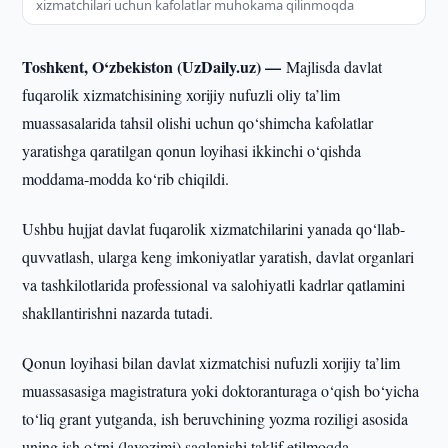
xizmatchilari uchun kafolatlar muhokama qilinmoqda
Toshkent, O‘zbekiston (UzDaily.uz) —
Majlisda davlat
fuqarolik xizmatchisining xorijiy nufuzli oliy ta’lim
muassasalarida tahsil olishi uchun qo‘shimcha kafolatlar
yaratishga qaratilgan qonun loyihasi ikkinchi o‘qishda
moddama-modda ko‘rib chiqildi.
Ushbu hujjat davlat fuqarolik xizmatchilarini yanada qo‘llab-
quvvatlash, ularga keng imkoniyatlar yaratish, davlat organlari
va tashkilotlarida professional va salohiyatli kadrlar qatlamini
shakllantirishni nazarda tutadi.
Qonun loyihasi bilan davlat xizmatchisi nufuzli xorijiy ta’lim
muassasasiga magistratura yoki doktoranturaga o‘qish bo‘yicha
to‘liq grant yutganda, ish beruvchining yozma roziligi asosida
uning ish o‘rni (lavozimi) saqlanishi taklif etilmoqda.