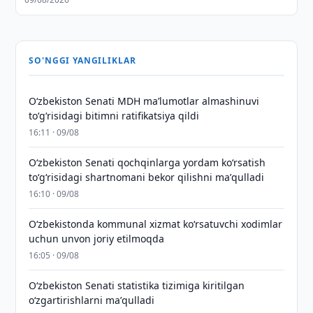
SO'NGGI YANGILIKLAR
Oʻzbekiston Senati MDH maʼlumotlar almashinuvi
toʻgʻrisidagi bitimni ratifikatsiya qildi
16:11 · 09/08
Oʻzbekiston Senati qochqinlarga yordam koʻrsatish
toʻgʻrisidagi shartnomani bekor qilishni maʼqulladi
16:10 · 09/08
Oʻzbekistonda kommunal xizmat koʻrsatuvchi xodimlar
uchun unvon joriy etilmoqda
16:05 · 09/08
Oʻzbekiston Senati statistika tizimiga kiritilgan
oʻzgartirishlarni maʼqulladi