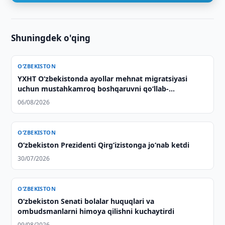
Shuningdek o'qing
O‘ZBEKISTON
YXHT O‘zbekistonda ayollar mehnat migratsiyasi
uchun mustahkamroq boshqaruvni qo‘llab-
quvvatlaydi
06/08/2026
O‘ZBEKISTON
O‘zbekiston Prezidenti Qirg‘izistonga jo‘nab ketdi
30/07/2026
O‘ZBEKISTON
Oʻzbekiston Senati bolalar huquqlari va
ombudsmanlarni himoya qilishni kuchaytirdi
09/08/2026