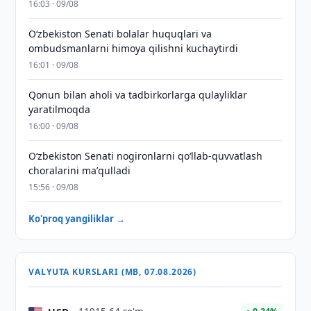
16:03 · 09/08
Oʻzbekiston Senati bolalar huquqlari va
ombudsmanlarni himoya qilishni kuchaytirdi
16:01 · 09/08
Qonun bilan aholi va tadbirkorlarga qulayliklar
yaratilmoqda
16:00 · 09/08
Oʻzbekiston Senati nogironlarni qoʻllab-quvvatlash
choralarini maʼqulladi
15:56 · 09/08
Ko'proq yangiliklar →
VALYUTA KURSLARI (MB, 07.08.2026)