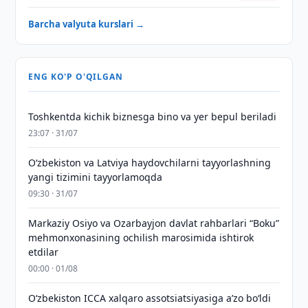
Barcha valyuta kurslari →
ENG KO'P O'QILGAN
Toshkentda kichik biznesga bino va yer bepul beriladi
23:07 · 31/07
Oʻzbekiston va Latviya haydovchilarni tayyorlashning
yangi tizimini tayyorlamoqda
09:30 · 31/07
Markaziy Osiyo va Ozarbayjon davlat rahbarlari “Boku”
mehmonxonasining ochilish marosimida ishtirok
etdilar
00:00 · 01/08
O‘zbekiston ICCA xalqaro assotsiatsiyasiga aʼzo bo‘ldi