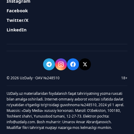
Instagram
Facebook
Twitter/X
LinkedIn
© 2026 UzDaily · OAV №248510
18+
UzDaily.uz materiallaridan foydalanish faqat tahririyatning yozma ruxsati
bilan amalga oshiriladi. Internet-ommaviy axborot vositasi sifatida davlat
roʻyxatidan oʻtganligi toʻgʻrisidagi guvohnoma №248510, 2024 yil 1 aprel.
Muassis: «Daily Media» xususiy korxonasi. Manzil: Oʻzbekiston, 100180,
Toshkent shahri, Yunusobod tumani, 12-27-73. Elektron pochta:
info@uzdaily.com. Bosh muharrir: Umarov Anvar Abrardjanovich.
Mualliflar fikri tahririyat nuqtayi nazariga mos kelmasligi mumkin.