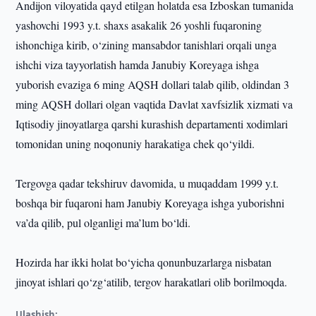
Andijon viloyatida qayd etilgan holatda esa Izboskan tumanida
yashovchi 1993 y.t. shaxs asakalik 26 yoshli fuqaroning
ishonchiga kirib, o‘zining mansabdor tanishlari orqali unga
ishchi viza tayyorlatish hamda Janubiy Koreyaga ishga
yuborish evaziga 6 ming AQSH dollari talab qilib, oldindan 3
ming AQSH dollari olgan vaqtida Davlat xavfsizlik xizmati va
Iqtisodiy jinoyatlarga qarshi kurashish departamenti xodimlari
tomonidan uning noqonuniy harakatiga chek qo‘yildi.
Tergovga qadar tekshiruv davomida, u muqaddam 1999 y.t.
boshqa bir fuqaroni ham Janubiy Koreyaga ishga yuborishni
va’da qilib, pul olganligi ma’lum bo‘ldi.
Hozirda har ikki holat bo‘yicha qonunbuzarlarga nisbatan
jinoyat ishlari qo‘zg‘atilib, tergov harakatlari olib borilmoqda.
Ulashish: