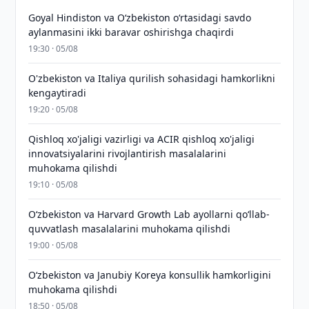
Goyal Hindiston va Oʻzbekiston oʻrtasidagi savdo
aylanmasini ikki baravar oshirishga chaqirdi
19:30 · 05/08
O'zbekiston va Italiya qurilish sohasidagi hamkorlikni
kengaytiradi
19:20 · 05/08
Qishloq xo'jaligi vazirligi va ACIR qishloq xo'jaligi
innovatsiyalarini rivojlantirish masalalarini
muhokama qilishdi
19:10 · 05/08
Oʻzbekiston va Harvard Growth Lab ayollarni qoʻllab-
quvvatlash masalalarini muhokama qilishdi
19:00 · 05/08
Oʻzbekiston va Janubiy Koreya konsullik hamkorligini
muhokama qilishdi
18:50 · 05/08