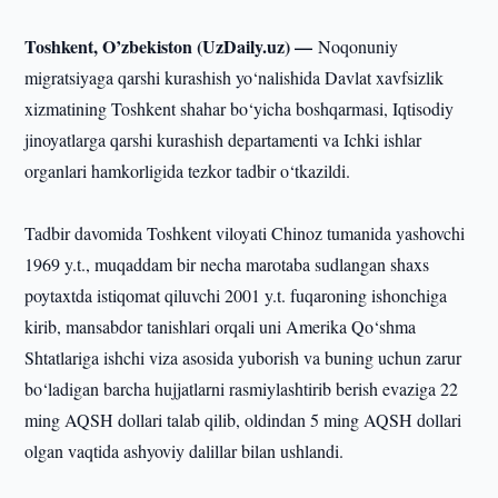
Toshkent, O’zbekiston (UzDaily.uz) —
Noqonuniy
migratsiyaga qarshi kurashish yo‘nalishida Davlat xavfsizlik
xizmatining Toshkent shahar bo‘yicha boshqarmasi, Iqtisodiy
jinoyatlarga qarshi kurashish departamenti va Ichki ishlar
organlari hamkorligida tezkor tadbir o‘tkazildi.
Tadbir davomida Toshkent viloyati Chinoz tumanida yashovchi
1969 y.t., muqaddam bir necha marotaba sudlangan shaxs
poytaxtda istiqomat qiluvchi 2001 y.t. fuqaroning ishonchiga
kirib, mansabdor tanishlari orqali uni Amerika Qo‘shma
Shtatlariga ishchi viza asosida yuborish va buning uchun zarur
bo‘ladigan barcha hujjatlarni rasmiylashtirib berish evaziga 22
ming AQSH dollari talab qilib, oldindan 5 ming AQSH dollari
olgan vaqtida ashyoviy dalillar bilan ushlandi.