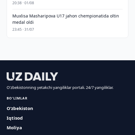
20:38 · 01/08
Muxlisa Masharipova U17 jahon chempionatida oltin
medal oldi
23:45 · 31/07
O'zbekistonning yetakchi yangiliklar portali. 24/7 yangiliklar.
BO'LIMLAR
O‘zbekiston
Iqtisod
Moliya