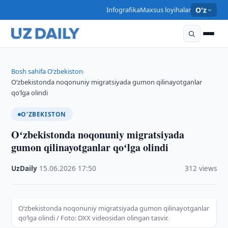
Infografika
Maxsus loyihalar
O'z
Bosh sahifa
O‘zbekiston
›
›
Oʻzbekistonda noqonuniy migratsiyada gumon qilinayotganlar
qoʻlga olindi
O‘ZBEKISTON
Oʻzbekistonda noqonuniy migratsiyada
gumon qilinayotganlar qoʻlga olindi
UzDaily
·
15.06.2026
·
17:50
·
312 views
Oʻzbekistonda noqonuniy migratsiyada gumon qilinayotganlar
qoʻlga olindi / Foto: DXX videosidan olingan tasvir.