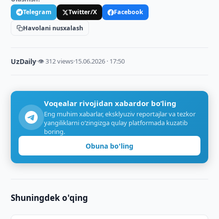
Telegram
Twitter/X
Facebook
Havolani nusxalash
UzDaily
·
👁 312 views
·
15.06.2026 · 17:50
Voqealar rivojidan xabardor bo‘ling
Eng muhim xabarlar, eksklyuziv reportajlar va tezkor
yangiliklarni o‘zingizga qulay platformada kuzatib
boring.
Obuna bo'ling
Shuningdek o'qing