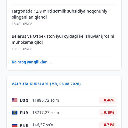
Farg‘onada 12,9 mlrd so‘mlik subsidiya noqonuniy
olingani aniqlandi
18:40 · 05/08
Belarus va O‘zbekiston iyul oyidagi kelishuvlar ijrosini
muhokama qildi
18:30 · 05/08
Ko'proq yangiliklar →
VALYUTA KURSLARI (MB, 06.08.2026)
USD
11886,72 so'm
↓ 0.46%
EUR
13717,27 so'm
↓ 0.19%
RUB
146,37 so'm
↓ 0.71%