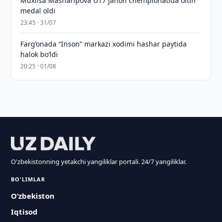
Muxlisa Masharipova U17 jahon chempionatida oltin
medal oldi
23:45 · 31/07
Farg‘onada “Inson” markazi xodimi hashar paytida
halok bo‘ldi
20:25 · 01/08
O'zbekistonning yetakchi yangiliklar portali. 24/7 yangiliklar.
BO'LIMLAR
O‘zbekiston
Iqtisod