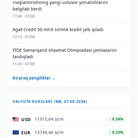
rivojlantirishning yangi ustuvor yoʻnalishlarini
belgilab berdi
17:46 · 07/08
Agat Credit 50 mlrd so‘mlik kredit jalb qiladi
12:15 · 07/08
FIDE Samarqand shaxmat Olimpiadasi jamoalarini
tasdiqladi
11:45 · 07/08
Ko'proq yangiliklar →
VALYUTA KURSLARI (MB, 07.08.2026)
USD
11915,64 so'm
↑ 0.24%
EUR
13749,46 so'm
↑ 0.23%