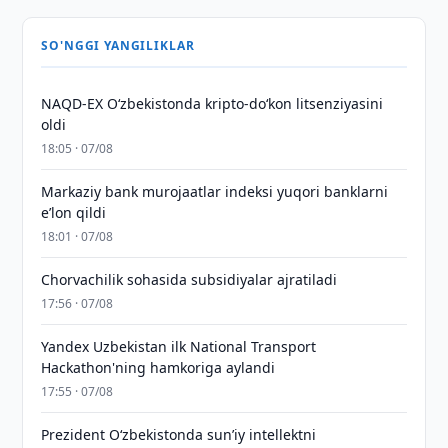
SO'NGGI YANGILIKLAR
NAQD-EX O‘zbekistonda kripto-do‘kon litsenziyasini
oldi
18:05 · 07/08
Markaziy bank murojaatlar indeksi yuqori banklarni
eʼlon qildi
18:01 · 07/08
Chorvachilik sohasida subsidiyalar ajratiladi
17:56 · 07/08
Yandex Uzbekistan ilk National Transport
Hackathon'ning hamkoriga aylandi
17:55 · 07/08
Prezident Oʻzbekistonda sunʼiy intellektni