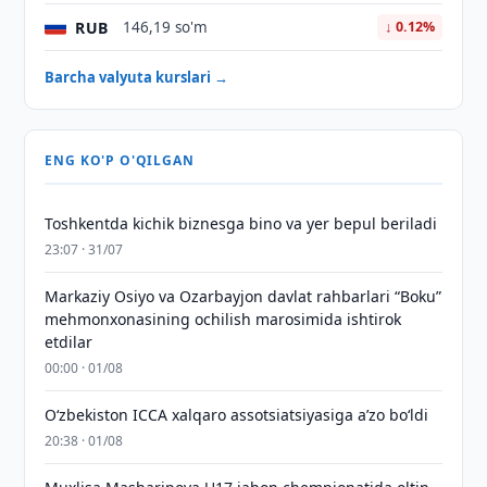
RUB
146,19 so'm
↓ 0.12%
Barcha valyuta kurslari →
ENG KO'P O'QILGAN
Toshkentda kichik biznesga bino va yer bepul beriladi
23:07 · 31/07
Markaziy Osiyo va Ozarbayjon davlat rahbarlari “Boku”
mehmonxonasining ochilish marosimida ishtirok
etdilar
00:00 · 01/08
O‘zbekiston ICCA xalqaro assotsiatsiyasiga aʼzo bo‘ldi
20:38 · 01/08