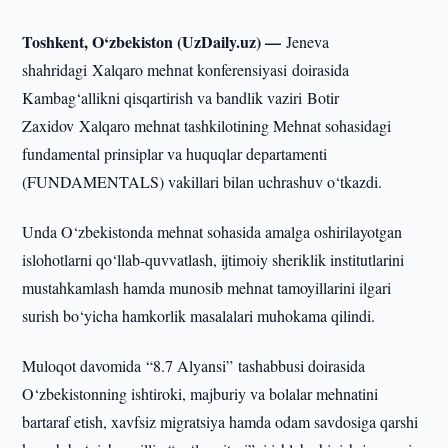
Toshkent, O‘zbekiston (UzDaily.uz) —
Jeneva
shahridagi Xalqaro mehnat konferensiyasi doirasida
Kambag‘allikni qisqartirish va bandlik vaziri Botir
Zaxidov Xalqaro mehnat tashkilotining Mehnat sohasidagi
fundamental prinsiplar va huquqlar departamenti
(FUNDAMENTALS) vakillari bilan uchrashuv o‘tkazdi.
Unda O‘zbekistonda mehnat sohasida amalga oshirilayotgan
islohotlarni qo‘llab-quvvatlash, ijtimoiy sheriklik institutlarini
mustahkamlash hamda munosib mehnat tamoyillarini ilgari
surish bo‘yicha hamkorlik masalalari muhokama qilindi.
Muloqot davomida “8.7 Alyansi” tashabbusi doirasida
O‘zbekistonning ishtiroki, majburiy va bolalar mehnatini
bartaraf etish, xavfsiz migratsiya hamda odam savdosiga qarshi