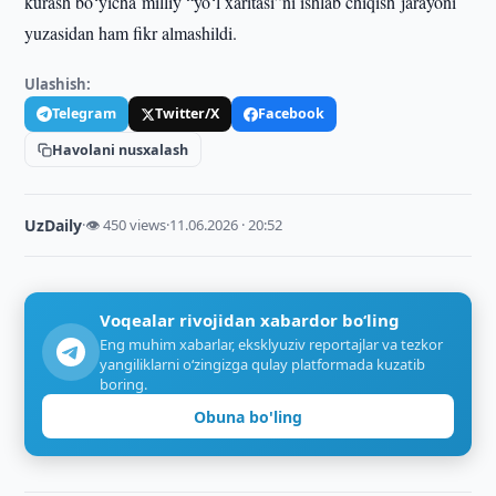
kurash bo‘yicha milliy “yo‘l xaritasi”ni ishlab chiqish jarayoni
yuzasidan ham fikr almashildi.
Ulashish:
Telegram
Twitter/X
Facebook
Havolani nusxalash
UzDaily
·
👁 450 views
·
11.06.2026 · 20:52
Voqealar rivojidan xabardor bo‘ling
Eng muhim xabarlar, eksklyuziv reportajlar va tezkor
yangiliklarni o‘zingizga qulay platformada kuzatib
boring.
Obuna bo'ling