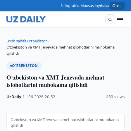
Infografika
Maxsus loyihalar
O'z
Bosh sahifa
O‘zbekiston
›
›
Oʻzbekiston va XMT Jenevada mehnat islohotlarini muhokama
qilishdi
O‘ZBEKISTON
Oʻzbekiston va XMT Jenevada mehnat
islohotlarini muhokama qilishdi
UzDaily
·
11.06.2026
·
20:52
·
450 views
Oʻzbekiston va XMT Jenevada mehnat islohotlarini muhokama
qilishdi