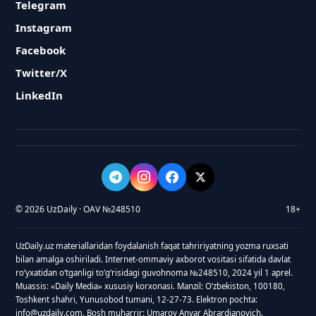
Telegram
Instagram
Facebook
Twitter/X
LinkedIn
© 2026 UzDaily · OAV №248510
18+
UzDaily.uz materiallaridan foydalanish faqat tahririyatning yozma ruxsati
bilan amalga oshiriladi. Internet-ommaviy axborot vositasi sifatida davlat
roʻyxatidan oʻtganligi toʻgʻrisidagi guvohnoma №248510, 2024 yil 1 aprel.
Muassis: «Daily Media» xususiy korxonasi. Manzil: Oʻzbekiston, 100180,
Toshkent shahri, Yunusobod tumani, 12-27-73. Elektron pochta:
info@uzdaily.com. Bosh muharrir: Umarov Anvar Abrardjanovich.