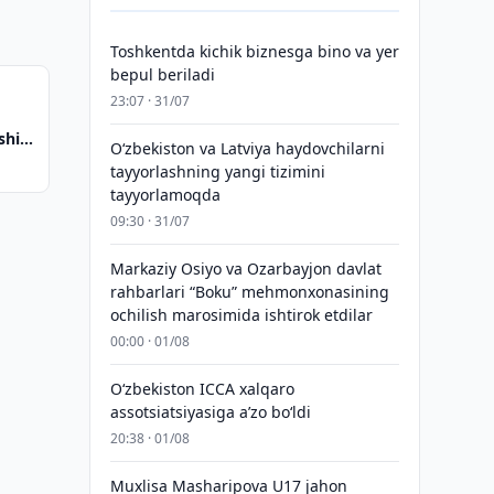
Toshkentda kichik biznesga bino va yer
bepul beriladi
23:07 · 31/07
shini
Oʻzbekiston va Latviya haydovchilarni
tayyorlashning yangi tizimini
tayyorlamoqda
09:30 · 31/07
Markaziy Osiyo va Ozarbayjon davlat
rahbarlari “Boku” mehmonxonasining
ochilish marosimida ishtirok etdilar
00:00 · 01/08
O‘zbekiston ICCA xalqaro
assotsiatsiyasiga aʼzo bo‘ldi
20:38 · 01/08
Muxlisa Masharipova U17 jahon