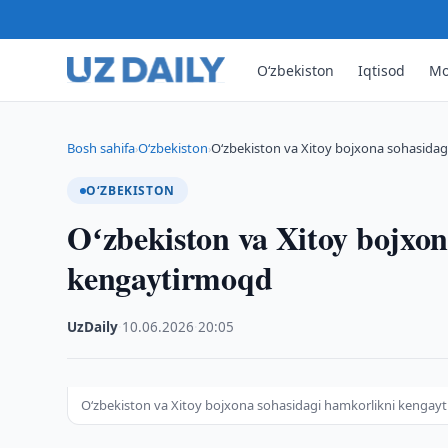
O‘zbekiston
Iqtisod
Mo
Bosh sahifa
O‘zbekiston
Oʻzbekiston va Xitoy bojxona sohasida
›
›
O‘ZBEKISTON
Oʻzbekiston va Xitoy bojxon
kengaytirmoqd
UzDaily
·
10.06.2026
·
20:05
Oʻzbekiston va Xitoy bojxona sohasidagi hamkorlikni kengay