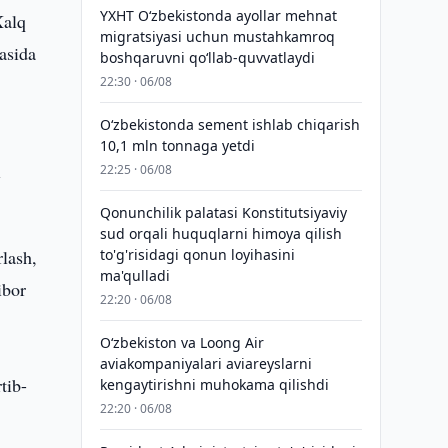
YXHT O‘zbekistonda ayollar mehnat
Xalq
migratsiyasi uchun mustahkamroq
asida
boshqaruvni qo‘llab-quvvatlaydi
22:30 · 06/08
O‘zbekistonda sement ishlab chiqarish
10,1 mln tonnaga yetdi
i
22:25 · 06/08
Qonunchilik palatasi Konstitutsiyaviy
sud orqali huquqlarni himoya qilish
rlash,
to'g'risidagi qonun loyihasini
ma'qulladi
ibor
22:20 · 06/08
Oʻzbekiston va Loong Air
aviakompaniyalari aviareyslarni
tib-
kengaytirishni muhokama qilishdi
22:20 · 06/08