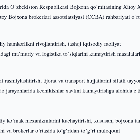
rida O‘zbekiston Respublikasi Bojxona qo‘mitasining Xitoy 
y Bojxona brokerlari assotsiatsiyasi (CCBA) rahbariyati o‘rt
 hamkorlikni rivojlantirish, tashqi iqtisodiy faoliyat
tidagi ma’muriy va logistika to‘siqlarini kamaytirish masalalar
smiylashtirish, tijorat va transport hujjatlarini sifatli tayyo
o jarayonlarida kechikishlar xavfini kamaytirishga alohida e’t
y ko‘mak mexanizmlarini kuchaytirishi, xususan, bojxona tar
hi va brokerlar o‘rtasida to‘g‘ridan-to‘g‘ri muloqotni