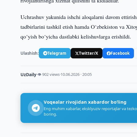
rivojlantirishga xizmat qilishini ta’kidladilar.
Uchrashuv yakunida ishchi aloqalarni davom ettirish
tadbirlarini tashkil etish hamda O‘zbekiston va Xitoy
qo‘yish bo‘yicha dastlabki kelishuvlarga erishildi.
Ulashish:
Telegram
Twitter/X
Facebook
UzDaily
·
👁 902 views
·
10.06.2026 · 20:05
Voqealar rivojidan xabardor bo‘ling
Eng muhim xabarlar, eksklyuziv reportajlar va tezko
boring.