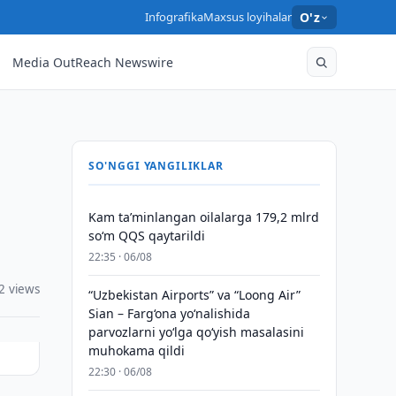
Infografika
Maxsus loyihalar
O'z
Media OutReach Newswire
SO'NGGI YANGILIKLAR
Kam taʼminlangan oilalarga 179,2 mlrd
so‘m QQS qaytarildi
22:35 · 06/08
2 views
“Uzbekistan Airports” va “Loong Air”
Sian – Farg‘ona yo‘nalishida
parvozlarni yo‘lga qo‘yish masalasini
muhokama qildi
22:30 · 06/08