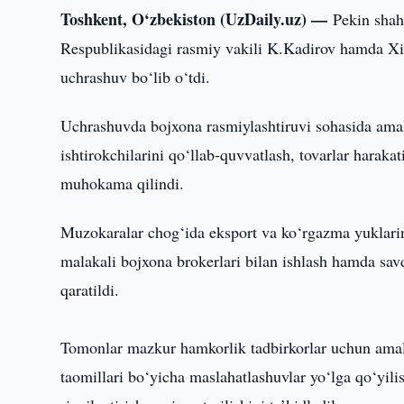
Toshkent, O‘zbekiston (UzDaily.uz) —
Pekin shah
Respublikasidagi rasmiy vakili K.Kadirov hamda Xito
uchrashuv bo‘lib o‘tdi.
Uchrashuvda bojxona rasmiylashtiruvi sohasida amaliy
ishtirokchilarini qo‘llab-quvvatlash, tovarlar haraka
muhokama qilindi.
Muzokaralar chog‘ida eksport va ko‘rgazma yuklarini ra
malakali bojxona brokerlari bilan ishlash hamda savd
qaratildi.
Tomonlar mazkur hamkorlik tadbirkorlar uchun amali
taomillari bo‘yicha maslahatlashuvlar yo‘lga qo‘yilis