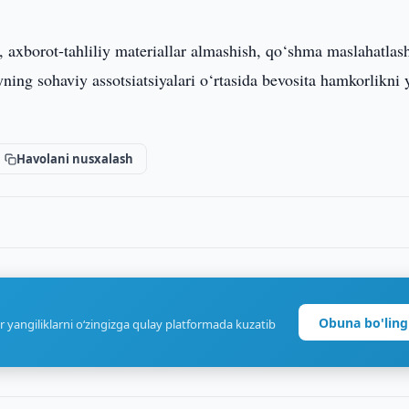
, axborot-tahliliy materiallar almashish, qo‘shma maslahatlas
ning sohaviy assotsiatsiyalari o‘rtasida bevosita hamkorlikni 
Havolani nusxalash
Obuna bo'ling
r yangiliklarni o‘zingizga qulay platformada kuzatib