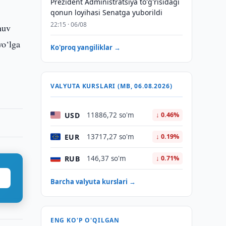
Prezident Administratsiya to'g'risidagi
qonun loyihasi Senatga yuborildi
22:15 · 06/08
huv
yo‘lga
Ko'proq yangiliklar →
VALYUTA KURSLARI (MB, 06.08.2026)
USD
11886,72 so'm
↓ 0.46%
EUR
13717,27 so'm
↓ 0.19%
RUB
146,37 so'm
↓ 0.71%
Barcha valyuta kurslari →
ENG KO'P O'QILGAN