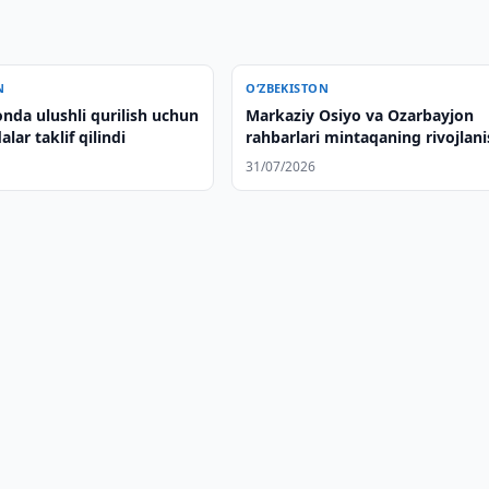
N
O‘ZBEKISTON
nda ulushli qurilish uchun
Markaziy Osiyo va Ozarbayjon
lar taklif qilindi
rahbarlari mintaqaning rivojlani
muhokama qilishdi va qo'shma
31/07/2026
deklaratsiya qabul qilishdi