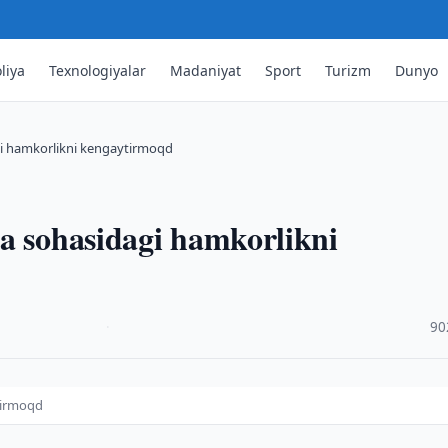
liya
Texnologiyalar
Madaniyat
Sport
Turizm
Dunyo
gi hamkorlikni kengaytirmoqd
a sohasidagi hamkorlikni
·
90
tirmoqd