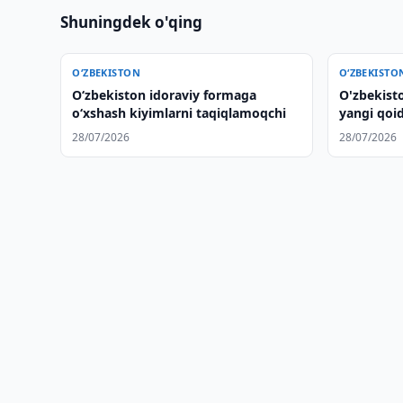
Shuningdek o'qing
O‘ZBEKISTON
O‘ZBEKISTO
Oʻzbekiston idoraviy formaga
O'zbekisto
oʻxshash kiyimlarni taqiqlamoqchi
yangi qoida
28/07/2026
28/07/2026