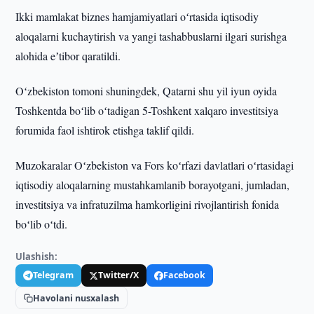
Ikki mamlakat biznes hamjamiyatlari oʻrtasida iqtisodiy
aloqalarni kuchaytirish va yangi tashabbuslarni ilgari surishga
alohida eʼtibor qaratildi.
Oʻzbekiston tomoni shuningdek, Qatarni shu yil iyun oyida
Toshkentda boʻlib oʻtadigan 5-Toshkent xalqaro investitsiya
forumida faol ishtirok etishga taklif qildi.
Muzokaralar Oʻzbekiston va Fors koʻrfazi davlatlari oʻrtasidagi
iqtisodiy aloqalarning mustahkamlanib borayotgani, jumladan,
investitsiya va infratuzilma hamkorligini rivojlantirish fonida
boʻlib oʻtdi.
Ulashish:
Telegram
Twitter/X
Facebook
Havolani nusxalash