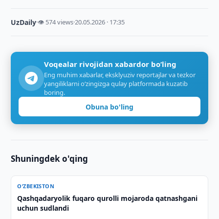
UzDaily
·
👁 574 views
·
20.05.2026 · 17:35
Voqealar rivojidan xabardor bo‘ling
Eng muhim xabarlar, eksklyuziv reportajlar va tezkor
yangiliklarni o‘zingizga qulay platformada kuzatib
boring.
Obuna bo'ling
Shuningdek o'qing
O‘ZBEKISTON
Qashqadaryolik fuqaro qurolli mojaroda qatnashgani
uchun sudlandi