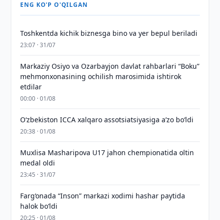
ENG KO'P O'QILGAN
Toshkentda kichik biznesga bino va yer bepul beriladi
23:07 · 31/07
Markaziy Osiyo va Ozarbayjon davlat rahbarlari “Boku”
mehmonxonasining ochilish marosimida ishtirok
etdilar
00:00 · 01/08
O‘zbekiston ICCA xalqaro assotsiatsiyasiga aʼzo bo‘ldi
20:38 · 01/08
Muxlisa Masharipova U17 jahon chempionatida oltin
medal oldi
23:45 · 31/07
Farg‘onada “Inson” markazi xodimi hashar paytida
halok bo‘ldi
20:25 · 01/08