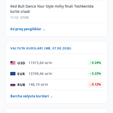
Red Bull Dance Your Style milliy finali Toshkentda
bo'lib o'tadi
11:10 · 07/08
Ko'proq yangiliklar →
VALYUTA KURSLARI (MB, 07.08.2026)
USD
11915,64 so'm
↑ 0.24%
EUR
13749,46 so'm
↑ 0.23%
RUB
146,19 so'm
↓ 0.12%
Barcha valyuta kurslari →