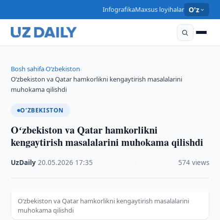
Infografika
Maxsus loyihalar
O'z
Bosh sahifa
O‘zbekiston
›
›
Oʻzbekiston va Qatar hamkorlikni kengaytirish masalalarini
muhokama qilishdi
O‘ZBEKISTON
Oʻzbekiston va Qatar hamkorlikni
kengaytirish masalalarini muhokama qilishdi
UzDaily
·
20.05.2026
·
17:35
·
574 views
Oʻzbekiston va Qatar hamkorlikni kengaytirish masalalarini
muhokama qilishdi