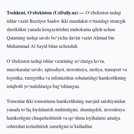
Toshkent, O‘zbekiston (UzDaily.uz) —
Oʻzbekiston tashqi
ishlar vaziri Baxtiyor Saidov ikki mamlakat oʻrtasidagi strategik
sheriklikni yanada kengaytirishni muhokama qilish uchun
Qatarning tashqi savdo boʻyicha davlat vaziri Ahmad bin
Muhammad Al Sayid bilan uchrashdi.
Oʻzbekiston tashqi ishlar vazirining soʻzlariga koʻra,
muzokaralar savdo, iqtisodiyot, investitsiya, moliya, transport va
logistika, energetika va infratuzilma sohalaridagi hamkorlikning
istiqbolli yoʻnalishlariga bagʻishlangan.
Tomonlar ikki tomonlama hamkorlikning mavjud salohiyatidan
yanada toʻliq foydalanish muhimligini, shuningdek, investitsiya
hamkorligini chuqurlashtirish va qoʻshma loyihalarni amalga
oshirishni tezlashtirish zarurligini taʼkidladilar.