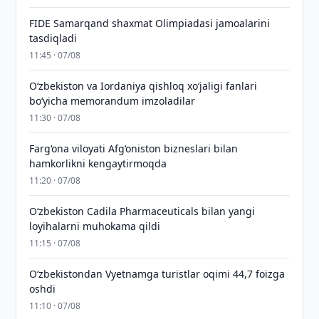
FIDE Samarqand shaxmat Olimpiadasi jamoalarini
tasdiqladi
11:45 · 07/08
Oʻzbekiston va Iordaniya qishloq xoʻjaligi fanlari
boʻyicha memorandum imzoladilar
11:30 · 07/08
Farg‘ona viloyati Afg‘oniston bizneslari bilan
hamkorlikni kengaytirmoqda
11:20 · 07/08
Oʻzbekiston Cadila Pharmaceuticals bilan yangi
loyihalarni muhokama qildi
11:15 · 07/08
O‘zbekistondan Vyetnamga turistlar oqimi 44,7 foizga
oshdi
11:10 · 07/08