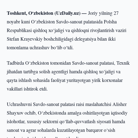
Toshkent, O‘zbekiston (UzDaily.uz) —
Joriy yilning 27
noyabr kuni O‘zbekiston Savdo-sanoat palatasida Polsha
Respublikasi qishloq xo‘jaligi va qishloqni rivojlantirish vaziri
Stefan Krayevskiy boshchiligidagi delegatsiya bilan ikki
tomonlama uchrashuv bo‘lib o‘tdi.
Tadbirda O‘zbekiston tomonidan Savdo-sanoat palatasi, Texnik
jihatdan tartibga solish agentligi hamda qishloq xo‘jaligi va
qayta ishlash sohasida faoliyat yuritayotgan yirik korxonalar
vakillari ishtirok etdi.
Uchrashuvni Savdo-sanoat palatasi raisi maslahatchisi Alisher
Shayxov ochib, O‘zbekistonda amalga oshirilayotgan iqtisodiy
islohotlar, xususiy sektorni qo‘llab-quvvatlash siyosati hamda
sanoat va agrar sohalarda kuzatilayotgan barqaror o‘sish