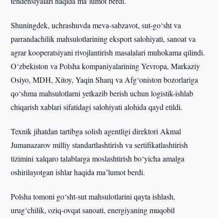
tendensiyalari haqida maʼlumot berdi.
Shuningdek, uchrashuvda meva-sabzavot, sut-go‘sht va
parrandachilik mahsulotlarining eksport salohiyati, sanoat va
agrar kooperatsiyani rivojlantirish masalalari muhokama qilindi.
O‘zbekiston va Polsha kompaniyalarining Yevropa, Markaziy
Osiyo, MDH, Xitoy, Yaqin Sharq va Afg‘oniston bozorlariga
qo‘shma mahsulotlarni yetkazib berish uchun logistik-ishlab
chiqarish xablari sifatidagi salohiyati alohida qayd etildi.
Texnik jihatdan tartibga solish agentligi direktori Akmal
Jumanazarov milliy standartlashtirish va sertifikatlashtirish
tizimini xalqaro talablarga moslashtirish bo‘yicha amalga
oshirilayotgan ishlar haqida maʼlumot berdi.
Polsha tomoni go‘sht-sut mahsulotlarini qayta ishlash,
urug‘chilik, oziq-ovqat sanoati, energiyaning muqobil