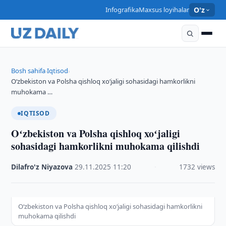
Infografika
Maxsus loyihalar
O'z
Bosh sahifa
Iqtisod
›
›
Oʻzbekiston va Polsha qishloq xoʻjaligi sohasidagi hamkorlikni
muhokama …
IQTISOD
Oʻzbekiston va Polsha qishloq xoʻjaligi
sohasidagi hamkorlikni muhokama qilishdi
Dilafro'z Niyazova
·
29.11.2025
·
11:20
·
1732 views
Oʻzbekiston va Polsha qishloq xoʻjaligi sohasidagi hamkorlikni
muhokama qilishdi