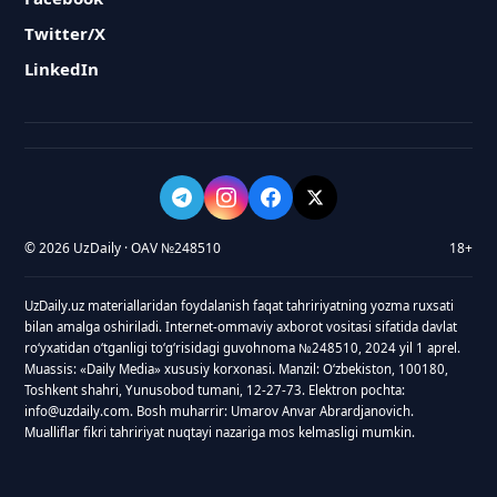
Twitter/X
LinkedIn
© 2026 UzDaily · OAV №248510
18+
UzDaily.uz materiallaridan foydalanish faqat tahririyatning yozma ruxsati
bilan amalga oshiriladi. Internet-ommaviy axborot vositasi sifatida davlat
roʻyxatidan oʻtganligi toʻgʻrisidagi guvohnoma №248510, 2024 yil 1 aprel.
Muassis: «Daily Media» xususiy korxonasi. Manzil: Oʻzbekiston, 100180,
Toshkent shahri, Yunusobod tumani, 12-27-73. Elektron pochta:
info@uzdaily.com. Bosh muharrir: Umarov Anvar Abrardjanovich.
Mualliflar fikri tahririyat nuqtayi nazariga mos kelmasligi mumkin.