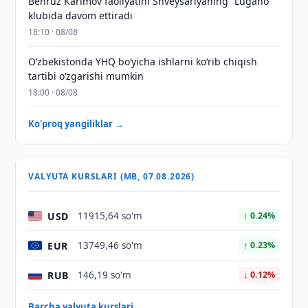
Behruz Karimov faoliyatini Shveysariyaning “Lugano”
klubida davom ettiradi
18:10 · 08/08
O‘zbekistonda YHQ bo‘yicha ishlarni ko‘rib chiqish
tartibi o‘zgarishi mumkin
18:00 · 08/08
Ko'proq yangiliklar →
VALYUTA KURSLARI (MB, 07.08.2026)
USD
11915,64 so'm
↑ 0.24%
EUR
13749,46 so'm
↑ 0.23%
RUB
146,19 so'm
↓ 0.12%
Barcha valyuta kurslari →