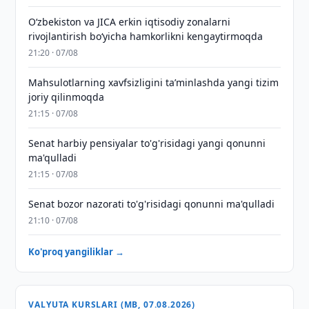
Oʻzbekiston va JICA erkin iqtisodiy zonalarni
rivojlantirish boʻyicha hamkorlikni kengaytirmoqda
21:20 · 07/08
Mahsulotlarning xavfsizligini taʼminlashda yangi tizim
joriy qilinmoqda
21:15 · 07/08
Senat harbiy pensiyalar to'g'risidagi yangi qonunni
ma'qulladi
21:15 · 07/08
Senat bozor nazorati to'g'risidagi qonunni ma'qulladi
21:10 · 07/08
Ko'proq yangiliklar →
VALYUTA KURSLARI (MB, 07.08.2026)