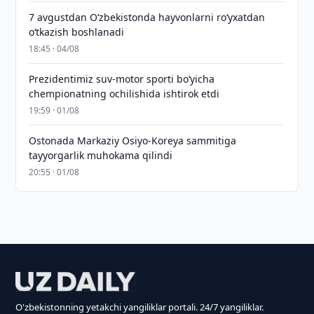
7 avgustdan O‘zbekistonda hayvonlarni ro‘yxatdan
o‘tkazish boshlanadi
18:45 · 04/08
Prezidentimiz suv-motor sporti bo‘yicha
chempionatning ochilishida ishtirok etdi
19:59 · 01/08
Ostonada Markaziy Osiyo-Koreya sammitiga
tayyorgarlik muhokama qilindi
20:55 · 01/08
O'zbekistonning yetakchi yangiliklar portali. 24/7 yangiliklar.