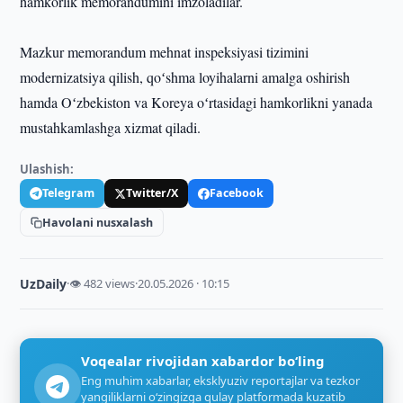
hamkorlik memorandumini imzoladilar.
Mazkur memorandum mehnat inspeksiyasi tizimini
modernizatsiya qilish, qoʻshma loyihalarni amalga oshirish
hamda Oʻzbekiston va Koreya oʻrtasidagi hamkorlikni yanada
mustahkamlashga xizmat qiladi.
Ulashish:
Telegram
Twitter/X
Facebook
Havolani nusxalash
UzDaily
·
👁 482 views
·
20.05.2026 · 10:15
Voqealar rivojidan xabardor bo‘ling
Eng muhim xabarlar, eksklyuziv reportajlar va tezkor
yangiliklarni o‘zingizga qulay platformada kuzatib