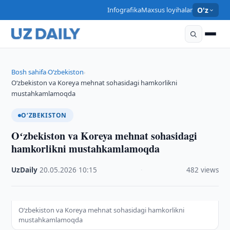
Infografika
Maxsus loyihalar
O'z
Bosh sahifa
O‘zbekiston
›
›
Oʻzbekiston va Koreya mehnat sohasidagi hamkorlikni
mustahkamlamoqda
O‘ZBEKISTON
Oʻzbekiston va Koreya mehnat sohasidagi
hamkorlikni mustahkamlamoqda
UzDaily
·
20.05.2026
·
10:15
·
482 views
Oʻzbekiston va Koreya mehnat sohasidagi hamkorlikni
mustahkamlamoqda