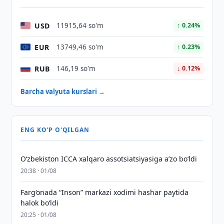
USD
11915,64 so'm
↑ 0.24%
EUR
13749,46 so'm
↑ 0.23%
RUB
146,19 so'm
↓ 0.12%
Barcha valyuta kurslari →
ENG KO'P O'QILGAN
O‘zbekiston ICCA xalqaro assotsiatsiyasiga aʼzo bo‘ldi
20:38 · 01/08
Farg‘onada “Inson” markazi xodimi hashar paytida
halok bo‘ldi
20:25 · 01/08