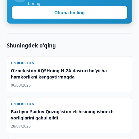
boring.
Obuna bo'ling
Shuningdek o'qing
O‘ZBEKISTON
O‘zbekiston AQSHning H-2A dasturi bo‘yicha
hamkorlikni kengaytirmoqda
06/08/2026
O‘ZBEKISTON
Baxtiyor Saidov Qozog‘iston elchisining ishonch
yorliqlarini qabul qildi
28/07/2026