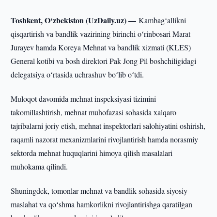
Toshkent, O‘zbekiston (UzDaily.uz) —
Kambagʻallikni
qisqartirish va bandlik vazirining birinchi oʻrinbosari Marat
Jurayev hamda Koreya Mehnat va bandlik xizmati (KLES)
General kotibi va bosh direktori Pak Jong Pil boshchiligidagi
delegatsiya oʻrtasida uchrashuv boʻlib oʻtdi.
Muloqot davomida mehnat inspeksiyasi tizimini
takomillashtirish, mehnat muhofazasi sohasida xalqaro
tajribalarni joriy etish, mehnat inspektorlari salohiyatini oshirish,
raqamli nazorat mexanizmlarini rivojlantirish hamda norasmiy
sektorda mehnat huquqlarini himoya qilish masalalari
muhokama qilindi.
Shuningdek, tomonlar mehnat va bandlik sohasida siyosiy
maslahat va qoʻshma hamkorlikni rivojlantirishga qaratilgan