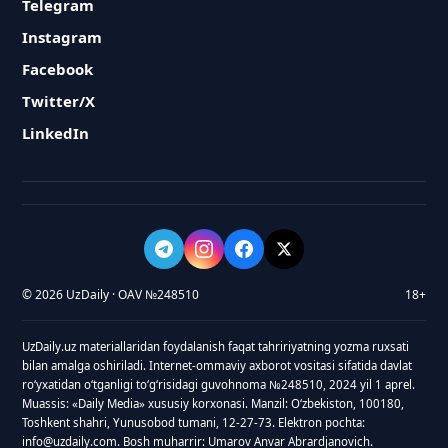
Telegram
Instagram
Facebook
Twitter/X
LinkedIn
© 2026 UzDaily · OAV №248510
18+
UzDaily.uz materiallaridan foydalanish faqat tahririyatning yozma ruxsati
bilan amalga oshiriladi. Internet-ommaviy axborot vositasi sifatida davlat
roʻyxatidan oʻtganligi toʻgʻrisidagi guvohnoma №248510, 2024 yil 1 aprel.
Muassis: «Daily Media» xususiy korxonasi. Manzil: Oʻzbekiston, 100180,
Toshkent shahri, Yunusobod tumani, 12-27-73. Elektron pochta:
info@uzdaily.com. Bosh muharrir: Umarov Anvar Abrardjanovich.