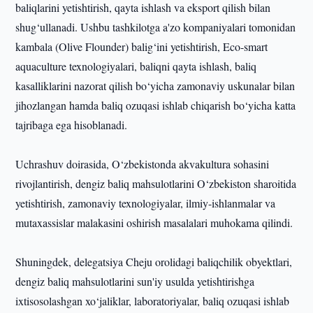
baliqlarini yetishtirish, qayta ishlash va eksport qilish bilan
shug‘ullanadi. Ushbu tashkilotga a'zo kompaniyalari tomonidan
kambala (Olive Flounder) balig‘ini yetishtirish, Eco-smart
aquaculture texnologiyalari, baliqni qayta ishlash, baliq
kasalliklarini nazorat qilish bo‘yicha zamonaviy uskunalar bilan
jihozlangan hamda baliq ozuqasi ishlab chiqarish bo‘yicha katta
tajribaga ega hisoblanadi.
Uchrashuv doirasida, O‘zbekistonda akvakultura sohasini
rivojlantirish, dengiz baliq mahsulotlarini O‘zbekiston sharoitida
yetishtirish, zamonaviy texnologiyalar, ilmiy-ishlanmalar va
mutaxassislar malakasini oshirish masalalari muhokama qilindi.
Shuningdek, delegatsiya Cheju orolidagi baliqchilik obyektlari,
dengiz baliq mahsulotlarini sun'iy usulda yetishtirishga
ixtisosolashgan xo‘jaliklar, laboratoriyalar, baliq ozuqasi ishlab