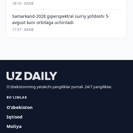
18:10 · 03/08
Samarkand-2028 giperspektral sun’iy yo‘ldoshi 5-
avgust kuni orbitaga uchiriladi
17:37 · 04/08
O'zbekistonning yetakchi yangiliklar portali. 24/7 yangiliklar.
BO'LIMLAR
O‘zbekiston
Iqtisod
Moliya