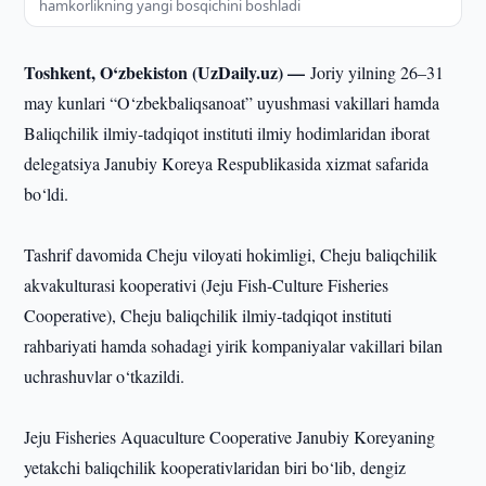
hamkorlikning yangi bosqichini boshladi
Toshkent, O‘zbekiston (UzDaily.uz) —
Joriy yilning 26–31
may kunlari “O‘zbekbaliqsanoat” uyushmasi vakillari hamda
Baliqchilik ilmiy-tadqiqot instituti ilmiy hodimlaridan iborat
delegatsiya Janubiy Koreya Respublikasida xizmat safarida
bo‘ldi.
Tashrif davomida Cheju viloyati hokimligi, Cheju baliqchilik
akvakulturasi kooperativi (Jeju Fish-Culture Fisheries
Cooperative), Cheju baliqchilik ilmiy-tadqiqot instituti
rahbariyati hamda sohadagi yirik kompaniyalar vakillari bilan
uchrashuvlar o‘tkazildi.
Jeju Fisheries Aquaculture Cooperative Janubiy Koreyaning
yetakchi baliqchilik kooperativlaridan biri bo‘lib, dengiz