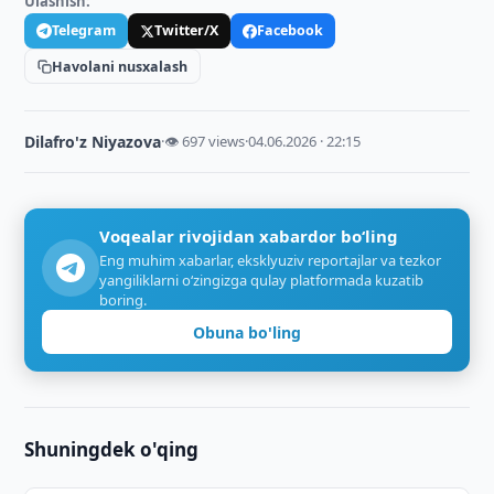
Ulashish:
Telegram
Twitter/X
Facebook
Havolani nusxalash
Dilafro'z Niyazova
·
👁 697 views
·
04.06.2026 · 22:15
Voqealar rivojidan xabardor bo‘ling
Eng muhim xabarlar, eksklyuziv reportajlar va tezkor
yangiliklarni o‘zingizga qulay platformada kuzatib
boring.
Obuna bo'ling
Shuningdek o'qing