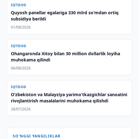
IQTISOD
Quyosh panellar egalariga 330 mlrd so‘mdan ortiq
subsidiya berildi
01/08/2026
IQTISOD
Ohangaronda Xitoy bilan 30 million dollarlik loyiha
muhokama qilindi
06/08/2026
IQTISOD
Oʻzbekiston va Malayziya yarimoʻtkazgichlar sanoatini
rivojlantirish masalalarini muhokama qilishdi
28/07/2026
SO'NGGI YANGILIKLAR