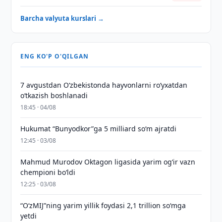
Barcha valyuta kurslari →
ENG KO'P O'QILGAN
7 avgustdan O‘zbekistonda hayvonlarni ro‘yxatdan
o‘tkazish boshlanadi
18:45 · 04/08
Hukumat “Bunyodkor”ga 5 milliard so‘m ajratdi
12:45 · 03/08
Mahmud Murodov Oktagon ligasida yarim og‘ir vazn
chempioni bo‘ldi
12:25 · 03/08
“O‘zMIJ”ning yarim yillik foydasi 2,1 trillion so‘mga
yetdi