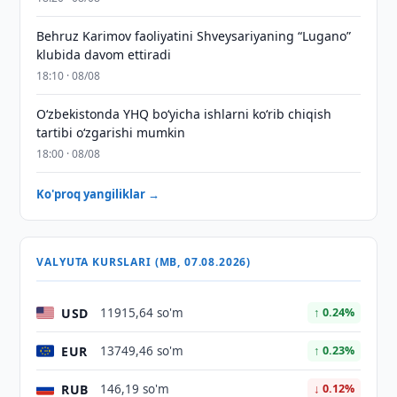
Behruz Karimov faoliyatini Shveysariyaning “Lugano”
klubida davom ettiradi
18:10 · 08/08
O‘zbekistonda YHQ bo‘yicha ishlarni ko‘rib chiqish
tartibi o‘zgarishi mumkin
18:00 · 08/08
Ko'proq yangiliklar →
VALYUTA KURSLARI (MB, 07.08.2026)
USD
11915,64 so'm
↑ 0.24%
EUR
13749,46 so'm
↑ 0.23%
RUB
146,19 so'm
↓ 0.12%