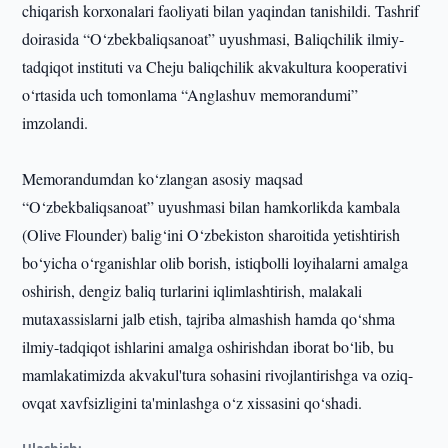
chiqarish korxonalari faoliyati bilan yaqindan tanishildi. Tashrif
doirasida “O‘zbekbaliqsanoat” uyushmasi, Baliqchilik ilmiy-
tadqiqot instituti va Cheju baliqchilik akvakultura kooperativi
o‘rtasida uch tomonlama “Anglashuv memorandumi”
imzolandi.
Memorandumdan ko‘zlangan asosiy maqsad
“O‘zbekbaliqsanoat” uyushmasi bilan hamkorlikda kambala
(Olive Flounder) balig‘ini O‘zbekiston sharoitida yetishtirish
bo‘yicha o‘rganishlar olib borish, istiqbolli loyihalarni amalga
oshirish, dengiz baliq turlarini iqlimlashtirish, malakali
mutaxassislarni jalb etish, tajriba almashish hamda qo‘shma
ilmiy-tadqiqot ishlarini amalga oshirishdan iborat bo‘lib, bu
mamlakatimizda akvakul'tura sohasini rivojlantirishga va oziq-
ovqat xavfsizligini ta'minlashga o‘z xissasini qo‘shadi.