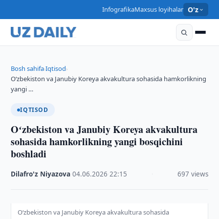
Infografika
Maxsus loyihalar
O'z
Bosh sahifa
Iqtisod
›
›
Oʻzbekiston va Janubiy Koreya akvakultura sohasida hamkorlikning
yangi …
IQTISOD
Oʻzbekiston va Janubiy Koreya akvakultura
sohasida hamkorlikning yangi bosqichini
boshladi
Dilafro'z Niyazova
·
04.06.2026
·
22:15
·
697 views
Oʻzbekiston va Janubiy Koreya akvakultura sohasida