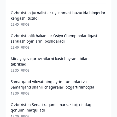
O‘zbekiston Jurnalistlar uyushmasi huzurida blogerlar
kengashi tuzildi
22:45 · 08/08
O‘zbekistonlik hakamlar Osiyo Chempionlar ligasi
saralash o‘yinlarini boshqaradi
22:40 · 08/08
Mirziyoyev quruvchilarni kasb bayrami bilan
tabrikladi
22:35 · 08/08
Samarqand viloyatining ayrim tumanlari va
Samarqand shahri chegaralari oʻzgartirilmoqda
18:30 · 08/08
Oʻzbekiston Senati raqamli markaz toʻgʻrisidagi
qonunni maʼqulladi
18:20 · 08/08