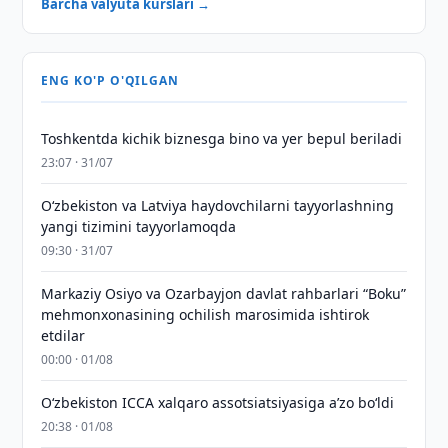
Barcha valyuta kurslari →
ENG KO'P O'QILGAN
Toshkentda kichik biznesga bino va yer bepul beriladi
23:07 · 31/07
Oʻzbekiston va Latviya haydovchilarni tayyorlashning
yangi tizimini tayyorlamoqda
09:30 · 31/07
Markaziy Osiyo va Ozarbayjon davlat rahbarlari “Boku”
mehmonxonasining ochilish marosimida ishtirok
etdilar
00:00 · 01/08
O‘zbekiston ICCA xalqaro assotsiatsiyasiga aʼzo bo‘ldi
20:38 · 01/08