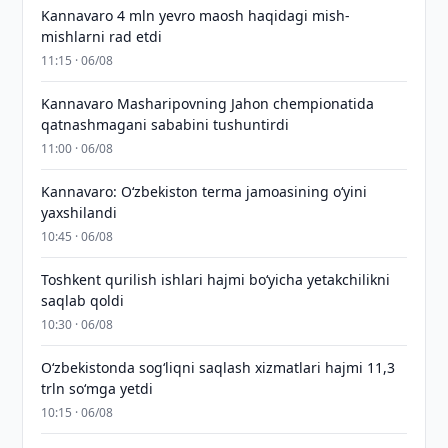
Kannavaro 4 mln yevro maosh haqidagi mish-
mishlarni rad etdi
11:15 · 06/08
Kannavaro Masharipovning Jahon chempionatida
qatnashmagani sababini tushuntirdi
11:00 · 06/08
Kannavaro: O‘zbekiston terma jamoasining o‘yini
yaxshilandi
10:45 · 06/08
Toshkent qurilish ishlari hajmi bo‘yicha yetakchilikni
saqlab qoldi
10:30 · 06/08
O‘zbekistonda sog‘liqni saqlash xizmatlari hajmi 11,3
trln so‘mga yetdi
10:15 · 06/08