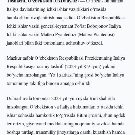
Toshkent, O‘zbekiston (UzDaily.uz) —
Oʻzbekiston hamda
Italiya davlatlarining ichki ishlar vazirliklari oʻrtasida
hamkorlikni rivojlantirish maqsadida Oʻzbekiston Respublikasi
Ichki ishlar vaziri general-leytenant Poʻlat Bobojonov Italiya
Ichki ishlar vaziri Matteo Pyantedozi (Matteo Piantedosi)
janoblari bilan ikki tomonlama uchrashuv oʻtkazdi.
Mazkur tadbir Oʻzbekiston Respublikasi Prezidentining Italiya
Respublikasiga rasmiy tashrifi (2023-yil 8-9-iyun) yakuni
boʻyicha imzolangan “Yoʻl xaritasi”ning ijrosi boʻyicha Italiya
tomonining taklifiga binoan amalga oshirildi.
Uchrashuvda tomonlar 2023-yil iyun oyida Rim shahrida
imzolangan Oʻzbekiston va Italiya hukumatlari oʻrtasida ichki
ishlar sohasida hamkorlik toʻgʻrisida Bitim ijrosini, shuningdek
terrorizm, giyohvand moddalarning noqonuniy savdosi hamda
boshqa turdagi transmilliy jinoyatlarga qarshi kurashish hamda