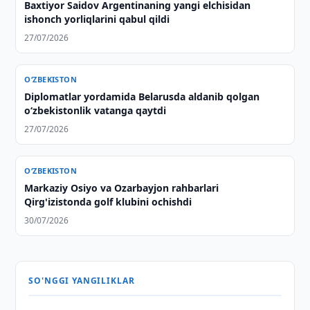
Baxtiyor Saidov Argentinaning yangi elchisidan
ishonch yorliqlarini qabul qildi
27/07/2026
O‘ZBEKISTON
Diplomatlar yordamida Belarusda aldanib qolgan
o‘zbekistonlik vatanga qaytdi
27/07/2026
O‘ZBEKISTON
Markaziy Osiyo va Ozarbayjon rahbarlari
Qirg'izistonda golf klubini ochishdi
30/07/2026
SO'NGGI YANGILIKLAR