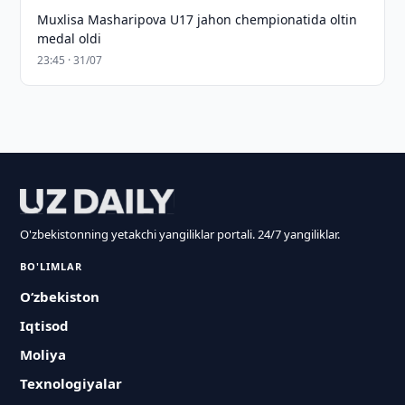
Muxlisa Masharipova U17 jahon chempionatida oltin
medal oldi
23:45 · 31/07
O'zbekistonning yetakchi yangiliklar portali. 24/7 yangiliklar.
BO'LIMLAR
O‘zbekiston
Iqtisod
Moliya
Texnologiyalar