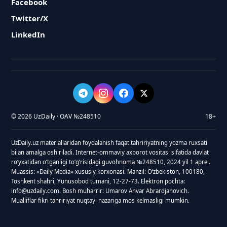
Facebook
Twitter/X
LinkedIn
© 2026 UzDaily · OAV №248510
18+
UzDaily.uz materiallaridan foydalanish faqat tahririyatning yozma ruxsati
bilan amalga oshiriladi. Internet-ommaviy axborot vositasi sifatida davlat
roʻyxatidan oʻtganligi toʻgʻrisidagi guvohnoma №248510, 2024 yil 1 aprel.
Muassis: «Daily Media» xususiy korxonasi. Manzil: Oʻzbekiston, 100180,
Toshkent shahri, Yunusobod tumani, 12-27-73. Elektron pochta:
info@uzdaily.com. Bosh muharrir: Umarov Anvar Abrardjanovich.
Mualliflar fikri tahririyat nuqtayi nazariga mos kelmasligi mumkin.