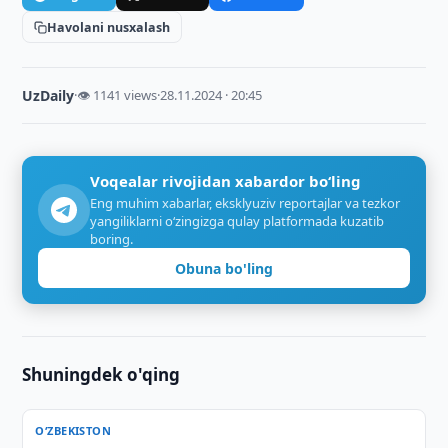
Havolani nusxalash
UzDaily
·
👁 1141 views
·
28.11.2024 · 20:45
Voqealar rivojidan xabardor bo‘ling
Eng muhim xabarlar, eksklyuziv reportajlar va tezkor
yangiliklarni o‘zingizga qulay platformada kuzatib
boring.
Obuna bo'ling
Shuningdek o'qing
O‘ZBEKISTON