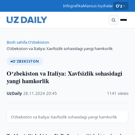
Infografika
Maxsus loyihalar
O'z
Bosh sahifa
O‘zbekiston
›
›
Oʻzbekiston va Italiya: Xavfsizlik sohasidagi yangi hamkorlik
O‘ZBEKISTON
Oʻzbekiston va Italiya: Xavfsizlik sohasidagi
yangi hamkorlik
UzDaily
·
28.11.2024
·
20:45
·
1141 views
Oʻzbekiston va Italiya: Xavfsizlik sohasidagi yangi hamkorlik