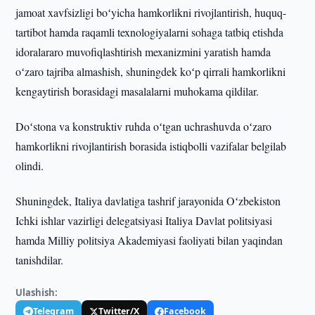
jamoat xavfsizligi boʻyicha hamkorlikni rivojlantirish, huquq-
tartibot hamda raqamli texnologiyalarni sohaga tatbiq etishda
idoralararo muvofiqlashtirish mexanizmini yaratish hamda
oʻzaro tajriba almashish, shuningdek koʻp qirrali hamkorlikni
kengaytirish borasidagi masalalarni muhokama qildilar.
Doʻstona va konstruktiv ruhda oʻtgan uchrashuvda oʻzaro
hamkorlikni rivojlantirish borasida istiqbolli vazifalar belgilab
olindi.
Shuningdek, Italiya davlatiga tashrif jarayonida Oʻzbekiston
Ichki ishlar vazirligi delegatsiyasi Italiya Davlat politsiyasi
hamda Milliy politsiya Akademiyasi faoliyati bilan yaqindan
tanishdilar.
Ulashish:
Telegram
Twitter/X
Facebook