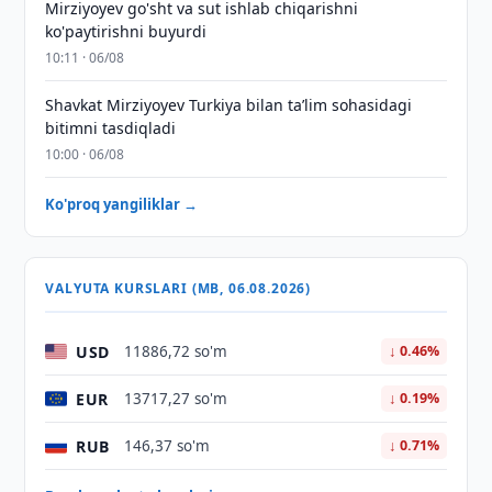
Mirziyoyev go'sht va sut ishlab chiqarishni
ko'paytirishni buyurdi
10:11 · 06/08
Shavkat Mirziyoyev Turkiya bilan taʼlim sohasidagi
bitimni tasdiqladi
10:00 · 06/08
Ko'proq yangiliklar →
VALYUTA KURSLARI (MB, 06.08.2026)
USD
11886,72 so'm
↓ 0.46%
EUR
13717,27 so'm
↓ 0.19%
RUB
146,37 so'm
↓ 0.71%