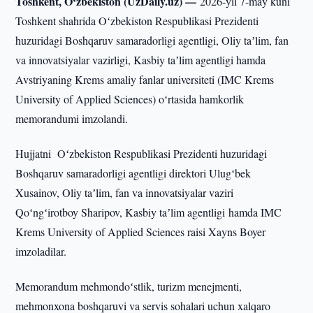
Toshkent, O‘zbekiston (UzDaily.uz) —
2026-yil 7-may kuni
Toshkent shahrida Oʻzbekiston Respublikasi Prezidenti
huzuridagi Boshqaruv samaradorligi agentligi, Oliy taʼlim, fan
va innovatsiyalar vazirligi, Kasbiy taʼlim agentligi hamda
Avstriyaning Krems amaliy fanlar universiteti (IMC Krems
University of Applied Sciences) oʻrtasida hamkorlik
memorandumi imzolandi.
Hujjatni Oʻzbekiston Respublikasi Prezidenti huzuridagi
Boshqaruv samaradorligi agentligi direktori Ulugʻbek
Xusainov, Oliy taʼlim, fan va innovatsiyalar vaziri
Qoʻngʻirotboy Sharipov, Kasbiy taʼlim agentligi hamda IMC
Krems University of Applied Sciences raisi Xayns Boyer
imzoladilar.
Memorandum mehmondoʻstlik, turizm menejmenti,
mehmonxona boshqaruvi va servis sohalari uchun xalqaro