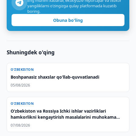
Eng muhim xabarlar, eksklyuziv reportajlar va tezkor
yangiliklarni o‘zingizga qulay platformada kuzatib
boring.
Obuna bo'ling
Shuningdek o'qing
O‘ZBEKISTON
Boshpanasiz shaxslar qo‘llab-quvvatlanadi
05/08/2026
O‘ZBEKISTON
Oʻzbekiston va Rossiya Ichki ishlar vazirliklari
hamkorlikni kengaytirish masalalarini muhokama
qilishdi
07/08/2026