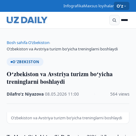
Infografika
Maxsus loyihalar
O'z
Bosh sahifa
O‘zbekiston
›
›
Oʻzbekiston va Avstriya turizm boʻyicha treninglarni boshlaydi
O‘ZBEKISTON
Oʻzbekiston va Avstriya turizm boʻyicha
treninglarni boshlaydi
Dilafro'z Niyazova
·
08.05.2026
·
11:00
·
564 views
Oʻzbekiston va Avstriya turizm boʻyicha treninglarni boshlaydi