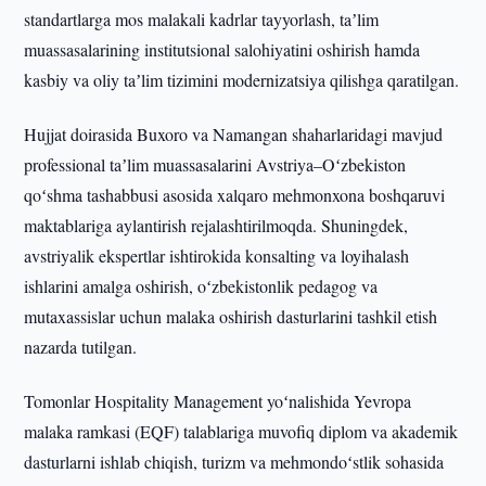
standartlarga mos malakali kadrlar tayyorlash, taʼlim
muassasalarining institutsional salohiyatini oshirish hamda
kasbiy va oliy taʼlim tizimini modernizatsiya qilishga qaratilgan.
Hujjat doirasida Buxoro va Namangan shaharlaridagi mavjud
professional taʼlim muassasalarini Avstriya–Oʻzbekiston
qoʻshma tashabbusi asosida xalqaro mehmonxona boshqaruvi
maktablariga aylantirish rejalashtirilmoqda. Shuningdek,
avstriyalik ekspertlar ishtirokida konsalting va loyihalash
ishlarini amalga oshirish, oʻzbekistonlik pedagog va
mutaxassislar uchun malaka oshirish dasturlarini tashkil etish
nazarda tutilgan.
Tomonlar Hospitality Management yoʻnalishida Yevropa
malaka ramkasi (EQF) talablariga muvofiq diplom va akademik
dasturlarni ishlab chiqish, turizm va mehmondoʻstlik sohasida