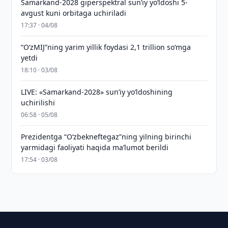
Samarkand-2028 giperspektral sun’iy yo‘ldoshi 5-
avgust kuni orbitaga uchiriladi
17:37 · 04/08
“O‘zMIJ”ning yarim yillik foydasi 2,1 trillion so‘mga
yetdi
18:10 · 03/08
LIVE: «Samarkand-2028» sun’iy yo‘ldoshining
uchirilishi
06:58 · 05/08
Prezidentga “Oʻzbekneftegaz”ning yilning birinchi
yarmidagi faoliyati haqida maʼlumot berildi
17:54 · 03/08