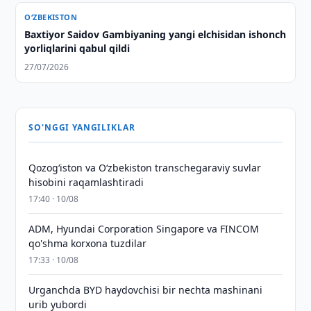
O‘ZBEKISTON
Baxtiyor Saidov Gambiyaning yangi elchisidan ishonch
yorliqlarini qabul qildi
27/07/2026
SO'NGGI YANGILIKLAR
Qozog‘iston va O‘zbekiston transchegaraviy suvlar
hisobini raqamlashtiradi
17:40 · 10/08
ADM, Hyundai Corporation Singapore va FINCOM
qo'shma korxona tuzdilar
17:33 · 10/08
Urganchda BYD haydovchisi bir nechta mashinani
urib yubordi