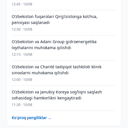
12:45 · 10/08
O‘zbekiston fuqarolari Qirg‘izistonga ko‘chsa,
pensiyasi saqlanadi
12:30 · 10/08
Oʻzbekiston va Adani Group gidroenergetika
loyihalarini muhokama qilishdi
12:15 · 10/08
Oʻzbekiston va Charité tadqiqot tashkiloti klinik
sinovlarni muhokama qilishdi
12:00 · 10/08
Oʻzbekiston va Janubiy Koreya sogʻliqni saqlash
sohasidagi hamkorlikni kengaytiradi
11:30 · 10/08
Ko'proq yangiliklar →