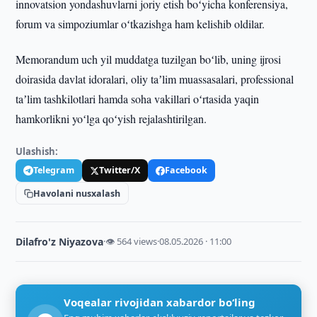
innovatsion yondashuvlarni joriy etish boʻyicha konferensiya,
forum va simpoziumlar oʻtkazishga ham kelishib oldilar.
Memorandum uch yil muddatga tuzilgan boʻlib, uning ijrosi
doirasida davlat idoralari, oliy taʼlim muassasalari, professional
taʼlim tashkilotlari hamda soha vakillari oʻrtasida yaqin
hamkorlikni yoʻlga qoʻyish rejalashtirilgan.
Ulashish:
Telegram
Twitter/X
Facebook
Havolani nusxalash
Dilafro'z Niyazova
·
👁 564 views
·
08.05.2026 · 11:00
Voqealar rivojidan xabardor bo‘ling