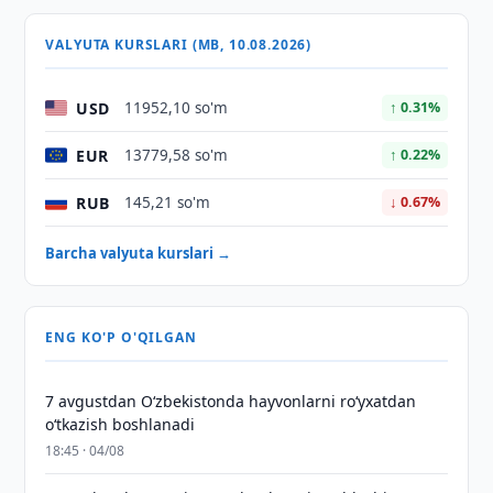
VALYUTA KURSLARI (MB, 10.08.2026)
USD
11952,10 so'm
↑ 0.31%
EUR
13779,58 so'm
↑ 0.22%
RUB
145,21 so'm
↓ 0.67%
Barcha valyuta kurslari →
ENG KO'P O'QILGAN
7 avgustdan O‘zbekistonda hayvonlarni ro‘yxatdan
o‘tkazish boshlanadi
18:45 · 04/08