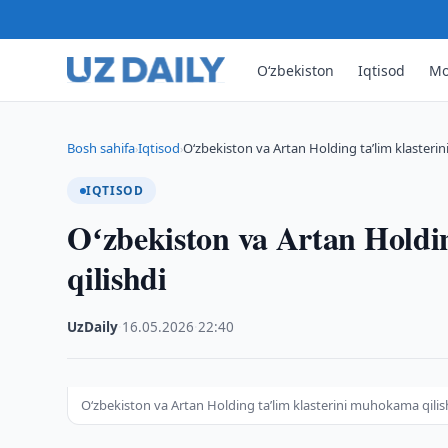
O‘zbekiston
Iqtisod
Mo
Bosh sahifa
Iqtisod
Oʻzbekiston va Artan Holding taʼlim klasteri
›
›
IQTISOD
Oʻzbekiston va Artan Holdi
qilishdi
UzDaily
·
16.05.2026
·
22:40
Oʻzbekiston va Artan Holding taʼlim klasterini muhokama qilis