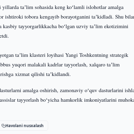
yillarda taʼlim sohasida keng koʻlamli islohotlar amalga
or ishtiroki tobora kengayib borayotganini taʼkidladi. Shu bila
a kasbiy tayyorgarlikkacha boʻlgan uzviy taʼlim ekotizimini
etdi.
otgan taʼlim klasteri loyihasi Yangi Toshkentning strategik
bbus yuqori malakali kadrlar tayyorlash, xalqaro taʼlim
irishga xizmat qilishi taʼkidlandi.
asturlarni amalga oshirish, zamonaviy oʻquv dasturlarini ishl
assislar tayyorlash boʻyicha hamkorlik imkoniyatlarini muho
Havolani nusxalash