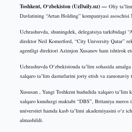
Toshkent, O‘zbekiston (UzDaily.uz) —
Oliy taʼli
Davlatining “Artan Holding” kompaniyasi asoschisi N
Uchrashuvda, shuningdek, delegatsiya tarkibidagi “A
direktor Neil Komerford, “City University Qatar” re
agentligi direktori Azimjon Xusanov ham ishtirok et
Uchrashuvda Oʻzbekistonda taʼlim sohasida amalga osh
xalqaro taʼlim dasturlarini joriy etish va zamonaviy
Xususan , Yangi Toshkent hududida xalqaro taʼlim kla
xalqaro kunduzgi maktabi “DBS”, Britaniya meros i
universitet hamda kasb taʼlimi akademiyasini oʻz ich
almashildi.