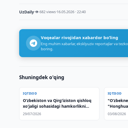
UzDaily
·
👁 682 views
·
16.05.2026 · 22:40
Voqealar rivojidan xabardor bo‘ling
Eng muhim xabarlar, eksklyuziv reportajlar va tezko
boring.
Shuningdek o'qing
IQTISOD
IQTISOD
Oʻzbekiston va Qirgʻiziston qishloq
"O‘zbekne
xoʻjaligi sohasidagi hamkorlikni
"Honghua 
kengaytirmoqda
dastgohlar
29/07/2026
03/08/2026
ko‘zdan ke