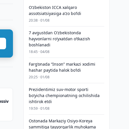
O‘zbekiston ICCA xalqaro
assotsiatsiyasiga aʼzo bo‘ldi
20:38 · 01/08
7 avgustdan O‘zbekistonda
hayvonlarni ro‘yxatdan o‘tkazish
boshlanadi
18:45 · 04/08
Farg‘onada “Inson” markazi xodimi
hashar paytida halok bo‘ldi
20:25 · 01/08
Prezidentimiz suv-motor sporti
bo‘yicha chempionatning ochilishida
essiv
ishtirok etdi
19:59 · 01/08
Ostonada Markaziy Osiyo-Koreya
sammitiga tayyorgarlik muhokama