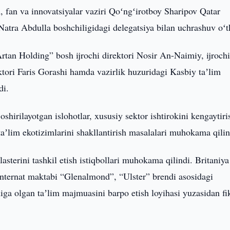
m, fan va innovatsiyalar vaziri Qoʻngʻirotboy Sharipov Qatar
atra Abdulla boshchiligidagi delegatsiya bilan uchrashuv oʻt
rtan Holding” bosh ijrochi direktori Nosir An-Naimiy, ijroch
ktori Faris Gorashi hamda vazirlik huzuridagi Kasbiy taʼlim
di.
irilayotgan islohotlar, xususiy sektor ishtirokini kengaytiri
 taʼlim ekotizimlarini shakllantirish masalalari muhokama qilin
sterini tashkil etish istiqbollari muhokama qilindi. Britaniya
nternat maktabi “Glenalmond”, “Ulster” brendi asosidagi
iga olgan taʼlim majmuasini barpo etish loyihasi yuzasidan fi