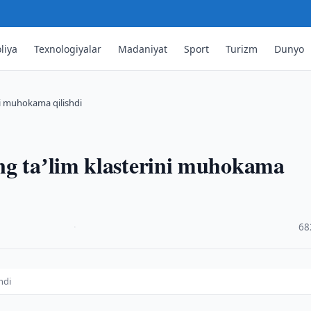
liya
Texnologiyalar
Madaniyat
Sport
Turizm
Dunyo
ni muhokama qilishdi
ng taʼlim klasterini muhokama
·
68
hdi