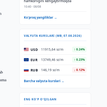
hamkorligini kengaytirmoqda
10:40 · 08/08
n
Ko'proq yangiliklar →
VALYUTA KURSLARI (MB, 07.08.2026)
USD
11915,64 so'm
↑ 0.24%
EUR
13749,46 so'm
↑ 0.23%
RUB
146,19 so'm
↓ 0.12%
ab
kama
Barcha valyuta kurslari →
ENG KO'P O'QILGAN