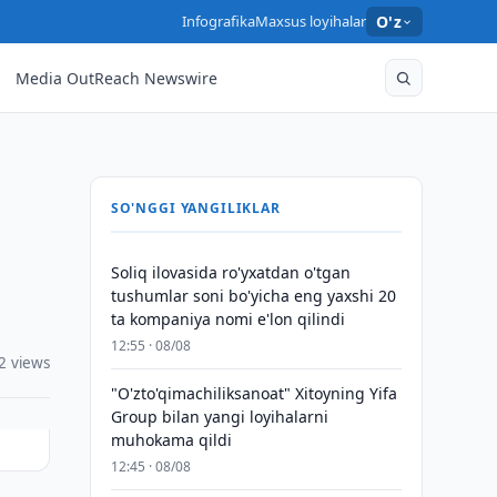
Infografika
Maxsus loyihalar
O'z
Media OutReach Newswire
SO'NGGI YANGILIKLAR
Soliq ilovasida ro'yxatdan o'tgan
tushumlar soni bo'yicha eng yaxshi 20
ta kompaniya nomi e'lon qilindi
12:55 · 08/08
2 views
"O'zto'qimachiliksanoat" Xitoyning Yifa
Group bilan yangi loyihalarni
muhokama qildi
12:45 · 08/08