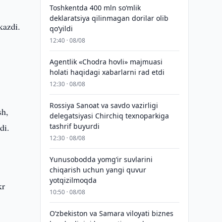
Toshkentda 400 mln so‘mlik
deklaratsiya qilinmagan dorilar olib
kazdi.
qo‘yildi
12:40 · 08/08
i
Agentlik «Chodra hovli» majmuasi
holati haqidagi xabarlarni rad etdi
12:30 · 08/08
Rossiya Sanoat va savdo vazirligi
sh,
delegatsiyasi Chirchiq texnoparkiga
di.
tashrif buyurdi
12:30 · 08/08
Yunusobodda yomg‘ir suvlarini
chiqarish uchun yangi quvur
yotqizilmoqda
kr
10:50 · 08/08
Oʻzbekiston va Samara viloyati biznes