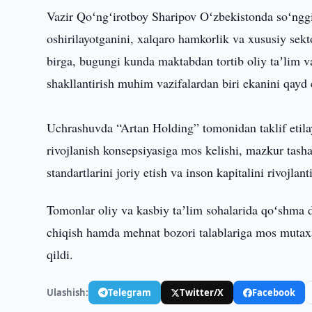
Vazir Qoʻngʻirotboy Sharipov Oʻzbekistonda soʻnggi 
oshirilayotganini, xalqaro hamkorlik va xususiy sekt
birga, bugungi kunda maktabdan tortib oliy taʼlim v
shakllantirish muhim vazifalardan biri ekanini qayd 
Uchrashuvda “Artan Holding” tomonidan taklif etilay
rivojlanish konsepsiyasiga mos kelishi, mazkur tasha
standartlarini joriy etish va inson kapitalini rivojlant
Tomonlar oliy va kasbiy taʼlim sohalarida qoʻshma d
chiqish hamda mehnat bozori talablariga mos mutax
qildi.
Ulashish:
Telegram
Twitter/X
Facebook