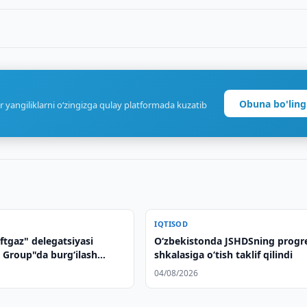
Obuna bo'ling
r yangiliklarni o‘zingizga qulay platformada kuzatib
IQTISOD
ftgaz" delegatsiyasi
O‘zbekistonda JSHDSning progr
Group"da burg‘ilash
shkalasiga o‘tish taklif qilindi
i tayyorlanish jarayonini
04/08/2026
chirdi