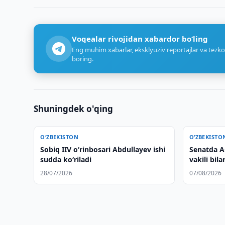
Voqealar rivojidan xabardor bo‘ling
Eng muhim xabarlar, eksklyuziv reportajlar va tezko
boring.
Shuningdek o'qing
O‘ZBEKISTON
O‘ZBEKISTO
Sobiq IIV o‘rinbosari Abdullayev ishi
Senatda A
sudda ko‘riladi
vakili bil
28/07/2026
07/08/2026