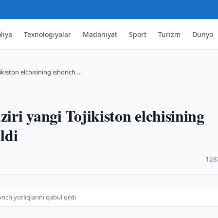
liya
Texnologiyalar
Madaniyat
Sport
Turizm
Dunyo
jikiston elchisining ishonch …
iri yangi Tojikiston elchisining
ldi
·
128
onch yorliqlarini qabul qildi