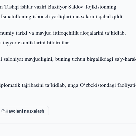
n Tashqi ishlar vaziri Baxtiyor Saidov Tojikistonning
Ismatulloning ishonch yorliqlari nusxalarini qabul qildi.
iy tarixi va mavjud ittifoqchilik aloqalarini taʼkidlab,
ayyor ekanliklarini bildirdilar.
 salohiyat mavjudligini, buning uchun birgalikdagi sa'y-harak
plomatik tajribasini taʼkidlab, unga Oʻzbekistondagi faoliyat
Havolani nusxalash