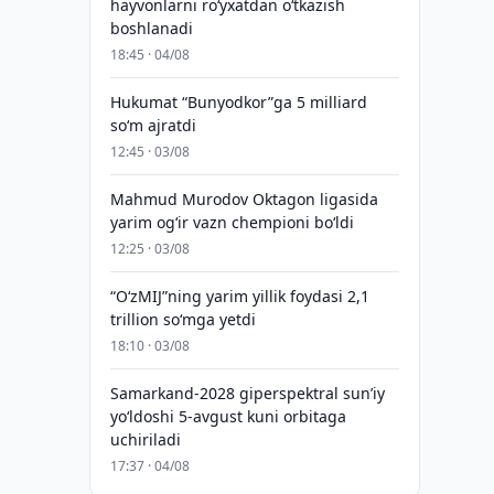
hayvonlarni ro‘yxatdan o‘tkazish
boshlanadi
18:45 · 04/08
Hukumat “Bunyodkor”ga 5 milliard
so‘m ajratdi
12:45 · 03/08
Mahmud Murodov Oktagon ligasida
yarim og‘ir vazn chempioni bo‘ldi
12:25 · 03/08
“O‘zMIJ”ning yarim yillik foydasi 2,1
trillion so‘mga yetdi
18:10 · 03/08
Samarkand-2028 giperspektral sun’iy
yo‘ldoshi 5-avgust kuni orbitaga
uchiriladi
17:37 · 04/08