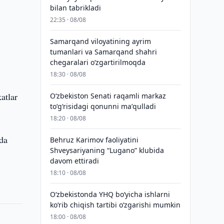
bilan tabrikladi
22:35 · 08/08
Samarqand viloyatining ayrim
tumanlari va Samarqand shahri
chegaralari oʻzgartirilmoqda
18:30 · 08/08
atlar
Oʻzbekiston Senati raqamli markaz
toʻgʻrisidagi qonunni maʼqulladi
18:20 · 08/08
ida
Behruz Karimov faoliyatini
Shveysariyaning “Lugano” klubida
davom ettiradi
18:10 · 08/08
O‘zbekistonda YHQ bo‘yicha ishlarni
ko‘rib chiqish tartibi o‘zgarishi mumkin
18:00 · 08/08