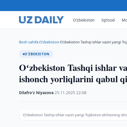
O‘zbekiston
Iqtisod
Mo
Bosh sahifa
O‘zbekiston
Oʻzbekiston Tashqi ishlar vaziri yangi To
›
›
O‘ZBEKISTON
Oʻzbekiston Tashqi ishlar vaz
ishonch yorliqlarini qabul qi
Dilafro'z Niyazova
·
25.11.2025
·
22:08
Oʻzbekiston Tashqi ishlar vaziri yangi Tojikiston elchisining ish