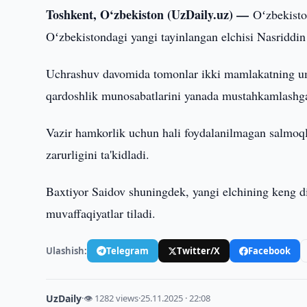
Toshkent, O‘zbekiston (UzDaily.uz) —
Oʻzbekisto
Oʻzbekistondagi yangi tayinlangan elchisi Nasriddin 
Uchrashuv davomida tomonlar ikki mamlakatning umum
qardoshlik munosabatlarini yanada mustahkamlashga t
Vazir hamkorlik uchun hali foydalanilmagan salmoqli
zarurligini ta'kidladi.
Baxtiyor Saidov shuningdek, yangi elchining keng di
muvaffaqiyatlar tiladi.
Ulashish:
Telegram
Twitter/X
Facebook
UzDaily
·
👁 1282 views
·
25.11.2025 · 22:08