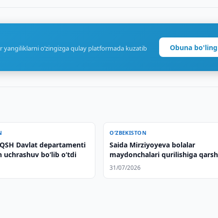
Obuna bo'ling
r yangiliklarni o‘zingizga qulay platformada kuzatib
N
O‘ZBEKISTON
QSH Davlat departamenti
Saida Mirziyoyeva bolalar
an uchrashuv boʻlib oʻtdi
maydonchalari qurilishiga qarsh
chiqdi
31/07/2026