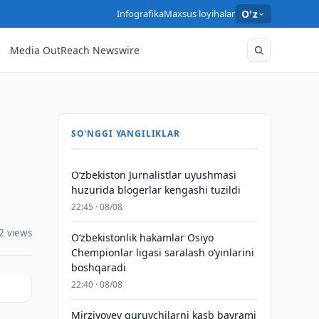
Infografika
Maxsus loyihalar
O'z
Media OutReach Newswire
SO'NGGI YANGILIKLAR
O‘zbekiston Jurnalistlar uyushmasi
huzurida blogerlar kengashi tuzildi
22:45 · 08/08
2 views
O‘zbekistonlik hakamlar Osiyo
Chempionlar ligasi saralash o‘yinlarini
boshqaradi
22:40 · 08/08
Mirziyoyev quruvchilarni kasb bayrami