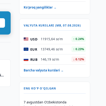
Ko'proq yangiliklar →
VALYUTA KURSLARI (MB, 07.08.2026)
USD
11915,64 so'm
↑ 0.24%
EUR
13749,46 so'm
↑ 0.23%
RUB
146,19 so'm
↓ 0.12%
Barcha valyuta kurslari →
i
ENG KO'P O'QILGAN
7 avgustdan O‘zbekistonda