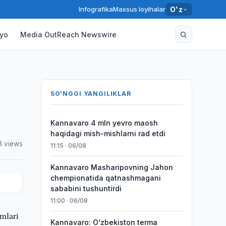
Infografika
Maxsus loyihalar
O'z
yo
Media OutReach Newswire
SO'NGGI YANGILIKLAR
Kannavaro 4 mln yevro maosh
haqidagi mish-mishlarni rad etdi
3 views
11:15 · 06/08
Kannavaro Masharipovning Jahon
chempionatida qatnashmagani
sababini tushuntirdi
11:00 · 06/08
mlari
Kannavaro: O‘zbekiston terma