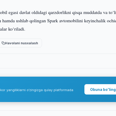
obil egasi davlat oldidagi qarzdorlikni qisqa muddatda va to‘l
 hamda ushlab qolingan Spark avtomobilini keyinchalik ochi
lar ko‘riladi.
Havolani nusxalash
Obuna bo'ling
kor yangiliklarni o‘zingizga qulay platformada