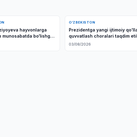
ON
O‘ZBEKISTON
ziyoyeva hayvonlarga
Prezidentga yangi ijtimoiy qoʻll
n munosabatda bo‘lishga
quvvatlash choralari taqdim eti
6
03/08/2026