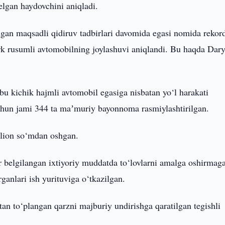
elgan haydovchini aniqladi.
lgan maqsadli qidiruv tadbirlari davomida egasi nomida rekor
rk rusumli avtomobilning joylashuvi aniqlandi. Bu haqda Dar
hbu kichik hajmli avtomobil egasiga nisbatan yo‘l harakati
chun jami 344 ta maʼmuriy bayonnoma rasmiylashtirilgan.
llion so‘mdan oshgan.
r belgilangan ixtiyoriy muddatda to‘lovlarni amalga oshirmag
rganlari ish yurituviga o‘tkazilgan.
tan to‘plangan qarzni majburiy undirishga qaratilgan tegishli