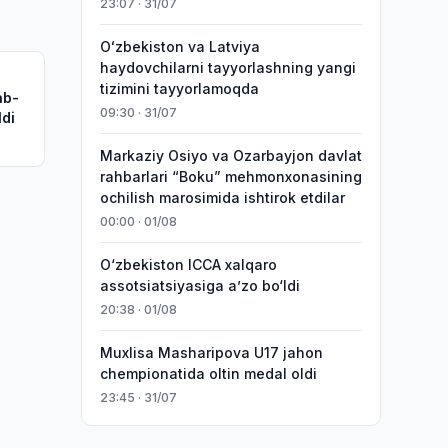
23:07 · 31/07
Oʻzbekiston va Latviya
haydovchilarni tayyorlashning yangi
tizimini tayyorlamoqda
ab-
09:30 · 31/07
ldi
Markaziy Osiyo va Ozarbayjon davlat
rahbarlari “Boku” mehmonxonasining
ochilish marosimida ishtirok etdilar
00:00 · 01/08
O‘zbekiston ICCA xalqaro
assotsiatsiyasiga aʼzo bo‘ldi
20:38 · 01/08
Muxlisa Masharipova U17 jahon
chempionatida oltin medal oldi
23:45 · 31/07