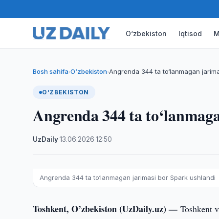
O‘zbekiston
Iqtisod
M
Bosh sahifa
O‘zbekiston
Angrenda 344 ta to‘lanmagan jarima
›
›
O‘ZBEKISTON
Angrenda 344 ta to‘lanmaga
UzDaily
·
13.06.2026
·
12:50
Angrenda 344 ta to‘lanmagan jarimasi bor Spark ushlandi
Toshkent, O’zbekiston (UzDaily.uz) —
Toshkent v