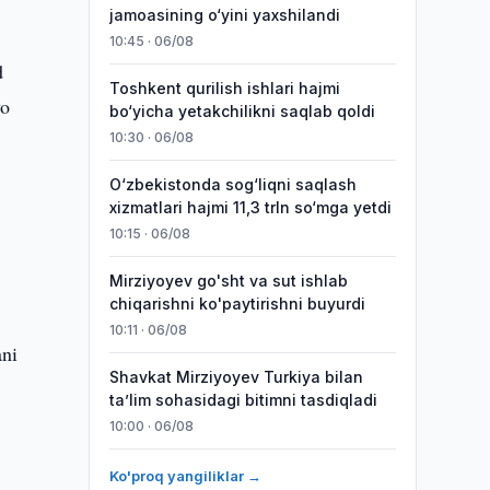
jamoasining o‘yini yaxshilandi
10:45 · 06/08
d
Toshkent qurilish ishlari hajmi
yo
bo‘yicha yetakchilikni saqlab qoldi
10:30 · 06/08
O‘zbekistonda sog‘liqni saqlash
xizmatlari hajmi 11,3 trln so‘mga yetdi
10:15 · 06/08
Mirziyoyev go'sht va sut ishlab
chiqarishni ko'paytirishni buyurdi
10:11 · 06/08
ani
Shavkat Mirziyoyev Turkiya bilan
taʼlim sohasidagi bitimni tasdiqladi
10:00 · 06/08
Ko'proq yangiliklar →