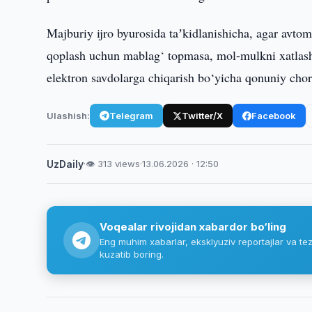
Majburiy ijro byurosida taʼkidlanishicha, agar avtom
qoplash uchun mablag‘ topmasa, mol-mulkni xatlash
elektron savdolarga chiqarish bo‘yicha qonuniy chora
Ulashish:
Telegram
Twitter/X
Facebook
UzDaily
·
👁 313 views
·
13.06.2026 · 12:50
Voqealar rivojidan xabardor bo‘ling
Eng muhim xabarlar, eksklyuziv reportajlar va tez
kuzatib boring.