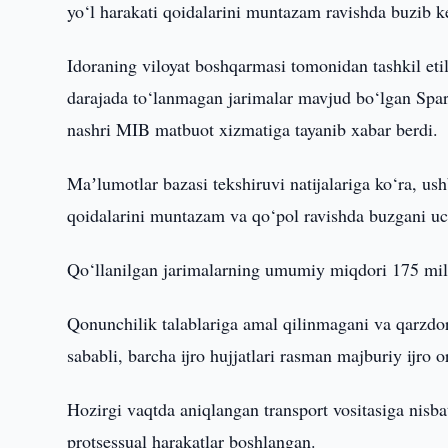
yo‘l harakati qoidalarini muntazam ravishda buzib k
Idoraning viloyat boshqarmasi tomonidan tashkil eti
darajada to‘lanmagan jarimalar mavjud bo‘lgan Spa
nashri MIB matbuot xizmatiga tayanib xabar berdi.
Maʼlumotlar bazasi tekshiruvi natijalariga ko‘ra, us
qoidalarini muntazam va qo‘pol ravishda buzgani u
Qo‘llanilgan jarimalarning umumiy miqdori 175 mi
Qonunchilik talablariga amal qilinmagani va qarzdo
sababli, barcha ijro hujjatlari rasman majburiy ijro o
Hozirgi vaqtda aniqlangan transport vositasiga nisba
protsessual harakatlar boshlangan.