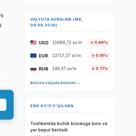
iq
VALYUTA KURSLARI (MB,
q
06.08.2026)
USD
11886,72 so'm
↓ 0.46%
EUR
13717,27 so'm
↓ 0.19%
RUB
146,37 so'm
↓ 0.71%
Barcha valyuta kurslari →
ENG KO'P O'QILGAN
Toshkentda kichik biznesga bino va
yer bepul beriladi