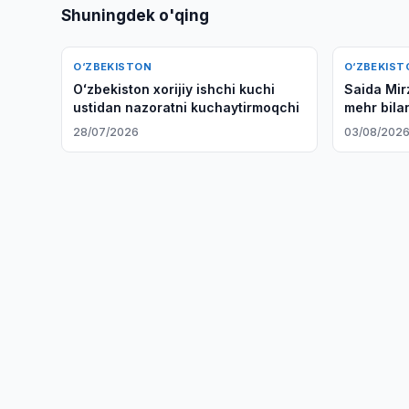
Shuningdek o'qing
O‘ZBEKISTON
O‘ZBEKIST
Oʻzbekiston xorijiy ishchi kuchi
Saida Mir
ustidan nazoratni kuchaytirmoqchi
mehr bila
chaqirdi
28/07/2026
03/08/202