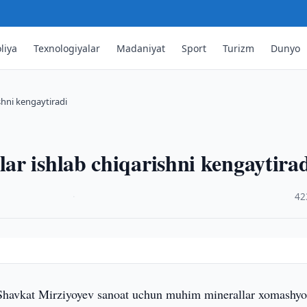
liya
Texnologiyalar
Madaniyat
Sport
Turizm
Dunyo
shni kengaytiradi
r ishlab chiqarishni kengaytira
·
42
Shavkat Mirziyoyev sanoat uchun muhim minerallar xomashy