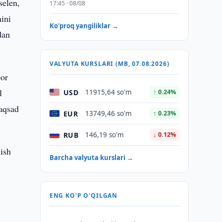
selen,
17:45 · 08/08
nini
Ko'proq yangiliklar →
dan
VALYUTA KURSLARI (MB, 07.08.2026)
bor
l
USD
11915,64 so'm
↑ 0.24%
maqsad
EUR
13749,46 so'm
↑ 0.23%
RUB
146,19 so'm
↓ 0.12%
ish
Barcha valyuta kurslari →
ENG KO'P O'QILGAN