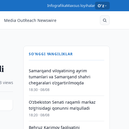
Infografika
Maxsus loyihalar
O'z
Media OutReach Newswire
SO'NGGI YANGILIKLAR
di
Samarqand viloyatining ayrim
tumanlari va Samarqand shahri
3 views
chegaralari oʻzgartirilmoqda
18:30 · 08/08
Oʻzbekiston Senati raqamli markaz
toʻgʻrisidagi qonunni maʼqulladi
18:20 · 08/08
o
Behruz Karimov faoliyatini