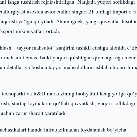
ani ishga tushirish rejalashtirilgan. Natijada yuqori soflikdagi 
tallurgiyasi asosida avtodetallar singari 21 turdagi import oʻr
hiqarish yoʻlga qoʻyiladi. Shuningdek, yangi quvvatlar hisobi
eksport imkoniyatlari ortadi.
ash – tayyor mahsulot” zanjirini tashkil etishga alohida eʼti
yor mahsulot emas, balki yuqori qoʻshilgan qiymatga ega metal
chun detallar va boshqa tayyor mahsulotlarni ishlab chiqarish 
 texnoparki va R&D markazining faoliyatini keng yoʻlga qoʻy
rish, startap loyihalarni qoʻllab-quvvatlash, yuqori soflikdagi
uchun zarur sharoit yaratiladi.
 uchastkalari hamda infratuzilmadan foydalanish boʻyicha