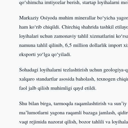
qoʻshimcha imtiyozlar berish, startap loyihalarni moli
Markaziy Osiyoda muhim minerallar boʻyicha yagona 
ham koʻrib chiqildi. Chirchiq shahrida tashkil etilay
loyihalari uchun zamonaviy tahlil xizmatlarini koʻrs
namuna tahlil qilinib, 6,5 million dollarlik import xi
eksporti yoʻlga qoʻyiladi.
Sohadagi loyihalarni tezlashtirish uchun geologiya-qi
xalqaro standartlar asosida baholash, texnogen chiqin
faol jalb qilish muhimligi qayd etildi.
Shu bilan birga, tarmoqda raqamlashtirish va sunʼiy i
maʼlumotlarni yagona raqamli bazaga jamlash, qidiruv
vaqt rejimida nazorat qilish, bozor tahlili va loyiha