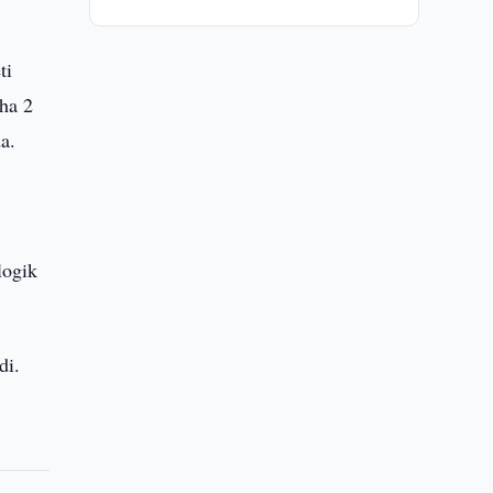
ti
cha 2
a.
logik
di.