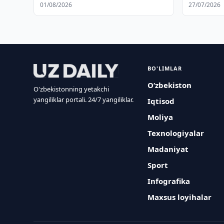
01/08/2026
27/07/2026
BO'LIMLAR
O‘zbekiston
O'zbekistonning yetakchi
yangiliklar portali. 24/7 yangiliklar.
Iqtisod
Moliya
Texnologiyalar
Madaniyat
Sport
Infografika
Maxsus loyihalar