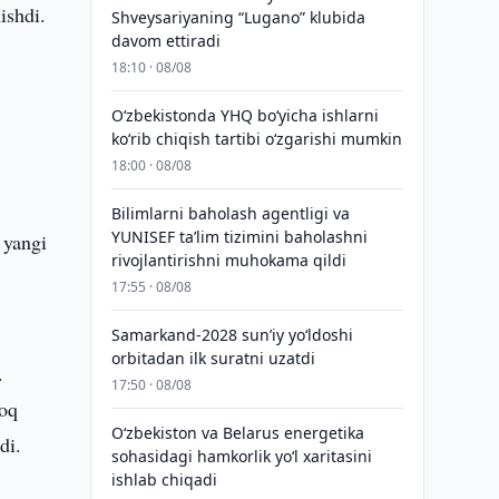
ishdi.
Shveysariyaning “Lugano” klubida
davom ettiradi
18:10 · 08/08
O‘zbekistonda YHQ bo‘yicha ishlarni
ko‘rib chiqish tartibi o‘zgarishi mumkin
18:00 · 08/08
Bilimlarni baholash agentligi va
YUNISEF taʼlim tizimini baholashni
 yangi
rivojlantirishni muhokama qildi
17:55 · 08/08
Samarkand-2028 sunʼiy yo‘ldoshi
orbitadan ilk suratni uzatdi
.
17:50 · 08/08
moq
Oʻzbekiston va Belarus energetika
di.
sohasidagi hamkorlik yoʻl xaritasini
ishlab chiqadi