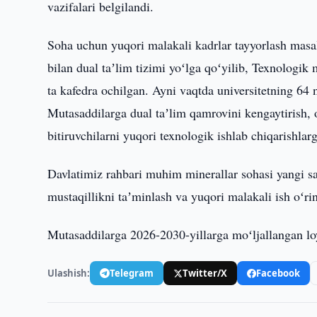
vazifalari belgilandi.
Soha uchun yuqori malakali kadrlar tayyorlash masala
bilan dual taʼlim tizimi yoʻlga qoʻyilib, Texnologik
ta kafedra ochilgan. Ayni vaqtda universitetning 64 
Mutasaddilarga dual taʼlim qamrovini kengaytirish, o
bitiruvchilarni yuqori texnologik ishlab chiqarishlarg
Davlatimiz rahbari muhim minerallar sohasi yangi san
mustaqillikni taʼminlash va yuqori malakali ish oʻrin
Mutasaddilarga 2026-2030-yillarga moʻljallangan loyih
Ulashish:
Telegram
Twitter/X
Facebook