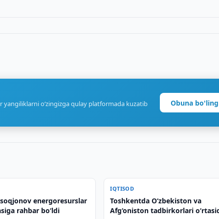
Obuna bo'ling
r yangiliklarni o‘zingizga qulay platformada kuzatib
IQTISOD
soqjonov energoresurslar
Toshkentda O‘zbekiston va
siga rahbar bo‘ldi
Afg‘oniston tadbirkorlari o‘rtasi