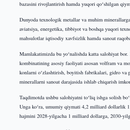
bazasini rivojlantirish hamda yuqori qoʻshilgan qiym
Dunyoda texnologik metallar va muhim minerallarga 
aviatsiya, energetika, tibbiyot va boshqa yuqori te
mahsulotlar iqtisodiy xavfsizlik hamda sanoat raq
Mamlakatimizda bu yoʻnalishda katta salohiyat bor. 
kombinatining asosiy faoliyati asosan volfram va mo
konlarni oʻzlashtirish, boyitish fabrikalari, gidro v
minerallarni sanoat darajasida ishlab chiqarish imko
Taqdimotda ushbu salohiyatni toʻliq ishga solish boʻ
Unga koʻra, umumiy qiymati 4,2 milliard dollarlik 1
hajmini 2028-yilgacha 1 milliard dollarga, 2030-yilg