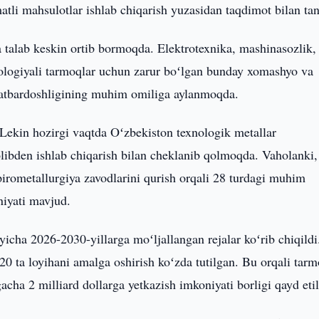
atli mahsulotlar ishlab chiqarish yuzasidan taqdimot bilan tan
talab keskin ortib bormoqda. Elektrotexnika, mashinasozlik,
xnologiyali tarmoqlar uchun zarur boʻlgan bunday xomashyo va
obatbardoshligining muhim omiliga aylanmoqda.
Lekin hozirgi vaqtda Oʻzbekiston texnologik metallar
libden ishlab chiqarish bilan cheklanib qolmoqda. Vaholanki,
a pirometallurgiya zavodlarini qurish orqali 28 turdagi muhim
niyati mavjud.
yicha 2026-2030-yillarga moʻljallangan rejalar koʻrib chiqildi
20 ta loyihani amalga oshirish koʻzda tutilgan. Bu orqali tar
acha 2 milliard dollarga yetkazish imkoniyati borligi qayd etil