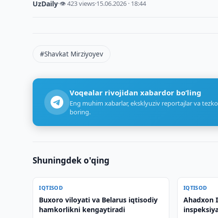
UzDaily
·
👁 423 views
·
15.06.2026 · 18:44
#Shavkat Mirziyoyev
Voqealar rivojidan xabardor bo‘ling
Eng muhim xabarlar, eksklyuziv reportajlar va tezko
boring.
Shuningdek o'qing
IQTISOD
IQTISOD
Buxoro viloyati va Belarus iqtisodiy
Ahadxon I
hamkorlikni kengaytiradi
inspeksiya