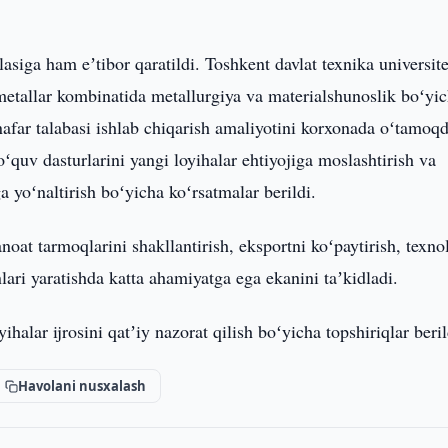
siga ham eʼtibor qaratildi. Toshkent davlat texnika universite
 metallar kombinatida metallurgiya va materialshunoslik boʻyi
nafar talabasi ishlab chiqarish amaliyotini korxonada oʻtamoqd
ʻquv dasturlarini yangi loyihalar ehtiyojiga moslashtirish va
a yoʻnaltirish boʻyicha koʻrsatmalar berildi.
oat tarmoqlarini shakllantirish, eksportni koʻpaytirish, texno
lari yaratishda katta ahamiyatga ega ekanini taʼkidladi.
alar ijrosini qatʼiy nazorat qilish boʻyicha topshiriqlar beril
Havolani nusxalash