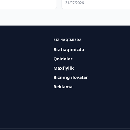
hamkorlik aloqalari
31/07/2026
kengaytirilmoqda
BIZ HAQIMIZDA
Biz haqimizda
Qoidalar
Maxfiylik
Bizning ilovalar
Reklama