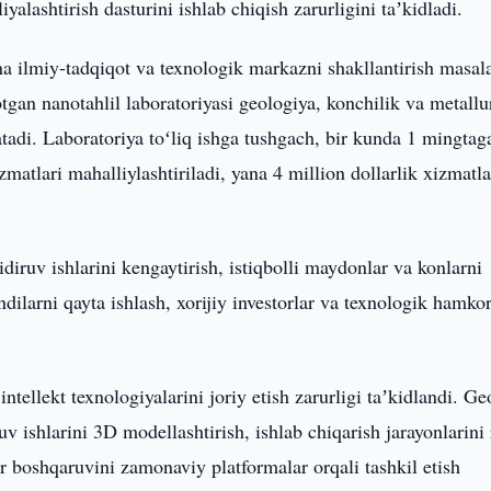
yalashtirish dasturini ishlab chiqish zarurligini taʼkidladi.
ilmiy-tadqiqot va texnologik markazni shakllantirish masala
otgan nanotahlil laboratoriyasi geologiya, konchilik va metallu
atadi. Laboratoriya toʻliq ishga tushgach, bir kunda 1 mingta
zmatlari mahalliylashtiriladi, yana 4 million dollarlik xizmatla
diruv ishlarini kengaytirish, istiqbolli maydonlar va konlarni
dilarni qayta ishlash, xorijiy investorlar va texnologik hamkor
ntellekt texnologiyalarini joriy etish zarurligi taʼkidlandi. Ge
 ishlarini 3D modellashtirish, ishlab chiqarish jarayonlarini 
lar boshqaruvini zamonaviy platformalar orqali tashkil etish