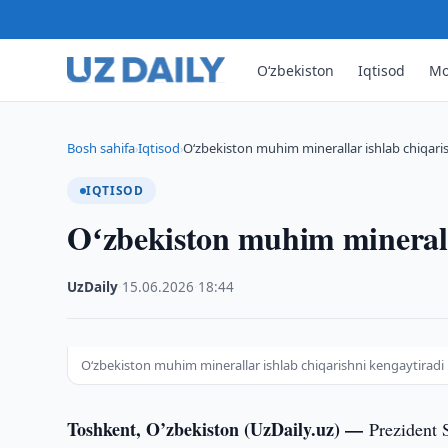
O‘zbekiston
Iqtisod
Mo
Bosh sahifa
Iqtisod
Oʻzbekiston muhim minerallar ishlab chiqari
›
›
IQTISOD
Oʻzbekiston muhim mineralla
UzDaily
·
15.06.2026
·
18:44
Oʻzbekiston muhim minerallar ishlab chiqarishni kengaytiradi
Toshkent, O’zbekiston (UzDaily.uz) —
Prezident 