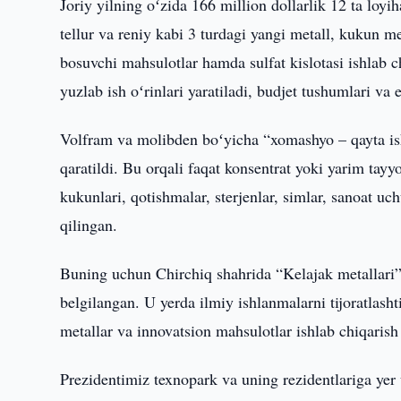
Joriy yilning oʻzida 166 million dollarlik 12 ta loyih
tellur va reniy kabi 3 turdagi yangi metall, kukun me
bosuvchi mahsulotlar hamda sulfat kislotasi ishlab c
yuzlab ish oʻrinlari yaratiladi, budjet tushumlari va 
Volfram va molibden boʻyicha “xomashyo – qayta ishl
qaratildi. Bu orqali faqat konsentrat yoki yarim tay
kukunlari, qotishmalar, sterjenlar, simlar, sanoat u
qilingan.
Buning uchun Chirchiq shahrida “Kelajak metallari”
belgilangan. U yerda ilmiy ishlanmalarni tijoratlashti
metallar va innovatsion mahsulotlar ishlab chiqarish 
Prezidentimiz texnopark va uning rezidentlariga yer