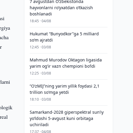
7 avgustdan O‘zbekistonda
hayvonlarni ro‘yxatdan o‘tkazish
boshlanadi
si
18:45 · 04/08
rgiya
Hukumat “Bunyodkor”ga 5 milliard
gacha
so‘m ajratdi
r
12:45 · 03/08
Mahmud Murodov Oktagon ligasida
yarim og‘ir vazn chempioni bo‘ldi
12:25 · 03/08
larni
“O‘zMIJ”ning yarim yillik foydasi 2,1
trillion so‘mga yetdi
18:10 · 03/08
ologik
Samarkand-2028 giperspektral sun’iy
real
yo‘ldoshi 5-avgust kuni orbitaga
uchiriladi
17:37 · 04/08