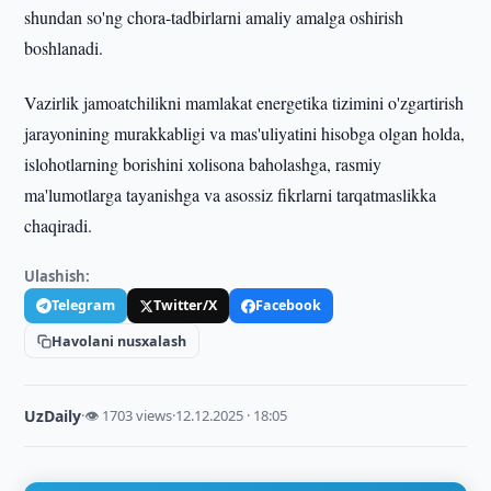
shundan so'ng chora-tadbirlarni amaliy amalga oshirish
boshlanadi.
Vazirlik jamoatchilikni mamlakat energetika tizimini o'zgartirish
jarayonining murakkabligi va mas'uliyatini hisobga olgan holda,
islohotlarning borishini xolisona baholashga, rasmiy
ma'lumotlarga tayanishga va asossiz fikrlarni tarqatmaslikka
chaqiradi.
Ulashish:
Telegram
Twitter/X
Facebook
Havolani nusxalash
UzDaily
·
👁 1703 views
·
12.12.2025 · 18:05