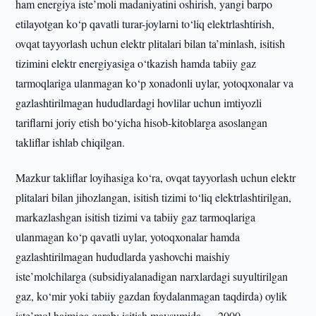
ham energiya iste’moli madaniyatini oshirish, yangi barpo
etilayotgan ko‘p qavatli turar-joylarni to‘liq elektrlashtirish,
ovqat tayyorlash uchun elektr plitalari bilan ta’minlash, isitish
tizimini elektr energiyasiga o‘tkazish hamda tabiiy gaz
tarmoqlariga ulanmagan ko‘p xonadonli uylar, yotoqxonalar va
gazlashtirilmagan hududlardagi hovlilar uchun imtiyozli
tariflarni joriy etish bo‘yicha hisob-kitoblarga asoslangan
takliflar ishlab chiqilgan.
Mazkur takliflar loyihasiga ko‘ra, ovqat tayyorlash uchun elektr
plitalari bilan jihozlangan, isitish tizimi to‘liq elektrlashtirilgan,
markazlashgan isitish tizimi va tabiiy gaz tarmoqlariga
ulanmagan ko‘p qavatli uylar, yotoqxonalar hamda
gazlashtirilmagan hududlarda yashovchi maishiy
iste’molchilarga (subsidiyalanadigan narxlardagi suyultirilgan
gaz, ko‘mir yoki tabiiy gazdan foydalanmagan taqdirda) oylik
iste’mol hajmiga qarab: isitish mavsumida — 2000