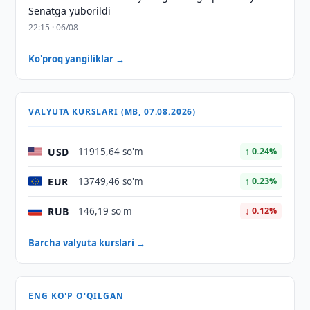
Senatga yuborildi
22:15 · 06/08
Ko'proq yangiliklar →
VALYUTA KURSLARI (MB, 07.08.2026)
USD
11915,64 so'm
↑ 0.24%
EUR
13749,46 so'm
↑ 0.23%
RUB
146,19 so'm
↓ 0.12%
Barcha valyuta kurslari →
ENG KO'P O'QILGAN