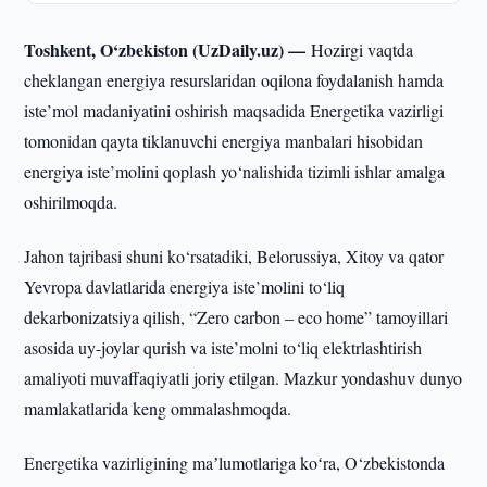
Toshkent, O‘zbekiston (UzDaily.uz) —
Hozirgi vaqtda
cheklangan energiya resurslaridan oqilona foydalanish hamda
iste’mol madaniyatini oshirish maqsadida Energetika vazirligi
tomonidan qayta tiklanuvchi energiya manbalari hisobidan
energiya iste’molini qoplash yo‘nalishida tizimli ishlar amalga
oshirilmoqda.
Jahon tajribasi shuni ko‘rsatadiki, Belorussiya, Xitoy va qator
Yevropa davlatlarida energiya iste’molini to‘liq
dekarbonizatsiya qilish, “Zero carbon – eco home” tamoyillari
asosida uy-joylar qurish va iste’molni to‘liq elektrlashtirish
amaliyoti muvaffaqiyatli joriy etilgan. Mazkur yondashuv dunyo
mamlakatlarida keng ommalashmoqda.
Energetika vazirligining maʼlumotlariga koʻra, O‘zbekistonda