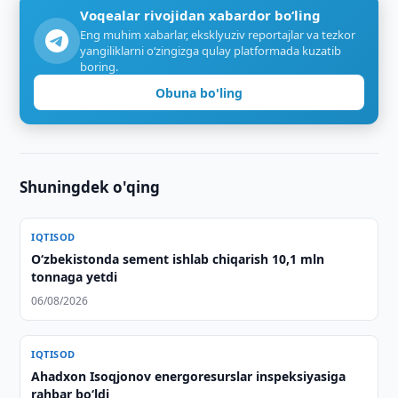
Voqealar rivojidan xabardor bo‘ling
Eng muhim xabarlar, eksklyuziv reportajlar va tezkor
yangiliklarni o‘zingizga qulay platformada kuzatib
boring.
Obuna bo'ling
Shuningdek o'qing
IQTISOD
O‘zbekistonda sement ishlab chiqarish 10,1 mln
tonnaga yetdi
06/08/2026
IQTISOD
Ahadxon Isoqjonov energoresurslar inspeksiyasiga
rahbar bo‘ldi