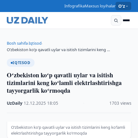
Infografika
Maxsus loyihalar
O'z
Bosh sahifa
Iqtisod
›
›
Oʻzbekiston koʻp qavatli uylar va isitish tizimlarini keng …
IQTISOD
Oʻzbekiston koʻp qavatli uylar va isitish
tizimlarini keng koʻlamli elektrlashtirishga
tayyorgarlik koʻrmoqda
UzDaily
·
12.12.2025
·
18:05
·
1703 views
Oʻzbekiston koʻp qavatli uylar va isitish tizimlarini keng koʻlamli
elektrlashtirishga tayyorgarlik koʻrmoqda