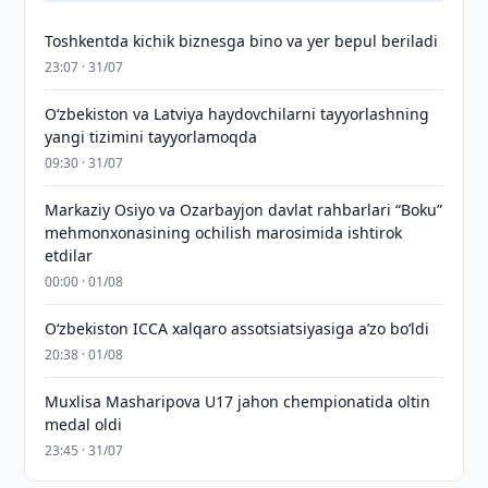
Toshkentda kichik biznesga bino va yer bepul beriladi
23:07 · 31/07
Oʻzbekiston va Latviya haydovchilarni tayyorlashning
yangi tizimini tayyorlamoqda
09:30 · 31/07
Markaziy Osiyo va Ozarbayjon davlat rahbarlari “Boku”
mehmonxonasining ochilish marosimida ishtirok
etdilar
00:00 · 01/08
O‘zbekiston ICCA xalqaro assotsiatsiyasiga aʼzo bo‘ldi
20:38 · 01/08
Muxlisa Masharipova U17 jahon chempionatida oltin
medal oldi
23:45 · 31/07