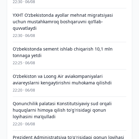
22:30 · 06/08
YXHT O‘zbekistonda ayollar mehnat migratsiyasi
uchun mustahkamroq boshqaruvni qo‘llab-
quvvatlaydi
22:30 · 06/08
O‘zbekistonda sement ishlab chiqarish 10,1 mln
tonnaga yetdi
22:25 · 06/08
Oʻzbekiston va Loong Air aviakompaniyalari
aviareyslarni kengaytirishni muhokama qilishdi
22:20 · 06/08
Qonunchilik palatasi Konstitutsiyaviy sud orqali
huquqlarni himoya qilish to'g'risidagi qonun
loyihasini ma'qulladi
22:20 · 06/08
Prezident Administratsiya to'g'risidagi qonun loyihasi