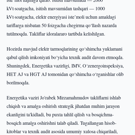
kVt·soatgacha, isitish mavsumidan tashqari — 1000
kVt·soatgacha, elektr energiyasi iste’moli uchun amaldagi
tariflarga nisbatan 50 foizgacha chegirma qo‘llash nazarda
tutilmoqda. Takliflar idoralararo tartibda kelishilgan.
Hozirda mavjud elektr tarmoqlarining qo‘shimcha yuklamani
qabul qilish imkoniyati bo‘yicha texnik audit davom etmoqda.
Shuningdek, Energetika vazirligi, IMV, O‘zenergoinspeksiya,
HET AJ va HGT AJ tomonidan qo‘shimcha o‘rganishlar olib
borilmoqda.
Energetika vaziri Jo'rabek Mirzamahmudov takliflarni ishlab
chiqish va amalga oshirish strategik jihatdan muhim jarayon
ekanligini ta'kidladi, bu puxta tahlil qilish va bosqichma-
bosqich amalga oshirishni talab qiladi. Tugallangan hisob-
kitoblar va texnik audit asosida umumiy xulosa chiqariladi,