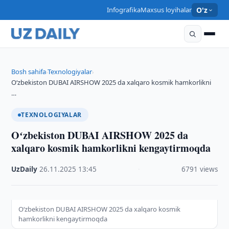
Infografika
Maxsus loyihalar
O'z
Bosh sahifa
Texnologiyalar
›
›
Oʻzbekiston DUBAI AIRSHOW 2025 da xalqaro kosmik hamkorlikni
…
TEXNOLOGIYALAR
Oʻzbekiston DUBAI AIRSHOW 2025 da
xalqaro kosmik hamkorlikni kengaytirmoqda
UzDaily
·
26.11.2025
·
13:45
·
6791 views
Oʻzbekiston DUBAI AIRSHOW 2025 da xalqaro kosmik
hamkorlikni kengaytirmoqda