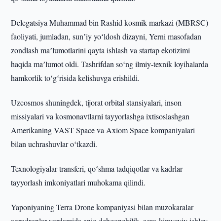
Delegatsiya Muhammad bin Rashid kosmik markazi (MBRSC)
faoliyati, jumladan, sunʼiy yoʻldosh dizayni, Yerni masofadan
zondlash maʼlumotlarini qayta ishlash va startap ekotizimi
haqida maʼlumot oldi. Tashrifdan soʻng ilmiy-texnik loyihalarda
hamkorlik toʻgʻrisida kelishuvga erishildi.
Uzcosmos shuningdek, tijorat orbital stansiyalari, inson
missiyalari va kosmonavtlarni tayyorlashga ixtisoslashgan
Amerikaning VAST Space va Axiom Space kompaniyalari
bilan uchrashuvlar oʻtkazdi.
Texnologiyalar transferi, qoʻshma tadqiqotlar va kadrlar
tayyorlash imkoniyatlari muhokama qilindi.
Yaponiyaning Terra Drone kompaniyasi bilan muzokaralar
agrodronlar yordamida aniq dehqonchilik, aero-kimyoviy ishlov