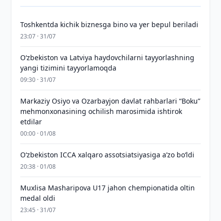
Toshkentda kichik biznesga bino va yer bepul beriladi
23:07 · 31/07
Oʻzbekiston va Latviya haydovchilarni tayyorlashning
yangi tizimini tayyorlamoqda
09:30 · 31/07
Markaziy Osiyo va Ozarbayjon davlat rahbarlari “Boku”
mehmonxonasining ochilish marosimida ishtirok
etdilar
00:00 · 01/08
O‘zbekiston ICCA xalqaro assotsiatsiyasiga aʼzo bo‘ldi
20:38 · 01/08
Muxlisa Masharipova U17 jahon chempionatida oltin
medal oldi
23:45 · 31/07