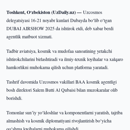
Toshkent, O‘zbekiston (UzDaily.uz) —
Uzcosmos
delegatsiyasi 16-21 noyabr kunlari Dubayda boʻlib oʻtgan
DUBAI AIRSHOW 2025 da ishtirok etdi, deb xabar berdi
agentlik matbuot xizmati.
Tadbir aviatsiya, kosmik va mudofaa sanoatining yetakchi
ishtirokchilarini birlashtiradi va ilmiy-texnik loyihalar va xalqaro
hamkorlikni muhokama qilish uchun platforma yaratadi.
Tashrif davomida Uzcosmos vakillari BAA kosmik agentligi
bosh direktori Salem Butti Al Qubaisi bilan muzokaralar olib
borishdi.
Tomonlar sunʼiy yoʻldoshlar va komponentlarni yaratish, tajriba
almashish va kosmik diplomatiyani rivojlantirish boʻyicha
qoʻshma loyihalarni muhokama qilishdi.