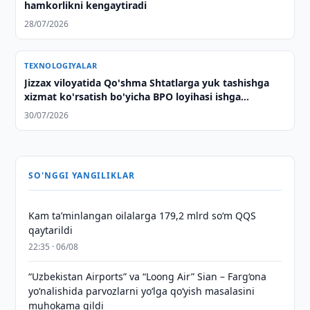
hamkorlikni kengaytiradi
28/07/2026
TEXNOLOGIYALAR
Jizzax viloyatida Qo'shma Shtatlarga yuk tashishga
xizmat ko'rsatish bo'yicha BPO loyihasi ishga
tushirildi
30/07/2026
SO'NGGI YANGILIKLAR
Kam taʼminlangan oilalarga 179,2 mlrd so‘m QQS
qaytarildi
22:35 · 06/08
“Uzbekistan Airports” va “Loong Air” Sian – Farg‘ona
yo‘nalishida parvozlarni yo‘lga qo‘yish masalasini
muhokama qildi