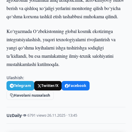
berish va qishloq xo‘jaligi yerlarini monitoring qilish bo‘yicha
qo‘shma korxona tashkil etish tashabbusi muhokama qilindi.
Koʻrgazmada Oʻzbekistonning global kosmik ekotizimga
integratsiyalashish, yuqori texnologiyalarni rivojlantirish va
yangi qoʻshma loyihalarni ishga tushirishga sodiqligi
taʼkidlandi, bu esa mamlakatning ilmiy-texnik salohiyatini
mustahkamlashi kutilmoqda.
Ulashish:
Telegram
Twitter/X
Facebook
Havolani nusxalash
UzDaily
·
👁 6791 views
·
26.11.2025 · 13:45