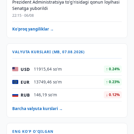
Prezident Administratsiya to'g'risidagi qonun loyihasi
Senatga yuborildi
22:15 · 06/08
Ko'proq yangiliklar →
VALYUTA KURSLARI (MB, 07.08.2026)
USD
11915,64 so'm
↑ 0.24%
EUR
13749,46 so'm
↑ 0.23%
RUB
146,19 so'm
↓ 0.12%
Barcha valyuta kurslari →
ENG KO'P O'QILGAN