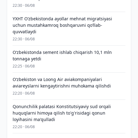
22:30 · 06/08
YXHT O‘zbekistonda ayollar mehnat migratsiyasi
uchun mustahkamroq boshqaruvni qo‘llab-
quvvatlaydi
22:30 · 06/08
O‘zbekistonda sement ishlab chiqarish 10,1 mln
tonnaga yetdi
22:25 · 06/08
Oʻzbekiston va Loong Air aviakompaniyalari
aviareyslarni kengaytirishni muhokama qilishdi
22:20 · 06/08
Qonunchilik palatasi Konstitutsiyaviy sud orqali
huquqlarni himoya qilish to'g'risidagi qonun
loyihasini ma'qulladi
22:20 · 06/08