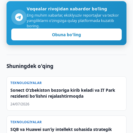
Voqealar rivojidan xabardor bo‘ling
Eng muhim xabarlar, eksklyuziv reportajlar va tezkor
yangiliklarni o‘zingizga qulay platformada kuzatib
boring.
Obuna bo'ling
Shuningdek o'qing
TEXNOLOGIYALAR
Sonect Oʻzbekiston bozoriga kirib keladi va IT Park
rezidenti boʻlishni rejalashtirmoqda
24/07/2026
TEXNOLOGIYALAR
SQB va Huawei sun’iy intellekt sohasida strategik