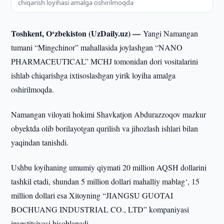
chiqarish loyihasi amalga oshirilmoqda
Toshkent, O‘zbekiston (UzDaily.uz) —
Yangi Namangan
tumani “Mingchinor” mahallasida joylashgan “NANO
PHARMACEUTICAL” MCHJ tomonidan dori vositalarini
ishlab chiqarishga ixtisoslashgan yirik loyiha amalga
oshirilmoqda.
Namangan viloyati hokimi Shavkatjon Abdurazzoqov mazkur
obyektda olib borilayotgan qurilish va jihozlash ishlari bilan
yaqindan tanishdi.
Ushbu loyihaning umumiy qiymati 20 million AQSH dollarini
tashkil etadi, shundan 5 million dollari mahalliy mablag‘, 15
million dollari esa Xitoyning “JIANGSU GUOTAI
BOCHUANG INDUSTRIAL CO., LTD” kompaniyasi
investitsiyasi hisoblanadi.