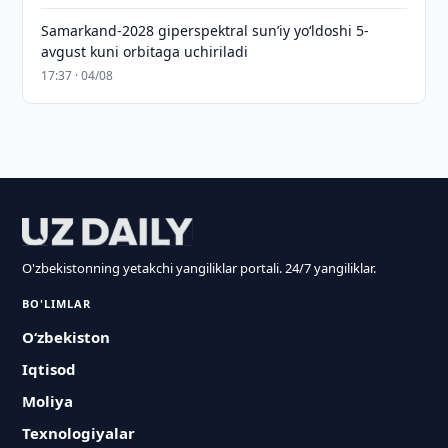
Samarkand-2028 giperspektral sun’iy yo‘ldoshi 5-
avgust kuni orbitaga uchiriladi
17:37 · 04/08
O'zbekistonning yetakchi yangiliklar portali. 24/7 yangiliklar.
BO'LIMLAR
O‘zbekiston
Iqtisod
Moliya
Texnologiyalar