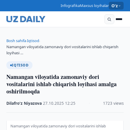
Infografika
Maxsus loyihalar
O'z
Bosh sahifa
Iqtisod
›
›
Namangan viloyatida zamonaviy dori vositalarini ishlab chiqarish
loyihasi …
IQTISOD
Namangan viloyatida zamonaviy dori
vositalarini ishlab chiqarish loyihasi amalga
oshirilmoqda
Dilafro'z Niyazova
·
27.10.2025
·
12:25
·
1723 views
Namangan viloyatida zamonaviy dori vositalarini ishlab