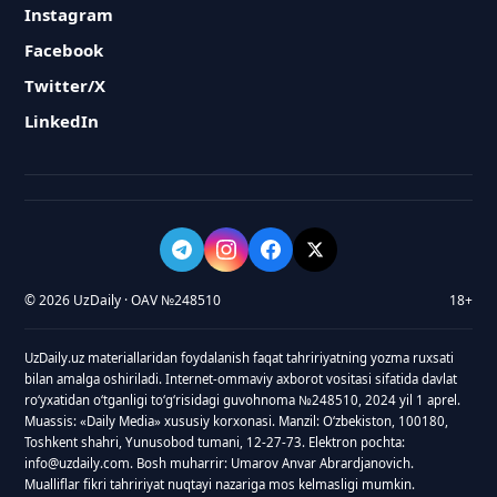
Instagram
Facebook
Twitter/X
LinkedIn
© 2026 UzDaily · OAV №248510
18+
UzDaily.uz materiallaridan foydalanish faqat tahririyatning yozma ruxsati
bilan amalga oshiriladi. Internet-ommaviy axborot vositasi sifatida davlat
roʻyxatidan oʻtganligi toʻgʻrisidagi guvohnoma №248510, 2024 yil 1 aprel.
Muassis: «Daily Media» xususiy korxonasi. Manzil: Oʻzbekiston, 100180,
Toshkent shahri, Yunusobod tumani, 12-27-73. Elektron pochta:
info@uzdaily.com. Bosh muharrir: Umarov Anvar Abrardjanovich.
Mualliflar fikri tahririyat nuqtayi nazariga mos kelmasligi mumkin.