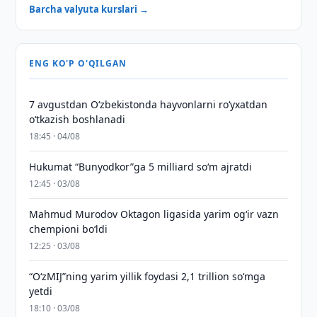
Barcha valyuta kurslari →
ENG KO'P O'QILGAN
7 avgustdan O‘zbekistonda hayvonlarni ro‘yxatdan
o‘tkazish boshlanadi
18:45 · 04/08
Hukumat “Bunyodkor”ga 5 milliard so‘m ajratdi
12:45 · 03/08
Mahmud Murodov Oktagon ligasida yarim og‘ir vazn
chempioni bo‘ldi
12:25 · 03/08
“O‘zMIJ”ning yarim yillik foydasi 2,1 trillion so‘mga
yetdi
18:10 · 03/08