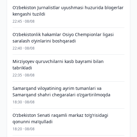
O‘zbekiston Jurnalistlar uyushmasi huzurida blogerlar
kengashi tuzildi
22:45 · 08/08
O‘zbekistonlik hakamlar Osiyo Chempionlar ligasi
saralash o‘yinlarini boshqaradi
22:40 · 08/08
Mirziyoyev quruvchilarni kasb bayrami bilan
tabrikladi
22:35 · 08/08
Samarqand viloyatining ayrim tumanlari va
Samarqand shahri chegaralari oʻzgartirilmoqda
18:30 · 08/08
Oʻzbekiston Senati raqamli markaz toʻgʻrisidagi
qonunni maʼqulladi
18:20 · 08/08