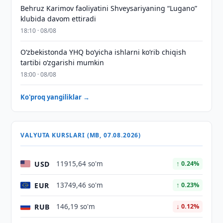
Behruz Karimov faoliyatini Shveysariyaning “Lugano”
klubida davom ettiradi
18:10 · 08/08
O‘zbekistonda YHQ bo‘yicha ishlarni ko‘rib chiqish
tartibi o‘zgarishi mumkin
18:00 · 08/08
Ko'proq yangiliklar →
VALYUTA KURSLARI (MB, 07.08.2026)
USD
11915,64 so'm
↑ 0.24%
EUR
13749,46 so'm
↑ 0.23%
RUB
146,19 so'm
↓ 0.12%