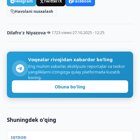
Telegram
Twitter/X
Facebook
Havolani nusxalash
Dilafro'z Niyazova
·
👁 1723 views
·
27.10.2025 · 12:25
Voqealar rivojidan xabardor bo‘ling
Eng muhim xabarlar, eksklyuziv reportajlar va tezkor
yangiliklarni o‘zingizga qulay platformada kuzatib
boring.
Obuna bo'ling
Shuningdek o'qing
IQTISOD