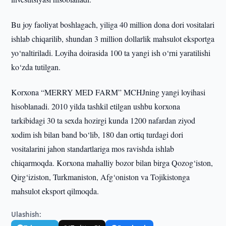
Bu joy faoliyat boshlagach, yiliga 40 million dona dori vositalari
ishlab chiqarilib, shundan 3 million dollarlik mahsulot eksportga
yo‘naltiriladi. Loyiha doirasida 100 ta yangi ish o‘rni yaratilishi
ko‘zda tutilgan.
Korxona “MERRY MED FARM” MCHJning yangi loyihasi
hisoblanadi. 2010 yilda tashkil etilgan ushbu korxona
tarkibidagi 30 ta sexda hozirgi kunda 1200 nafardan ziyod
xodim ish bilan band bo‘lib, 180 dan ortiq turdagi dori
vositalarini jahon standartlariga mos ravishda ishlab
chiqarmoqda. Korxona mahalliy bozor bilan birga Qozog‘iston,
Qirg‘iziston, Turkmaniston, Afg‘oniston va Tojikistonga
mahsulot eksport qilmoqda.
Ulashish: