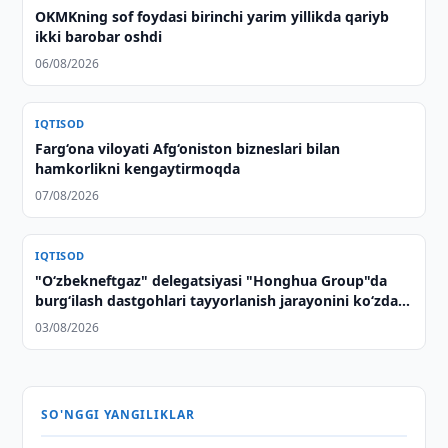
OKMKning sof foydasi birinchi yarim yillikda qariyb
ikki barobar oshdi
06/08/2026
IQTISOD
Farg‘ona viloyati Afg‘oniston bizneslari bilan
hamkorlikni kengaytirmoqda
07/08/2026
IQTISOD
"O‘zbekneftgaz" delegatsiyasi "Honghua Group"da
burg‘ilash dastgohlari tayyorlanish jarayonini ko‘zdan
kechirdi
03/08/2026
SO'NGGI YANGILIKLAR