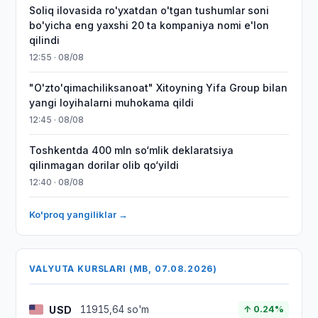
Soliq ilovasida ro'yxatdan o'tgan tushumlar soni
bo'yicha eng yaxshi 20 ta kompaniya nomi e'lon
qilindi
12:55 · 08/08
"O'zto'qimachiliksanoat" Xitoyning Yifa Group bilan
yangi loyihalarni muhokama qildi
12:45 · 08/08
Toshkentda 400 mln so‘mlik deklaratsiya
qilinmagan dorilar olib qo‘yildi
12:40 · 08/08
Ko'proq yangiliklar →
VALYUTA KURSLARI (MB, 07.08.2026)
USD
11915,64 so'm
↑ 0.24%