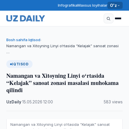
Infografika
Maxsus loyihalar
O'z
Bosh sahifa
Iqtisod
›
›
Namangan va Xitoyning Linyi o‘rtasida “Kelajak” sanoat zonasi
…
IQTISOD
Namangan va Xitoyning Linyi o‘rtasida
“Kelajak” sanoat zonasi masalasi muhokama
qilindi
UzDaily
·
15.05.2026
·
12:00
·
583 views
Namangan va Xitoyning Linyi o‘rtasida “Kelajak” sanoat