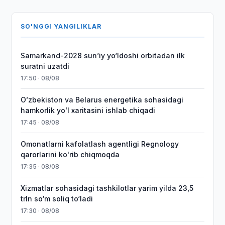
SO'NGGI YANGILIKLAR
Samarkand-2028 sunʼiy yo‘ldoshi orbitadan ilk
suratni uzatdi
17:50 · 08/08
Oʻzbekiston va Belarus energetika sohasidagi
hamkorlik yoʻl xaritasini ishlab chiqadi
17:45 · 08/08
Omonatlarni kafolatlash agentligi Regnology
qarorlarini ko'rib chiqmoqda
17:35 · 08/08
Xizmatlar sohasidagi tashkilotlar yarim yilda 23,5
trln so‘m soliq to‘ladi
17:30 · 08/08