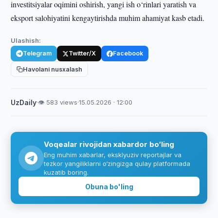
investitsiyalar oqimini oshirish, yangi ish o‘rinlari yaratish va
eksport salohiyatini kengaytirishda muhim ahamiyat kasb etadi.
Ulashish:
Telegram
Twitter/X
Facebook
Havolani nusxalash
UzDaily
·
👁 583 views
·
15.05.2026 · 12:00
Voqealar rivojidan xabardor bo‘ling
Eng muhim xabarlar, eksklyuziv reportajlar va
tezkor yangiliklarni o‘zingizga qulay platformada
kuzatib boring.
Obuna bo'ling