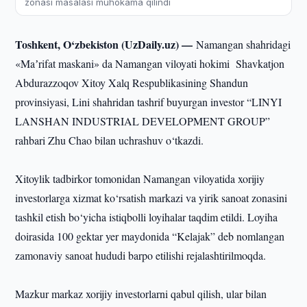
zonasi masalasi muhokama qilindi
Toshkent, O‘zbekiston (UzDaily.uz) —
Namangan shahridagi
«Maʼrifat maskani» da Namangan viloyati hokimi Shavkatjon
Abdurazzoqov Xitoy Xalq Respublikasining Shandun
provinsiyasi, Lini shahridan tashrif buyurgan investor “LINYI
LANSHAN INDUSTRIAL DEVELOPMENT GROUP”
rahbari Zhu Chao bilan uchrashuv o‘tkazdi.
Xitoylik tadbirkor tomonidan Namangan viloyatida xorijiy
investorlarga xizmat ko‘rsatish markazi va yirik sanoat zonasini
tashkil etish bo‘yicha istiqbolli loyihalar taqdim etildi. Loyiha
doirasida 100 gektar yer maydonida “Kelajak” deb nomlangan
zamonaviy sanoat hududi barpo etilishi rejalashtirilmoqda.
Mazkur markaz xorijiy investorlarni qabul qilish, ular bilan