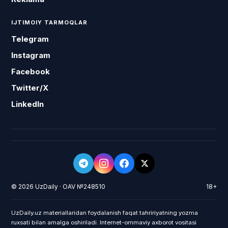
IJTIMOIY TARMOQLAR
Telegram
Instagram
Facebook
Twitter/X
LinkedIn
© 2026 UzDaily · OAV №248510
18+
UzDaily.uz materiallaridan foydalanish faqat tahririyatning yozma
ruxsati bilan amalga oshiriladi. Internet-ommaviy axborot vositasi