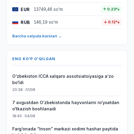
EUR
13749,46 so'm
↑ 0.23%
RUB
146,19 so'm
↓ 0.12%
Barcha valyuta kurslari →
ENG KO'P O'QILGAN
O‘zbekiston ICCA xalqaro assotsiatsiyasiga aʼzo
bo‘ldi
20:38 · 01/08
7 avgustdan O‘zbekistonda hayvonlarni ro‘yxatdan
o‘tkazish boshlanadi
18:45 · 04/08
Farg‘onada “Inson” markazi xodimi hashar paytida