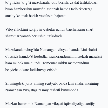
to‘g‘ridan-to‘g‘ri muzokaralar olib borish, davlat tashkilotlari
bilan hamkorlikni muvofiqlashtirish hamda tadbirkorlarga
amaliy ko‘mak berish vazifasini bajaradi.
Viloyat hokimi xorijiy investorlar uchun barcha zarur shart-
sharoitlar yaratib berilishini taʼkidladi.
Muzokaralar chog‘ida Namangan viloyati hamda Lini shahri
o‘rtasida hamdo‘st hududlar memorandumini imzolash masalasi
ham muhokama qilindi. Tomonlar ushbu memorandum
bo‘yicha o‘zaro kelishuvga erishdi.
Shuningdek, joriy yilning sentyabr oyida Lini shahri merining
Namangan viloyatiga rasmiy tashrifi kutilmoqda.
Mazkur hamkorlik Namangan viloyati iqtisodiyotiga xorijiy