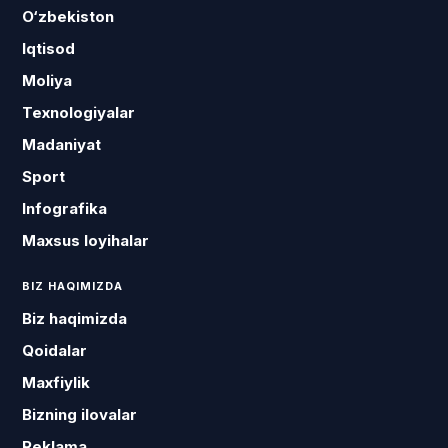
O‘zbekiston
Iqtisod
Moliya
Texnologiyalar
Madaniyat
Sport
Infografika
Maxsus loyihalar
BIZ HAQIMIZDA
Biz haqimizda
Qoidalar
Maxfiylik
Bizning ilovalar
Reklama