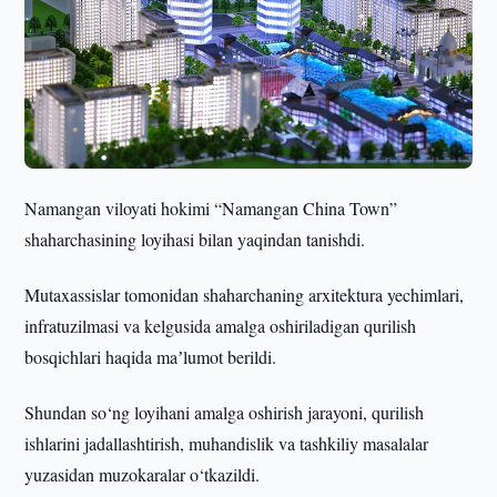
Namangan viloyati hokimi “Namangan China Town”
shaharchasining loyihasi bilan yaqindan tanishdi.
Mutaxassislar tomonidan shaharchaning arxitektura yechimlari,
infratuzilmasi va kelgusida amalga oshiriladigan qurilish
bosqichlari haqida maʼlumot berildi.
Shundan so‘ng loyihani amalga oshirish jarayoni, qurilish
ishlarini jadallashtirish, muhandislik va tashkiliy masalalar
yuzasidan muzokaralar o‘tkazildi.