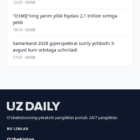
12:25 · 03/08
“O‘zMIJ”ning yarim yillik foydasi 2,1 trillion so‘mga
yetdi
18:10 · 03/08
Samarkand-2028 giperspektral sun’iy yo‘ldoshi 5-
avgust kuni orbitaga uchiriladi
17:37 · 04/08
O'zbekistonning yetakchi yangiliklar portali. 24/7 yangiliklar.
BO'LIMLAR
O‘zbekiston