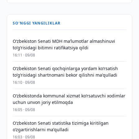
SO'NGGI YANGILIKLAR
Oʻzbekiston Senati MDH maʼlumotlar almashinuvi
toʻgʻrisidagi bitimni ratifikatsiya qildi
16:11 · 09/08
Oʻzbekiston Senati qochqinlarga yordam koʻrsatish
toʻgʻrisidagi shartnomani bekor qilishni maʼqulladi
16:10 · 09/08
Oʻzbekistonda kommunal xizmat koʻrsatuvchi xodimlar
uchun unvon joriy etilmoqda
16:05 · 09/08
Oʻzbekiston Senati statistika tizimiga kiritilgan
oʻzgartirishlarni maʼqulladi
16:03 · 09/08