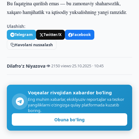
Bu faqatgina qurilish emas — bu zamonaviy shaharsozlik,
xalqaro hamjihatlik va iqtisodiy yuksalishning yangi ramzidir.
Ulashish:
Telegram
Twitter/X
Facebook
Havolani nusxalash
Dilafro'z Niyazova
·
👁 2150 views
·
25.10.2025 · 10:45
Voqealar rivojidan xabardor bo‘ling
Eng muhim xabarlar, eksklyuziv reportajlar va tezkor
yangiliklarni o‘zingizga qulay platformada kuzatib
boring.
Obuna bo'ling