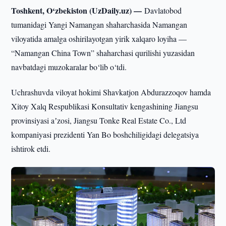
Toshkent, O‘zbekiston (UzDaily.uz) —
Davlatobod
tumanidagi Yangi Namangan shaharchasida Namangan
viloyatida amalga oshirilayotgan yirik xalqaro loyiha —
“Namangan China Town” shaharchasi qurilishi yuzasidan
navbatdagi muzokaralar bo‘lib o‘tdi.
Uchrashuvda viloyat hokimi Shavkatjon Abdurazzoqov hamda
Xitoy Xalq Respublikasi Konsultativ kengashining Jiangsu
provinsiyasi aʼzosi, Jiangsu Tonke Real Estate Co., Ltd
kompaniyasi prezidenti Yan Bo boshchiligidagi delegatsiya
ishtirok etdi.