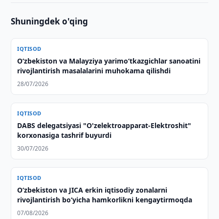
Shuningdek o'qing
IQTISOD
Oʻzbekiston va Malayziya yarimoʻtkazgichlar sanoatini
rivojlantirish masalalarini muhokama qilishdi
28/07/2026
IQTISOD
DABS delegatsiyasi "O'zelektroapparat-Elektroshit"
korxonasiga tashrif buyurdi
30/07/2026
IQTISOD
Oʻzbekiston va JICA erkin iqtisodiy zonalarni
rivojlantirish boʻyicha hamkorlikni kengaytirmoqda
07/08/2026