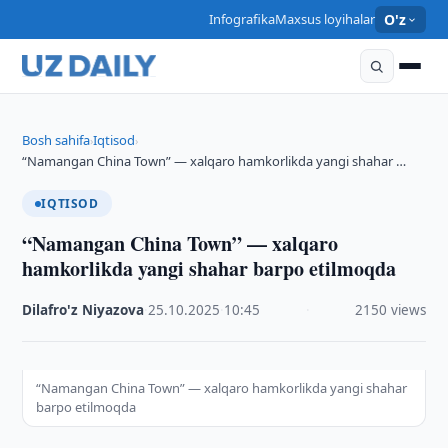
Infografika
Maxsus loyihalar
O'z
Bosh sahifa
Iqtisod
›
›
“Namangan China Town” — xalqaro hamkorlikda yangi shahar …
IQTISOD
“Namangan China Town” — xalqaro
hamkorlikda yangi shahar barpo etilmoqda
Dilafro'z Niyazova
·
25.10.2025
·
10:45
·
2150 views
“Namangan China Town” — xalqaro hamkorlikda yangi shahar
barpo etilmoqda