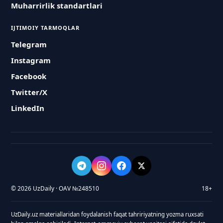
Muharrirlik standartlari
IJTIMOIY TARMOQLAR
Telegram
Instagram
Facebook
Twitter/X
LinkedIn
© 2026 UzDaily · OAV №248510
18+
UzDaily.uz materiallaridan foydalanish faqat tahririyatning yozma ruxsati