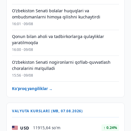
Oʻzbekiston Senati bolalar huquqlari va
ombudsmanlarni himoya qilishni kuchaytirdi
16:01 · 09/08
Qonun bilan aholi va tadbirkorlarga qulayliklar
yaratilmoqda
16:00 · 09/08
Oʻzbekiston Senati nogironlarni qoʻllab-quvvatlash
choralarini maʼqulladi
15:56 · 09/08
Ko'proq yangiliklar →
VALYUTA KURSLARI (MB, 07.08.2026)
USD
11915,64 so'm
↑ 0.24%