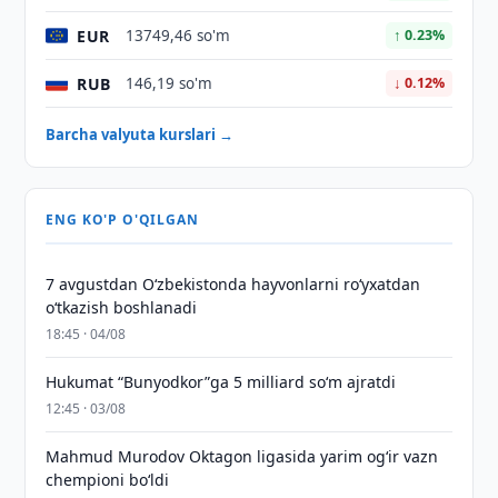
EUR
13749,46 so'm
↑ 0.23%
RUB
146,19 so'm
↓ 0.12%
Barcha valyuta kurslari →
ENG KO'P O'QILGAN
7 avgustdan O‘zbekistonda hayvonlarni ro‘yxatdan
o‘tkazish boshlanadi
18:45 · 04/08
Hukumat “Bunyodkor”ga 5 milliard so‘m ajratdi
12:45 · 03/08
Mahmud Murodov Oktagon ligasida yarim og‘ir vazn
chempioni bo‘ldi