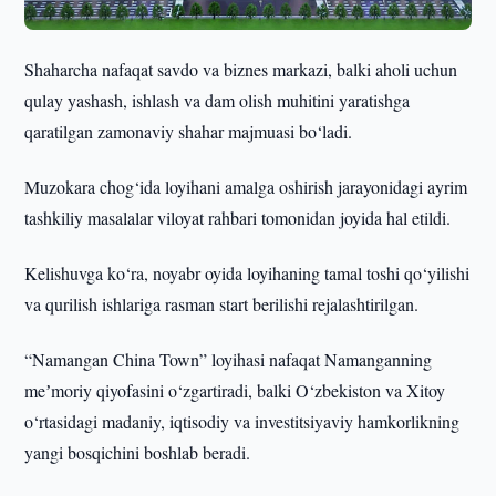
Shaharcha nafaqat savdo va biznes markazi, balki aholi uchun
qulay yashash, ishlash va dam olish muhitini yaratishga
qaratilgan zamonaviy shahar majmuasi bo‘ladi.
Muzokara chog‘ida loyihani amalga oshirish jarayonidagi ayrim
tashkiliy masalalar viloyat rahbari tomonidan joyida hal etildi.
Kelishuvga ko‘ra, noyabr oyida loyihaning tamal toshi qo‘yilishi
va qurilish ishlariga rasman start berilishi rejalashtirilgan.
“Namangan China Town” loyihasi nafaqat Namanganning
meʼmoriy qiyofasini o‘zgartiradi, balki O‘zbekiston va Xitoy
o‘rtasidagi madaniy, iqtisodiy va investitsiyaviy hamkorlikning
yangi bosqichini boshlab beradi.