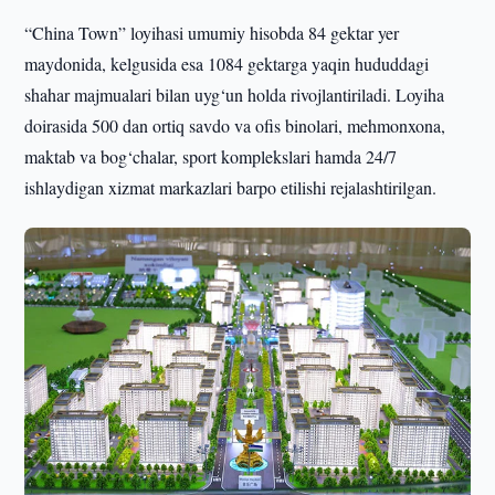
“China Town” loyihasi umumiy hisobda 84 gektar yer
maydonida, kelgusida esa 1084 gektarga yaqin hududdagi
shahar majmualari bilan uyg‘un holda rivojlantiriladi. Loyiha
doirasida 500 dan ortiq savdo va ofis binolari, mehmonxona,
maktab va bog‘chalar, sport komplekslari hamda 24/7
ishlaydigan xizmat markazlari barpo etilishi rejalashtirilgan.