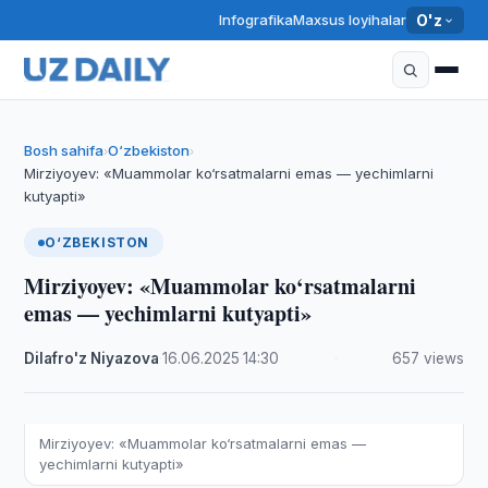
Infografika
Maxsus loyihalar
O'z
Bosh sahifa
O‘zbekiston
›
›
Mirziyoyev: «Muammolar ko‘rsatmalarni emas — yechimlarni
kutyapti»
O‘ZBEKISTON
Mirziyoyev: «Muammolar ko‘rsatmalarni
emas — yechimlarni kutyapti»
Dilafro'z Niyazova
·
16.06.2025
·
14:30
·
657 views
Mirziyoyev: «Muammolar ko‘rsatmalarni emas —
yechimlarni kutyapti»