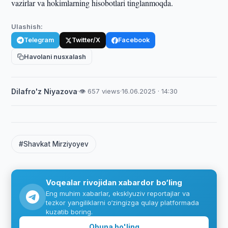
vazirlar va hokimlarning hisobotlari tinglanmoqda.
Ulashish:
Telegram
Twitter/X
Facebook
Havolani nusxalash
Dilafro'z Niyazova
·
👁 657 views
·
16.06.2025 · 14:30
#Shavkat Mirziyoyev
Voqealar rivojidan xabardor bo‘ling
Eng muhim xabarlar, eksklyuziv reportajlar va
tezkor yangiliklarni o‘zingizga qulay platformada
kuzatib boring.
Obuna bo'ling