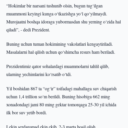
“Hokimlar bir narsani tushunib olsin, bugun tug‘ilgan
muammoni keyingi kunga o‘tkazishga yo‘l qo‘yilmaydi.
Murojaatni boshqa idoraga yubormasdan shu yerning o‘zida hal
qiladi”, - dedi Prezident.
Buning uchun tuman hokimining vakolatlari kengaytiriladi.
Masalalarni hal qilish uchun qo‘shimcha resurs ham beriladi.
Prezidentimiz qator sohalardagi muammolarni tahlil qilib,
ularning yechimlarini ko‘rsatib o‘tdi.
Yil boshidan 867 ta “og‘ir” toifadagi mahallaga suv chiqarish
uchun 1,4 trillion so‘m berildi. Buning hisobiga 662 ming
xonadondagi jami 80 ming gektar tomorqaga 25-30 yil ichida
ilk bor suv yetib bordi.
Lekin serdaromad ekin ekib, 2-3 marta hosil olish