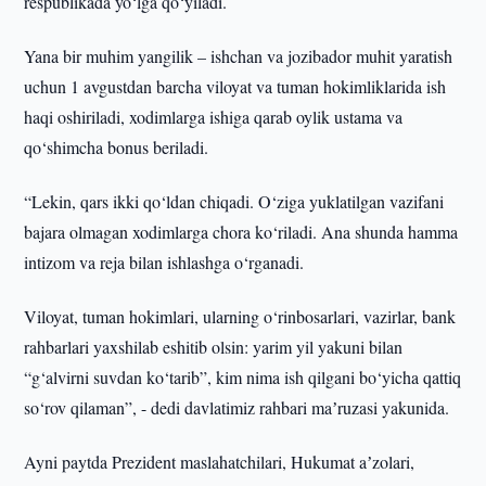
respublikada yo‘lga qo‘yiladi.
Yana bir muhim yangilik – ishchan va jozibador muhit yaratish
uchun 1 avgustdan barcha viloyat va tuman hokimliklarida ish
haqi oshiriladi, xodimlarga ishiga qarab oylik ustama va
qo‘shimcha bonus beriladi.
“Lekin, qars ikki qo‘ldan chiqadi. O‘ziga yuklatilgan vazifani
bajara olmagan xodimlarga chora ko‘riladi. Ana shunda hamma
intizom va reja bilan ishlashga o‘rganadi.
Viloyat, tuman hokimlari, ularning o‘rinbosarlari, vazirlar, bank
rahbarlari yaxshilab eshitib olsin: yarim yil yakuni bilan
“g‘alvirni suvdan ko‘tarib”, kim nima ish qilgani bo‘yicha qattiq
so‘rov qilaman”, - dedi davlatimiz rahbari maʼruzasi yakunida.
Ayni paytda Prezident maslahatchilari, Hukumat aʼzolari,