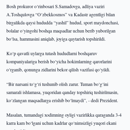
Bosh prokuror o‘rinbosari S.Samadovga, adliya vaziri
A.Toshqulovga “O‘zbekkosmos” va Kadastr agentligi bilan
birgalikda qaysi hududda “yashil” hudud, sport maydonchasi,
bolalar o‘yingohi boshqa maqsadlar uchun berib yuborilgan
bo‘lsa, hammasini aniqlab, joyiga qaytarish topshirildi.
Ko‘p qavatli uylarga tutash hududlarni boshqaruv
kompaniyalariga berish bo‘yicha hokimlarning qarorlarini
o‘rganib, qonunga zidlarini bekor qilish vazifasi qo‘yildi.
“Bir narsani to‘g‘ri tushunib olish zarur. Tuman bo‘g‘ini
samarali ishlamasa, yuqoridan qanday topshiriq tushirilmasin,
ko‘zlangan maqsadlarga erishib bo‘lmaydi”, - dedi Prezident.
Masalan, tumandagi xodimning oyligi vazirlikka qaraganda 3-4
karra kam bo‘lgani uchun kadrlar qo‘nimsizligi yuqori ekani