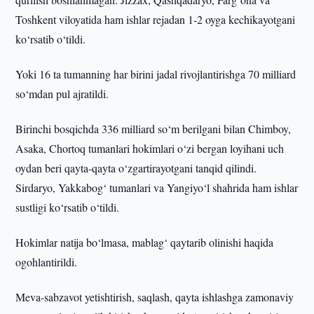
Toshkent viloyatida ham ishlar rejadan 1-2 oyga kechikayotgani
ko‘rsatib o‘tildi.
Yoki 16 ta tumanning har birini jadal rivojlantirishga 70 milliard
so‘mdan pul ajratildi.
Birinchi bosqichda 336 milliard so‘m berilgani bilan Chimboy,
Asaka, Chortoq tumanlari hokimlari o‘zi bergan loyihani uch
oydan beri qayta-qayta o‘zgartirayotgani tanqid qilindi.
Sirdaryo, Yakkabog‘ tumanlari va Yangiyo‘l shahrida ham ishlar
sustligi ko‘rsatib o‘tildi.
Hokimlar natija bo‘lmasa, mablag‘ qaytarib olinishi haqida
ogohlantirildi.
Meva-sabzavot yetishtirish, saqlash, qayta ishlashga zamonaviy