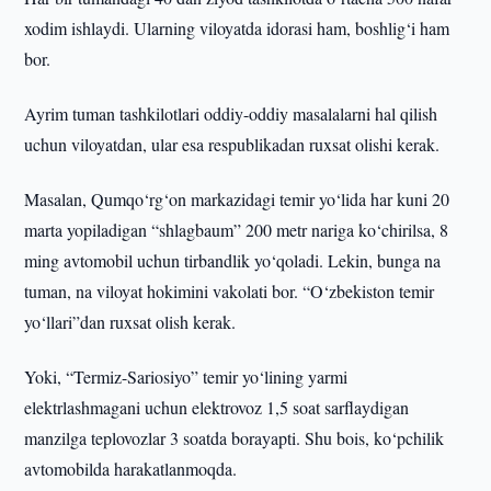
xodim ishlaydi. Ularning viloyatda idorasi ham, boshlig‘i ham
bor.
Ayrim tuman tashkilotlari oddiy-oddiy masalalarni hal qilish
uchun viloyatdan, ular esa respublikadan ruxsat olishi kerak.
Masalan, Qumqo‘rg‘on markazidagi temir yo‘lida har kuni 20
marta yopiladigan “shlagbaum” 200 metr nariga ko‘chirilsa, 8
ming avtomobil uchun tirbandlik yo‘qoladi. Lekin, bunga na
tuman, na viloyat hokimini vakolati bor. “O‘zbekiston temir
yo‘llari”dan ruxsat olish kerak.
Yoki, “Termiz-Sariosiyo” temir yo‘lining yarmi
elektrlashmagani uchun elektrovoz 1,5 soat sarflaydigan
manzilga teplovozlar 3 soatda borayapti. Shu bois, ko‘pchilik
avtomobilda harakatlanmoqda.