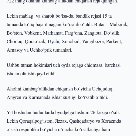
722 ming odamni kambag‘allikdan chiqarish reja qilingan.
Lekin mablag‘ va sharoit bo‘lsa-da, bandlik rejasi 15 ta
tumanda to‘liq bajarilmagani ko‘rsatib o‘tildi. Bular – Muborak,
Bo‘ston, Vobkent, Marhamat, Farg‘ona, Zangiota, Do‘stlik,
Chortoq, Qorao‘zak, Uychi, Xonobod, Yangibozor, Parkent,
Arnasoy va Uchko‘prik tumanlari.
Ushbu tuman hokimlari uch oyda rejaga chiqmasa, barchasi
ishdan olinishi qayd etildi.
Aholini kambag‘allikdan chiqarish bo‘yicha Uchquduq,
Angren va Karmanada ishlar sustligi ko‘rsatib o‘tildi.
Yil boshidan hududlarda byudjetga tushum 26 foizga o‘sdi.
Lekin Qoraqalpog‘iston, Jizzax, Qashqadaryo va Xorazmda
o‘sish respublika bo‘yicha o‘rtacha ko‘rsatkichga ham