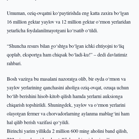
Umuman, oziq-ovqatni ko‘paytirishda eng katta zaxira bo‘lgan
16 million gektar yaylov va 12 million gektar o‘rmon yerlaridan
yetarlicha foydalanilmayotgani ko‘rsatib o‘tildi.
“Shuncha resurs bilan go‘shtga bo‘lgan ichki ehtiyojni to‘liq
qoplab, eksportga ham chiqsak bo‘ladi-ku!” – dedi davlatimiz
rahbari.
Bosh vazirga bu masalani nazoratga olib, bir oyda o‘rmon va
yaylov yerlarining qanchasini aholiga oziq-ovqat, ozuqa uchun
bo‘lib berishini hisob-kitob qilish hamda yerlarni auksionga
chiqarish topshirildi. Shuningdek, yaylov va o‘rmon yerlarini
olayotgan fermer va chorvadorlarning aylanma mablag‘ini ham
hal qilib berish vazifasi qo‘yildi.
Birinchi yarim yillikda 2 million 600 ming aholini band qilish,