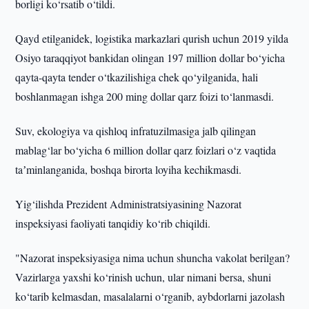
borligi ko‘rsatib o‘tildi.
Qayd etilganidek, logistika markazlari qurish uchun 2019 yilda
Osiyo taraqqiyot bankidan olingan 197 million dollar bo‘yicha
qayta-qayta tender o‘tkazilishiga chek qo‘yilganida, hali
boshlanmagan ishga 200 ming dollar qarz foizi to‘lanmasdi.
Suv, ekologiya va qishloq infratuzilmasiga jalb qilingan
mablag‘lar bo‘yicha 6 million dollar qarz foizlari o‘z vaqtida
taʼminlanganida, boshqa birorta loyiha kechikmasdi.
Yig‘ilishda Prezident Administratsiyasining Nazorat
inspeksiyasi faoliyati tanqidiy ko‘rib chiqildi.
"Nazorat inspeksiyasiga nima uchun shuncha vakolat berilgan?
Vazirlarga yaxshi ko‘rinish uchun, ular nimani bersa, shuni
ko‘tarib kelmasdan, masalalarni o‘rganib, aybdorlarni jazolash