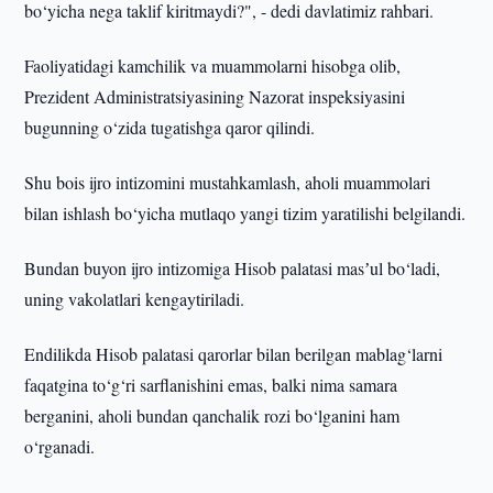
bo‘yicha nega taklif kiritmaydi?", - dedi davlatimiz rahbari.
Faoliyatidagi kamchilik va muammolarni hisobga olib,
Prezident Administratsiyasining Nazorat inspeksiyasini
bugunning o‘zida tugatishga qaror qilindi.
Shu bois ijro intizomini mustahkamlash, aholi muammolari
bilan ishlash bo‘yicha mutlaqo yangi tizim yaratilishi belgilandi.
Bundan buyon ijro intizomiga Hisob palatasi masʼul bo‘ladi,
uning vakolatlari kengaytiriladi.
Endilikda Hisob palatasi qarorlar bilan berilgan mablag‘larni
faqatgina to‘g‘ri sarflanishini emas, balki nima samara
berganini, aholi bundan qanchalik rozi bo‘lganini ham
o‘rganadi.