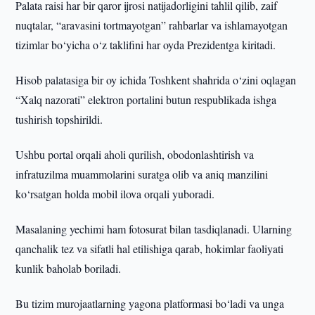
Palata raisi har bir qaror ijrosi natijadorligini tahlil qilib, zaif
nuqtalar, “aravasini tortmayotgan” rahbarlar va ishlamayotgan
tizimlar bo‘yicha o‘z taklifini har oyda Prezidentga kiritadi.
Hisob palatasiga bir oy ichida Toshkent shahrida o‘zini oqlagan
“Xalq nazorati” elektron portalini butun respublikada ishga
tushirish topshirildi.
Ushbu portal orqali aholi qurilish, obodonlashtirish va
infratuzilma muammolarini suratga olib va aniq manzilini
ko‘rsatgan holda mobil ilova orqali yuboradi.
Masalaning yechimi ham fotosurat bilan tasdiqlanadi. Ularning
qanchalik tez va sifatli hal etilishiga qarab, hokimlar faoliyati
kunlik baholab boriladi.
Bu tizim murojaatlarning yagona platformasi bo‘ladi va unga