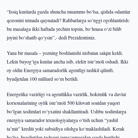
“Issiq kunlarda gazda shuncha muammo bo‘lsa, qishda odamlar
qozonini nimada qaynatadi? Rahbarlarga so‘nggi ogohlantirish:
bu masalaga ikki haftada yechim topsin, bo‘lmasa o‘zi bilib
joyini bo‘shatib qo‘ysin”,- dedi Prezidentimiz.
Yana bir masala – yozning boshlanishi nisbatan salqin keldi.
Lekin buyog‘iga kunlar ancha isib, elektr isteʼmoli oshadi. Ikki
oy oldin Energiya samaradorlik agentligi tashkil qilinib,
byudjetdan 100 milliard so‘m berildi.
Energetika vazirligi va agentlikka vazirlik, hokimlik va davlat
korxonalarining oylik isteʼmoli 500 kilovatt soatdan yuqori
bo‘lgan xodimlari ro‘yxatini shakllantiradi. Ushbu xodimlarga
energiya samarador texnologiyalarga o‘tish uchun “yashil
taʼmir” krediti yoki subsidiya olishga ko‘maklashiladi. Kerak
bo‘lsa, byudjetdan tashqari jamg‘armasidan ssuda berilishi