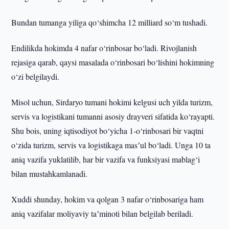
Bundan tumanga yiliga qo‘shimcha 12 milliard so‘m tushadi.
Endilikda hokimda 4 nafar o‘rinbosar bo‘ladi. Rivojlanish
rejasiga qarab, qaysi masalada o‘rinbosari bo‘lishini hokimning
o‘zi belgilaydi.
Misol uchun, Sirdaryo tumani hokimi kelgusi uch yilda turizm,
servis va logistikani tumanni asosiy drayveri sifatida ko‘rayapti.
Shu bois, uning iqtisodiyot bo‘yicha 1-o‘rinbosari bir vaqtni
o‘zida turizm, servis va logistikaga masʼul bo‘ladi. Unga 10 ta
aniq vazifa yuklatilib, har bir vazifa va funksiyasi mablag‘i
bilan mustahkamlanadi.
Xuddi shunday, hokim va qolgan 3 nafar o‘rinbosariga ham
aniq vazifalar moliyaviy taʼminoti bilan belgilab beriladi.