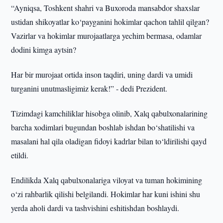
“Ayniqsa, Toshkent shahri va Buxoroda mansabdor shaxslar
ustidan shikoyatlar ko‘payganini hokimlar qachon tahlil qilgan?
Vazirlar va hokimlar murojaatlarga yechim bermasa, odamlar
dodini kimga aytsin?
Har bir murojaat ortida inson taqdiri, uning dardi va umidi
turganini unutmasligimiz kerak!” - dedi Prezident.
Tizimdagi kamchiliklar hisobga olinib, Xalq qabulxonalarining
barcha xodimlari bugundan boshlab ishdan bo‘shatilishi va
masalani hal qila oladigan fidoyi kadrlar bilan to‘ldirilishi qayd
etildi.
Endilikda Xalq qabulxonalariga viloyat va tuman hokimining
o‘zi rahbarlik qilishi belgilandi. Hokimlar har kuni ishini shu
yerda aholi dardi va tashvishini eshitishdan boshlaydi.