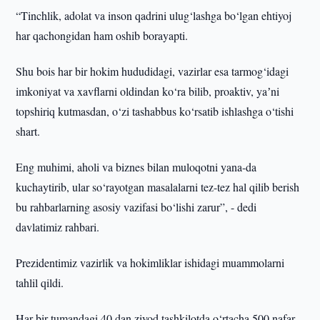
“Tinchlik, adolat va inson qadrini ulug‘lashga bo‘lgan ehtiyoj
har qachongidan ham oshib borayapti.
Shu bois har bir hokim hududidagi, vazirlar esa tarmog‘idagi
imkoniyat va xavflarni oldindan ko‘ra bilib, proaktiv, yaʼni
topshiriq kutmasdan, o‘zi tashabbus ko‘rsatib ishlashga o‘tishi
shart.
Eng muhimi, aholi va biznes bilan muloqotni yana-da
kuchaytirib, ular so‘rayotgan masalalarni tez-tez hal qilib berish
bu rahbarlarning asosiy vazifasi bo‘lishi zarur”, - dedi
davlatimiz rahbari.
Prezidentimiz vazirlik va hokimliklar ishidagi muammolarni
tahlil qildi.
Har bir tumandagi 40 dan ziyod tashkilotda o‘rtacha 500 nafar