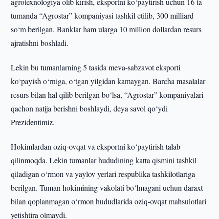
agrotexnologiya olib kirish, eksportni ko‘paytirish uchun 16 ta
tumanda “Agrostar” kompaniyasi tashkil etilib, 300 milliard
so‘m berilgan. Banklar ham ularga 10 million dollardan resurs
ajratishni boshladi.
Lekin bu tumanlarning 5 tasida meva-sabzavot eksporti
ko‘payish o‘rniga, o‘tgan yilgidan kamaygan. Barcha masalalar
resurs bilan hal qilib berilgan bo‘lsa, “Agrostar” kompaniyalari
qachon natija berishni boshlaydi, deya savol qo‘ydi
Prezidentimiz.
Hokimlardan oziq-ovqat va eksportni ko‘paytirish talab
qilinmoqda. Lekin tumanlar hududining katta qismini tashkil
qiladigan o‘rmon va yaylov yerlari respublika tashkilotlariga
berilgan. Tuman hokimining vakolati bo‘lmagani uchun daraxt
bilan qoplanmagan o‘rmon hududlarida oziq-ovqat mahsulotlari
yetishtira olmaydi.