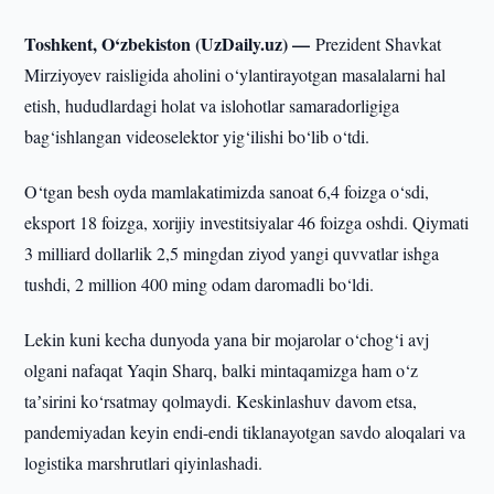
Toshkent, O‘zbekiston (UzDaily.uz) —
Prezident Shavkat
Mirziyoyev raisligida aholini o‘ylantirayotgan masalalarni hal
etish, hududlardagi holat va islohotlar samaradorligiga
bag‘ishlangan videoselektor yig‘ilishi bo‘lib o‘tdi.
O‘tgan besh oyda mamlakatimizda sanoat 6,4 foizga o‘sdi,
eksport 18 foizga, xorijiy investitsiyalar 46 foizga oshdi. Qiymati
3 milliard dollarlik 2,5 mingdan ziyod yangi quvvatlar ishga
tushdi, 2 million 400 ming odam daromadli bo‘ldi.
Lekin kuni kecha dunyoda yana bir mojarolar o‘chog‘i avj
olgani nafaqat Yaqin Sharq, balki mintaqamizga ham o‘z
taʼsirini ko‘rsatmay qolmaydi. Keskinlashuv davom etsa,
pandemiyadan keyin endi-endi tiklanayotgan savdo aloqalari va
logistika marshrutlari qiyinlashadi.