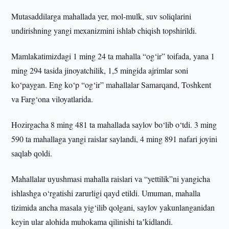
Mutasaddilarga mahallada yer, mol-mulk, suv soliqlarini
undirishning yangi mexanizmini ishlab chiqish topshirildi.
Mamlakatimizdagi 1 ming 24 ta mahalla “og‘ir” toifada, yana 1
ming 294 tasida jinoyatchilik, 1,5 mingida ajrimlar soni
ko‘paygan. Eng ko‘p “og‘ir” mahallalar Samarqand, Toshkent
va Farg‘ona viloyatlarida.
Hozirgacha 8 ming 481 ta mahallada saylov bo‘lib o‘tdi. 3 ming
590 ta mahallaga yangi raislar saylandi, 4 ming 891 nafari joyini
saqlab qoldi.
Mahallalar uyushmasi mahalla raislari va “yettilik”ni yangicha
ishlashga o‘rgatishi zarurligi qayd etildi. Umuman, mahalla
tizimida ancha masala yig‘ilib qolgani, saylov yakunlanganidan
keyin ular alohida muhokama qilinishi taʼkidlandi.