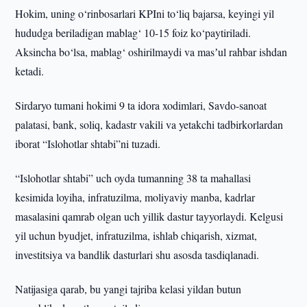
Hokim, uning o‘rinbosarlari KPIni to‘liq bajarsa, keyingi yil
hududga beriladigan mablag‘ 10-15 foiz ko‘paytiriladi.
Aksincha bo‘lsa, mablag‘ oshirilmaydi va masʼul rahbar ishdan
ketadi.
Sirdaryo tumani hokimi 9 ta idora xodimlari, Savdo-sanoat
palatasi, bank, soliq, kadastr vakili va yetakchi tadbirkorlardan
iborat “Islohotlar shtabi”ni tuzadi.
“Islohotlar shtabi” uch oyda tumanning 38 ta mahallasi
kesimida loyiha, infratuzilma, moliyaviy manba, kadrlar
masalasini qamrab olgan uch yillik dastur tayyorlaydi. Kelgusi
yil uchun byudjet, infratuzilma, ishlab chiqarish, xizmat,
investitsiya va bandlik dasturlari shu asosda tasdiqlanadi.
Natijasiga qarab, bu yangi tajriba kelasi yildan butun