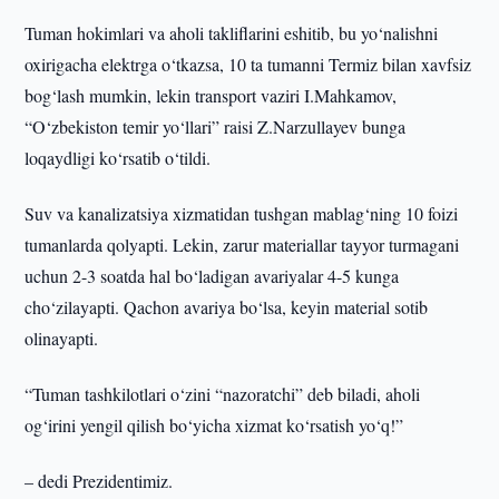
Tuman hokimlari va aholi takliflarini eshitib, bu yo‘nalishni
oxirigacha elektrga o‘tkazsa, 10 ta tumanni Termiz bilan xavfsiz
bog‘lash mumkin, lekin transport vaziri I.Mahkamov,
“O‘zbekiston temir yo‘llari” raisi Z.Narzullayev bunga
loqaydligi ko‘rsatib o‘tildi.
Suv va kanalizatsiya xizmatidan tushgan mablag‘ning 10 foizi
tumanlarda qolyapti. Lekin, zarur materiallar tayyor turmagani
uchun 2-3 soatda hal bo‘ladigan avariyalar 4-5 kunga
cho‘zilayapti. Qachon avariya bo‘lsa, keyin material sotib
olinayapti.
“Tuman tashkilotlari o‘zini “nazoratchi” deb biladi, aholi
og‘irini yengil qilish bo‘yicha xizmat ko‘rsatish yo‘q!”
– dedi Prezidentimiz.