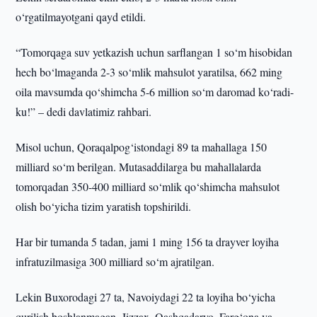
o‘rgatilmayotgani qayd etildi.
“Tomorqaga suv yetkazish uchun sarflangan 1 so‘m hisobidan
hech bo‘lmaganda 2-3 so‘mlik mahsulot yaratilsa, 662 ming
oila mavsumda qo‘shimcha 5-6 million so‘m daromad ko‘radi-
ku!” – dedi davlatimiz rahbari.
Misol uchun, Qoraqalpog‘istondagi 89 ta mahallaga 150
milliard so‘m berilgan. Mutasaddilarga bu mahallalarda
tomorqadan 350-400 milliard so‘mlik qo‘shimcha mahsulot
olish bo‘yicha tizim yaratish topshirildi.
Har bir tumanda 5 tadan, jami 1 ming 156 ta drayver loyiha
infratuzilmasiga 300 milliard so‘m ajratilgan.
Lekin Buxorodagi 27 ta, Navoiydagi 22 ta loyiha bo‘yicha
qurilish boshlanmagan. Jizzax, Qashqadaryo, Farg‘ona va