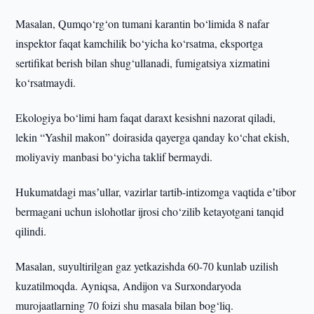
Masalan, Qumqo‘rg‘on tumani karantin bo‘limida 8 nafar
inspektor faqat kamchilik bo‘yicha ko‘rsatma, eksportga
sertifikat berish bilan shug‘ullanadi, fumigatsiya xizmatini
ko‘rsatmaydi.
Ekologiya bo‘limi ham faqat daraxt kesishni nazorat qiladi,
lekin “Yashil makon” doirasida qayerga qanday ko‘chat ekish,
moliyaviy manbasi bo‘yicha taklif bermaydi.
Hukumatdagi masʼullar, vazirlar tartib-intizomga vaqtida eʼtibor
bermagani uchun islohotlar ijrosi cho‘zilib ketayotgani tanqid
qilindi.
Masalan, suyultirilgan gaz yetkazishda 60-70 kunlab uzilish
kuzatilmoqda. Ayniqsa, Andijon va Surxondaryoda
murojaatlarning 70 foizi shu masala bilan bog‘liq.