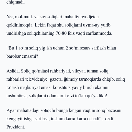
chiqmadi.
Yer, mol-mulk va suv soliqlari mahalliy byudjetda
qoldirilmoqda. Lekin faqat shu soliqlarni uyma-uy yurib
undirishga soliqchilarning 70-80 foiz vaqti sarflanmoqda.
“Bu 1 so‘m soliq yig‘ish uchun 2 so‘m resurs sarflash bilan
barobar emasmi?
Aslida, Soliq qo‘mitasi rahbariyati, viloyat, tuman soliq
rahbarlari televideniye, gazeta, ijtimoiy tarmoqlarda chiqib, soliq
to‘lash majburiyat emas, konstitutsiyaviy burch ekanini
tushuntirsa, soliqlarni odamlarni o‘zi to‘lab qo‘yadiku!
Agar mahalladagi soliqchi bunga ketgan vaqtini soliq bazasini
kengaytirishga sarflasa, tushum karra-karra oshadi”,- dedi
Prezident.