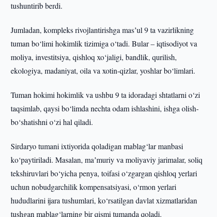
tushuntirib berdi.
Jumladan, kompleks rivojlantirishga masʼul 9 ta vazirlikning
tuman bo‘limi hokimlik tizimiga o‘tadi. Bular – iqtisodiyot va
moliya, investitsiya, qishloq xo‘jaligi, bandlik, qurilish,
ekologiya, madaniyat, oila va xotin-qizlar, yoshlar bo‘limlari.
Tuman hokimi hokimlik va ushbu 9 ta idoradagi shtatlarni o‘zi
taqsimlab, qaysi bo‘limda nechta odam ishlashini, ishga olish-
bo‘shatishni o‘zi hal qiladi.
Sirdaryo tumani ixtiyorida qoladigan mablag‘lar manbasi
ko‘paytiriladi. Masalan, maʼmuriy va moliyaviy jarimalar, soliq
tekshiruvlari bo‘yicha penya, toifasi o‘zgargan qishloq yerlari
uchun nobudgarchilik kompensatsiyasi, o‘rmon yerlari
hududlarini ijara tushumlari, ko‘rsatilgan davlat xizmatlaridan
tushgan mablag‘larning bir qismi tumanda qoladi.