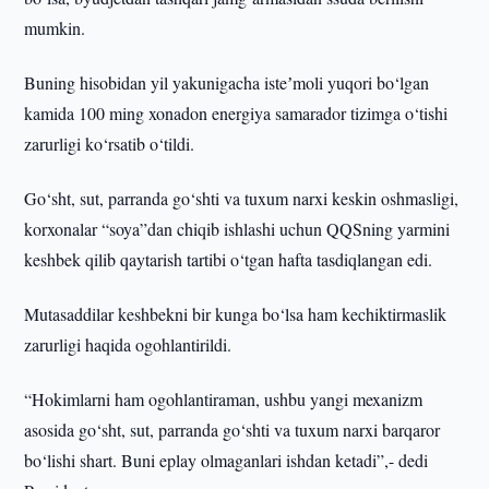
mumkin.
Buning hisobidan yil yakunigacha isteʼmoli yuqori bo‘lgan
kamida 100 ming xonadon energiya samarador tizimga o‘tishi
zarurligi ko‘rsatib o‘tildi.
Go‘sht, sut, parranda go‘shti va tuxum narxi keskin oshmasligi,
korxonalar “soya”dan chiqib ishlashi uchun QQSning yarmini
keshbek qilib qaytarish tartibi o‘tgan hafta tasdiqlangan edi.
Mutasaddilar keshbekni bir kunga bo‘lsa ham kechiktirmaslik
zarurligi haqida ogohlantirildi.
“Hokimlarni ham ogohlantiraman, ushbu yangi mexanizm
asosida go‘sht, sut, parranda go‘shti va tuxum narxi barqaror
bo‘lishi shart. Buni eplay olmaganlari ishdan ketadi”,- dedi