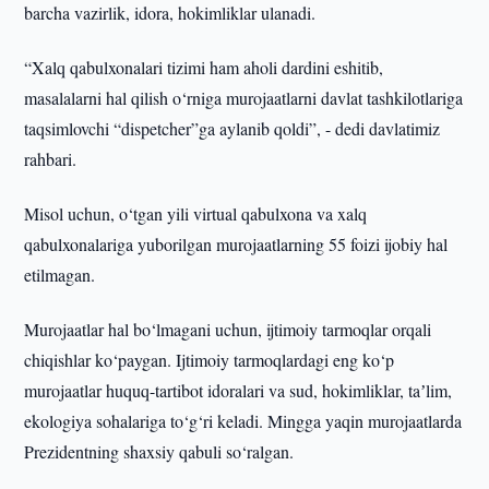
barcha vazirlik, idora, hokimliklar ulanadi.
“Xalq qabulxonalari tizimi ham aholi dardini eshitib,
masalalarni hal qilish o‘rniga murojaatlarni davlat tashkilotlariga
taqsimlovchi “dispetcher”ga aylanib qoldi”, - dedi davlatimiz
rahbari.
Misol uchun, o‘tgan yili virtual qabulxona va xalq
qabulxonalariga yuborilgan murojaatlarning 55 foizi ijobiy hal
etilmagan.
Murojaatlar hal bo‘lmagani uchun, ijtimoiy tarmoqlar orqali
chiqishlar ko‘paygan. Ijtimoiy tarmoqlardagi eng ko‘p
murojaatlar huquq-tartibot idoralari va sud, hokimliklar, taʼlim,
ekologiya sohalariga to‘g‘ri keladi. Mingga yaqin murojaatlarda
Prezidentning shaxsiy qabuli so‘ralgan.