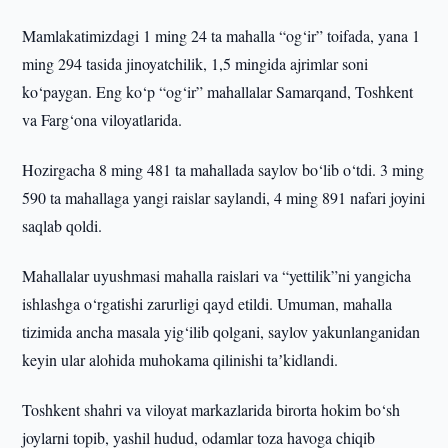
Mamlakatimizdagi 1 ming 24 ta mahalla “og‘ir” toifada, yana 1
ming 294 tasida jinoyatchilik, 1,5 mingida ajrimlar soni
ko‘paygan. Eng ko‘p “og‘ir” mahallalar Samarqand, Toshkent
va Farg‘ona viloyatlarida.
Hozirgacha 8 ming 481 ta mahallada saylov bo‘lib o‘tdi. 3 ming
590 ta mahallaga yangi raislar saylandi, 4 ming 891 nafari joyini
saqlab qoldi.
Mahallalar uyushmasi mahalla raislari va “yettilik”ni yangicha
ishlashga o‘rgatishi zarurligi qayd etildi. Umuman, mahalla
tizimida ancha masala yig‘ilib qolgani, saylov yakunlanganidan
keyin ular alohida muhokama qilinishi taʼkidlandi.
Toshkent shahri va viloyat markazlarida birorta hokim bo‘sh
joylarni topib, yashil hudud, odamlar toza havoga chiqib