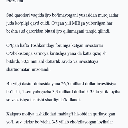
Prezident.
Sud qarorlari vaqtida ijro bo‘lmayotgani yuzasidan murojaatlar
juda ko‘pligi qayd etildi. O‘tgan yili MIBga yuborilgan har
beshta sud qaroridan bittasi ijro qilinmagani tanqid qilindi.
O‘tgan hafta Toshkentdagi forumga kelgan investorlar
O‘zbekistonga sarmoya kiritishga yana-da katta qiziqish
bildirdi, 30,5 milliard dollarlik savdo va investitsiya
shartnomalari imzolandi.
Bu yilgi dastur doirasida yana 26,5 milliard dollar investitsiya
bo‘lishi, 1 sentyabrgacha 3,3 milliard dollarlik 35 ta yirik loyiha
so‘zsiz ishga tushishi shartligi taʼkidlandi.
Xalqaro moliya tashkilotlari mablag‘i hisobidan qurilayotgan
yo‘l, suv, elektr bo‘yicha 3-5 yillab cho‘zilayotgan loyihalar