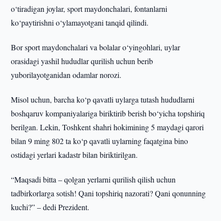
o‘tiradigan joylar, sport maydonchalari, fontanlarni
ko‘paytirishni o‘ylamayotgani tanqid qilindi.
Bor sport maydonchalari va bolalar o‘yingohlari, uylar
orasidagi yashil hududlar qurilish uchun berib
yuborilayotganidan odamlar norozi.
Misol uchun, barcha ko‘p qavatli uylarga tutash hududlarni
boshqaruv kompaniyalariga biriktirib berish bo‘yicha topshiriq
berilgan. Lekin, Toshkent shahri hokimining 5 maydagi qarori
bilan 9 ming 802 ta ko‘p qavatli uylarning faqatgina bino
ostidagi yerlari kadastr bilan biriktirilgan.
“Maqsadi bitta – qolgan yerlarni qurilish qilish uchun
tadbirkorlarga sotish! Qani topshiriq nazorati? Qani qonunning
kuchi?” – dedi Prezident.