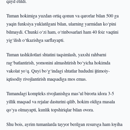
qayd etildi.
Tuman hokimiga yuzdan ortiq qonun va qarorlar bilan 500 ga
yaqin funksiya yuklatilgani bilan, ularning yarmidan ko‘pini
bilmaydi. Chunki o‘zi ham, o‘rinbosarlari ham 40 foiz vaqtini
yig‘ilish o‘tkazishga sarflayapti.
Tuman tashkilotlari shtatini taqsimlash, yaxshi rahbarni
rag‘batlantirish, yomonini almashtirish bo‘yicha hokimda
vakolat yo‘q. Quyi bo‘g‘indagi shtatlar hududni ijtimoiy-
iqtisodiy rivojlantirish maqsadiga mos emas.
Tumandagi kompleks rivojlanishga masʼul birorta idora 3-5
yillik maqsad va rejalar dasturini qilib, hokim oldiga masala
qo‘ya olmayapti, kunlik topshiriqlar bilan ovora.
Shu bois, ayrim tumanlarda tayyor berilgan resursga ham loyiha