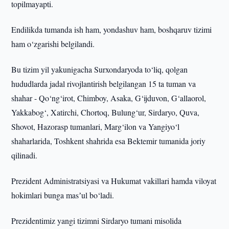
topilmayapti.
Endilikda tumanda ish ham, yondashuv ham, boshqaruv tizimi
ham o‘zgarishi belgilandi.
Bu tizim yil yakunigacha Surxondaryoda to‘liq, qolgan
hududlarda jadal rivojlantirish belgilangan 15 ta tuman va
shahar - Qo‘ng‘irot, Chimboy, Asaka, G‘ijduvon, G‘allaorol,
Yakkabog‘, Xatirchi, Chortoq, Bulung‘ur, Sirdaryo, Quva,
Shovot, Hazorasp tumanlari, Marg‘ilon va Yangiyo‘l
shaharlarida, Toshkent shahrida esa Bektemir tumanida joriy
qilinadi.
Prezident Administratsiyasi va Hukumat vakillari hamda viloyat
hokimlari bunga masʼul bo‘ladi.
Prezidentimiz yangi tizimni Sirdaryo tumani misolida