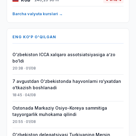
Barcha valyuta kurslari →
ENG KO'P O'QILGAN
O‘zbekiston ICCA xalqaro assotsiatsiyasiga aʼzo
bo‘ldi
20:38 · 01/08
7 avgustdan O‘zbekistonda hayvonlarni ro‘yxatdan
o‘tkazish boshlanadi
18:45 · 04/08
Ostonada Markaziy Osiyo-Koreya sammitiga
tayyorgarlik muhokama qilindi
20:55 · 01/08
Oʻzbekiston delegatsiyasi Turkiyaning Mersin