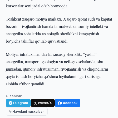
korxonalar soni jadal oʻsib bormoqda.
Toshkent xalqaro moliya markazi, Xalqaro tijorat sudi va kapital
bozorini rivojlantirish hamda farmatsevtika, sunʼiy intellekt va
energetika sohalarida texnologik sheriklikni kengaytirish
boʻyicha takliflar qoʻllab-quvvatlandi.
Moliya, infratuzilma, davlat-xususiy sheriklik, “yashil”
energetika, transport, geologiya va neft-gaz sohalarida, shu
jumladan, ijtimoiy infratuzilmani rivojlantirish va chiqindilarni
qayta ishlash boʻyicha qoʻshma loyihalarni ilgari surishga
alohida eʼtibor qaratildi.
Ulashish:
Telegram
Twitter/X
Facebook
Havolani nusxalash