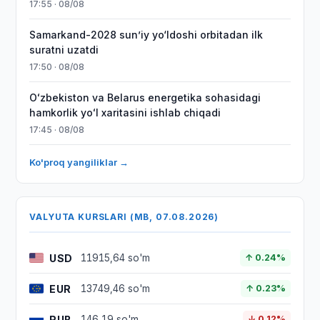
17:55 · 08/08
Samarkand-2028 sunʼiy yo‘ldoshi orbitadan ilk
suratni uzatdi
17:50 · 08/08
Oʻzbekiston va Belarus energetika sohasidagi
hamkorlik yoʻl xaritasini ishlab chiqadi
17:45 · 08/08
Ko'proq yangiliklar →
VALYUTA KURSLARI (MB, 07.08.2026)
USD
11915,64 so'm
↑ 0.24%
EUR
13749,46 so'm
↑ 0.23%
RUB
146,19 so'm
↓ 0.12%