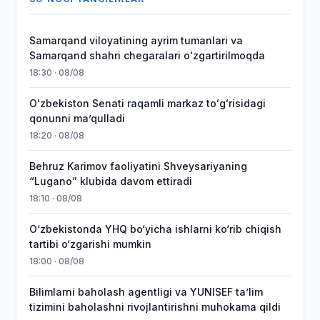
Samarqand viloyatining ayrim tumanlari va
Samarqand shahri chegaralari oʻzgartirilmoqda
18:30 · 08/08
Oʻzbekiston Senati raqamli markaz toʻgʻrisidagi
qonunni maʼqulladi
18:20 · 08/08
Behruz Karimov faoliyatini Shveysariyaning
“Lugano” klubida davom ettiradi
18:10 · 08/08
O‘zbekistonda YHQ bo‘yicha ishlarni ko‘rib chiqish
tartibi o‘zgarishi mumkin
18:00 · 08/08
Bilimlarni baholash agentligi va YUNISEF taʼlim
tizimini baholashni rivojlantirishni muhokama qildi