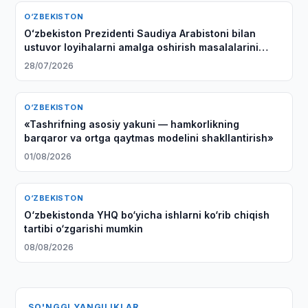
O‘ZBEKISTON
Oʻzbekiston Prezidenti Saudiya Arabistoni bilan
ustuvor loyihalarni amalga oshirish masalalarini
muhokama qildi
28/07/2026
O‘ZBEKISTON
«Tashrifning asosiy yakuni — hamkorlikning
barqaror va ortga qaytmas modelini shakllantirish»
01/08/2026
O‘ZBEKISTON
O‘zbekistonda YHQ bo‘yicha ishlarni ko‘rib chiqish
tartibi o‘zgarishi mumkin
08/08/2026
SO'NGGI YANGILIKLAR