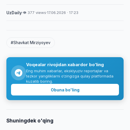
UzDaily
·
👁 377 views
·
17.06.2026 · 17:23
#Shavkat Mirziyoyev
Voqealar rivojidan xabardor bo‘ling
Eng muhim xabarlar, eksklyuziv reportajlar va
tezkor yangiliklarni o‘zingizga qulay platformada
kuzatib boring.
Obuna bo'ling
Shuningdek o'qing