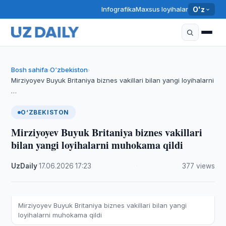
Infografika
Maxsus loyihalar
O'z
Bosh sahifa
O‘zbekiston
›
›
Mirziyoyev Buyuk Britaniya biznes vakillari bilan yangi loyihalarni
…
O‘ZBEKISTON
Mirziyoyev Buyuk Britaniya biznes vakillari
bilan yangi loyihalarni muhokama qildi
UzDaily
·
17.06.2026
·
17:23
·
377 views
Mirziyoyev Buyuk Britaniya biznes vakillari bilan yangi
loyihalarni muhokama qildi