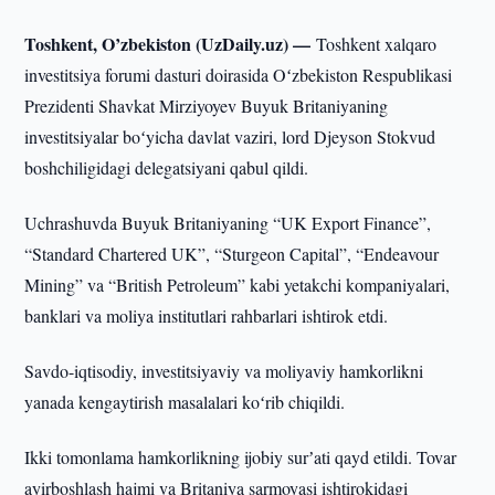
Toshkent, O’zbekiston (UzDaily.uz) —
Toshkent xalqaro
investitsiya forumi dasturi doirasida Oʻzbekiston Respublikasi
Prezidenti Shavkat Mirziyoyev Buyuk Britaniyaning
investitsiyalar boʻyicha davlat vaziri, lord Djeyson Stokvud
boshchiligidagi delegatsiyani qabul qildi.
Uchrashuvda Buyuk Britaniyaning “UK Export Finance”,
“Standard Chartered UK”, “Sturgeon Capital”, “Endeavour
Mining” va “British Petroleum” kabi yetakchi kompaniyalari,
banklari va moliya institutlari rahbarlari ishtirok etdi.
Savdo-iqtisodiy, investitsiyaviy va moliyaviy hamkorlikni
yanada kengaytirish masalalari koʻrib chiqildi.
Ikki tomonlama hamkorlikning ijobiy surʼati qayd etildi. Tovar
ayirboshlash hajmi va Britaniya sarmoyasi ishtirokidagi