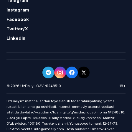
Telegram
Instagram
Facebook
Twitter/X
LinkedIn
© 2026 UzDaily · OAV №248510
18+
UzDaily.uz materiallaridan foydalanish faqat tahririyatning yozma
ruxsati bilan amalga oshiriladi. Internet-ommaviy axborot vositasi
sifatida davlat roʻyxatidan oʻtganligi toʻgʻrisidagi guvohnoma №248510,
2024 yil 1 aprel. Muassis: «Daily Media» xususiy korxonasi. Manzil:
Oʻzbekiston, 100180, Toshkent shahri, Yunusobod tumani, 12-27-73.
Elektron pochta: info@uzdaily.com. Bosh muharrir: Umarov Anvar