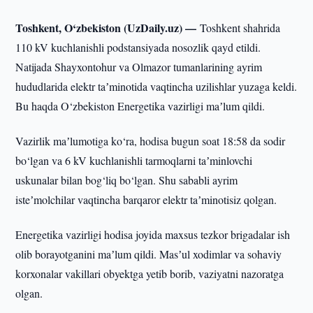
Toshkent, O‘zbekiston (UzDaily.uz) —
Toshkent shahrida
110 kV kuchlanishli podstansiyada nosozlik qayd etildi.
Natijada Shayxontohur va Olmazor tumanlarining ayrim
hududlarida elektr taʼminotida vaqtincha uzilishlar yuzaga keldi.
Bu haqda O‘zbekiston Energetika vazirligi maʼlum qildi.
Vazirlik maʼlumotiga ko‘ra, hodisa bugun soat 18:58 da sodir
bo‘lgan va 6 kV kuchlanishli tarmoqlarni taʼminlovchi
uskunalar bilan bog‘liq bo‘lgan. Shu sababli ayrim
isteʼmolchilar vaqtincha barqaror elektr taʼminotisiz qolgan.
Energetika vazirligi hodisa joyida maxsus tezkor brigadalar ish
olib borayotganini maʼlum qildi. Masʼul xodimlar va sohaviy
korxonalar vakillari obyektga yetib borib, vaziyatni nazoratga
olgan.