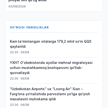
04/08/2026
SO'NGGI YANGILIKLAR
Kam taʼminlangan oilalarga 179,2 mlrd so‘m QQS
qaytarildi
22:35 · 06/08
YXHT O‘zbekistonda ayollar mehnat migratsiyasi
uchun mustahkamroq boshqaruvni qo‘llab-
quvvatlaydi
22:30 · 06/08
“Uzbekistan Airports” va “Loong Air” Sian –
Farg‘ona yo‘nalishida parvozlarni yo‘lga qo‘yish
masalasini muhokama qildi
22:30 · 06/08