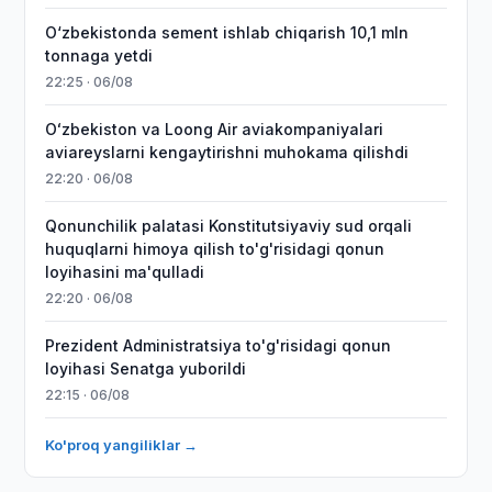
O‘zbekistonda sement ishlab chiqarish 10,1 mln
tonnaga yetdi
22:25 · 06/08
Oʻzbekiston va Loong Air aviakompaniyalari
aviareyslarni kengaytirishni muhokama qilishdi
22:20 · 06/08
Qonunchilik palatasi Konstitutsiyaviy sud orqali
huquqlarni himoya qilish to'g'risidagi qonun
loyihasini ma'qulladi
22:20 · 06/08
Prezident Administratsiya to'g'risidagi qonun
loyihasi Senatga yuborildi
22:15 · 06/08
Ko'proq yangiliklar →