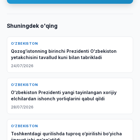
Shuningdek o'qing
O‘ZBEKISTON
Qozogʻistonning birinchi Prezidenti Oʻzbekiston
yetakchisini tavallud kuni bilan tabrikladi
24/07/2026
O‘ZBEKISTON
Oʻzbekiston Prezidenti yangi tayinlangan xorijiy
elchilardan ishonch yorliqlarini qabul qildi
28/07/2026
O‘ZBEKISTON
Toshkentdagi qurilishda tuproq o‘pirilishi bo‘yicha
jinoyat ishi qo‘zg‘atildi