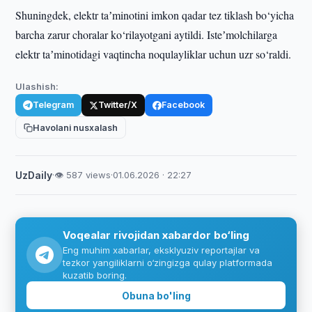
Shuningdek, elektr taʼminotini imkon qadar tez tiklash bo‘yicha
barcha zarur choralar ko‘rilayotgani aytildi. Isteʼmolchilarga
elektr taʼminotidagi vaqtincha noqulayliklar uchun uzr so‘raldi.
Ulashish:
Telegram
Twitter/X
Facebook
Havolani nusxalash
UzDaily
·
👁 587 views
·
01.06.2026 · 22:27
Voqealar rivojidan xabardor bo‘ling
Eng muhim xabarlar, eksklyuziv reportajlar va
tezkor yangiliklarni o‘zingizga qulay platformada
kuzatib boring.
Obuna bo'ling