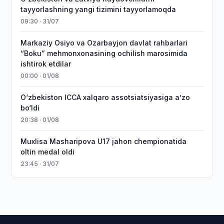
tayyorlashning yangi tizimini tayyorlamoqda
09:30 · 31/07
Markaziy Osiyo va Ozarbayjon davlat rahbarlari
“Boku” mehmonxonasining ochilish marosimida
ishtirok etdilar
00:00 · 01/08
O‘zbekiston ICCA xalqaro assotsiatsiyasiga aʼzo
bo‘ldi
20:38 · 01/08
Muxlisa Masharipova U17 jahon chempionatida
oltin medal oldi
23:45 · 31/07