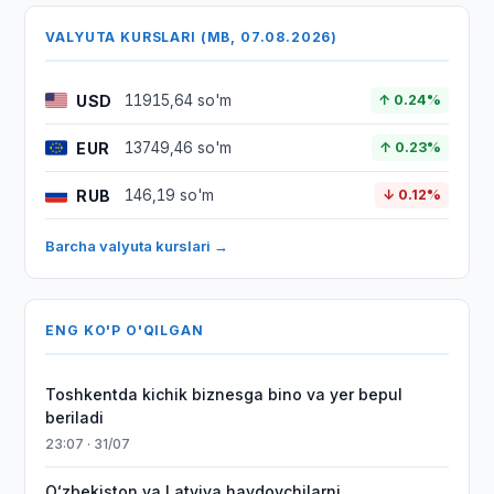
VALYUTA KURSLARI (MB, 07.08.2026)
USD
11915,64 so'm
↑ 0.24%
EUR
13749,46 so'm
↑ 0.23%
RUB
146,19 so'm
↓ 0.12%
Barcha valyuta kurslari →
ENG KO'P O'QILGAN
Toshkentda kichik biznesga bino va yer bepul
beriladi
23:07 · 31/07
Oʻzbekiston va Latviya haydovchilarni