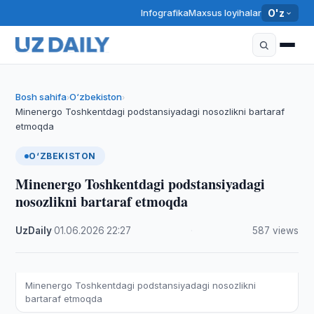
Infografika
Maxsus loyihalar
O'z
Bosh sahifa
O‘zbekiston
›
›
Minenergo Toshkentdagi podstansiyadagi nosozlikni bartaraf
etmoqda
O‘ZBEKISTON
Minenergo Toshkentdagi podstansiyadagi
nosozlikni bartaraf etmoqda
UzDaily
·
01.06.2026
·
22:27
·
587 views
Minenergo Toshkentdagi podstansiyadagi nosozlikni
bartaraf etmoqda