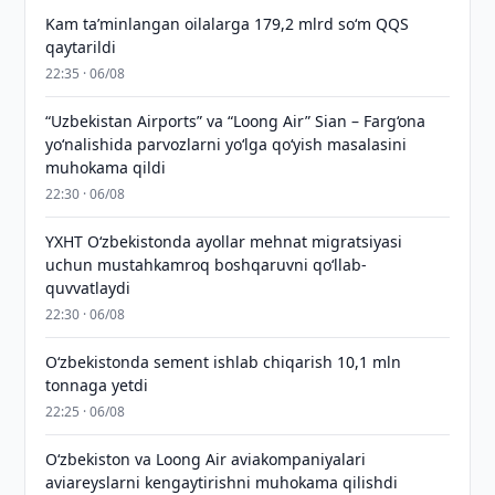
Kam taʼminlangan oilalarga 179,2 mlrd so‘m QQS
qaytarildi
22:35 · 06/08
“Uzbekistan Airports” va “Loong Air” Sian – Farg‘ona
yo‘nalishida parvozlarni yo‘lga qo‘yish masalasini
muhokama qildi
22:30 · 06/08
YXHT O‘zbekistonda ayollar mehnat migratsiyasi
uchun mustahkamroq boshqaruvni qo‘llab-
quvvatlaydi
22:30 · 06/08
O‘zbekistonda sement ishlab chiqarish 10,1 mln
tonnaga yetdi
22:25 · 06/08
Oʻzbekiston va Loong Air aviakompaniyalari
aviareyslarni kengaytirishni muhokama qilishdi