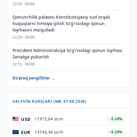
22:20 · 06/08
Qonunchilik palatasi Konstitutsiyaviy sud orqali
huquqlarni himoya qilish to'g'risidagi qonun
loyihasini ma'qulladi
22:20 · 06/08
Prezident Administratsiya to'g'risidagi qonun loyihasi
Senatga yuborildi
22:15 · 06/08
Ko'proq yangiliklar →
VALYUTA KURSLARI (MB, 07.08.2026)
USD
11915,64 so'm
↑ 0.24%
EUR
13749,46 so'm
↑ 0.23%