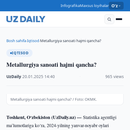
Infografika
Maxsus loyihalar
O'z
Bosh sahifa
Iqtisod
Metallurgiya sanoati hajmi qancha?
›
›
IQTISOD
Metallurgiya sanoati hajmi qancha?
UzDaily
·
20.01.2025
·
14:40
·
965 views
Metallurgiya sanoati hajmi qancha? / Foto: OKMK.
Toshkent, O‘zbekiston (UzDaily.uz) —
Statistika agentligi
ma’lumotlariga ko‘ra, 2024-yilning yanvar-noyabr oylari