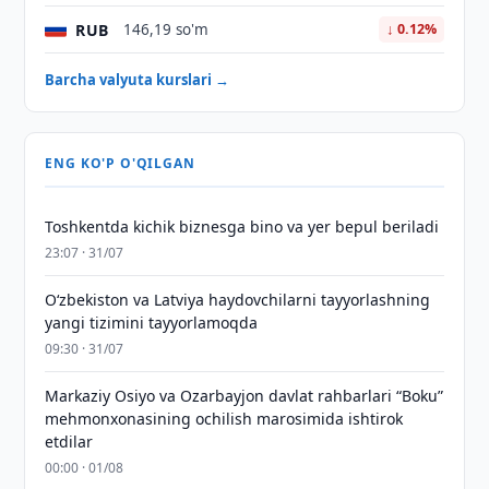
RUB
146,19 so'm
↓ 0.12%
Barcha valyuta kurslari →
ENG KO'P O'QILGAN
Toshkentda kichik biznesga bino va yer bepul beriladi
23:07 · 31/07
Oʻzbekiston va Latviya haydovchilarni tayyorlashning
yangi tizimini tayyorlamoqda
09:30 · 31/07
Markaziy Osiyo va Ozarbayjon davlat rahbarlari “Boku”
mehmonxonasining ochilish marosimida ishtirok
etdilar
00:00 · 01/08