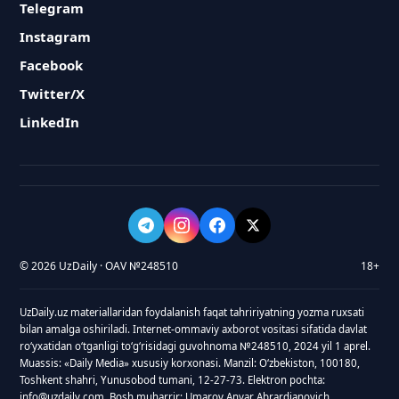
Telegram
Instagram
Facebook
Twitter/X
LinkedIn
© 2026 UzDaily · OAV №248510
18+
UzDaily.uz materiallaridan foydalanish faqat tahririyatning yozma ruxsati
bilan amalga oshiriladi. Internet-ommaviy axborot vositasi sifatida davlat
roʻyxatidan oʻtganligi toʻgʻrisidagi guvohnoma №248510, 2024 yil 1 aprel.
Muassis: «Daily Media» xususiy korxonasi. Manzil: Oʻzbekiston, 100180,
Toshkent shahri, Yunusobod tumani, 12-27-73. Elektron pochta:
info@uzdaily.com. Bosh muharrir: Umarov Anvar Abrardjanovich.