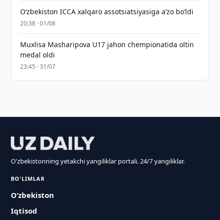
O‘zbekiston ICCA xalqaro assotsiatsiyasiga aʼzo bo‘ldi
20:38 · 01/08
Muxlisa Masharipova U17 jahon chempionatida oltin
medal oldi
23:45 · 31/07
O'zbekistonning yetakchi yangiliklar portali. 24/7 yangiliklar.
BO'LIMLAR
O‘zbekiston
Iqtisod