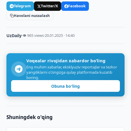
Telegram
Twitter/X
Facebook
Havolani nusxalash
UzDaily
·
👁 965 views
·
20.01.2025 · 14:40
Voqealar rivojidan xabardor bo‘ling
Eng muhim xabarlar, eksklyuziv reportajlar va tezkor
yangiliklarni o‘zingizga qulay platformada kuzatib
boring.
Obuna bo'ling
Shuningdek o'qing