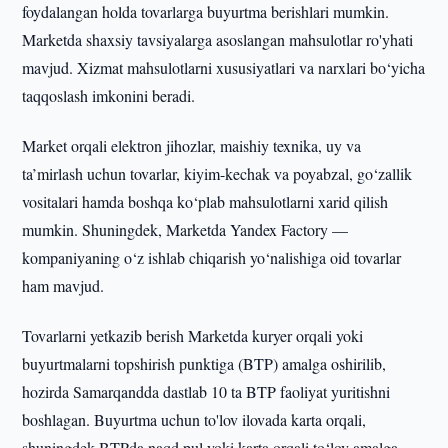
foydalangan holda tovarlarga buyurtma berishlari mumkin.
Marketda shaxsiy tavsiyalarga asoslangan mahsulotlar ro'yhati
mavjud. Xizmat mahsulotlarni xususiyatlari va narxlari bo‘yicha
taqqoslash imkonini beradi.
Market orqali elektron jihozlar, maishiy texnika, uy va
ta’mirlash uchun tovarlar, kiyim-kechak va poyabzal, go‘zallik
vositalari hamda boshqa ko‘plab mahsulotlarni xarid qilish
mumkin. Shuningdek, Marketda Yandex Factory —
kompaniyaning o‘z ishlab chiqarish yo‘nalishiga oid tovarlar
ham mavjud.
Tovarlarni yetkazib berish Marketda kuryer orqali yoki
buyurtmalarni topshirish punktiga (BTP) amalga oshirilib,
hozirda Samarqandda dastlab 10 ta BTP faoliyat yuritishni
boshlagan. Buyurtma uchun to'lov ilovada karta orqali,
shuningdek BTPda naqd pul yoki karta orqali to‘lov amalga