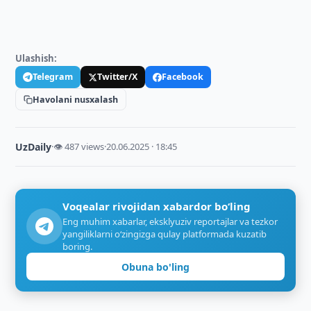
Ulashish:
Telegram
Twitter/X
Facebook
Havolani nusxalash
UzDaily
·
👁 487 views
·
20.06.2025 · 18:45
Voqealar rivojidan xabardor bo‘ling
Eng muhim xabarlar, eksklyuziv reportajlar va tezkor
yangiliklarni o‘zingizga qulay platformada kuzatib
boring.
Obuna bo'ling