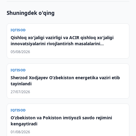
Shuningdek o'qing
IQTISOD
Qishloq xo'jaligi vazirligi va ACIR qishloq xo'jaligi
innovatsiyalarini rivojlantirish masalalarini
muhokama qilishdi
05/08/2026
IQTISOD
Sherzod Xodjayev O‘zbekiston energetika vaziri etib
tayinlandi
27/07/2026
IQTISOD
O‘zbekiston va Pokiston imtiyozli savdo rejimini
kengaytiradi
01/08/2026