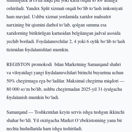
oshiriladi. Yandex Split xizmati orqali bo‘lib to‘lash imkoniyati
ham mavjud. Ushbu xizmat yordamida xaridor mahsulot
narxining bir qismini darhol to‘lab, qolgan summa esa
xaridorning biriktirilgan kartasidan belgilangan jadval asosida
yechib boriladi. Foydalanuvchilar 2, 4 yoki 6 oylik bo‘lib to‘lash
tizimidan foydalanishlari mumkin.
REGISTON promokodi bilan Marketning Samarqand shahri
va viloyatdagi yangi foydalanuvchilari birinchi buyurtma uchun
50% chegirmaga ega bo‘ladilar. Maksimal chegirma miqdori —
80 000 so‘m bo'lib, ushbu chegirmadan 2025-yil 31-iyulgacha
foydalanish mumkin bo‘ladi.
Samarqand — Toshkentdan keyin servis ishga tushgan ikkinchi
shahar bo‘ldi. Yil oxirigacha Market O‘zbekistonning yana bir
nechta hududlarida ham ishga tushiriladi.