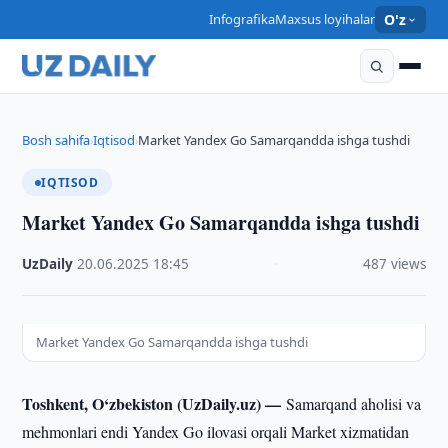
Infografika
Maxsus loyihalar
O'z
Bosh sahifa
Iqtisod
Market Yandex Go Samarqandda ishga tushdi
›
›
IQTISOD
Market Yandex Go Samarqandda ishga tushdi
UzDaily
·
20.06.2025
·
18:45
·
487 views
Market Yandex Go Samarqandda ishga tushdi
Toshkent, O‘zbekiston (UzDaily.uz) —
Samarqand aholisi va
mehmonlari endi Yandex Go ilovasi orqali Market xizmatidan