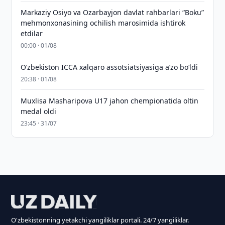
Markaziy Osiyo va Ozarbayjon davlat rahbarlari “Boku”
mehmonxonasining ochilish marosimida ishtirok
etdilar
00:00 · 01/08
O‘zbekiston ICCA xalqaro assotsiatsiyasiga aʼzo bo‘ldi
20:38 · 01/08
Muxlisa Masharipova U17 jahon chempionatida oltin
medal oldi
23:45 · 31/07
O'zbekistonning yetakchi yangiliklar portali. 24/7 yangiliklar.