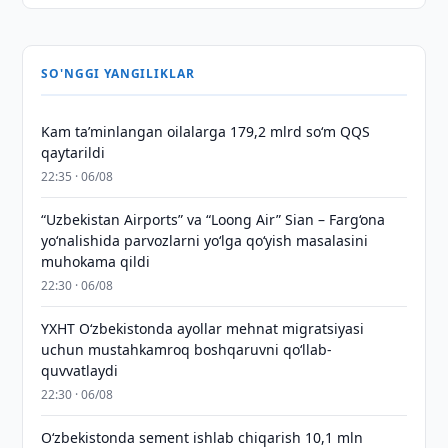
SO'NGGI YANGILIKLAR
Kam taʼminlangan oilalarga 179,2 mlrd so‘m QQS
qaytarildi
22:35 · 06/08
“Uzbekistan Airports” va “Loong Air” Sian – Farg‘ona
yo‘nalishida parvozlarni yo‘lga qo‘yish masalasini
muhokama qildi
22:30 · 06/08
YXHT O‘zbekistonda ayollar mehnat migratsiyasi
uchun mustahkamroq boshqaruvni qo‘llab-
quvvatlaydi
22:30 · 06/08
O‘zbekistonda sement ishlab chiqarish 10,1 mln