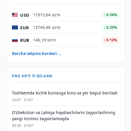
USD
11915,64 so'm
↑ 0.24%
EUR
13749,46 so'm
↑ 0.23%
RUB
146,19 so'm
↓ 0.12%
Barcha valyuta kurslari →
ENG KO'P O'QILGAN
Toshkentda kichik biznesga bino va yer bepul beriladi
23:07 · 31/07
Oʻzbekiston va Latviya haydovchilarni tayyorlashning
yangi tizimini tayyorlamoqda
09:30 · 31/07