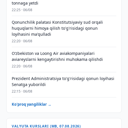
tonnaga yetdi
22:25 · 06/08
Qonunchilik palatasi Konstitutsiyaviy sud orqali
huquqlarni himoya qilish to'g'risidagi qonun
loyihasini ma'qulladi
22:20 · 06/08
Oʻzbekiston va Loong Air aviakompaniyalari
aviareyslarni kengaytirishni muhokama qilishdi
22:20 · 06/08
Prezident Administratsiya to'g'risidagi qonun loyihasi
Senatga yuborildi
22:15 · 06/08
Ko'proq yangiliklar →
VALYUTA KURSLARI (MB, 07.08.2026)