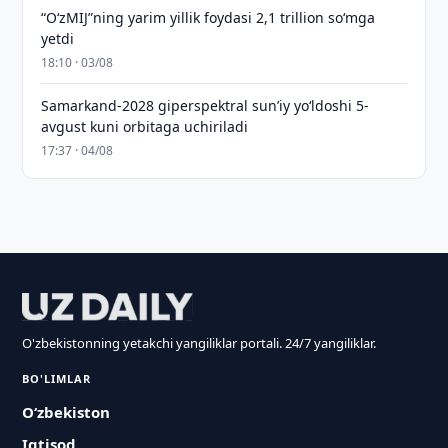
“O‘zMIJ”ning yarim yillik foydasi 2,1 trillion so‘mga
yetdi
18:10 · 03/08
Samarkand-2028 giperspektral sun’iy yo‘ldoshi 5-
avgust kuni orbitaga uchiriladi
17:37 · 04/08
O'zbekistonning yetakchi yangiliklar portali. 24/7 yangiliklar.
BO'LIMLAR
O‘zbekiston
Iqtisod