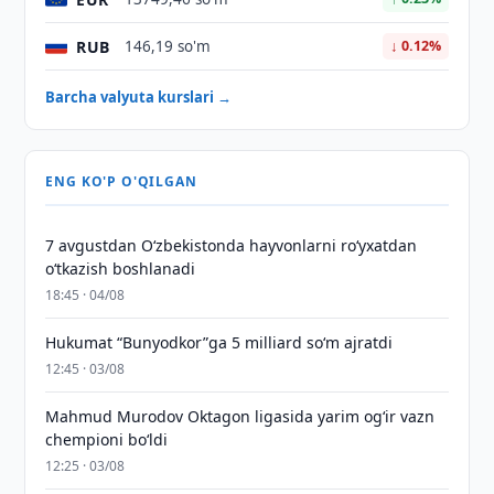
RUB
146,19 so'm
↓ 0.12%
Barcha valyuta kurslari →
ENG KO'P O'QILGAN
7 avgustdan O‘zbekistonda hayvonlarni ro‘yxatdan
o‘tkazish boshlanadi
18:45 · 04/08
Hukumat “Bunyodkor”ga 5 milliard so‘m ajratdi
12:45 · 03/08
Mahmud Murodov Oktagon ligasida yarim og‘ir vazn
chempioni bo‘ldi
12:25 · 03/08