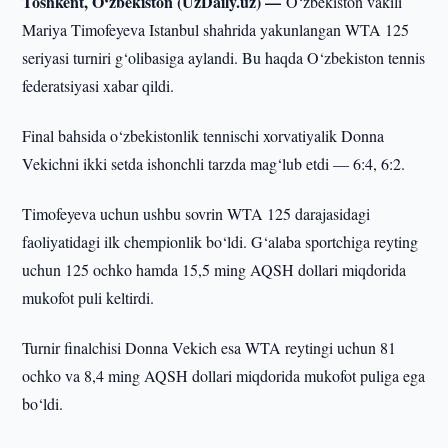
Toshkent, O‘zbekiston (UzDaily.uz) —
O‘zbekiston vakili
Mariya Timofeyeva Istanbul shahrida yakunlangan WTA 125
seriyasi turniri g‘olibasiga aylandi. Bu haqda O‘zbekiston tennis
federatsiyasi xabar qildi.
Final bahsida o‘zbekistonlik tennischi xorvatiyalik Donna
Vekichni ikki setda ishonchli tarzda mag‘lub etdi — 6:4, 6:2.
Timofeyeva uchun ushbu sovrin WTA 125 darajasidagi
faoliyatidagi ilk chempionlik bo‘ldi. G‘alaba sportchiga reyting
uchun 125 ochko hamda 15,5 ming AQSH dollari miqdorida
mukofot puli keltirdi.
Turnir finalchisi Donna Vekich esa WTA reytingi uchun 81
ochko va 8,4 ming AQSH dollari miqdorida mukofot puliga ega
bo‘ldi.