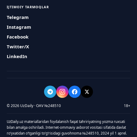
IJTIMOIY TARMOQLAR
Telegram
Instagram
Facebook
Twitter/X
LinkedIn
© 2026 UzDaily · OAV №248510
18+
UzDaily.uz materiallaridan foydalanish faqat tahririyatning yozma ruxsati
bilan amalga oshiriladi. Internet-ommaviy axborot vositasi sifatida davlat
roʻyxatidan oʻtganligi toʻgʻrisidagi guvohnoma №248510, 2024 yil 1 aprel.