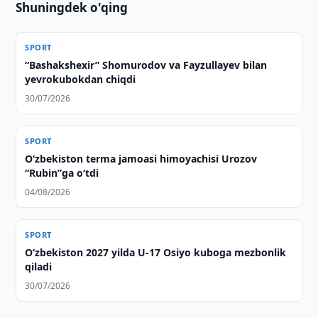
Shuningdek o'qing
SPORT
“Bashakshexir” Shomurodov va Fayzullayev bilan
yevrokubokdan chiqdi
30/07/2026
SPORT
O‘zbekiston terma jamoasi himoyachisi Urozov
“Rubin”ga o‘tdi
04/08/2026
SPORT
O‘zbekiston 2027 yilda U-17 Osiyo kuboga mezbonlik
qiladi
30/07/2026