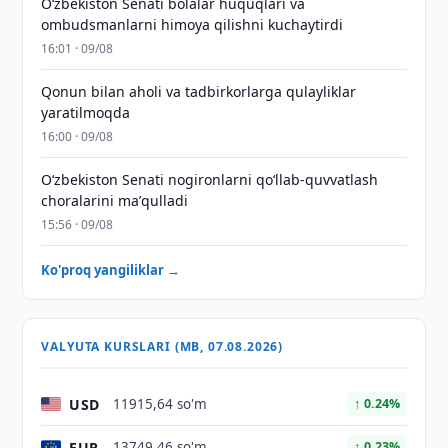
Oʻzbekiston Senati bolalar huquqlari va
ombudsmanlarni himoya qilishni kuchaytirdi
16:01 · 09/08
Qonun bilan aholi va tadbirkorlarga qulayliklar
yaratilmoqda
16:00 · 09/08
Oʻzbekiston Senati nogironlarni qoʻllab-quvvatlash
choralarini maʼqulladi
15:56 · 09/08
Ko'proq yangiliklar →
VALYUTA KURSLARI (MB, 07.08.2026)
USD
11915,64 so'm
↑ 0.24%
EUR
13749,46 so'm
↑ 0.23%