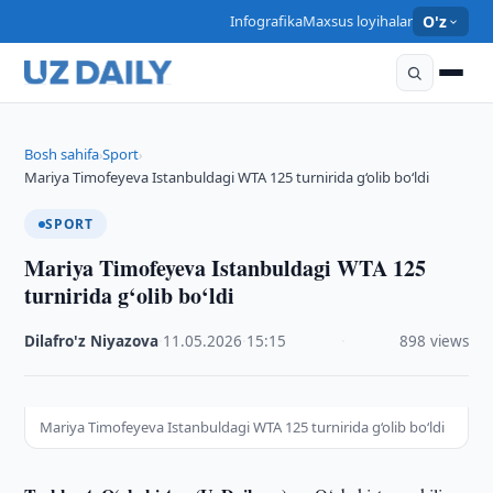
Infografika
Maxsus loyihalar
O'z
Bosh sahifa
Sport
›
›
Mariya Timofeyeva Istanbuldagi WTA 125 turnirida g‘olib bo‘ldi
SPORT
Mariya Timofeyeva Istanbuldagi WTA 125
turnirida g‘olib bo‘ldi
Dilafro'z Niyazova
·
11.05.2026
·
15:15
·
898 views
Mariya Timofeyeva Istanbuldagi WTA 125 turnirida g‘olib bo‘ldi