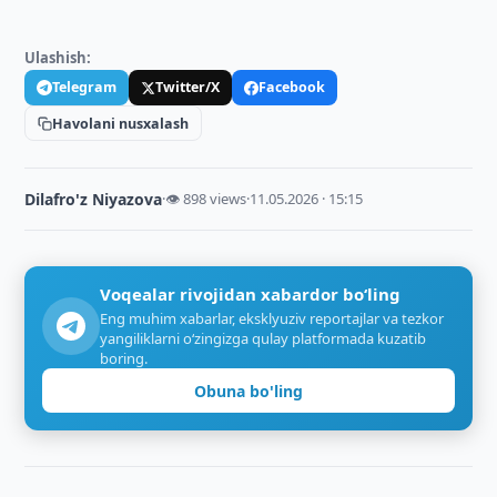
Ulashish:
Telegram
Twitter/X
Facebook
Havolani nusxalash
Dilafro'z Niyazova
·
👁 898 views
·
11.05.2026 · 15:15
Voqealar rivojidan xabardor bo‘ling
Eng muhim xabarlar, eksklyuziv reportajlar va tezkor
yangiliklarni o‘zingizga qulay platformada kuzatib
boring.
Obuna bo'ling