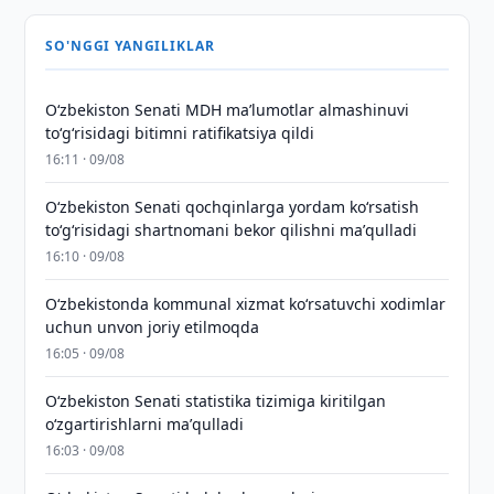
SO'NGGI YANGILIKLAR
Oʻzbekiston Senati MDH maʼlumotlar almashinuvi
toʻgʻrisidagi bitimni ratifikatsiya qildi
16:11 · 09/08
Oʻzbekiston Senati qochqinlarga yordam koʻrsatish
toʻgʻrisidagi shartnomani bekor qilishni maʼqulladi
16:10 · 09/08
Oʻzbekistonda kommunal xizmat koʻrsatuvchi xodimlar
uchun unvon joriy etilmoqda
16:05 · 09/08
Oʻzbekiston Senati statistika tizimiga kiritilgan
oʻzgartirishlarni maʼqulladi
16:03 · 09/08