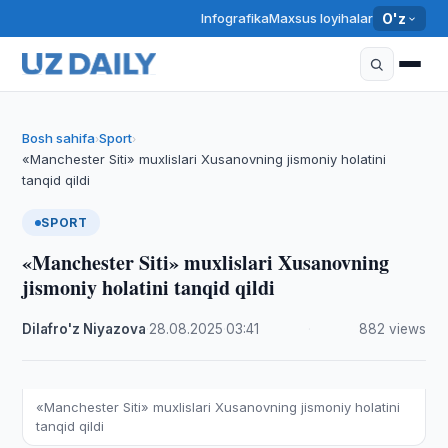
Infografika
Maxsus loyihalar
O'z
Bosh sahifa
Sport
›
›
«Manchester Siti» muxlislari Xusanovning jismoniy holatini
tanqid qildi
SPORT
«Manchester Siti» muxlislari Xusanovning
jismoniy holatini tanqid qildi
Dilafro'z Niyazova
·
28.08.2025
·
03:41
·
882 views
«Manchester Siti» muxlislari Xusanovning jismoniy holatini
tanqid qildi