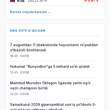
RUB
145,21 so'm
↓ 0.67%
Barcha valyuta kurslari →
ENG KO'P O'QILGAN
7 avgustdan O‘zbekistonda hayvonlarni ro‘yxatdan
o‘tkazish boshlanadi
18:45 · 04/08
Hukumat “Bunyodkor”ga 5 milliard so‘m ajratdi
12:45 · 03/08
Mahmud Murodov Oktagon ligasida yarim og‘ir
vazn chempioni bo‘ldi
12:25 · 03/08
Samarkand-2028 giperspektral sun’iy yo‘ldoshi 5-
avgust kuni orbitaga uchiriladi