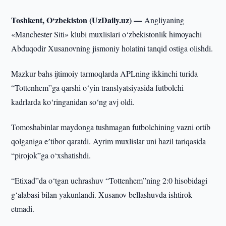
Toshkent, O‘zbekiston (UzDaily.uz) —
Angliyaning
«Manchester Siti» klubi muxlislari o‘zbekistonlik himoyachi
Abduqodir Xusanovning jismoniy holatini tanqid ostiga olishdi.
Mazkur bahs ijtimoiy tarmoqlarda APLning ikkinchi turida
“Tottenhem”ga qarshi o‘yin translyatsiyasida futbolchi
kadrlarda ko‘ringanidan so‘ng avj oldi.
Tomoshabinlar maydonga tushmagan futbolchining vazni ortib
qolganiga eʼtibor qaratdi. Ayrim muxlislar uni hazil tariqasida
“pirojok”ga o‘xshatishdi.
“Etixad”da o‘tgan uchrashuv “Tottenhem”ning 2:0 hisobidagi
g‘alabasi bilan yakunlandi. Xusanov bellashuvda ishtirok
etmadi.