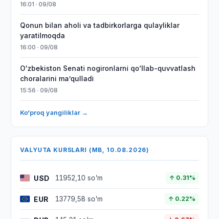
16:01 · 09/08
Qonun bilan aholi va tadbirkorlarga qulayliklar
yaratilmoqda
16:00 · 09/08
Oʻzbekiston Senati nogironlarni qoʻllab-quvvatlash
choralarini maʼqulladi
15:56 · 09/08
Ko'proq yangiliklar →
VALYUTA KURSLARI (MB, 10.08.2026)
USD
11952,10 so'm
↑ 0.31%
EUR
13779,58 so'm
↑ 0.22%