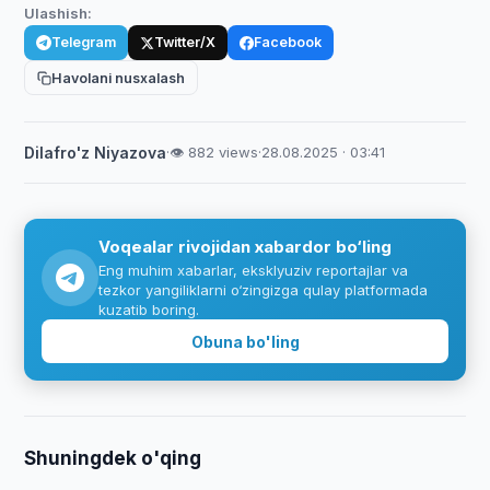
Ulashish:
Telegram
Twitter/X
Facebook
Havolani nusxalash
Dilafro'z Niyazova
·
👁 882 views
·
28.08.2025 · 03:41
Voqealar rivojidan xabardor bo‘ling
Eng muhim xabarlar, eksklyuziv reportajlar va
tezkor yangiliklarni o‘zingizga qulay platformada
kuzatib boring.
Obuna bo'ling
Shuningdek o'qing