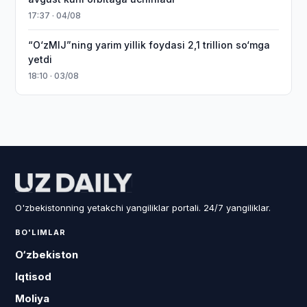
17:37 · 04/08
“O‘zMIJ”ning yarim yillik foydasi 2,1 trillion so‘mga
yetdi
18:10 · 03/08
O'zbekistonning yetakchi yangiliklar portali. 24/7 yangiliklar.
BO'LIMLAR
O‘zbekiston
Iqtisod
Moliya