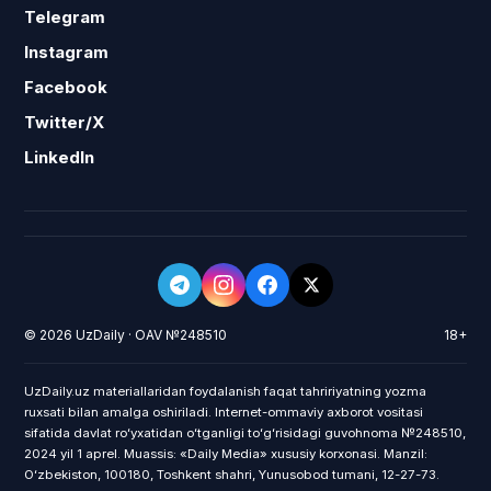
Telegram
Instagram
Facebook
Twitter/X
LinkedIn
© 2026 UzDaily · OAV №248510
18+
UzDaily.uz materiallaridan foydalanish faqat tahririyatning yozma
ruxsati bilan amalga oshiriladi. Internet-ommaviy axborot vositasi
sifatida davlat roʻyxatidan oʻtganligi toʻgʻrisidagi guvohnoma №248510,
2024 yil 1 aprel. Muassis: «Daily Media» xususiy korxonasi. Manzil:
Oʻzbekiston, 100180, Toshkent shahri, Yunusobod tumani, 12-27-73.