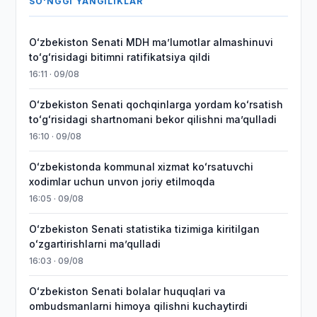
SO'NGGI YANGILIKLAR
Oʻzbekiston Senati MDH maʼlumotlar almashinuvi
toʻgʻrisidagi bitimni ratifikatsiya qildi
16:11 · 09/08
Oʻzbekiston Senati qochqinlarga yordam koʻrsatish
toʻgʻrisidagi shartnomani bekor qilishni maʼqulladi
16:10 · 09/08
Oʻzbekistonda kommunal xizmat koʻrsatuvchi
xodimlar uchun unvon joriy etilmoqda
16:05 · 09/08
Oʻzbekiston Senati statistika tizimiga kiritilgan
oʻzgartirishlarni maʼqulladi
16:03 · 09/08
Oʻzbekiston Senati bolalar huquqlari va
ombudsmanlarni himoya qilishni kuchaytirdi