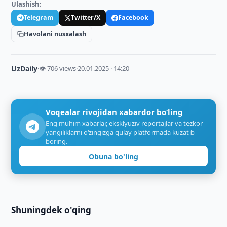
Ulashish:
Telegram
Twitter/X
Facebook
Havolani nusxalash
UzDaily
·
👁 706 views
·
20.01.2025 · 14:20
Voqealar rivojidan xabardor bo‘ling
Eng muhim xabarlar, eksklyuziv reportajlar va tezkor
yangiliklarni o‘zingizga qulay platformada kuzatib
boring.
Obuna bo'ling
Shuningdek o'qing