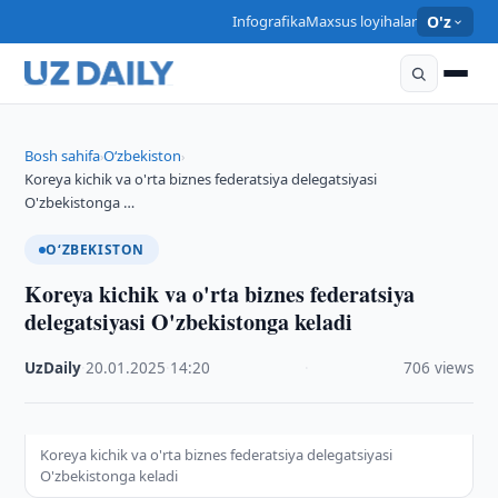
Infografika
Maxsus loyihalar
O'z
Bosh sahifa
O‘zbekiston
›
›
Koreya kichik va o'rta biznes federatsiya delegatsiyasi
O'zbekistonga …
O‘ZBEKISTON
Koreya kichik va o'rta biznes federatsiya
delegatsiyasi O'zbekistonga keladi
UzDaily
·
20.01.2025
·
14:20
·
706 views
Koreya kichik va o'rta biznes federatsiya delegatsiyasi
O'zbekistonga keladi