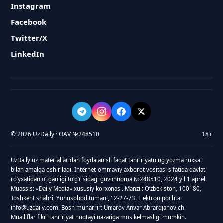
Instagram
Facebook
Twitter/X
LinkedIn
© 2026 UzDaily · OAV №248510
18+
UzDaily.uz materiallaridan foydalanish faqat tahririyatning yozma ruxsati
bilan amalga oshiriladi. Internet-ommaviy axborot vositasi sifatida davlat
roʻyxatidan oʻtganligi toʻgʻrisidagi guvohnoma №248510, 2024 yil 1 aprel.
Muassis: «Daily Media» xususiy korxonasi. Manzil: Oʻzbekiston, 100180,
Toshkent shahri, Yunusobod tumani, 12-27-73. Elektron pochta:
info@uzdaily.com. Bosh muharrir: Umarov Anvar Abrardjanovich.
Mualliflar fikri tahririyat nuqtayi nazariga mos kelmasligi mumkin.