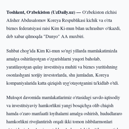
Toshkent, O‘zbekiston (UzDaily.uz) —
O'zbekiston elchisi
Alisher Abdusalomov Koreya Respublikasi kichik va o'rta
biznes federatsiyasi raisi Kim Ki-mun bilan uchrashuv o'tkazdi,
deb xabar qilmoqda "Dunyo" AA muxbiri.
Suhbat chog'ida Kim Ki-mun so'ngi yillarda mamlakatimizda
amalga oshirilayotgan o'zgarishlarni yuqori baholab,
yaratilayotgan qulay investitsiya muhiti va biznes yuritishning
osonlashgani xorijiy investorlarda, shu jumladan, Koreya
kompaniyalarida katta qiziqish uyg'otayotganini ta'kidlab o'tdi.
Muloqot davomida mamlakatlarimiz o'rtasidagi savdo-iqtisodiy
va investitsiyaviy hamkorlikni yangi bosqichga olib chiqish
hamda o'zaro manfaatli loyihalarni amalga oshirish, hududlararo
hamkorlikni rivojlantirish orqali ikki tomon ishbilarmonlari