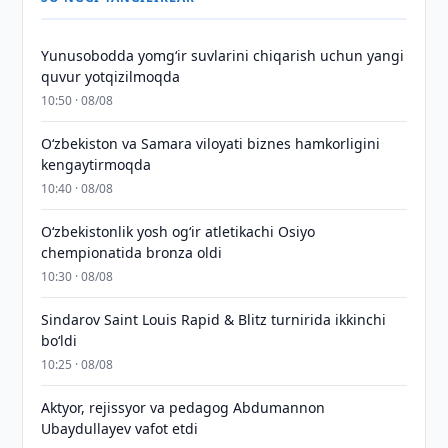
Yunusobodda yomg‘ir suvlarini chiqarish uchun yangi
quvur yotqizilmoqda
10:50 · 08/08
Oʻzbekiston va Samara viloyati biznes hamkorligini
kengaytirmoqda
10:40 · 08/08
O‘zbekistonlik yosh og‘ir atletikachi Osiyo
chempionatida bronza oldi
10:30 · 08/08
Sindarov Saint Louis Rapid & Blitz turnirida ikkinchi
bo‘ldi
10:25 · 08/08
Aktyor, rejissyor va pedagog Abdumannon
Ubaydullayev vafot etdi