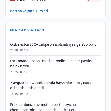
Barcha valyuta kurslari →
ENG KO'P O'QILGAN
O‘zbekiston ICCA xalqaro assotsiatsiyasiga aʼzo bo‘ldi
20:38 · 01/08
Farg‘onada “Inson” markazi xodimi hashar paytida
halok bo‘ldi
20:25 · 01/08
7 avgustdan O‘zbekistonda hayvonlarni ro‘yxatdan
o‘tkazish boshlanadi
18:45 · 04/08
Prezidentimiz suv-motor sporti bo‘yicha
chempionatning ochilishida ishtirok etdi