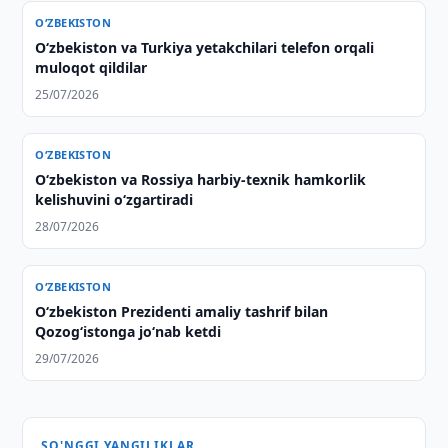
O‘ZBEKISTON
Oʻzbekiston va Turkiya yetakchilari telefon orqali
muloqot qildilar
25/07/2026
O‘ZBEKISTON
O‘zbekiston va Rossiya harbiy-texnik hamkorlik
kelishuvini o‘zgartiradi
28/07/2026
O‘ZBEKISTON
Oʻzbekiston Prezidenti amaliy tashrif bilan
Qozogʻistonga joʻnab ketdi
29/07/2026
SO'NGGI YANGILIKLAR