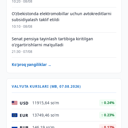
10:20 · 08/08
O‘zbekistonda elektromobillar uchun avtokreditlarni
subsidiyalash taklif etildi
10:10 · 08/08
Senat pensiya tayinlash tartibiga kiritilgan
o'zgartirishlarni ma'qulladi
21:30 · 07/08
Ko'proq yangiliklar →
VALYUTA KURSLARI (MB, 07.08.2026)
USD
11915,64 so'm
↑ 0.24%
EUR
13749,46 so'm
↑ 0.23%
RUB
146,19 so'm
↓ 0.12%