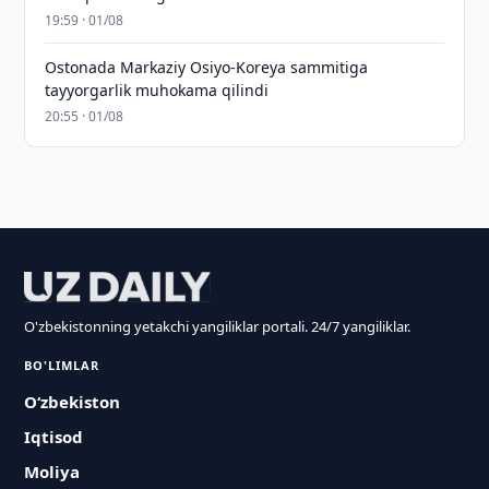
19:59 · 01/08
Ostonada Markaziy Osiyo-Koreya sammitiga
tayyorgarlik muhokama qilindi
20:55 · 01/08
O'zbekistonning yetakchi yangiliklar portali. 24/7 yangiliklar.
BO'LIMLAR
O‘zbekiston
Iqtisod
Moliya