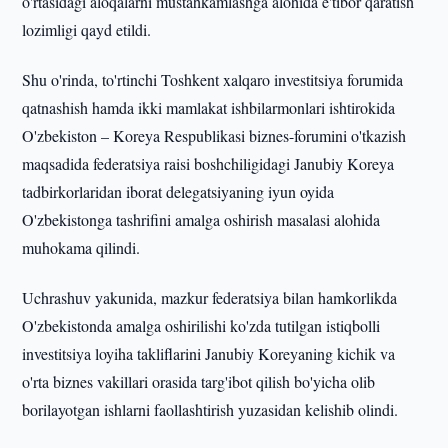
o'rtasidagi aloqalarni mustahkamlashga alohida e'tibor qaratish
lozimligi qayd etildi.
Shu o'rinda, to'rtinchi Toshkent xalqaro investitsiya forumida
qatnashish hamda ikki mamlakat ishbilarmonlari ishtirokida
O'zbekiston – Koreya Respublikasi biznes-forumini o'tkazish
maqsadida federatsiya raisi boshchiligidagi Janubiy Koreya
tadbirkorlaridan iborat delegatsiyaning iyun oyida
O'zbekistonga tashrifini amalga oshirish masalasi alohida
muhokama qilindi.
Uchrashuv yakunida, mazkur federatsiya bilan hamkorlikda
O'zbekistonda amalga oshirilishi ko'zda tutilgan istiqbolli
investitsiya loyiha takliflarini Janubiy Koreyaning kichik va
o'rta biznes vakillari orasida targ'ibot qilish bo'yicha olib
borilayotgan ishlarni faollashtirish yuzasidan kelishib olindi.