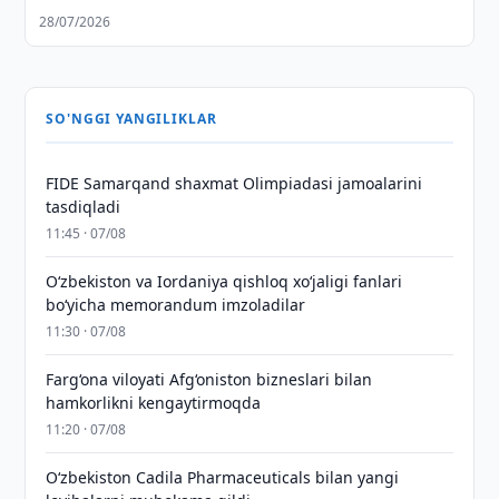
28/07/2026
SO'NGGI YANGILIKLAR
FIDE Samarqand shaxmat Olimpiadasi jamoalarini
tasdiqladi
11:45 · 07/08
Oʻzbekiston va Iordaniya qishloq xoʻjaligi fanlari
boʻyicha memorandum imzoladilar
11:30 · 07/08
Farg‘ona viloyati Afg‘oniston bizneslari bilan
hamkorlikni kengaytirmoqda
11:20 · 07/08
Oʻzbekiston Cadila Pharmaceuticals bilan yangi