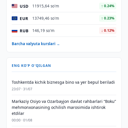
USD
11915,64 so'm
↑ 0.24%
EUR
13749,46 so'm
↑ 0.23%
RUB
146,19 so'm
↓ 0.12%
Barcha valyuta kurslari →
ENG KO'P O'QILGAN
Toshkentda kichik biznesga bino va yer bepul beriladi
23:07 · 31/07
Markaziy Osiyo va Ozarbayjon davlat rahbarlari “Boku”
mehmonxonasining ochilish marosimida ishtirok
etdilar
00:00 · 01/08