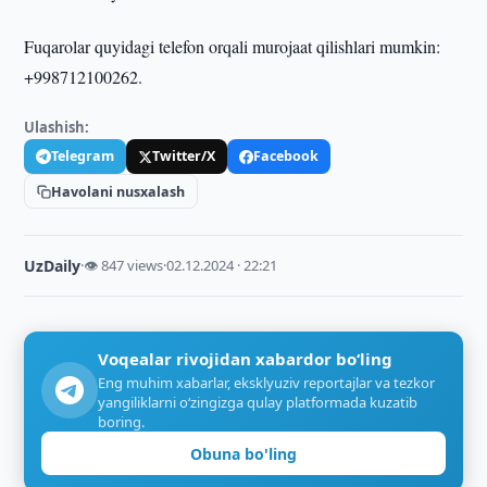
Fuqarolar quyidagi telefon orqali murojaat qilishlari mumkin:
+998712100262.
Ulashish:
Telegram
Twitter/X
Facebook
Havolani nusxalash
UzDaily
·
👁 847 views
·
02.12.2024 · 22:21
Voqealar rivojidan xabardor bo‘ling
Eng muhim xabarlar, eksklyuziv reportajlar va tezkor
yangiliklarni o‘zingizga qulay platformada kuzatib
boring.
Obuna bo'ling