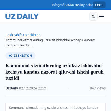
Infografika
Maxsus loyihalar
O'z
Bosh sahifa
O‘zbekiston
›
›
Kommunal xizmatlarning uzluksiz ishlashini kechayu kunduz
nazorat qiluvchi …
O‘ZBEKISTON
Kommunal xizmatlarning uzluksiz ishlashini
kechayu kunduz nazorat qiluvchi ishchi guruh
tuzildi
UzDaily
·
02.12.2024
·
22:21
·
847 views
Kommunal xizmatlarning uzluksiz ishlashini kechayu kunduz