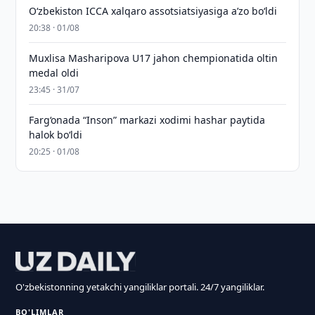
O‘zbekiston ICCA xalqaro assotsiatsiyasiga aʼzo bo‘ldi
20:38 · 01/08
Muxlisa Masharipova U17 jahon chempionatida oltin
medal oldi
23:45 · 31/07
Farg‘onada “Inson” markazi xodimi hashar paytida
halok bo‘ldi
20:25 · 01/08
O'zbekistonning yetakchi yangiliklar portali. 24/7 yangiliklar.
BO'LIMLAR