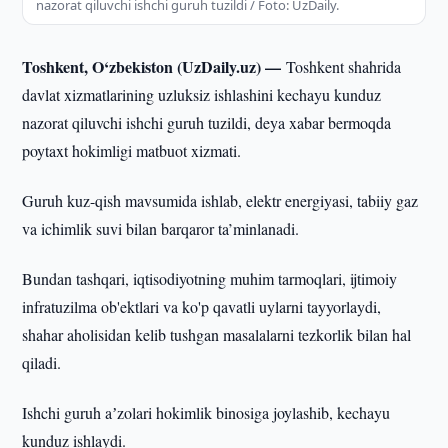
nazorat qiluvchi ishchi guruh tuzildi / Foto: UzDaily.
Toshkent, O‘zbekiston (UzDaily.uz) —
Toshkent shahrida
davlat xizmatlarining uzluksiz ishlashini kechayu kunduz
nazorat qiluvchi ishchi guruh tuzildi, deya xabar bermoqda
poytaxt hokimligi matbuot xizmati.
Guruh kuz-qish mavsumida ishlab, elektr energiyasi, tabiiy gaz
va ichimlik suvi bilan barqaror ta’minlanadi.
Bundan tashqari, iqtisodiyotning muhim tarmoqlari, ijtimoiy
infratuzilma ob'ektlari va ko'p qavatli uylarni tayyorlaydi,
shahar aholisidan kelib tushgan masalalarni tezkorlik bilan hal
qiladi.
Ishchi guruh aʼzolari hokimlik binosiga joylashib, kechayu
kunduz ishlaydi.