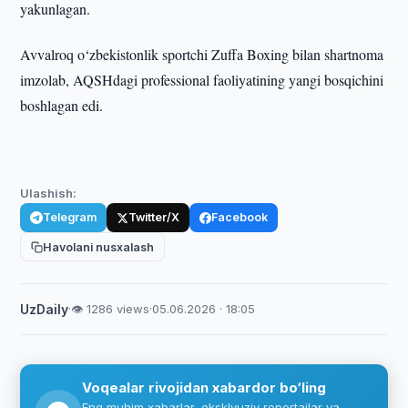
yakunlagan.
Avvalroq o‘zbekistonlik sportchi Zuffa Boxing bilan shartnoma
imzolab, AQSHdagi professional faoliyatining yangi bosqichini
boshlagan edi.
Ulashish:
Telegram
Twitter/X
Facebook
Havolani nusxalash
UzDaily
·
👁 1286 views
·
05.06.2026 · 18:05
Voqealar rivojidan xabardor bo‘ling
Eng muhim xabarlar, eksklyuziv reportajlar va