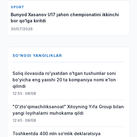
SPORT
Bunyod Xasanov U17 jahon chempionatini ikkinchi
bor qo‘lga kiritdi
30/07/2026
SO'NGGI YANGILIKLAR
Soliq ilovasida ro'yxatdan o'tgan tushumlar soni
bo'yicha eng yaxshi 20 ta kompaniya nomi e'lon
qilindi
12:55 · 08/08
"O'zto'qimachiliksanoat" Xitoyning Yifa Group bilan
yangi loyihalarni muhokama qildi
12:45 · 08/08
Toshkentda 400 mln so‘mlik deklaratsiya