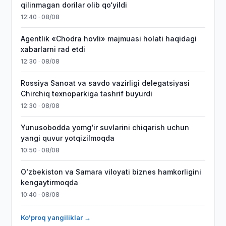
qilinmagan dorilar olib qo‘yildi
12:40 · 08/08
Agentlik «Chodra hovli» majmuasi holati haqidagi
xabarlarni rad etdi
12:30 · 08/08
Rossiya Sanoat va savdo vazirligi delegatsiyasi
Chirchiq texnoparkiga tashrif buyurdi
12:30 · 08/08
Yunusobodda yomg‘ir suvlarini chiqarish uchun
yangi quvur yotqizilmoqda
10:50 · 08/08
Oʻzbekiston va Samara viloyati biznes hamkorligini
kengaytirmoqda
10:40 · 08/08
Ko'proq yangiliklar →