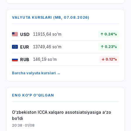
VALYUTA KURSLARI (MB, 07.08.2026)
USD
11915,64 so'm
↑ 0.24%
EUR
13749,46 so'm
↑ 0.23%
RUB
146,19 so'm
↓ 0.12%
Barcha valyuta kurslari →
ENG KO'P O'QILGAN
O‘zbekiston ICCA xalqaro assotsiatsiyasiga aʼzo
bo‘ldi
20:38 · 01/08