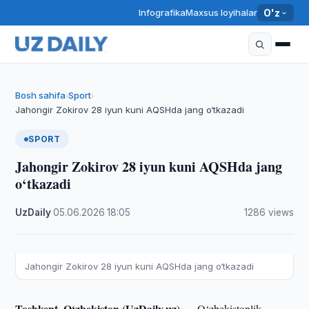
Infografika
Maxsus loyihalar
O'z
Bosh sahifa
Sport
›
›
Jahongir Zokirov 28 iyun kuni AQSHda jang o‘tkazadi
SPORT
Jahongir Zokirov 28 iyun kuni AQSHda jang
o‘tkazadi
UzDaily
·
05.06.2026
·
18:05
·
1286 views
Jahongir Zokirov 28 iyun kuni AQSHda jang o‘tkazadi
Toshkent, O‘zbekiston (UzDaily.uz) —
O‘zbekistonlik