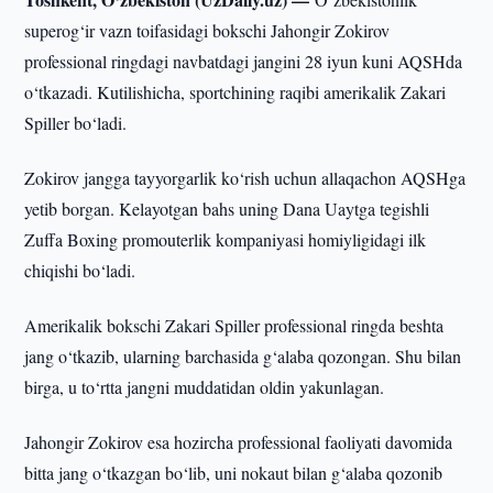
superog‘ir vazn toifasidagi bokschi Jahongir Zokirov
professional ringdagi navbatdagi jangini 28 iyun kuni AQSHda
o‘tkazadi. Kutilishicha, sportchining raqibi amerikalik Zakari
Spiller bo‘ladi.
Zokirov jangga tayyorgarlik ko‘rish uchun allaqachon AQSHga
yetib borgan. Kelayotgan bahs uning Dana Uaytga tegishli
Zuffa Boxing promouterlik kompaniyasi homiyligidagi ilk
chiqishi bo‘ladi.
Amerikalik bokschi Zakari Spiller professional ringda beshta
jang o‘tkazib, ularning barchasida g‘alaba qozongan. Shu bilan
birga, u to‘rtta jangni muddatidan oldin yakunlagan.
Jahongir Zokirov esa hozircha professional faoliyati davomida
bitta jang o‘tkazgan bo‘lib, uni nokaut bilan g‘alaba qozonib